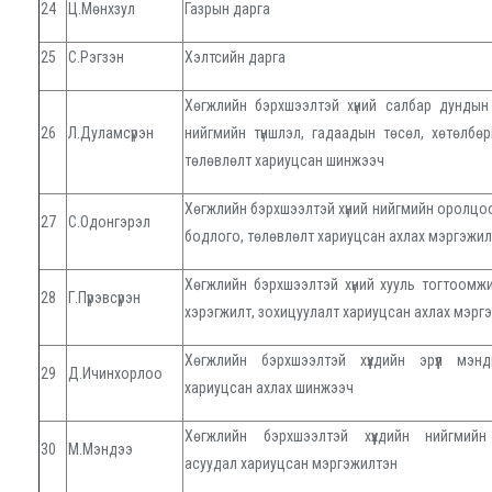
24
Ц.Мөнхзул
Газрын дарга
25
С.Рэгзэн
Хэлтсийн дарга
Хөгжлийн бэрхшээлтэй хүний салбар дундын 
26
Л.Дуламсүрэн
нийгмийн түншлэл, гадаадын төсөл, хөтөлбө
төлөвлөлт хариуцсан шинжээч
Хөгжлийн бэрхшээлтэй хүний нийгмийн оролцоо
27
С.Одонгэрэл
бодлого, төлөвлөлт хариуцсан ахлах мэргэжи
Хөгжлийн бэрхшээлтэй хүний хууль тогтоомж
28
Г.Пүрэвсүрэн
хэрэгжилт, зохицуулалт хариуцсан ахлах мэрг
Хөгжлийн бэрхшээлтэй хүүхдийн эрүүл мэн
29
Д.Ичинхорлоо
хариуцсан ахлах шинжээч
Хөгжлийн бэрхшээлтэй хүүхдийн нийгмийн
30
М.Мэндээ
асуудал хариуцсан мэргэжилтэн