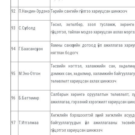
92
П.Нандин-Эрдэнэ
Төрийн сангийн гүйлгээ хариуцсан шинжээч
Төсөл, хөтөлбөр, зээл тусламж, хөрөнгө
93
С.Сүхболд
гүйцэтгэл, тайлан мэдээ хариуцсан ахлах мэрг
Яамны санхүүгийн дотоод үйл ажиллагаа хари
94
Г.Баасансүрэн
нягтлан бодогч
Төсвийн нэгтгэл, халамжийн сан, хөдөлмө
95
М.Энх-Отгон
дэмжих сан, хөдөлмөр, халамжийн байгууллаг
төлөвлөлт хариуцсан ахлах шинжээч
Салбарын хөрөнгө оруулалтын төлөвлөлт, х
96
Б.Баттөмөр
ажиллагаа, гэрээний хэрэгжилт хариуцсан ши
Хөгжлийн бэрхшээлтэй хүний хөгжлийн асууд
97
Т.Итгэлмаа
байгууллагуудын үйл ажиллагааны төсвий
гүйцэтгэл хариуцсан шинжээч