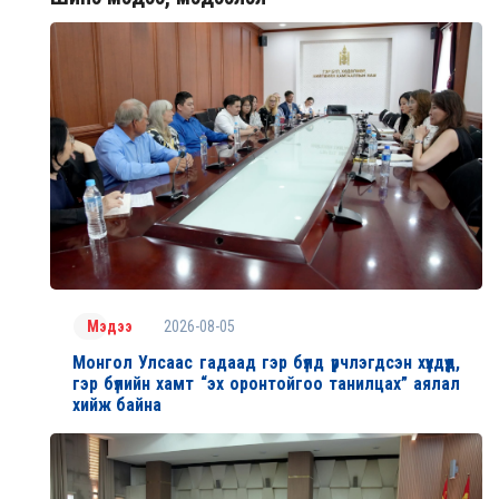
2026-08-05
Мэдээ
Монгол Улсаас гадаад гэр бүлд үрчлэгдсэн хүүхдүүд,
гэр бүлийн хамт “эх оронтойгоо танилцах” аялал
хийж байна