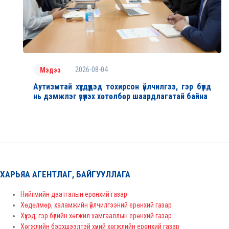
2026-08-04
Мэдээ
Аутизмтай хүүхдүүдэд тохирсон үйлчилгээ, гэр бүлд
нь дэмжлэг үзүүлэх хөтөлбөр шаардлагатай байна
ХАРЬЯА АГЕНТЛАГ, БАЙГУУЛЛАГА
Нийгмийн даатгалын ерөнхий газар
Хөдөлмөр, халамжийн үйлчилгээний ерөнхий газар
Хүүхэд, гэр бүлийн хөгжил хамгааллын ерөнхий газар
Хөгжлийн бэрхшээлтэй хүний хөгжлийн ерөнхий газар