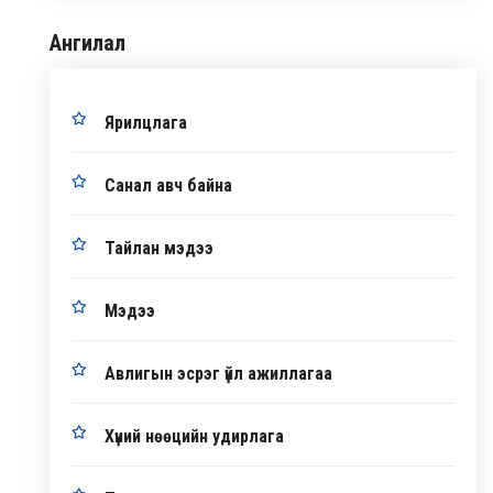
Ангилал
Ярилцлага
Санал авч байна
Тайлан мэдээ
Мэдээ
Авлигын эсрэг үйл ажиллагаа
Хүний нөөцийн удирлага