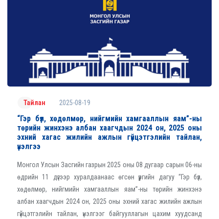
2025-08-19
Тайлан
“Гэр бүл, хөдөлмөр, нийгмийн хамгааллын яам”-ны
төрийн жинхэнэ албан хаагчдын 2024 он, 2025 оны
эхний хагас жилийн ажлын гүйцэтгэлийн тайлан,
үнэлгээ
Монгол Улсын Засгийн газрын 2025 оны 08 дугаар сарын 06-ны
өдрийн 11 дүгээр хуралдаанаас өгсөн үүргийн дагуу “Гэр бүл,
хөдөлмөр, нийгмийн хамгааллын яам”-ны төрийн жинхэнэ
албан хаагчдын 2024 он, 2025 оны эхний хагас жилийн ажлын
гүйцэтгэлийн тайлан, үнэлгээг байгууллагын цахим хуудсанд