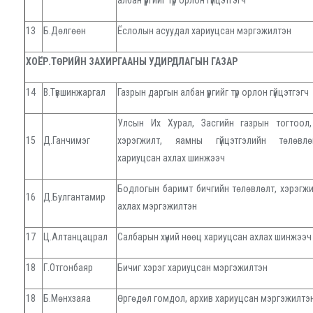
албан үүргийг түр орлон гүйцэтгэгч
13
Б.Дөлгөөн
Ёслолын асуудал хариуцсан мэргэжилтэн
ХОЁР.ТӨРИЙН ЗАХИРГААНЫ УДИРДЛАГЫН ГАЗАР
14
В.Түвшинжаргал
Газрын даргын албан үүргийг түр орлон гүйцэтгэгч
Улсын Их Хурал, Засгийн газрын тогтоол
15
Д.Ганчимэг
хэрэгжилт, яамны гүйцэтгэлийн төлөвлө
хариуцсан ахлах шинжээч
Бодлогын баримт бичгийн төлөвлөлт, хэрэгж
16
Д.Булгантамир
ахлах мэргэжилтэн
17
Ц.Алтанцацрал
Салбарын хүний нөөц хариуцсан ахлах шинжээч
18
Г.Отгонбаяр
Бичиг хэрэг хариуцсан мэргэжилтэн
18
Б.Мөнхзаяа
Өргөдөл гомдол, архив хариуцсан мэргэжилтэ