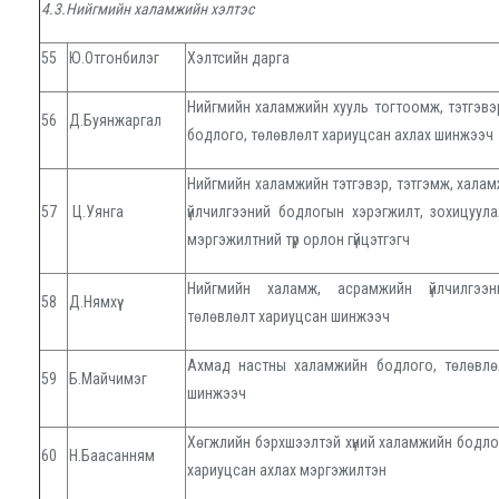
4.3.Нийгмийн халамжийн хэлтэс
55
Ю.Отгонбилэг
Хэлтсийн дарга
Нийгмийн халамжийн хууль тогтоомж, тэтгэвэ
56
Д.Буянжаргал
бодлого, төлөвлөлт хариуцсан ахлах шинжээч
Нийгмийн халамжийн тэтгэвэр, тэтгэмж, хала
57
Ц.Уянга
үйлчилгээний бодлогын хэрэгжилт, зохицуул
мэргэжилтний түр орлон гүйцэтгэгч
Нийгмийн халамж, асрамжийн үйлчилгээн
58
Д.Нямхүү
төлөвлөлт хариуцсан шинжээч
Ахмад настны халамжийн бодлого, төлөвлө
59
Б.Майчимэг
шинжээч
Хөгжлийн бэрхшээлтэй хүний халамжийн бодло
60
Н.Баасанням
хариуцсан ахлах мэргэжилтэн