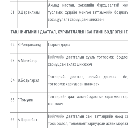
Ахмад настан, хөгжлийн бэрхшээлтэй хүни
61
О.Цэрэнлхам
тусламж, хүүхдийн мөнгөн тэтгэмжийн бодлог
зохицуулалт хариуцсан шинжээч
ТАВ.НИЙГМИЙН ДААТГАЛ, ХУРИМТЛАЛЫН САНГИЙН БОДЛОГЫН Г
62
В.Рэнцэнханд
Газрын дарга
Нийгмийн даатгалын хууль тогтоомж, бодлог
63
Б.Мөнхбаяр
хариуцсан ахлах шинжээч
Тэтгэврийн даатгал, нэрийн дансны бод
64
Ө.Бодьгэрэл
тогтоомж хариуцсан шинжээч
Тэтгэврийн даатгалын бодлогын хэрэгжилт ха
65
Г.Тэмүүжин
шинжээч
Нийгмийн даатгалын сан, тэтгэврийн нөөц с
66
Б.Цэрэнбат
тооцоолол, төлөвлөлт хариуцсан ахлах мэргэ