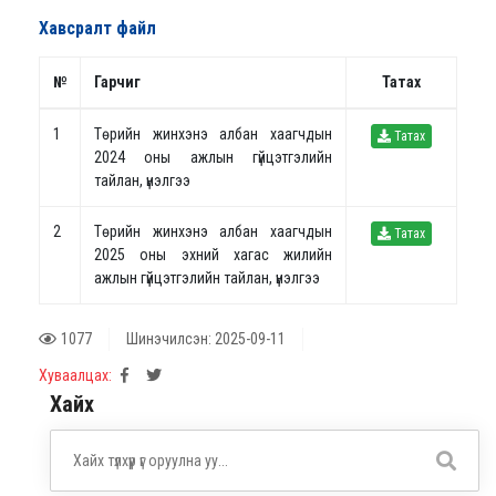
Хавсралт файл
№
Гарчиг
Татах
1
Tөрийн жинхэнэ албан хаагчдын
Татах
2024 оны ажлын гүйцэтгэлийн
тайлан, үнэлгээ
2
Tөрийн жинхэнэ албан хаагчдын
Татах
2025 оны эхний хагас жилийн
ажлын гүйцэтгэлийн тайлан, үнэлгээ
1077
Шинэчилсэн: 2025-09-11
Хуваалцах:
Хайх