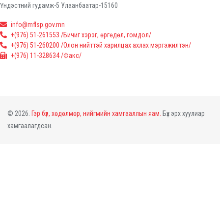
Үндэстний гудамж-5 Улаанбаатар-15160
info@mflsp.gov.mn
+(976) 51-261553 /Бичиг хэрэг, өргөдөл, гомдол/
+(976) 51-260200 /Олон нийттэй харилцах ахлах мэргэжилтэн/
+(976) 11-328634 /Факс/
© 2026.
Гэр бүл, хөдөлмөр, нийгмийн хамгааллын яам.
Бүх эрх хуулиар
хамгаалагдсан.