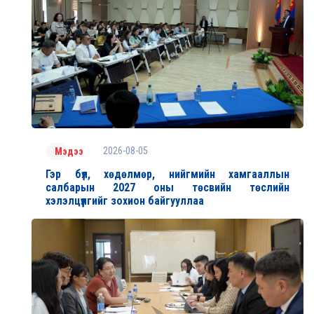
2026-08-05
Мэдээ
Гэр бүл, хөдөлмөр, нийгмийн хамгааллын
салбарын 2027 оны төсвийн төслийн
хэлэлцүүлгийг зохион байгууллаа