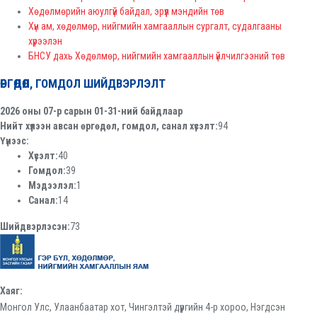
Хөдөлмөрийн аюулгүй байдал, эрүүл мэндийн төв
Хүн ам, хөдөлмөр, нийгмийн хамгааллын сургалт, судалгааны
хүрээлэн
БНСУ дахь Хөдөлмөр, нийгмийн хамгааллын үйлчилгээний төв
ӨРГӨДӨЛ, ГОМДОЛ ШИЙДВЭРЛЭЛТ
2026 оны 07-р сарын 01-31-ний байдлаар
Нийт хүлээн авсан өргөдөл, гомдол, санал хүсэлт:
94
Үүнээс:
Хүсэлт:
40
Гомдол:
39
Мэдээлэл:
1
Санал:
14
Шийдвэрлэсэн:
73
Хаяг:
Монгол Улс, Улаанбаатар хот, Чингэлтэй дүүргийн 4-р хороо, Нэгдсэн