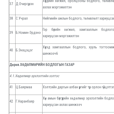
Хүүхдийн хөгжил, оролцооны бодлого, төлөвл
37
Д.Очирсүрэн
ахлах мэргэжилтэн
38
С.Учрал
Нийгмийн ажлын бодлого, төлөвлөлт хариуцс
Гэр бүлийн хөгжил, хамгааллын бодлого
39
Б.Номин-Эрдэнэ
хариуцсан мэргэжилтэн
Хүүхэд хамгааллын бодлого, хууль тогтоо
40
Б.Энхцэцэг
шинжээч6
Дөрөв.ХӨДӨЛМӨРИЙН БОДЛОГЫН ГАЗАР
4.1.Хөдөлмөр эрхлэлтийн хэлтэс
41
Ц.Баярмаа
Хэлтсийн даргын албан үүргийг түр орлон гүйцэтгэ
Хүн амын бүлгүүдийн хөдөлмөр эрхлэлтийн бодл
42
Г.Наранбаяр
хариуцсан ахлах шинжээч