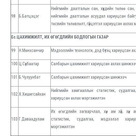
Нийгмийн даатгалын сан, хүүхдийн төлөө сан, хү
98
Б.Батцэцэг
нийгмийн даатгалын асуудал хариуцсан бай
төсвийн төлөвлөлт, гүйцэтгэл хариуцсан ахлах
Ес.ЦАХИМЖИЛТ, ИХ ӨГӨГДЛИЙН БОДЛОГЫН ГАЗАР
99
Н.Мөнхсанчир
Мэдээллийн технологи, дэд бүтэц хариуцсан а
100
Ц.Сүхбаатар
Салбарын цахимжилт хариуцсан ахлах шинжээ
101
Б.Чулуунбат
Салбарын цахимжилт хариуцсан шинжээч
Нийгмийн хамгааллын статистик, судалга
102
Х.Хишигсайхан
хариуцсан ахлах мэргэжилтэн
Их өгөгдлийн загварчлал, хүн ам зүй, хүн ам
103
Г.Даваадулам
статистик, судалгаа, мэдээлэл хари
мэргэжилтэн