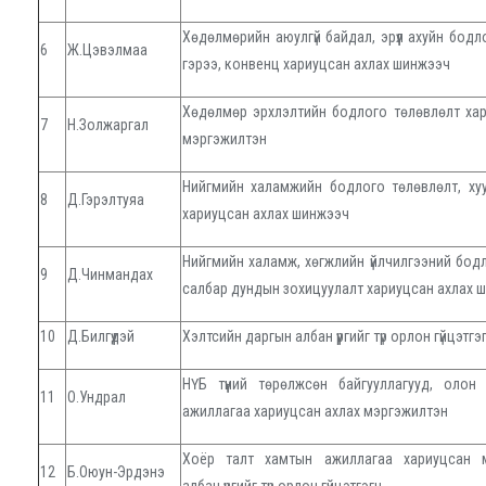
Хөдөлмөрийн аюулгүй байдал, эрүүл ахуйн бодл
6
Ж.Цэвэлмаа
гэрээ, конвенц хариуцсан ахлах шинжээч
Хөдөлмөр эрхлэлтийн бодлого төлөвлөлт хар
7
Н.Золжаргал
мэргэжилтэн
Нийгмийн халамжийн бодлого төлөвлөлт, ху
8
Д.Гэрэлтуяа
хариуцсан ахлах шинжээч
Нийгмийн халамж, хөгжлийн үйлчилгээний бодл
9
Д.Чинмандах
салбар дундын зохицуулалт хариуцсан ахлах 
10
Д.Билгүүдэй
Хэлтсийн даргын албан үүргийг түр орлон гүйцэтгэ
НҮБ түүний төрөлжсөн байгууллагууд, олон
11
О.Ундрал
ажиллагаа хариуцсан ахлах мэргэжилтэн
Хоёр талт хамтын ажиллагаа хариуцсан м
12
Б.Оюун-Эрдэнэ