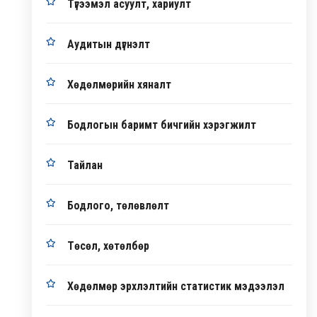
Түгээмэл асуулт, хариулт
Аудитын дүгнэлт
Хөдөлмөрийн хяналт
Бодлогын баримт бичгийн хэрэгжилт
Тайлан
Бодлого, төлөвлөлт
Төсөл, хөтөлбөр
Хөдөлмөр эрхлэлтийн статистик мэдээлэл