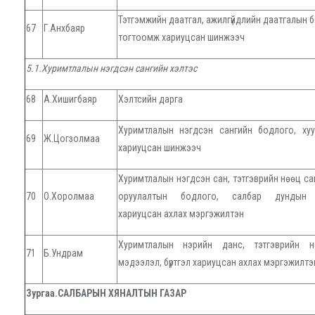
Тэтгэмжийн даатгал, ажилгүйдлийн даатгалын б
67
Г.Анхбаяр
тогтоомж хариуцсан шинжээч
5.1.Хуримтлалын нэгдсэн сангийн хэлтэс
68
А.Хишигбаяр
Хэлтсийн дарга
Хуримтлалын нэгдсэн сангийн бодлого, ху
69
Ж.Цогзолмаа
хариуцсан шинжээч
Хуримтлалын нэгдсэн сан, тэтгэврийн нөөц са
70
О.Хоролмаа
оруулалтын бодлого, салбар дундын 
хариуцсан ахлах мэргэжилтэн
Хуримтлалын нэрийн данс, тэтгэврийн н
71
Б.Ундрам
мэдээлэл, бүртгэл хариуцсан ахлах мэргэжилтэ
Зургаа.САЛБАРЫН ХЯНАЛТЫН ГАЗАР