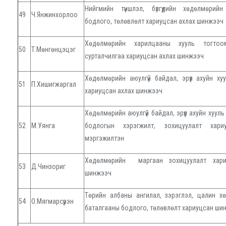
Нийгмийн түншлэл, бүлгүүдийн хөдөлмөрий
49
Ч.Янжинхорлоо
бодлого, төлөвлөлт хариуцсан ахлах шинжээч
Хөдөлмөрийн харилцааны хууль тогтоом
50
Т.Мөнгөнцэцэг
сурталчилгаа хариуцсан ахлах шинжээч
Хөдөлмөрийн аюулгүй байдал, эрүүл ахуйн х
51
П.Хишигжаргал
хариуцсан ахлах шинжээч
Хөдөлмөрийн аюулгүй байдал, эрүүл ахуйн хуул
52
М.Уянга
бодлогын хэрэгжилт, зохицуулалт хари
мэргэжилтэн
Хөдөлмөрийн маргаан зохицуулалт хари
53
Д.Чинзориг
шинжээч
Төрийн албаны ангилал, зэрэглэл, цалин хө
54
О.Мягмарсүрэн
баталгааны бодлого, төлөвлөлт хариуцсан ши