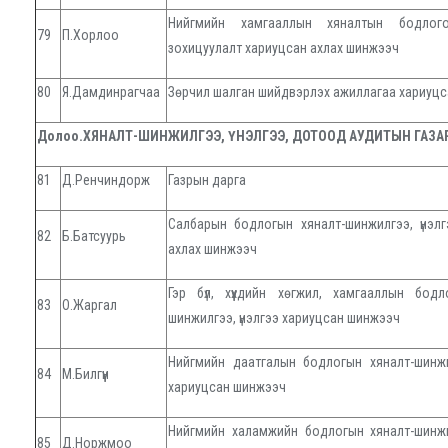
Нийгмийн хамгааллын хяналтын бодлого
79
П.Хорлоо
зохицуулалт хариуцсан ахлах шинжээч
80
Я.Дамдинрагчаа
Зөрчил шалган шийдвэрлэх ажиллагаа хариуц
Долоо.ХЯНАЛТ-ШИНЖИЛГЭЭ, ҮНЭЛГЭЭ, ДОТООД АУДИТЫН ГАЗА
81
Д.Ренчиндорж
Газрын дарга
Салбарын бодлогын хяналт-шинжилгээ, үнэлг
82
Б.Батсуурь
ахлах шинжээч
Гэр бүл, хүүхдийн хөгжил, хамгааллын бодл
83
О.Жаргал
шинжилгээ, үнэлгээ хариуцсан шинжээч
Нийгмийн даатгалын бодлогын хяналт-шинжил
84
М.Билгүүн
хариуцсан шинжээч
Нийгмийн халамжийн бодлогын хяналт-шинжил
85
Д.Норжмоо