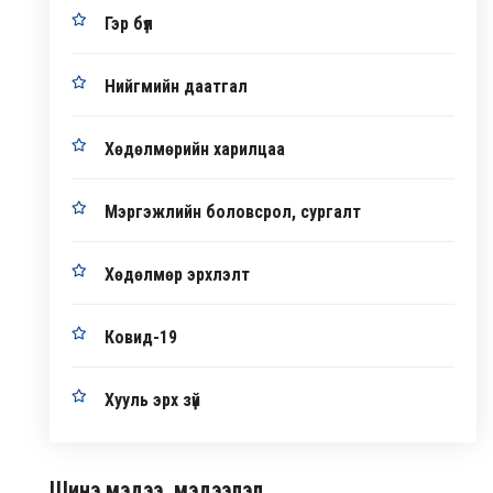
Гэр бүл
Нийгмийн даатгал
Хөдөлмөрийн харилцаа
Мэргэжлийн боловсрол, сургалт
Хөдөлмөр эрхлэлт
Ковид-19
Хууль эрх зүй
Шинэ мэдээ, мэдээлэл