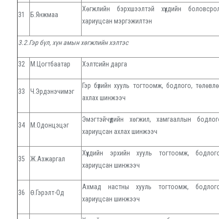
Хөгжлийн бэрхшээлтэй хүүхдийн боловсро
31
Б.Янжмаа
хариуцсан мэргэжилтэн
3.2.Гэр бүл, хүн амын хөгжлийн хэлтэс
32
М.Цогтбаатар
Хэлтсийн дарга
Гэр бүлийн хууль тогтоомж, бодлого, төлөвл
33
Ч.Эрдэнэчимэг
ахлах шинжээч
Эмэгтэйчүүдийн хөгжил, хамгааллын бодлог
34
М.Одонцэцэг
хариуцсан ахлах шинжээч
Хүүхдийн эрхийн хууль тогтоомж, бодлог
35
Ж.Азжаргал
хариуцсан шинжээч
Ахмад настны хууль тогтоомж, бодлого
36
Ө.Гэрэлт-Од
хариуцсан шинжээч