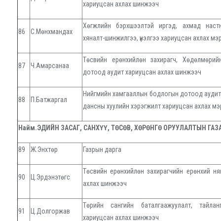
хариуцсан ахлах шинжээч
Хөгжлийн бэрхшээлтэй иргэд, ахмад наст
86
С.Мөнхмандах
хяналт-шинжилгээ, үнэлгээ хариуцсан ахлах мэ
Төсвийн ерөнхийлөн захирагч, Хөдөлмөри
87
Ч.Амарсанаа
дотоод аудит хариуцсан ахлах шинжээч
Нийгмийн хамгааллын бодлогын дотоод аудит
88
П.Батжаргал
дансны хуулийн хэрэгжилт хариуцсан ахлах м
Найм.ЭДИЙН ЗАСАГ, САНХҮҮ, ТӨСӨВ, ХӨРӨНГӨ ОРУУЛАЛТЫН ГАЗ
89
Ж.Энхтөр
Газрын дарга
Төсвийн ерөнхийлөн захирагчийн ерөнхий ня
90
Ц.Эрдэнэтөгс
ахлах шинжээч
Төрийн сангийн баталгаажуулалт, тайлан
91
Ц.Долгоржав
хариуцсан ахлах шинжээч