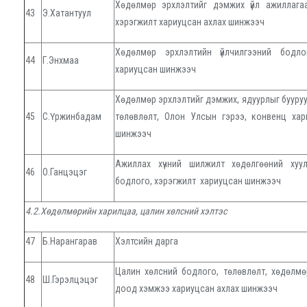
Хөдөлмөр эрхлэлтийг дэмжих үйл ажиллага
43
Э.Хатантуул
хэрэгжилт хариуцсан ахлах шинжээч
Хөдөлмөр эрхлэлтийн үйлчилгээний бодло
44
Г.Энхмаа
хариуцсан шинжээч
Хөдөлмөр эрхлэлтийг дэмжих, ядуурлыг бууру
45
С.Үржинбадам
төлөвлөлт, Олон Улсын гэрээ, конвенц хар
шинжээч
Ажиллах хүчний шилжилт хөдөлгөөний хуу
46
О.Ганцэцэг
бодлого, хэрэгжилт хариуцсан шинжээч
4.2.Хөдөлмөрийн харилцаа, цалин хөлсний хэлтэс
47
Б.Нарангарав
Хэлтсийн дарга
Цалин хөлсний бодлого, төлөвлөлт, хөдөлмө
48
Ш.Гэрэлцэцэг
доод хэмжээ хариуцсан ахлах шинжээч