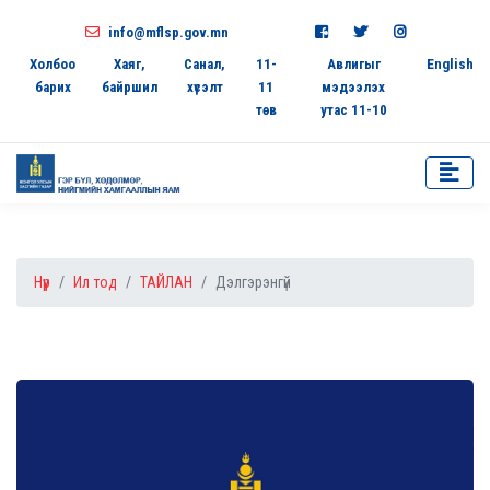
info@mflsp.gov.mn
Холбоо
Хаяг,
Санал,
11-
Авлигыг
English
барих
байршил
хүсэлт
11
мэдээлэх
төв
утас 11-10
Нүүр
Ил тод
ТАЙЛАН
Дэлгэрэнгүй