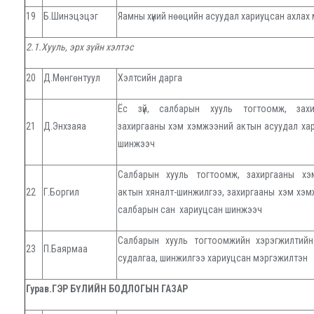
19
Б.Шинэцэцэг
Яамны хүний нөөцийн асуудал хариуцсан ахлах
2.1.Хууль, эрх зүйн хэлтэс
20
Д.Мөнгөнтуул
Хэлтсийн дарга
Ёс зүй, салбарын хууль тогтоомж, захи
21
Д.Энхзаяа
захиргааны хэм хэмжээний актын асуудал ха
шинжээч
Салбарын хууль тогтоомж, захиргааны хэ
22
Г.Боргил
актын хяналт-шинжилгээ, захиргааны хэм хэ
салбарын сан хариуцсан шинжээч
Салбарын хууль тогтоомжийн хэрэгжилтийн
23
П.Баярмаа
судалгаа, шинжилгээ хариуцсан мэргэжилтэн
Гурав.ГЭР БҮЛИЙН БОДЛОГЫН ГАЗАР