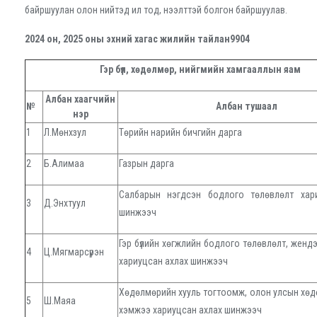
байршуулан олон нийтэд ил тод, нээлттэй болгон байршуулав.
2024 oн, 2025 оны эхний хагас жилийн тайлан9904
Гэр бүл, хөдөлмөр, нийгмийн хамгааллын яам
Албан хаагчийн
№
Албан тушаал
нэр
1
Л.Мөнхзул
Tөрийн нарийн бичгийн дарга
2
Б.Алимаа
Газрын дарга
Салбарын нэгдсэн бодлого төлөвлөлт хар
3
Д.Энхтуул
шинжээч
Гэр бүлийн хөгжлийн бодлого төлөвлөлт, женд
4
Ц.Мягмарсүрэн
хариуцсан ахлах шинжээч
Хөдөлмөрийн хууль тогтоомж, олон улсын хө
5
Ш.Маяа
хэмжээ хариуцсан ахлах шинжээч