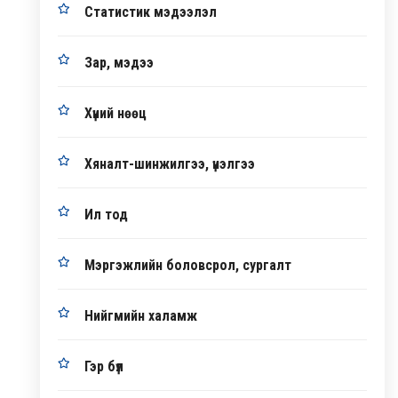
Статистик мэдээлэл
Зар, мэдээ
Хүний нөөц
Хяналт-шинжилгээ, үнэлгээ
Ил тод
Мэргэжлийн боловсрол, сургалт
Нийгмийн халамж
Гэр бүл