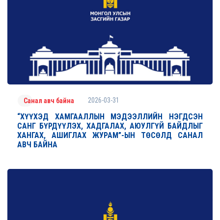
2026-03-31
Санал авч байна
“ХҮҮХЭД ХАМГААЛЛЫН МЭДЭЭЛЛИЙН НЭГДСЭН
САНГ БҮРДҮҮЛЭХ, ХАДГАЛАХ, АЮУЛГҮЙ БАЙДЛЫГ
ХАНГАХ, АШИГЛАХ ЖУРАМ”-ЫН ТӨСӨЛД САНАЛ
АВЧ БАЙНА