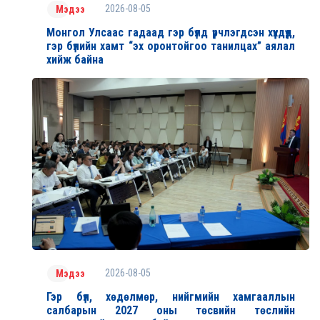
2026-08-05
Мэдээ
Монгол Улсаас гадаад гэр бүлд үрчлэгдсэн хүүхдүүд,
гэр бүлийн хамт “эх оронтойгоо танилцах” аялал
хийж байна
2026-08-05
Мэдээ
Гэр бүл, хөдөлмөр, нийгмийн хамгааллын
салбарын 2027 оны төсвийн төслийн