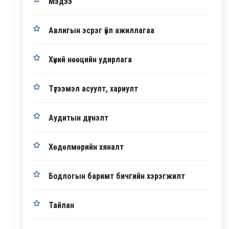
Мэдээ
Авлигын эсрэг үйл ажиллагаа
Хүний нөөцийн удирлага
Түгээмэл асуулт, хариулт
Аудитын дүгнэлт
Хөдөлмөрийн хяналт
Бодлогын баримт бичгийн хэрэгжилт
Тайлан