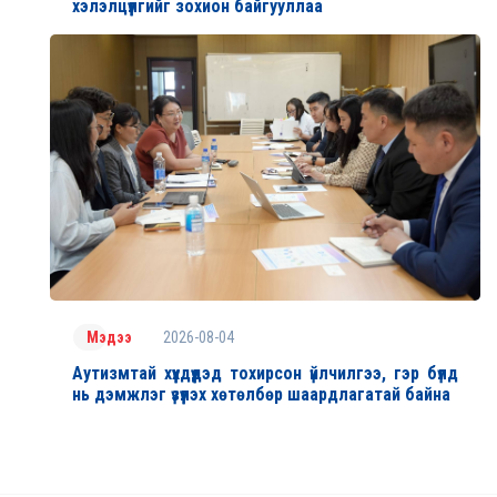
хэлэлцүүлгийг зохион байгууллаа
2026-08-04
Мэдээ
Аутизмтай хүүхдүүдэд тохирсон үйлчилгээ, гэр бүлд
нь дэмжлэг үзүүлэх хөтөлбөр шаардлагатай байна