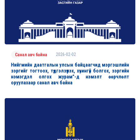
2026-02-02
Санал авч байна
Нийгмийн даатгалын улсын байцаагчид мэргэшлийн
зэргийг тогтоох, түдгэлзүүлэх, хүчингүй болгох, зэргийн
нэмэгдэл олгох журам”-д нэмэлт өөрчлөлт
оруулахаар санал авч байна