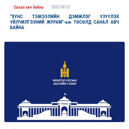
2025-08-22
Санал авч байна
“ХҮНС ТЭЖЭЭЛИЙН ДЭМЖЛЭГ ҮЗҮҮЛЭХ
ҮЙЛЧИЛГЭЭНИЙ ЖУРАМ”-ын ТӨСӨЛД САНАЛ АВЧ
БАЙНА