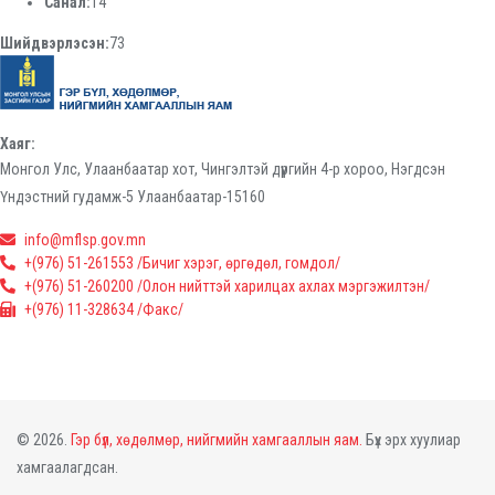
Санал:
14
Шийдвэрлэсэн:
73
Хаяг:
Монгол Улс, Улаанбаатар хот, Чингэлтэй дүүргийн 4-р хороо, Нэгдсэн
Үндэстний гудамж-5 Улаанбаатар-15160
info@mflsp.gov.mn
+(976) 51-261553 /Бичиг хэрэг, өргөдөл, гомдол/
+(976) 51-260200 /Олон нийттэй харилцах ахлах мэргэжилтэн/
+(976) 11-328634 /Факс/
© 2026.
Гэр бүл, хөдөлмөр, нийгмийн хамгааллын яам.
Бүх эрх хуулиар
хамгаалагдсан.