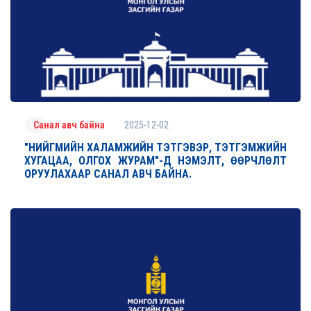
2025-12-02
Санал авч байна
"НИЙГМИЙН ХАЛАМЖИЙН ТЭТГЭВЭР, ТЭТГЭМЖИЙН
ХУГАЦАА, ОЛГОХ ЖУРАМ"-Д НЭМЭЛТ, ӨӨРЧЛӨЛТ
ОРУУЛАХААР САНАЛ АВЧ БАЙНА.