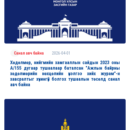
2026-04-01
Санал авч байна
Хөдөлмөр, нийгмийн хамгааллын сайдын 2023 оны
А/155 дугаар тушаалаар баталсан "Ажлын байрны
хөдөлмөрийн нөхцөлийн үнэлгээ хийх журам”-н
хавсралтыг хүчингүй болгох тушаалын төсөлд санал
авч байна