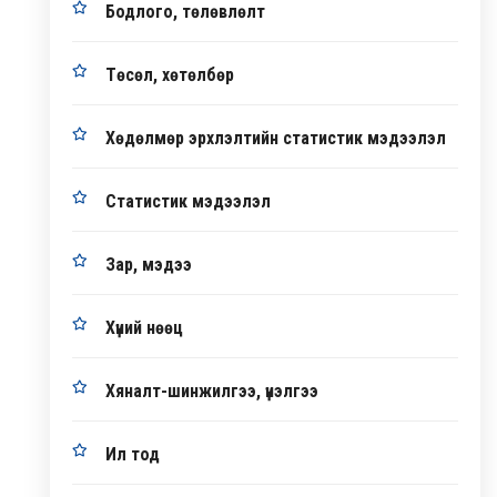
Бодлого, төлөвлөлт
Төсөл, хөтөлбөр
Хөдөлмөр эрхлэлтийн статистик мэдээлэл
Статистик мэдээлэл
Зар, мэдээ
Хүний нөөц
Хяналт-шинжилгээ, үнэлгээ
Ил тод