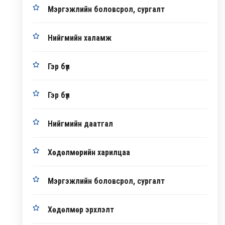
Мэргэжлийн боловсрол, сургалт
Нийгмийн халамж
Гэр бүл
Гэр бүл
Нийгмийн даатгал
Хөдөлмөрийн харилцаа
Мэргэжлийн боловсрол, сургалт
Хөдөлмөр эрхлэлт