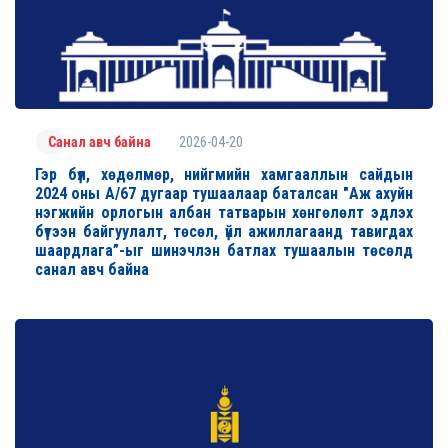
2026-04-20
Санал авч байна
Гэр бүл, хөдөлмөр, нийгмийн хамгааллын сайдын
2024 оны А/67 дугаар тушаалаар баталсан "Аж ахуйн
нэгжийн орлогын албан татварын хөнгөлөлт эдлэх
бүтээн байгуулалт, төсөл, үйл ажиллагаанд тавигдах
шаардлага”-ыг шинэчлэн батлах тушаалын төсөлд
санал авч байна