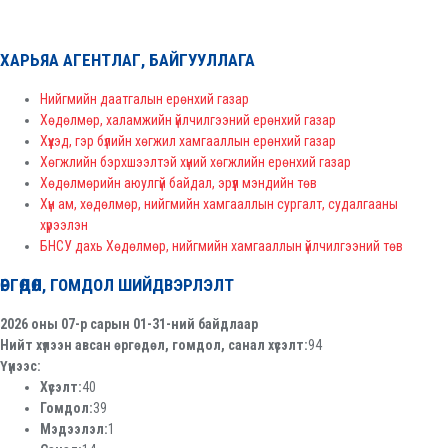
ХАРЬЯА АГЕНТЛАГ, БАЙГУУЛЛАГА
Нийгмийн даатгалын ерөнхий газар
Хөдөлмөр, халамжийн үйлчилгээний ерөнхий газар
Хүүхэд, гэр бүлийн хөгжил хамгааллын ерөнхий газар
Хөгжлийн бэрхшээлтэй хүний хөгжлийн ерөнхий газар
Хөдөлмөрийн аюулгүй байдал, эрүүл мэндийн төв
Хүн ам, хөдөлмөр, нийгмийн хамгааллын сургалт, судалгааны
хүрээлэн
БНСУ дахь Хөдөлмөр, нийгмийн хамгааллын үйлчилгээний төв
ӨРГӨДӨЛ, ГОМДОЛ ШИЙДВЭРЛЭЛТ
2026 оны 07-р сарын 01-31-ний байдлаар
Нийт хүлээн авсан өргөдөл, гомдол, санал хүсэлт:
94
Үүнээс:
Хүсэлт:
40
Гомдол:
39
Мэдээлэл:
1