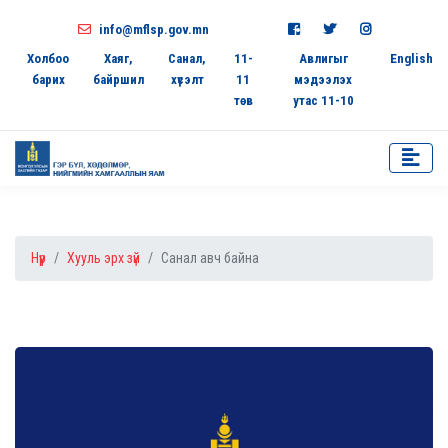
info@mflsp.gov.mn
Холбоо
Хаяг,
Санал,
11-
Авлигыг
English
барих
байршил
хүсэлт
11
мэдээлэх
төв
утас 11-10
Нүүр
Хууль эрх зүй
Санал авч байна