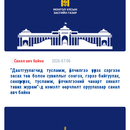
2026-07-06
Санал авч байна
“Даатгуулагчид тусламж, үйлчилгээ үзүүлэх сэргээн
засах төв болон сувиллыг сонгох, гэрээ байгуулах,
санхүүжүүлэх, тусламж, үйлчилгээний чанарт хяналт
тавих журам”-д нэмэлт өөрчлөлт оруулахаар санал
авч байна