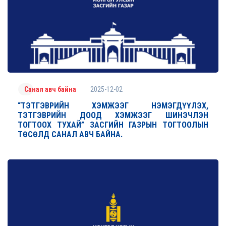
2025-12-02
Санал авч байна
“ТЭТГЭВРИЙН ХЭМЖЭЭГ НЭМЭГДҮҮЛЭХ,
ТЭТГЭВРИЙН ДООД ХЭМЖЭЭГ ШИНЭЧЛЭН
ТОГТООХ ТУХАЙ” ЗАСГИЙН ГАЗРЫН ТОГТООЛЫН
ТӨСӨЛД САНАЛ АВЧ БАЙНА.