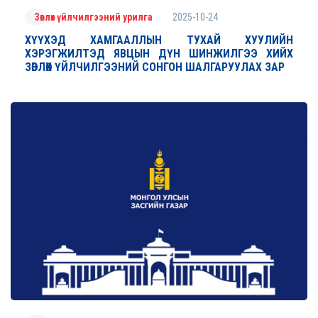
2025-10-24
Зөвлөх үйлчилгээний урилга
ХҮҮХЭД ХАМГААЛЛЫН ТУХАЙ ХУУЛИЙН
ХЭРЭГЖИЛТЭД ЯВЦЫН ДҮН ШИНЖИЛГЭЭ ХИЙХ
ЗӨВЛӨХ ҮЙЛЧИЛГЭЭНИЙ СОНГОН ШАЛГАРУУЛАХ ЗАР