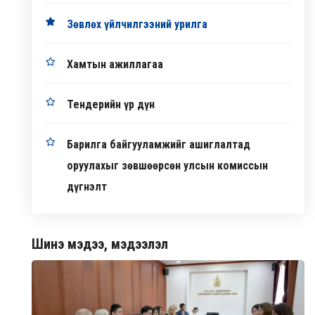
Зөвлөх үйлчилгээний урилга
Хамтын ажиллагаа
Тендерийн үр дүн
Барилга байгууламжийг ашиглалтад
оруулахыг зөвшөөрсөн улсын комиссын
дүгнэлт
Шинэ мэдээ, мэдээлэл