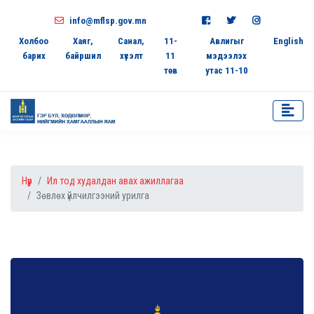
info@mflsp.gov.mn
Холбоо
Хаяг,
Санал,
11-
Авлигыг
English
барих
байршил
хүсэлт
11
мэдээлэх
төв
утас 11-10
Нүүр
Ил тод худалдан авах ажиллагаа
Зөвлөх үйлчилгээний урилга