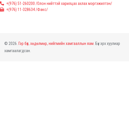
+(976) 51-260200 /Олон нийттэй харилцах ахлах мэргэжилтэн/
+(976) 11-328634 /Факс/
© 2026.
Гэр бүл, хөдөлмөр, нийгмийн хамгааллын яам.
Бүх эрх хуулиар
хамгаалагдсан.