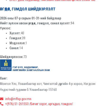
ӨРГӨДӨЛ, ГОМДОЛ ШИЙДВЭРЛЭЛТ
2026 оны 07-р сарын 01-31-ний байдлаар
Нийт хүлээн авсан өргөдөл, гомдол, санал хүсэлт:
94
Үүнээс:
Хүсэлт:
40
Гомдол:
39
Мэдээлэл:
1
Санал:
14
Шийдвэрлэсэн:
73
Хаяг:
Монгол Улс, Улаанбаатар хот, Чингэлтэй дүүргийн 4-р хороо, Нэгдсэн
Үндэстний гудамж-5 Улаанбаатар-15160
info@mflsp.gov.mn
+(976) 51-261553 /Бичиг хэрэг, өргөдөл, гомдол/