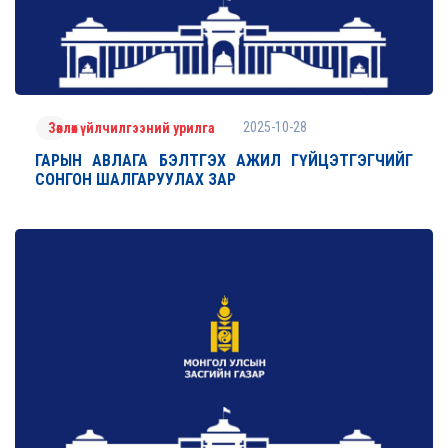
2025-10-28
Зөвлөх үйлчилгээний урилга
ГАРЫН АВЛАГА БЭЛТГЭХ АЖИЛ ГҮЙЦЭТГЭГЧИЙГ
СОНГОН ШАЛГАРУУЛАХ ЗАР