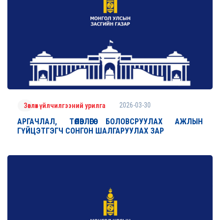
2026-03-30
Зөвлөх үйлчилгээний урилга
АРГАЧЛАЛ, ТӨЛӨВЛӨГӨӨ БОЛОВСРУУЛАХ АЖЛЫН
ГҮЙЦЭТГЭГЧ СОНГОН ШАЛГАРУУЛАХ ЗАР