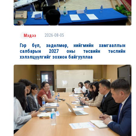
2026-08-05
Мэдээ
Гэр бүл, хөдөлмөр, нийгмийн хамгааллын
салбарын 2027 оны төсвийн төслийн
хэлэлцүүлгийг зохион байгууллаа