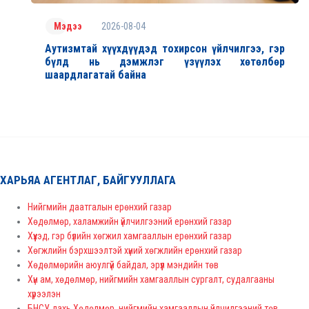
2026-08-04
Мэдээ
Аутизмтай хүүхдүүдэд тохирсон үйлчилгээ, гэр
бүлд нь дэмжлэг үзүүлэх хөтөлбөр
шаардлагатай байна
ХАРЬЯА АГЕНТЛАГ, БАЙГУУЛЛАГА
Нийгмийн даатгалын ерөнхий газар
Хөдөлмөр, халамжийн үйлчилгээний ерөнхий газар
Хүүхэд, гэр бүлийн хөгжил хамгааллын ерөнхий газар
Хөгжлийн бэрхшээлтэй хүний хөгжлийн ерөнхий газар
Хөдөлмөрийн аюулгүй байдал, эрүүл мэндийн төв
Хүн ам, хөдөлмөр, нийгмийн хамгааллын сургалт, судалгааны
хүрээлэн
БНСУ дахь Хөдөлмөр, нийгмийн хамгааллын үйлчилгээний төв