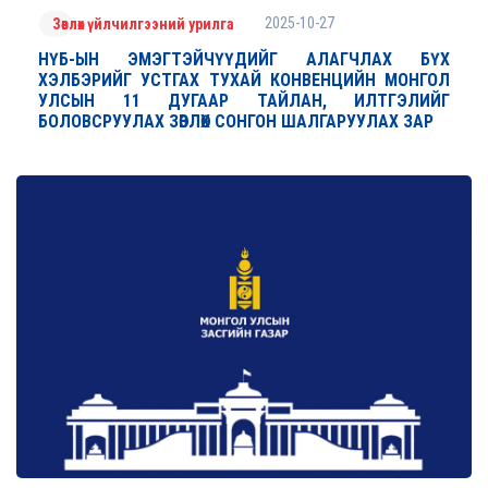
2025-10-27
Зөвлөх үйлчилгээний урилга
НҮБ-ЫН ЭМЭГТЭЙЧҮҮДИЙГ АЛАГЧЛАХ БҮХ
ХЭЛБЭРИЙГ УСТГАХ ТУХАЙ КОНВЕНЦИЙН МОНГОЛ
УЛСЫН 11 ДУГААР ТАЙЛАН, ИЛТГЭЛИЙГ
БОЛОВСРУУЛАХ ЗӨВЛӨХ СОНГОН ШАЛГАРУУЛАХ ЗАР