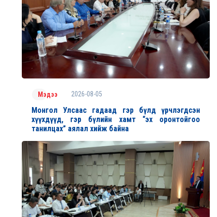
2026-08-05
Мэдээ
Монгол Улсаас гадаад гэр бүлд үрчлэгдсэн
хүүхдүүд, гэр бүлийн хамт “эх оронтойгоо
танилцах” аялал хийж байна