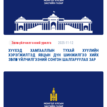
2025-11-12
Зөвлөх үйлчилгээний урилга
ХҮҮХЭД ХАМГААЛЛЫН ТУХАЙ ХУУЛИЙН
ХЭРЭГЖИЛТЭД ЯВЦЫН ДҮН ШИНЖИЛГЭЭ ХИЙХ
ЗӨВЛӨХ ҮЙЛЧИЛГЭЭНИЙ СОНГОН ШАЛГАРУУЛАХ ЗАР