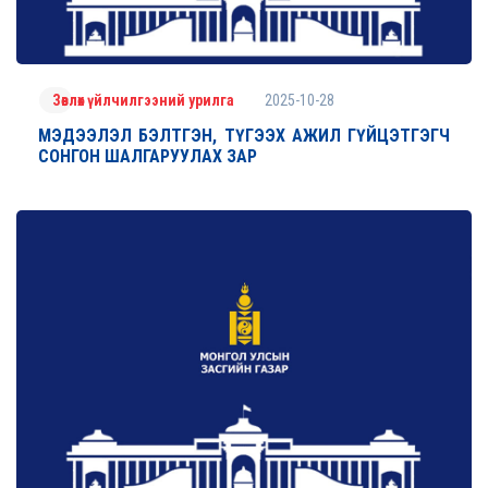
2025-10-28
Зөвлөх үйлчилгээний урилга
МЭДЭЭЛЭЛ БЭЛТГЭН, ТҮГЭЭХ АЖИЛ ГҮЙЦЭТГЭГЧ
СОНГОН ШАЛГАРУУЛАХ ЗАР