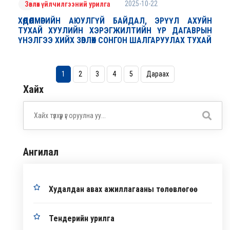
2025-10-22
Зөвлөх үйлчилгээний урилга
ХӨДӨЛМӨРИЙН АЮУЛГҮЙ БАЙДАЛ, ЭРҮҮЛ АХУЙН
ТУХАЙ ХУУЛИЙН ХЭРЭГЖИЛТИЙН ҮР ДАГАВРЫН
ҮНЭЛГЭЭ ХИЙХ ЗӨВЛӨХ СОНГОН ШАЛГАРУУЛАХ ТУХАЙ
1
2
3
4
5
Дараах
Хайх
Ангилал
Худалдан авах ажиллагааны төлөвлөгөө
Тендерийн урилга