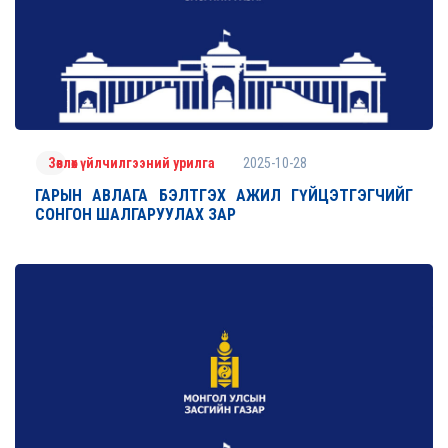
2025-10-28
Зөвлөх үйлчилгээний урилга
ГАРЫН АВЛАГА БЭЛТГЭХ АЖИЛ ГҮЙЦЭТГЭГЧИЙГ
СОНГОН ШАЛГАРУУЛАХ ЗАР