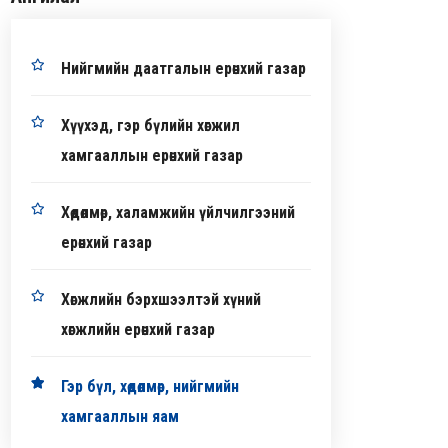
Нийгмийн даатгалын ерөнхий газар
Хүүхэд, гэр бүлийн хөгжил
хамгааллын ерөнхий газар
Хөдөлмөр, халамжийн үйлчилгээний
ерөнхий газар
Хөгжлийн бэрхшээлтэй хүний
хөгжлийн ерөнхий газар
Гэр бүл, хөдөлмөр, нийгмийн
хамгааллын яам