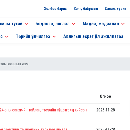
Холбоо барих
Хаяг, байршил
Санал, хүсэлт
амны тухай
Бодлого, чиглэл
Мэдээ, мэдээлэл
нс
Төрийн үйлчилгээ
Авлигын эсрэг үйл ажиллагаа
н хамгааллын яам
Огноо
4 оны санхүүгийн тайлан, төсвийн гүйцэтгэлд хийсэн
2025-11-28
 санхүүгийн тайлангийн аудитын дүгнэлт.
2025-11-28