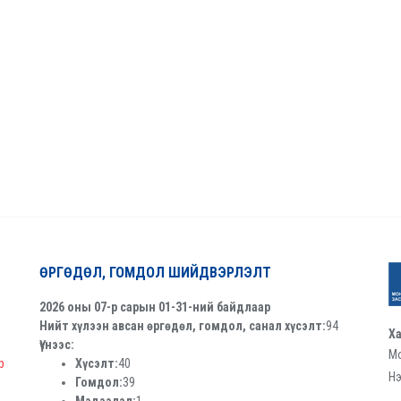
ӨРГӨДӨЛ, ГОМДОЛ ШИЙДВЭРЛЭЛТ
2026 оны 07-р сарын 01-31-ний байдлаар
Нийт хүлээн авсан өргөдөл, гомдол, санал хүсэлт:
94
Ха
Үүнээс:
Мо
р
Хүсэлт:
40
Нэ
Гомдол:
39
Мэдээлэл:
1