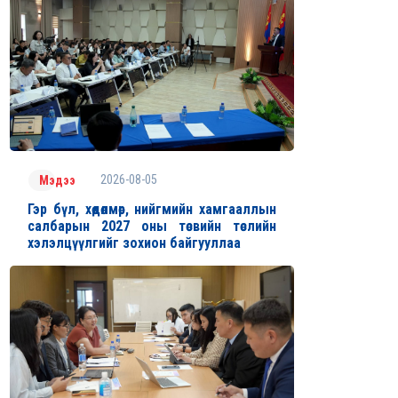
2026-08-05
Мэдээ
Гэр бүл, хөдөлмөр, нийгмийн хамгааллын
салбарын 2027 оны төсвийн төслийн
хэлэлцүүлгийг зохион байгууллаа