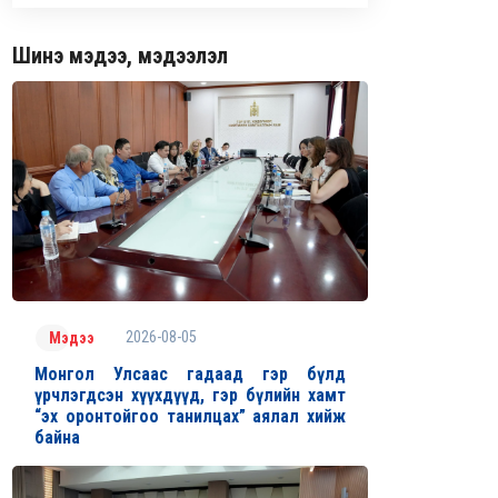
Шинэ мэдээ, мэдээлэл
2026-08-05
Мэдээ
Монгол Улсаас гадаад гэр бүлд
үрчлэгдсэн хүүхдүүд, гэр бүлийн хамт
“эх оронтойгоо танилцах” аялал хийж
байна