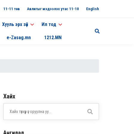
11-11 төв
Авлигыг мэдээлэх утас 11-10
English
Хууль эрх зүй
Ил тод
e-Zasag.mn
1212.MN
Хайх
Ангилал