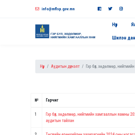
info@mflsp.gov.mn
Нүүр
Я
Шилэн да
Нүүр
Аудитын дүгнэлт
Гэр бүл, хөдөлмөр, нийгмий
№
Гарчиг
1
Гэр бүл, хөдөлмөр, нийгмийн хамгааллын яамны 202
аудитын тайлан
2
Төсвийн ерөнхийлөн захирагчийн 2024 оны нэгдсэн