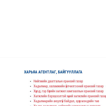
ХАРЬЯА АГЕНТЛАГ, БАЙГУУЛЛАГА
Нийгмийн даатгалын ерөнхий газар
Хөдөлмөр, халамжийн үйлчилгээний ерөнхий газар
Хүүхэд, гэр бүлийн хөгжил хамгааллын ерөнхий газар
Хөгжлийн бэрхшээлтэй хүний хөгжлийн ерөнхий газа
Хөдөлмөрийн аюулгүй байдал, эрүүл мэндийн төв
Хүн ам, хөдөлмөр, нийгмийн хамгааллын сургалт,