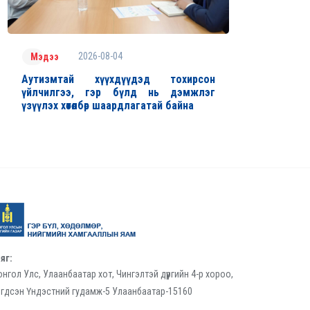
2026-08-04
Мэдээ
Аутизмтай хүүхдүүдэд тохирсон
үйлчилгээ, гэр бүлд нь дэмжлэг
үзүүлэх хөтөлбөр шаардлагатай байна
яг:
нгол Улс, Улаанбаатар хот, Чингэлтэй дүүргийн 4-р хороо,
гдсэн Үндэстний гудамж-5 Улаанбаатар-15160