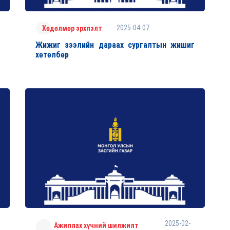
2025-04-07
Хөдөлмөр эрхлэлт
Жижиг зээлийн дараах сургалтын жишиг
хөтөлбөр
2025-02-
Ажиллах хүчний шилжилт