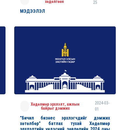
хөдөлгөөн
25
МЭДЭЭЛЭЛ
2024-03-
Хөдөлмөр эрхлэлт, ажлын
байрыг дэмжих
01
"Бичил бизнес эрхлэгчдийг дэмжих
хөтөлбөр" батлах тухай Хөдөлмөр
эрхлэлтийн үндэсний зөвлөлийн 2024 оны