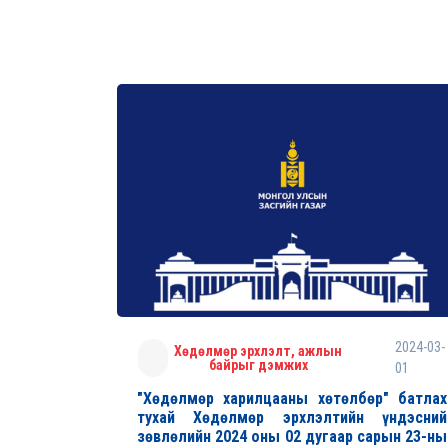
2024-03-
Хөдөлмөр эрхлэлт, ажлын
байрыг дэмжих
01
"Хөдөлмөр харилцааны хөтөлбөр" батлах
тухай Хөдөлмөр эрхлэлтийн үндэсний
зөвлөлийн 2024 оны 02 дугаар сарын 23-ны