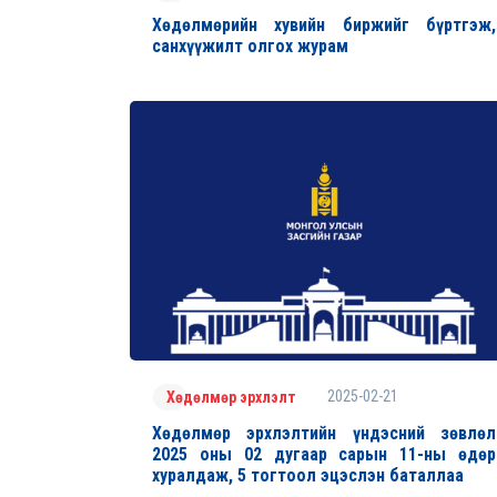
Хөдөлмөрийн хувийн биржийг бүртгэж,
санхүүжилт олгох журам
2025-02-21
Хөдөлмөр эрхлэлт
Хөдөлмөр эрхлэлтийн үндэсний зөвлөл
2025 оны 02 дугаар сарын 11-ны өдөр
хуралдаж, 5 тогтоол эцэслэн баталлаа