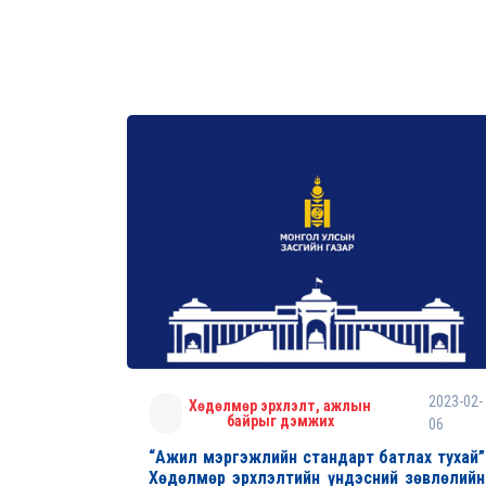
2023-02-
Хөдөлмөр эрхлэлт, ажлын
байрыг дэмжих
06
“Ажил мэргэжлийн стандарт батлах тухай”
Хөдөлмөр эрхлэлтийн үндэсний зөвлөлийн