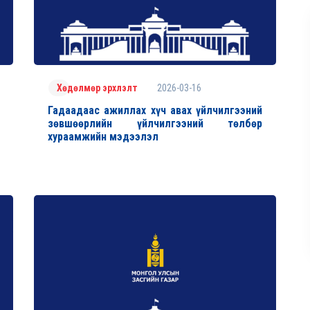
2026-03-16
Хөдөлмөр эрхлэлт
Гадаадаас ажиллах хүч авах үйлчилгээний
зөвшөөрлийн үйлчилгээний төлбөр
хураамжийн мэдээлэл