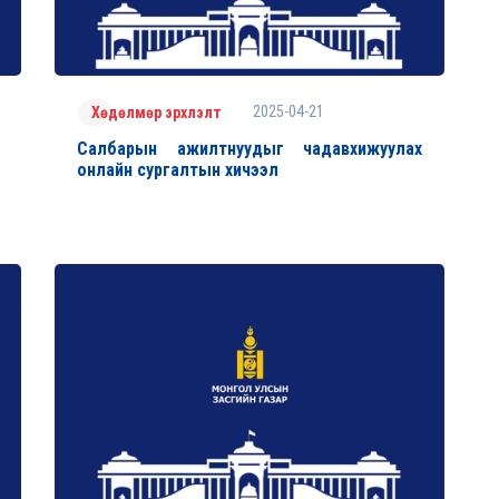
2025-04-21
Хөдөлмөр эрхлэлт
Салбарын ажилтнуудыг чадавхижуулах
онлайн сургалтын хичээл