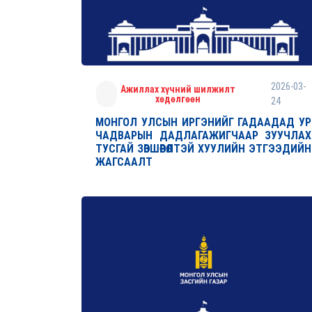
2026-03-
Ажиллах хүчний шилжилт
хөдөлгөөн
24
МОНГОЛ УЛСЫН ИРГЭНИЙГ ГАДААДАД УР
ЧАДВАРЫН ДАДЛАГАЖИГЧААР ЗУУЧЛАХ
ТУСГАЙ ЗӨВШӨӨРӨЛТЭЙ ХУУЛИЙН ЭТГЭЭДИЙН
ЖАГСААЛТ