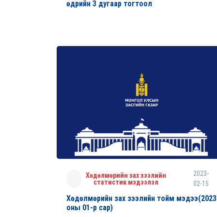
өдрийн 3 дугаар тогтоол
2023-
Хөдөлмөрийн зах зээлийн
статистик мэдээлэл
02-15
Хөдөлмөрийн зах зээлийн тойм мэдээ(2023
оны 01-р сар)