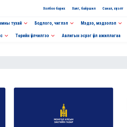
Холбоо барих
Хаяг, байршил
Санал, хүсэлт
амны тухай
Бодлого, чиглэл
Мэдээ, мэдээлэл
нс
Төрийн үйлчилгээ
Авлигын эсрэг үйл ажиллагаа