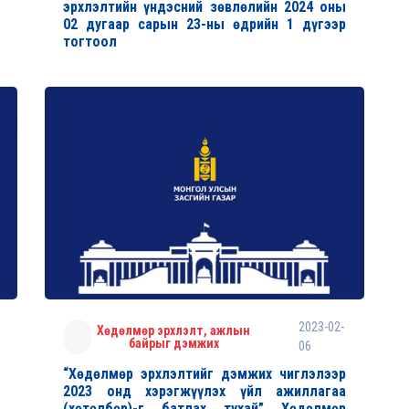
эрхлэлтийн үндэсний зөвлөлийн 2024 оны
02 дугаар сарын 23-ны өдрийн 1 дүгээр
тогтоол
2023-02-
Хөдөлмөр эрхлэлт, ажлын
байрыг дэмжих
06
“Хөдөлмөр эрхлэлтийг дэмжих чиглэлээр
2023 онд хэрэгжүүлэх үйл ажиллагаа
(хөтөлбөр)-г батлах тухай” Хөдөлмөр