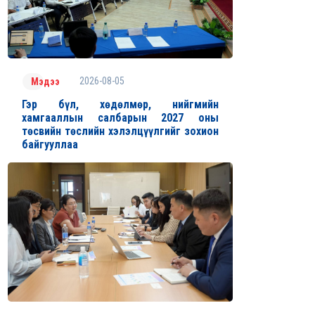
2026-08-05
Мэдээ
Гэр бүл, хөдөлмөр, нийгмийн
хамгааллын салбарын 2027 оны
төсвийн төслийн хэлэлцүүлгийг зохион
байгууллаа