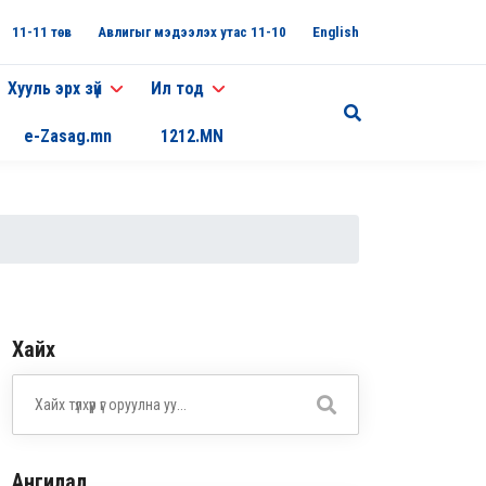
11-11 төв
Авлигыг мэдээлэх утас 11-10
English
Хууль эрх зүй
Ил тод
e-Zasag.mn
1212.MN
Хайх
Ангилал