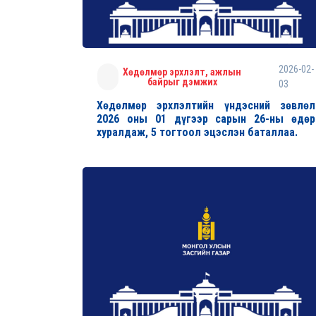
2026-02-
Хөдөлмөр эрхлэлт, ажлын
байрыг дэмжих
03
Хөдөлмөр эрхлэлтийн үндэсний зөвлөл
2026 оны 01 дүгээр сарын 26-ны өдөр
хуралдаж, 5 тогтоол эцэслэн баталлаа.