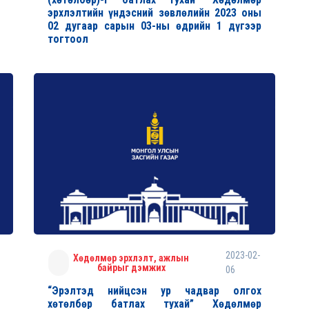
эрхлэлтийн үндэсний зөвлөлийн 2023 оны
02 дугаар сарын 03-ны өдрийн 1 дүгээр
тогтоол
2023-02-
Хөдөлмөр эрхлэлт, ажлын
байрыг дэмжих
06
“Эрэлтэд нийцсэн ур чадвар олгох
хөтөлбөр батлах тухай” Хөдөлмөр