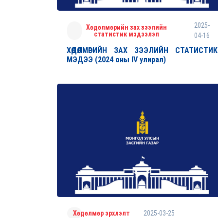
2025-
Хөдөлмөрийн зах зээлийн
статистик мэдээлэл
04-16
ХӨДӨЛМӨРИЙН ЗАХ ЗЭЭЛИЙН СТАТИСТИК
МЭДЭЭ (2024 оны IV улирал)
2025-03-25
Хөдөлмөр эрхлэлт