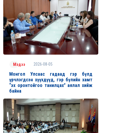
2026-08-05
Мэдээ
Монгол Улсаас гадаад гэр бүлд
үрчлэгдсэн хүүхдүүд, гэр бүлийн хамт
“эх оронтойгоо танилцах” аялал хийж
байна