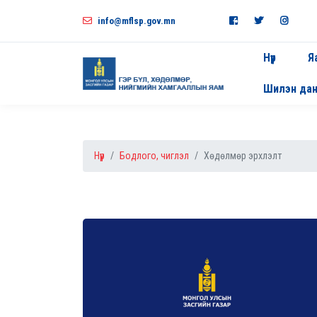
info@mflsp.gov.mn
Нүүр
Я
Шилэн да
Нүүр
Бодлого, чиглэл
Хөдөлмөр эрхлэлт