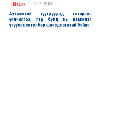
2026-08-04
Мэдээ
Аутизмтай хүүхдүүдэд тохирсон
үйлчилгээ, гэр бүлд нь дэмжлэг
үзүүлэх хөтөлбөр шаардлагатай байна