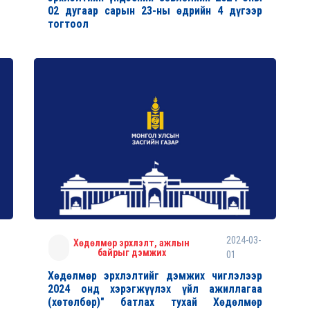
02 дугаар сарын 23-ны өдрийн 4 дүгээр
тогтоол
2024-03-
Хөдөлмөр эрхлэлт, ажлын
байрыг дэмжих
01
Хөдөлмөр эрхлэлтийг дэмжих чиглэлээр
2024 онд хэрэгжүүлэх үйл ажиллагаа
(хөтөлбөр)" батлах тухай Хөдөлмөр