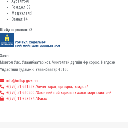
Хүсэлт:
40
Гомдол:
39
Мэдээлэл:
1
Санал:
14
Шийдвэрлэсэн:
73
Хаяг:
Монгол Улс, Улаанбаатар хот, Чингэлтэй дүүргийн 4-р хороо, Нэгдсэн
Үндэстний гудамж-5 Улаанбаатар-15160
info@mflsp.gov.mn
+(976) 51-261553 /Бичиг хэрэг, өргөдөл, гомдол/
+(976) 51-260200 /Олон нийттэй харилцах ахлах мэргэжилтэн/
+(976) 11-328634 /Факс/