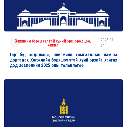
2025-01-
Хөгжлийн бэрхшээлтэй хүний эрх, оролцоо,
хөгжил
20
Гэр бүл, хөдөлмөр, нийгмийн хамгааллын яамны
дэргэдэх Хөгжлийн бэрхшээлтэй хүний эрхийг хангах
дэд зөвлөлийн 2025 оны төлөвлөгөө