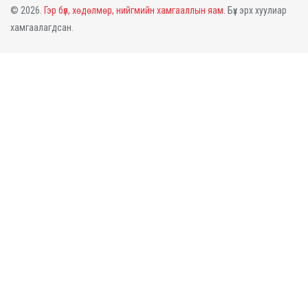
© 2026.
Гэр бүл, хөдөлмөр, нийгмийн хамгааллын яам.
Бүх эрх хуулиар
хамгаалагдсан.