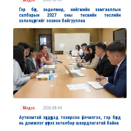
Гэр бүл, хөдөлмөр, нийгмийн хамгааллын
салбарын 2027 оны төсвийн төслийн
хэлэлцүүлгийг зохион байгууллаа
2026-08-04
Мэдээ
Аутизмтай хүүхдүүдэд тохирсон үйлчилгээ, гэр бүлд
нь дэмжлэг үзүүлэх хөтөлбөр шаардлагатай байна