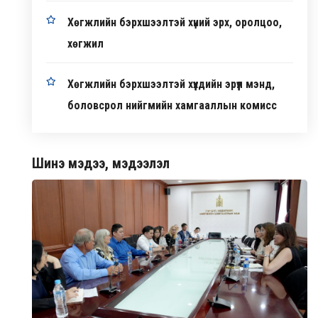
Хөгжлийн бэрхшээлтэй хүний эрх, оролцоо,
хөгжил
Хөгжлийн бэрхшээлтэй хүүхдийн эрүүл мэнд,
боловсрол нийгмийн хамгааллын комисс
Шинэ мэдээ, мэдээлэл