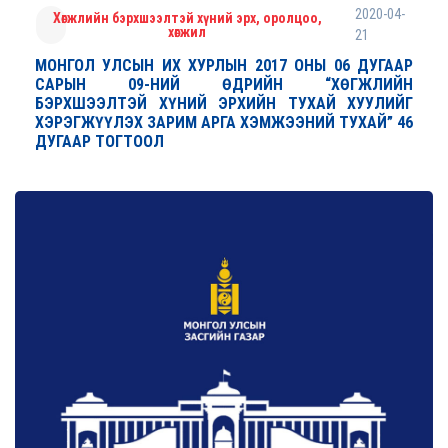
2020-04-
Хөгжлийн бэрхшээлтэй хүний эрх, оролцоо,
хөгжил
21
МОНГОЛ УЛСЫН ИХ ХУРЛЫН 2017 ОНЫ 06 ДУГААР
САРЫН 09-НИЙ ӨДРИЙН “ХӨГЖЛИЙН
БЭРХШЭЭЛТЭЙ ХҮНИЙ ЭРХИЙН ТУХАЙ ХУУЛИЙГ
ХЭРЭГЖҮҮЛЭХ ЗАРИМ АРГА ХЭМЖЭЭНИЙ ТУХАЙ” 46
ДУГААР ТОГТООЛ