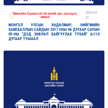
2020-04-
Хөгжлийн бэрхшээлтэй хүний эрх, оролцоо,
хөгжил
21
МОНГОЛ УЛСЫН ХӨДӨЛМӨР, НИЙГМИЙН
ХАМГААЛЛЫН САЙДЫН 2017 ОНЫ 06 ДУГААР САРЫН
05-НЫ “ДЭД ЗӨВЛӨЛ БАЙГУУЛАХ ТУХАЙ” А/110
ДУГААР ТУШААЛ