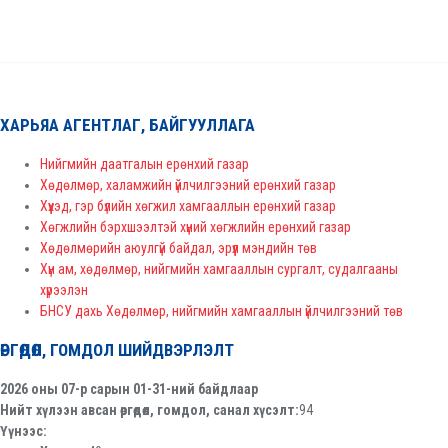
ХАРЬЯА АГЕНТЛАГ, БАЙГУУЛЛАГА
Нийгмийн даатгалын ерөнхий газар
Хөдөлмөр, халамжийн үйлчилгээний ерөнхий газар
Хүүхэд, гэр бүлийн хөгжил хамгааллын ерөнхий газар
Хөгжлийн бэрхшээлтэй хүний хөгжлийн ерөнхий газар
Хөдөлмөрийн аюулгүй байдал, эрүүл мэндийн төв
Хүн ам, хөдөлмөр, нийгмийн хамгааллын сургалт, судалгааны
хүрээлэн
БНСУ дахь Хөдөлмөр, нийгмийн хамгааллын үйлчилгээний төв
ӨРГӨДӨЛ, ГОМДОЛ ШИЙДВЭРЛЭЛТ
2026 оны 07-р сарын 01-31-ний байдлаар
Нийт хүлээн авсан өргөдөл, гомдол, санал хүсэлт:
94
Үүнээс: