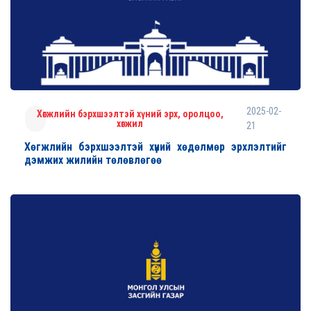
2025-02-
Хөгжлийн бэрхшээлтэй хүний эрх, оролцоо,
хөгжил
21
Хөгжлийн бэрхшээлтэй хүний хөдөлмөр эрхлэлтийг
дэмжих жилийн төлөвлөгөө