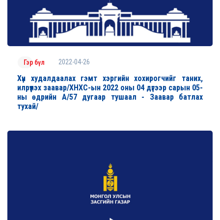
2022-04-26
Гэр бүл
Хүн худалдаалах гэмт хэргийн хохирогчийг таних,
илрүүлэх заавар/ХНХС-ын 2022 оны 04 дүгээр сарын 05-
ны өдрийн А/57 дугаар тушаал - Заавар батлах
тухай/