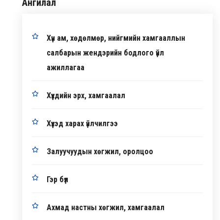
Ангилал
Хүн ам, хөдөлмөр, нийгмийн хамгааллын
салбарын жендэрийн бодлого үйл
ажиллагаа
Хүүхдийн эрх, хамгаалал
Хүүхэд харах үйлчилгээ
Залуучуудын хөгжил, оролцоо
Гэр бүл
Ахмад настны хөгжил, хамгаалал