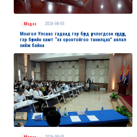
2026-08-05
Мэдээ
Монгол Улсаас гадаад гэр бүлд үрчлэгдсэн хүүхдүүд,
гэр бүлийн хамт “эх оронтойгоо танилцах” аялал
хийж байна
2026-08-05
Мэдээ