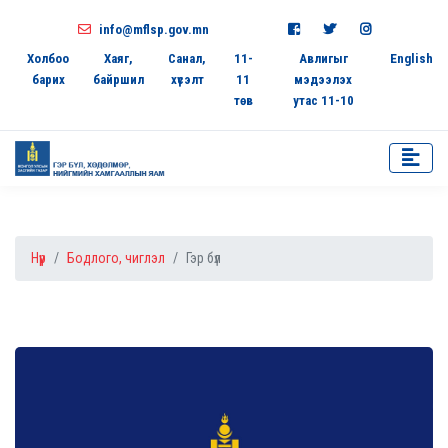
info@mflsp.gov.mn
Холбоо
Хаяг,
Санал,
11-
Авлигыг
English
барих
байршил
хүсэлт
11
мэдээлэх
төв
утас 11-10
Нүүр
Бодлого, чиглэл
Гэр бүл