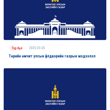
2025-03-26
Гэр бүл
Төрийн өмчит улсын үйлдвэрийн газрын мэдээлэл