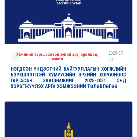
2025-07-
Хөгжлийн бэрхшээлтэй хүний эрх, оролцоо,
хөгжил
20
НЭГДСЭН ҮНДЭСТНИЙ БАЙГУУЛЛАГЫН ХӨГЖЛИЙН
БЭРХШЭЭЛТЭЙ ХҮМҮҮСИЙН ЭРХИЙН ХОРООНООС
ГАРГАСАН ЗӨВЛӨМЖИЙГ 2025-2031 ОНД
ХЭРЭГЖҮҮЛЭХ АРГА ХЭМЖЭЭНИЙ ТӨЛӨВЛӨГӨӨ