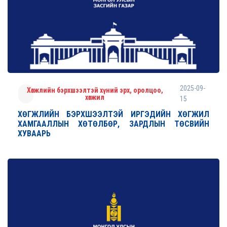
2025-09-
Хөгжлийн бэрхшээлтэй хүний эрх, оролцоо,
хөгжил
15
ХӨГЖЛИЙН БЭРХШЭЭЛТЭЙ ИРГЭДИЙН ХӨГЖИЛ
ХАМГААЛЛЫН ХӨТӨЛБӨР, ЗАРДЛЫН ТӨСВИЙН
ХУВААРЬ