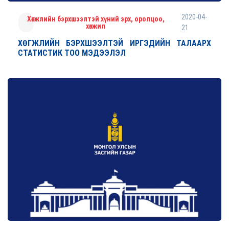
2020-04-
Хөгжлийн бэрхшээлтэй хүний эрх, оролцоо,
хөгжил
21
ХӨГЖЛИЙН БЭРХШЭЭЛТЭЙ ИРГЭДИЙН ТАЛААРХ
СТАТИСТИК ТОО МЭДЭЭЛЭЛ