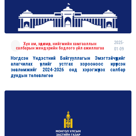
2025-
Хүн ам, хөдөлмөр, нийгмийн хамгааллын
салбарын жендэрийн бодлого үйл ажиллагаа
01-09
Нэгдсэн Үндэстний Байгууллагын Эмэгтэйчүүдийг
алагчилах үзлийг устгах хорооноос ирүүлсэн
зөвлөмжийг 2024-2026 онд хэрэгжүүлэх салбар
дундын төлөвлөгөө