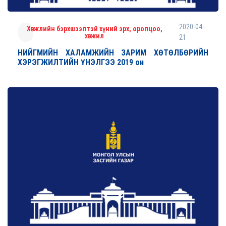
2020-04-
Хөгжлийн бэрхшээлтэй хүний эрх, оролцоо,
хөгжил
21
НИЙГМИЙН ХАЛАМЖИЙН ЗАРИМ ХӨТӨЛБӨРИЙН
ХЭРЭГЖИЛТИЙН ҮНЭЛГЭЭ 2019 он