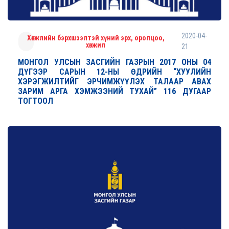
2020-04-
Хөгжлийн бэрхшээлтэй хүний эрх, оролцоо,
хөгжил
21
МОНГОЛ УЛСЫН ЗАСГИЙН ГАЗРЫН 2017 ОНЫ 04
ДҮГЭЭР САРЫН 12-НЫ ӨДРИЙН “ХУУЛИЙН
ХЭРЭГЖИЛТИЙГ ЭРЧИМЖҮҮЛЭХ ТАЛААР АВАХ
ЗАРИМ АРГА ХЭМЖЭЭНИЙ ТУХАЙ” 116 ДУГААР
ТОГТООЛ