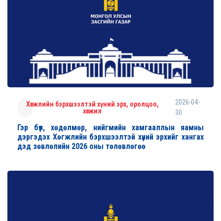
2026-04-
Хөгжлийн бэрхшээлтэй хүний эрх, оролцоо,
хөгжил
30
Гэр бүл, хөдөлмөр, нийгмийн хамгааллын яамны
дэргэдэх Хөгжлийн бэрхшээлтэй хүний эрхийг хангах
дэд зөвлөлийн 2026 оны төлөвлөгөө