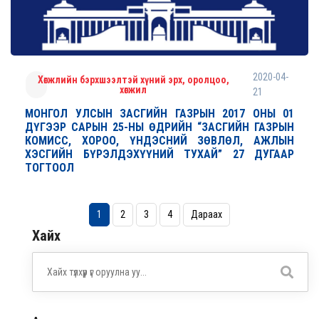
2020-04-
Хөгжлийн бэрхшээлтэй хүний эрх, оролцоо,
хөгжил
21
МОНГОЛ УЛСЫН ЗАСГИЙН ГАЗРЫН 2017 ОНЫ 01
ДҮГЭЭР САРЫН 25-НЫ ӨДРИЙН “ЗАСГИЙН ГАЗРЫН
КОМИСС, ХОРОО, ҮНДЭСНИЙ ЗӨВЛӨЛ, АЖЛЫН
ХЭСГИЙН БҮРЭЛДЭХҮҮНИЙ ТУХАЙ” 27 ДУГААР
ТОГТООЛ
1
2
3
4
Дараах
Хайх