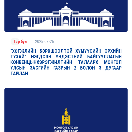
2025-03-26
Гэр бүл
“ХӨГЖЛИЙН БЭРХШЭЭЛТЭЙ ХҮМҮҮСИЙН ЭРХИЙН
ТУХАЙ” НЭГДСЭН ҮНДЭСТНИЙ БАЙГУУЛЛАГЫН
КОНВЕНЦЫНХЭРЭГЖИЛТИЙН ТАЛААРХ МОНГОЛ
УЛСЫН ЗАСГИЙН ГАЗРЫН 2 БОЛОН 3 ДУГААР
ТАЙЛАН