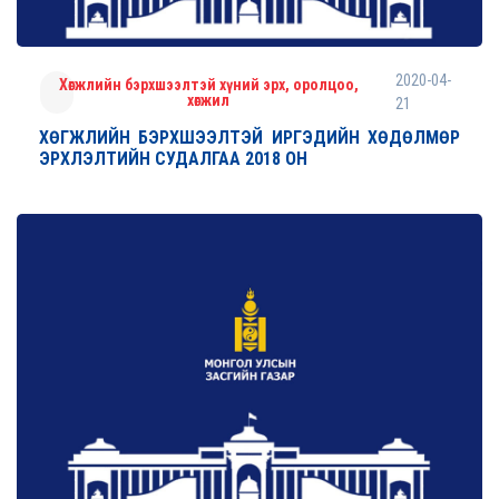
2020-04-
Хөгжлийн бэрхшээлтэй хүний эрх, оролцоо,
хөгжил
21
ХӨГЖЛИЙН БЭРХШЭЭЛТЭЙ ИРГЭДИЙН ХӨДӨЛМӨР
ЭРХЛЭЛТИЙН СУДАЛГАА 2018 ОН