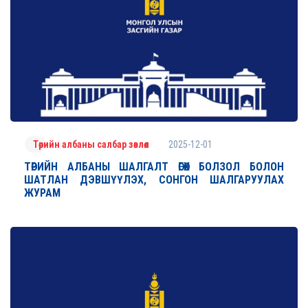
2025-12-01
Төрийн албаны салбар зөвлөл
ТӨРИЙН АЛБАНЫ ШАЛГАЛТ ӨГӨХ БОЛЗОЛ БОЛОН
ШАТЛАН ДЭВШҮҮЛЭХ, СОНГОН ШАЛГАРУУЛАХ
ЖУРАМ