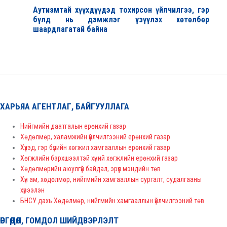
Аутизмтай хүүхдүүдэд тохирсон үйлчилгээ, гэр
бүлд нь дэмжлэг үзүүлэх хөтөлбөр
шаардлагатай байна
ХАРЬЯА АГЕНТЛАГ, БАЙГУУЛЛАГА
Нийгмийн даатгалын ерөнхий газар
Хөдөлмөр, халамжийн үйлчилгээний ерөнхий газар
Хүүхэд, гэр бүлийн хөгжил хамгааллын ерөнхий газар
Хөгжлийн бэрхшээлтэй хүний хөгжлийн ерөнхий газар
Хөдөлмөрийн аюулгүй байдал, эрүүл мэндийн төв
Хүн ам, хөдөлмөр, нийгмийн хамгааллын сургалт, судалгааны
хүрээлэн
БНСУ дахь Хөдөлмөр, нийгмийн хамгааллын үйлчилгээний төв
ӨРГӨДӨЛ, ГОМДОЛ ШИЙДВЭРЛЭЛТ