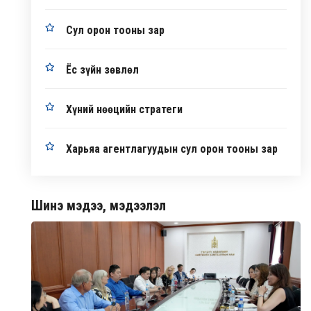
Сул орон тооны зар
Ёс зүйн зөвлөл
Хүний нөөцийн стратеги
Харьяа агентлагуудын сул орон тооны зар
Шинэ мэдээ, мэдээлэл