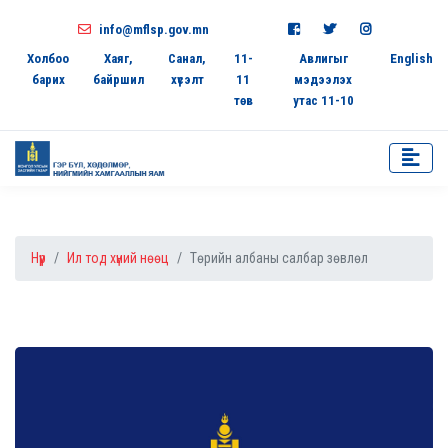
info@mflsp.gov.mn
Холбоо
Хаяг,
Санал,
11-
Авлигыг
English
барих
байршил
хүсэлт
11
мэдээлэх
төв
утас 11-10
Нүүр
Ил тод хүний нөөц
Төрийн албаны салбар зөвлөл