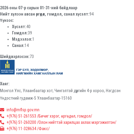
2026 оны 07-р сарын 01-31-ний байдлаар
Нийт хүлээн авсан өргөдөл, гомдол, санал хүсэлт:
94
Үүнээс:
Хүсэлт:
40
Гомдол:
39
Мэдээлэл:
1
Санал:
14
Шийдвэрлэсэн:
73
Хаяг:
Монгол Улс, Улаанбаатар хот, Чингэлтэй дүүргийн 4-р хороо, Нэгдсэн
Үндэстний гудамж-5 Улаанбаатар-15160
info@mflsp.gov.mn
+(976) 51-261553 /Бичиг хэрэг, өргөдөл, гомдол/
+(976) 51-260200 /Олон нийттэй харилцах ахлах мэргэжилтэн/
+(976) 11-328634 /Факс/