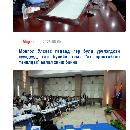
2026-08-05
Мэдээ
Монгол Улсаас гадаад гэр бүлд үрчлэгдсэн
хүүхдүүд, гэр бүлийн хамт “эх оронтойгоо
танилцах” аялал хийж байна