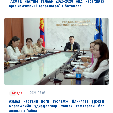
“Ахмад настны талаар 2026-2028 онд хэрэгжүүлэх
арга хэмжээний төлөвлөгөө”-г баталлаа
2026-07-08
Мэдээ
Ахмад настанд цогц тусламж, үйлчилгээ үзүүлэхэд
мэргэжлийн удирдлагаар хангах хамтарсан баг
ажиллаж байна