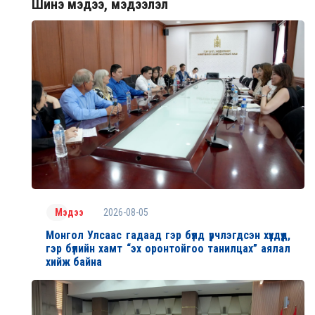
Шинэ мэдээ, мэдээлэл
2026-08-05
Мэдээ
Монгол Улсаас гадаад гэр бүлд үрчлэгдсэн хүүхдүүд,
гэр бүлийн хамт “эх оронтойгоо танилцах” аялал
хийж байна