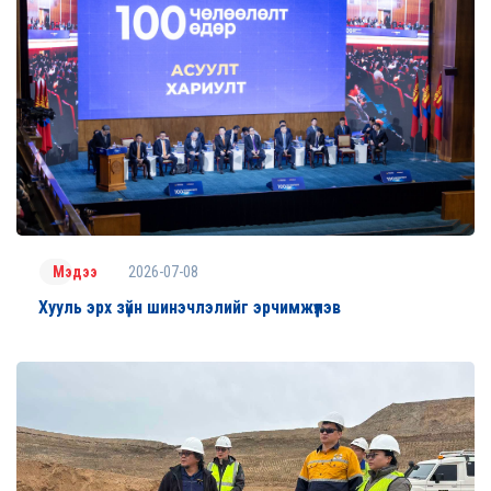
2026-07-08
Мэдээ
Хууль эрх зүйн шинэчлэлийг эрчимжүүлэв