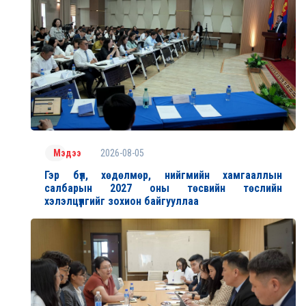
2026-08-05
Мэдээ
Гэр бүл, хөдөлмөр, нийгмийн хамгааллын
салбарын 2027 оны төсвийн төслийн
хэлэлцүүлгийг зохион байгууллаа