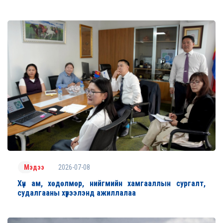
2026-07-08
Мэдээ
Хүн ам, хөдөлмөр, нийгмийн хамгааллын сургалт,
судалгааны хүрээлэнд ажиллалаа