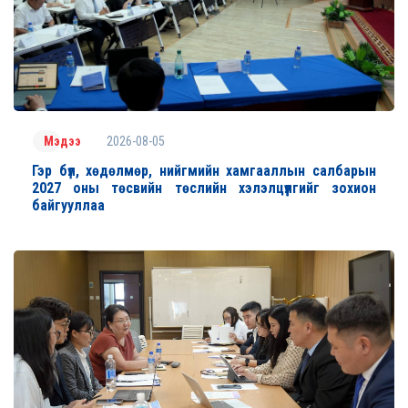
2026-08-05
Мэдээ
Гэр бүл, хөдөлмөр, нийгмийн хамгааллын салбарын
2027 оны төсвийн төслийн хэлэлцүүлгийг зохион
байгууллаа