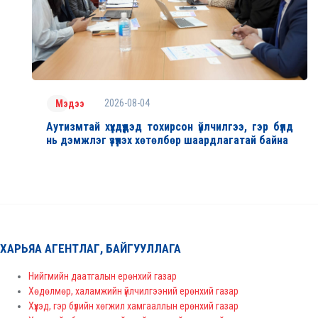
2026-08-04
Мэдээ
Аутизмтай хүүхдүүдэд тохирсон үйлчилгээ, гэр бүлд
нь дэмжлэг үзүүлэх хөтөлбөр шаардлагатай байна
ХАРЬЯА АГЕНТЛАГ, БАЙГУУЛЛАГА
Нийгмийн даатгалын ерөнхий газар
Хөдөлмөр, халамжийн үйлчилгээний ерөнхий газар
Хүүхэд, гэр бүлийн хөгжил хамгааллын ерөнхий газар