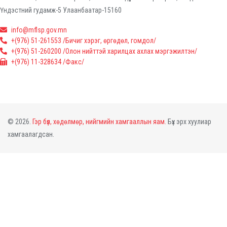
Үндэстний гудамж-5 Улаанбаатар-15160
info@mflsp.gov.mn
+(976) 51-261553 /Бичиг хэрэг, өргөдөл, гомдол/
+(976) 51-260200 /Олон нийттэй харилцах ахлах мэргэжилтэн/
+(976) 11-328634 /Факс/
© 2026.
Гэр бүл, хөдөлмөр, нийгмийн хамгааллын яам.
Бүх эрх хуулиар
хамгаалагдсан.