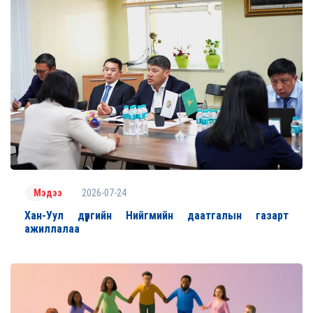
2026-07-24
Мэдээ
Хан-Уул дүүргийн Нийгмийн даатгалын газарт
ажиллалаа