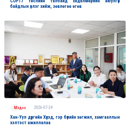
COP17 төслийн талбайд хөдөлмөрийн аюулгүй
байдлын үзлэг хийж, зөвлөгөө өгөв
2026-07-24
Мэдээ
Хан-Уул дүүргийн Хүүхэд, гэр бүлийн хөгжил, хамгааллын
хэлтэст ажиллалаа