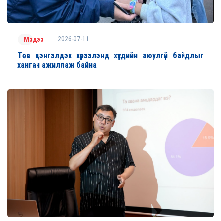
2026-07-11
Мэдээ
Төв цэнгэлдэх хүрээлэнд хүүхдийн аюулгүй байдлыг
ханган ажиллаж байна