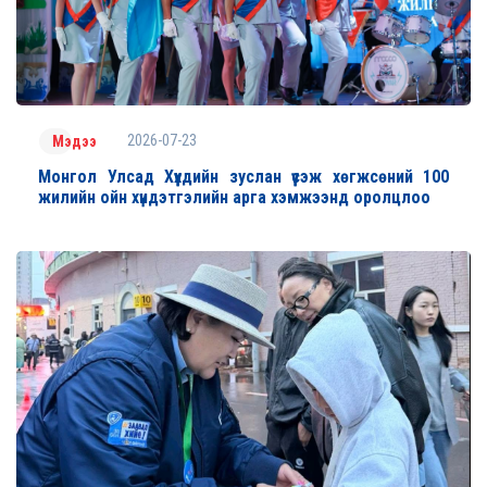
2026-07-23
Мэдээ
Монгол Улсад Хүүхдийн зуслан үүсэж хөгжсөний 100
жилийн ойн хүндэтгэлийн арга хэмжээнд оролцлоо