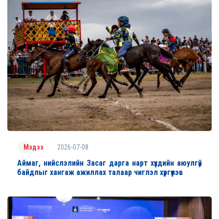
2026-07-08
Мэдээ
Аймаг, нийслэлийн Засаг дарга нарт хүүхдийн аюулгүй
байдлыг хангаж ажиллах талаар чиглэл хүргүүлэв