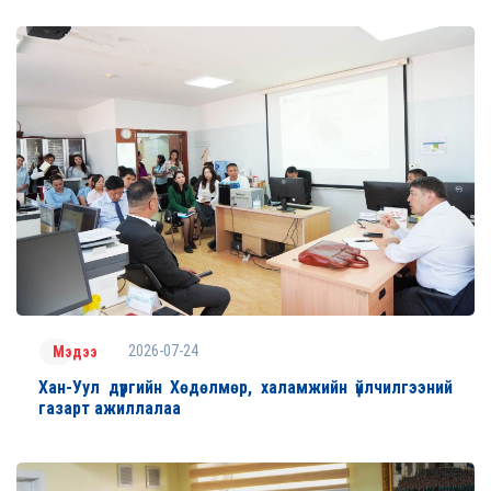
2026-07-24
Мэдээ
Хан-Уул дүүргийн Хөдөлмөр, халамжийн үйлчилгээний
газарт ажиллалаа