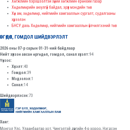
Хөгжлийн бэрхшээлтэй хүний хөгжлийн ерөнхий газар
Хөдөлмөрийн аюулгүй байдал, эрүүл мэндийн төв
Хүн ам, хөдөлмөр, нийгмийн хамгааллын сургалт, судалгааны
хүрээлэн
БНСУ дахь Хөдөлмөр, нийгмийн хамгааллын үйлчилгээний төв
ӨРГӨДӨЛ, ГОМДОЛ ШИЙДВЭРЛЭЛТ
2026 оны 07-р сарын 01-31-ний байдлаар
Нийт хүлээн авсан өргөдөл, гомдол, санал хүсэлт:
94
Үүнээс:
Хүсэлт:
40
Гомдол:
39
Мэдээлэл:
1
Санал:
14
Шийдвэрлэсэн:
73
Хаяг:
Монгол Улс, Улаанбаатар хот, Чингэлтэй дүүргийн 4-р хороо, Нэгдсэн