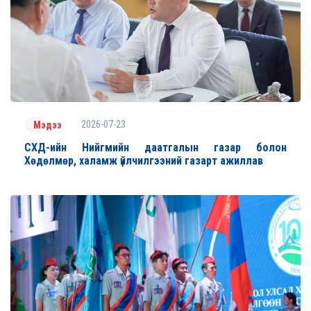
2026-07-23
Мэдээ
СХД-ийн Нийгмийн даатгалын газар болон
Хөдөлмөр, халамж үйлчилгээний газарт ажиллав