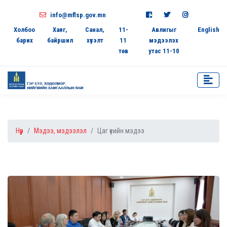
info@mflsp.gov.mn
Холбоо
Хаяг,
Санал,
11-
Авлигыг
English
барих
байршил
хүсэлт
11
мэдээлэх
төв
утас 11-10
Нүүр
Мэдээ, мэдээлэл
Цаг үеийн мэдээ