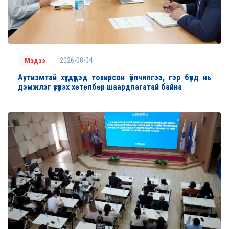
2026-08-04
Мэдээ
Аутизмтай хүүхдүүдэд тохирсон үйлчилгээ, гэр бүлд нь
дэмжлэг үзүүлэх хөтөлбөр шаардлагатай байна