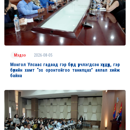
2026-08-05
Мэдээ
Монгол Улсаас гадаад гэр бүлд үрчлэгдсэн хүүхдүүд, гэр
бүлийн хамт “эх оронтойгоо танилцах” аялал хийж
байна