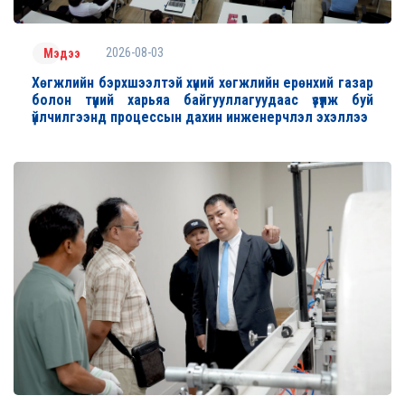
2026-08-03
Мэдээ
Хөгжлийн бэрхшээлтэй хүний хөгжлийн ерөнхий газар
болон түүний харьяа байгууллагуудаас үзүүлж буй
үйлчилгээнд процессын дахин инженерчлэл эхэллээ