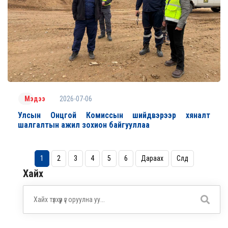
2026-07-06
Мэдээ
Улсын Онцгой Комиссын шийдвэрээр хяналт
шалгалтын ажил зохион байгууллаа
1
2
3
4
5
6
Дараах
Сүүлд
Хайх