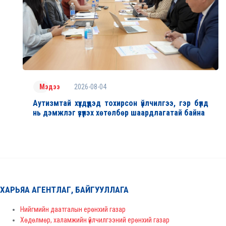
2026-08-04
Мэдээ
Аутизмтай хүүхдүүдэд тохирсон үйлчилгээ, гэр бүлд
нь дэмжлэг үзүүлэх хөтөлбөр шаардлагатай байна
ХАРЬЯА АГЕНТЛАГ, БАЙГУУЛЛАГА
Нийгмийн даатгалын ерөнхий газар
Хөдөлмөр, халамжийн үйлчилгээний ерөнхий газар