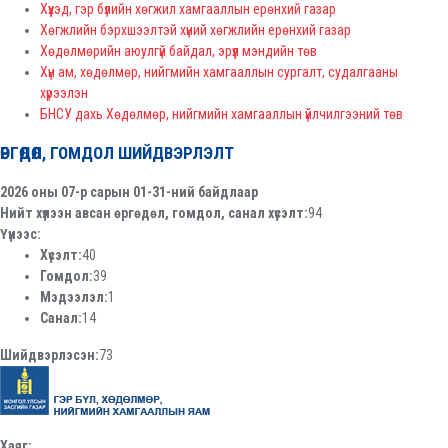
Хүүхэд, гэр бүлийн хөгжил хамгааллын ерөнхий газар
Хөгжлийн бэрхшээлтэй хүний хөгжлийн ерөнхий газар
Хөдөлмөрийн аюулгүй байдал, эрүүл мэндийн төв
Хүн ам, хөдөлмөр, нийгмийн хамгааллын сургалт, судалгааны
хүрээлэн
БНСУ дахь Хөдөлмөр, нийгмийн хамгааллын үйлчилгээний төв
ӨРГӨДӨЛ, ГОМДОЛ ШИЙДВЭРЛЭЛТ
2026 оны 07-р сарын 01-31-ний байдлаар
Нийт хүлээн авсан өргөдөл, гомдол, санал хүсэлт:
94
Үүнээс:
Хүсэлт:
40
Гомдол:
39
Мэдээлэл:
1
Санал:
14
Шийдвэрлэсэн:
73
Хаяг: