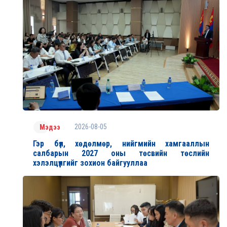
2026-08-05
Мэдээ
Гэр бүл, хөдөлмөр, нийгмийн хамгааллын
салбарын 2027 оны төсвийн төслийн
хэлэлцүүлгийг зохион байгууллаа