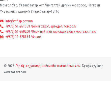
Монгол Улс, Улаанбаатар хот, Чингэлтэй дүүргийн 4-р хороо, Нэгдсэн
Үндэстний гудамж-5 Улаанбаатар-15160
info@mflsp.gov.mn
+(976) 51-261553 /Бичиг хэрэг, өргөдөл, гомдол/
+(976) 51-260200 /Олон нийттэй харилцах ахлах мэргэжилтэн/
+(976) 11-328634 /Факс/
© 2026.
Гэр бүл, хөдөлмөр, нийгмийн хамгааллын яам.
Бүх эрх хуулиар
хамгаалагдсан.