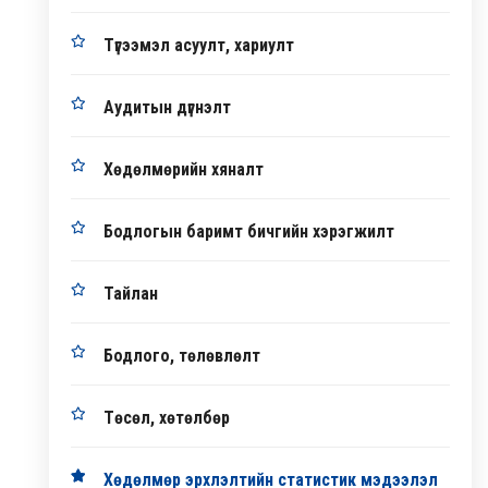
Түгээмэл асуулт, хариулт
Аудитын дүгнэлт
Хөдөлмөрийн хяналт
Бодлогын баримт бичгийн хэрэгжилт
Тайлан
Бодлого, төлөвлөлт
Төсөл, хөтөлбөр
Хөдөлмөр эрхлэлтийн статистик мэдээлэл