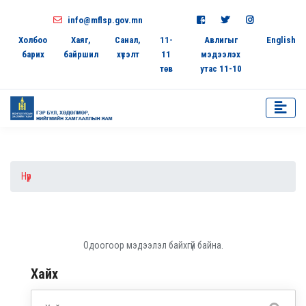
info@mflsp.gov.mn
Холбоо
Хаяг,
Санал,
11-
Авлигыг
English
барих
байршил
хүсэлт
11
мэдээлэх
төв
утас 11-10
Нүүр
Одоогоор мэдээлэл байхгүй байна.
Хайх