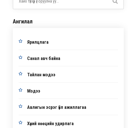
Ангилал
Ярилцлага
Санал авч байна
Тайлан мэдээ
Мэдээ
Авлигын эсрэг үйл ажиллагаа
Хүний нөөцийн удирлага