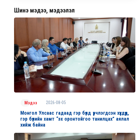
Шинэ мэдээ, мэдээлэл
2026-08-05
Мэдээ
Монгол Улсаас гадаад гэр бүлд үрчлэгдсэн хүүхдүүд,
гэр бүлийн хамт “эх оронтойгоо танилцах” аялал
хийж байна