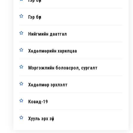
Гэр бүл
Гэр бүл
Нийгмийн даатгал
Хөдөлмөрийн харилцаа
Мэргэжлийн боловсрол, сургалт
Хөдөлмөр эрхлэлт
Ковид-19
Хууль эрх зүй