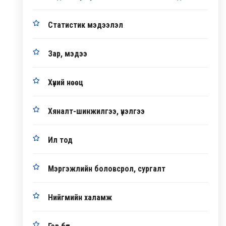
Статистик мэдээлэл
Зар, мэдээ
Хүний нөөц
Хяналт-шинжилгээ, үнэлгээ
Ил тод
Мэргэжлийн боловсрол, сургалт
Нийгмийн халамж