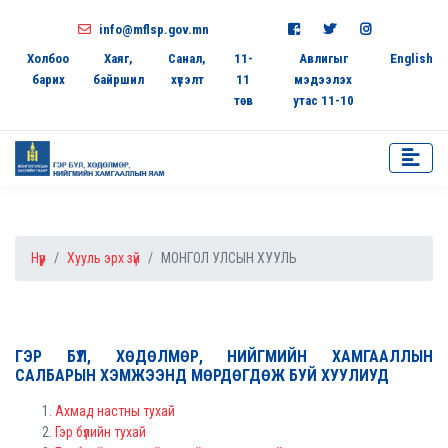
info@mflsp.gov.mn
Холбоо
Хаяг,
Санал,
11-
Авлигыг
English
барих
байршил
хүсэлт
11
мэдээлэх
төв
утас 11-10
Нүүр
Хууль эрх зүй
МОНГОЛ УЛСЫН ХУУЛЬ
ГЭР БҮЛ, ХӨДӨЛМӨР, НИЙГМИЙН ХАМГААЛЛЫН
САЛБАРЫН ХЭМЖЭЭНД МӨРДӨГДӨЖ БУЙ ХУУЛИУД
Ахмад настны тухай
Гэр бүлийн тухай