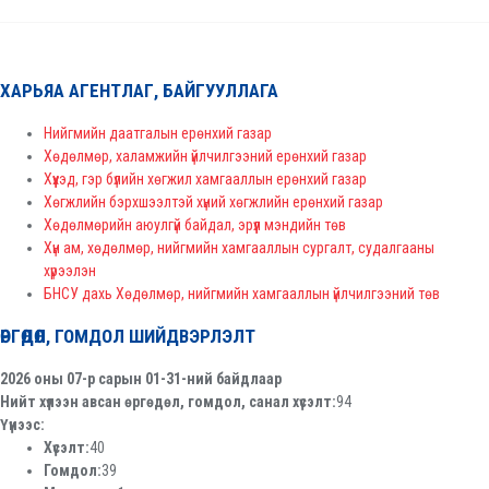
ХАРЬЯА АГЕНТЛАГ, БАЙГУУЛЛАГА
Нийгмийн даатгалын ерөнхий газар
Хөдөлмөр, халамжийн үйлчилгээний ерөнхий газар
Хүүхэд, гэр бүлийн хөгжил хамгааллын ерөнхий газар
Хөгжлийн бэрхшээлтэй хүний хөгжлийн ерөнхий газар
Хөдөлмөрийн аюулгүй байдал, эрүүл мэндийн төв
Хүн ам, хөдөлмөр, нийгмийн хамгааллын сургалт, судалгааны
хүрээлэн
БНСУ дахь Хөдөлмөр, нийгмийн хамгааллын үйлчилгээний төв
ӨРГӨДӨЛ, ГОМДОЛ ШИЙДВЭРЛЭЛТ
2026 оны 07-р сарын 01-31-ний байдлаар
Нийт хүлээн авсан өргөдөл, гомдол, санал хүсэлт:
94
Үүнээс:
Хүсэлт:
40
Гомдол:
39