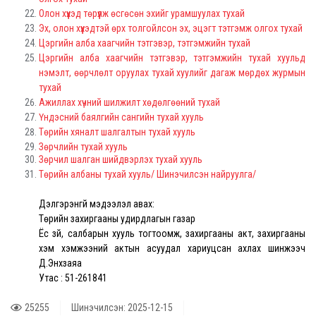
Олон хүүхэд төрүүлж өсгөсөн эхийг урамшуулах тухай
Эх, олон хүүхэдтэй өрх толгойлсон эх, эцэгт тэтгэмж олгох тухай
Цэргийн алба хаагчийн тэтгэвэр, тэтгэмжийн тухай
Цэргийн алба хаагчийн тэтгэвэр, тэтгэмжийн тухай хуульд
нэмэлт, өөрчлөлт оруулах тухай хуулийг дагаж мөрдөх журмын
тухай
Ажиллах хүчний шилжилт хөдөлгөөний тухай
Үндэсний баялгийн сангийн тухай хууль
Төрийн хяналт шалгалтын тухай хууль
Зөрчлийн тухай хууль
Зөрчил шалган шийдвэрлэх тухай хууль
Төрийн албаны тухай хууль/ Шинэчилсэн найруулга/
Дэлгэрэнгүй мэдээлэл авах:
Төрийн захиргааны удирдлагын газар
Ёс зүй, салбарын хууль тогтоомж, захиргааны акт, захиргааны
хэм хэмжээний актын асуудал хариуцсан ахлах шинжээч
Д.Энхзаяа
Утас : 51-261841
25255
Шинэчилсэн: 2025-12-15