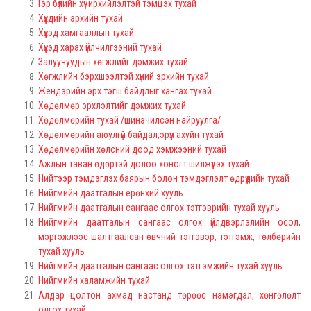
Гэр бүлийн хүчирхийлэлтэй тэмцэх тухай
Хүүхдийн эрхийн тухай
Хүүхэд хамгааллын тухай
Хүүхэд харах үйлчилгээний тухай
Залуучуудын хөгжлийг дэмжих тухай
Хөгжлийн бэрхшээлтэй хүний эрхийн тухай
Жендэрийн эрх тэгш байдлыг хангах тухай
Хөдөлмөр эрхлэлтийг дэмжих тухай
Хөдөлмөрийн тухай /шинэчилсэн найруулга/
Хөдөлмөрийн аюулгүй байдал,эрүүл ахуйн тухай
Хөдөлмөрийн хөлсний доод хэмжээний тухай
Ажлын таван өдөртэй долоо хоногт шилжүүлэх тухай
Нийтээр тэмдэглэх баярын болон тэмдэглэлт өдрүүдийн тухай
Нийгмийн даатгалын ерөнхий хууль
Нийгмийн даатгалын сангаас олгох тэтгэврийн тухай хууль
Нийгмийн даатгалын сангаас олгох үйлдвэрлэлийн осол,
мэргэжлээс шалтгаалсан өвчний тэтгэвэр, тэтгэмж, төлбөрийн
тухай хууль
Нийгмийн даатгалын сангаас олгох тэтгэмжийн тухай хууль
Нийгмийн халамжийн тухай
Алдар цолтон ахмад настанд төрөөс нэмэгдэл, хөнгөлөлт
олгох тухай