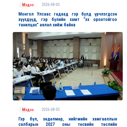
2026-08-05
Мэдээ
Монгол Улсаас гадаад гэр бүлд үрчлэгдсэн
хүүхдүүд, гэр бүлийн хамт “эх оронтойгоо
танилцах” аялал хийж байна
2026-08-05
Мэдээ
Гэр бүл, хөдөлмөр, нийгмийн хамгааллын
салбарын 2027 оны төсвийн төслийн