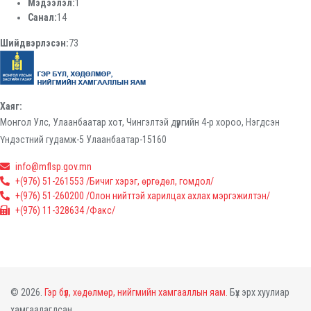
Мэдээлэл:
1
Санал:
14
Шийдвэрлэсэн:
73
Хаяг:
Монгол Улс, Улаанбаатар хот, Чингэлтэй дүүргийн 4-р хороо, Нэгдсэн
Үндэстний гудамж-5 Улаанбаатар-15160
info@mflsp.gov.mn
+(976) 51-261553 /Бичиг хэрэг, өргөдөл, гомдол/
+(976) 51-260200 /Олон нийттэй харилцах ахлах мэргэжилтэн/
+(976) 11-328634 /Факс/
© 2026.
Гэр бүл, хөдөлмөр, нийгмийн хамгааллын яам.
Бүх эрх хуулиар
хамгаалагдсан.