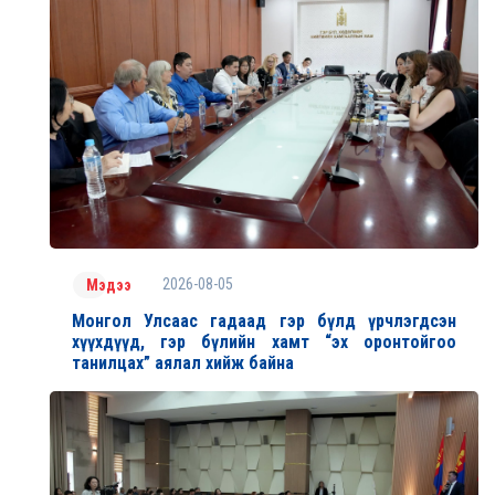
2026-08-05
Мэдээ
Монгол Улсаас гадаад гэр бүлд үрчлэгдсэн
хүүхдүүд, гэр бүлийн хамт “эх оронтойгоо
танилцах” аялал хийж байна