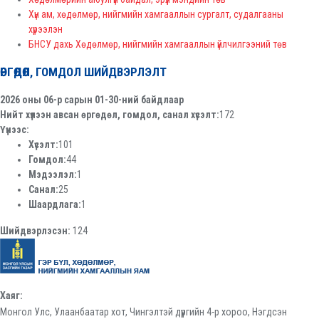
Хүн ам, хөдөлмөр, нийгмийн хамгааллын сургалт, судалгааны
хүрээлэн
БНСУ дахь Хөдөлмөр, нийгмийн хамгааллын үйлчилгээний төв
ӨРГӨДӨЛ, ГОМДОЛ ШИЙДВЭРЛЭЛТ
2026 оны 06-р сарын 01-30-ний байдлаар
Нийт хүлээн авсан өргөдөл, гомдол, санал хүсэлт:
172
Үүнээс:
Хүсэлт:
101
Гомдол:
44
Мэдээлэл:
1
Санал:
25
Шаардлага:
1
Шийдвэрлэсэн:
124
Хаяг:
Монгол Улс, Улаанбаатар хот, Чингэлтэй дүүргийн 4-р хороо, Нэгдсэн