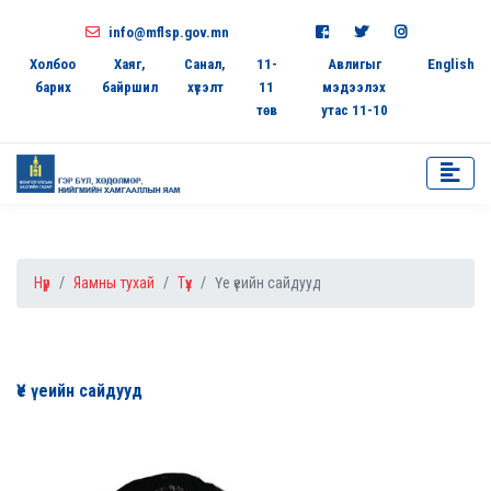
info@mflsp.gov.mn
Холбоо
Хаяг,
Санал,
11-
Авлигыг
English
барих
байршил
хүсэлт
11
мэдээлэх
төв
утас 11-10
Нүүр
Яамны тухай
Түүх
Үе үеийн сайдууд
Үе үеийн сайдууд