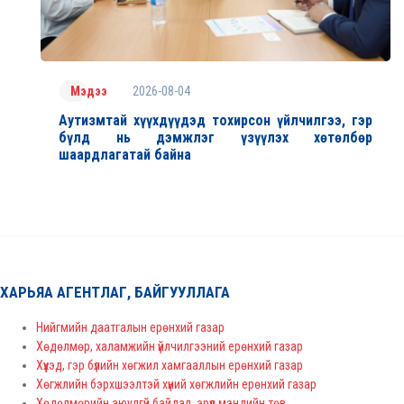
2026-08-04
Мэдээ
Аутизмтай хүүхдүүдэд тохирсон үйлчилгээ, гэр
бүлд нь дэмжлэг үзүүлэх хөтөлбөр
шаардлагатай байна
ХАРЬЯА АГЕНТЛАГ, БАЙГУУЛЛАГА
Нийгмийн даатгалын ерөнхий газар
Хөдөлмөр, халамжийн үйлчилгээний ерөнхий газар
Хүүхэд, гэр бүлийн хөгжил хамгааллын ерөнхий газар
Хөгжлийн бэрхшээлтэй хүний хөгжлийн ерөнхий газар
Хөдөлмөрийн аюулгүй байдал, эрүүл мэндийн төв