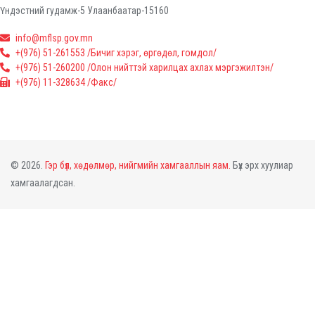
Үндэстний гудамж-5 Улаанбаатар-15160
info@mflsp.gov.mn
+(976) 51-261553 /Бичиг хэрэг, өргөдөл, гомдол/
+(976) 51-260200 /Олон нийттэй харилцах ахлах мэргэжилтэн/
+(976) 11-328634 /Факс/
© 2026.
Гэр бүл, хөдөлмөр, нийгмийн хамгааллын яам.
Бүх эрх хуулиар
хамгаалагдсан.