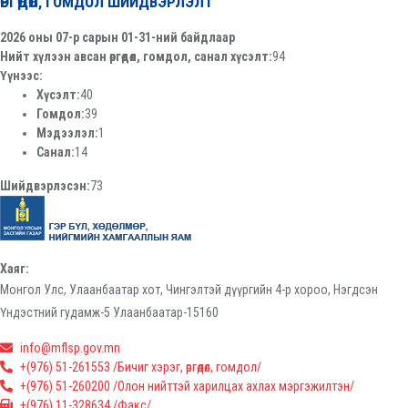
ӨРГӨДӨЛ, ГОМДОЛ ШИЙДВЭРЛЭЛТ
2026 оны 07-р сарын 01-31-ний байдлаар
Нийт хүлээн авсан өргөдөл, гомдол, санал хүсэлт:
94
Үүнээс:
Хүсэлт:
40
Гомдол:
39
Мэдээлэл:
1
Санал:
14
Шийдвэрлэсэн:
73
Хаяг:
Монгол Улс, Улаанбаатар хот, Чингэлтэй дүүргийн 4-р хороо, Нэгдсэн
Үндэстний гудамж-5 Улаанбаатар-15160
info@mflsp.gov.mn
+(976) 51-261553 /Бичиг хэрэг, өргөдөл, гомдол/
+(976) 51-260200 /Олон нийттэй харилцах ахлах мэргэжилтэн/
+(976) 11-328634 /Факс/