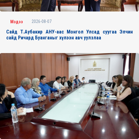
2026-08-07
Мэдээ
Сайд Т.Аубакир АНУ-аас Монгол Улсад суугаа Элчин
сайд Ричард Буанганыг хүлээн авч уулзлаа