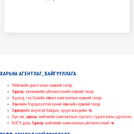
ХАРЬЯА АГЕНТЛАГ, БАЙГУУЛЛАГА
Нийгмийн даатгалын ерөнхий газар
Хөдөлмөр, халамжийн үйлчилгээний ерөнхий газар
Хүүхэд, гэр бүлийн хөгжил хамгааллын ерөнхий газар
Хөгжлийн бэрхшээлтэй хүний хөгжлийн ерөнхий газар
Хөдөлмөрийн аюулгүй байдал, эрүүл мэндийн төв
Хүн ам, хөдөлмөр, нийгмийн хамгааллын сургалт, судалгааны хүрээлэн
БНСУ дахь Хөдөлмөр, нийгмийн хамгааллын үйлчилгээний төв