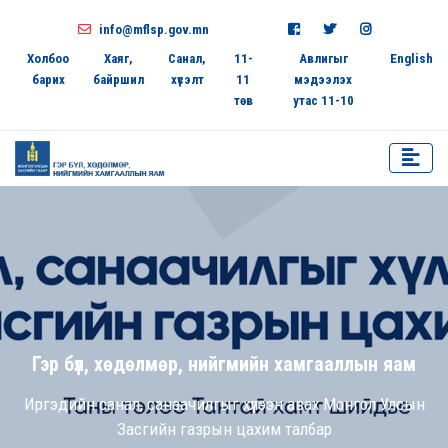
info@mflsp.gov.mn
Холбоо
Хаяг,
Санал,
11-
Авлигыг
English
барих
байршил
хүсэлт
11
мэдээлэх
төв
утас 11-10
Гэр бүл, хөдөлмөр, нийгмийн хамгааллын яам
Иргэдийн санал, санаачилгыг хүлээн авах Монгол Улсын
Засгийн газрын цахим талбар