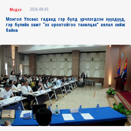
2026-08-05
Мэдээ
Монгол Улсаас гадаад гэр бүлд үрчлэгдсэн хүүхдүүд,
гэр бүлийн хамт “эх оронтойгоо танилцах” аялал хийж
байна