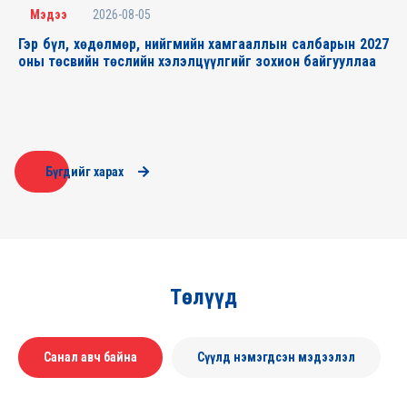
2026-08-05
Мэдээ
Гэр бүл, хөдөлмөр, нийгмийн хамгааллын салбарын 2027
оны төсвийн төслийн хэлэлцүүлгийг зохион байгууллаа
Бүгдийг харах
Төслүүд
Санал авч байна
Сүүлд нэмэгдсэн мэдээлэл