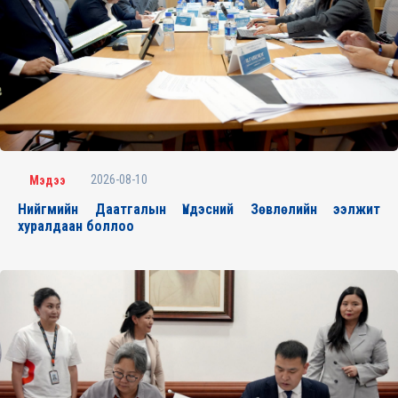
2026-08-10
Мэдээ
Нийгмийн Даатгалын Үндэсний Зөвлөлийн ээлжит
хуралдаан боллоо