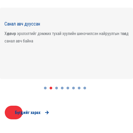
Санал авч дууссан
Хөдөлмөр эрхлэлтийг дэмжих тухай хуулийн шинэчилсэн найруулгын төсөлд
санал авч байна
Дэлгэрэнгүй
Бүгдийг харах