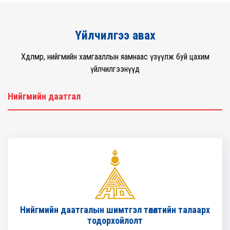
Үйлчилгээ авах
Хөдөлмөр, нийгмийн хамгааллын яамнаас үзүүлж буй цахим
үйлчилгээнүүд
Нийгмийн даатгал
Нийгмийн даатгалын шимтгэл төлөлтийн талаарх
тодорхойлолт