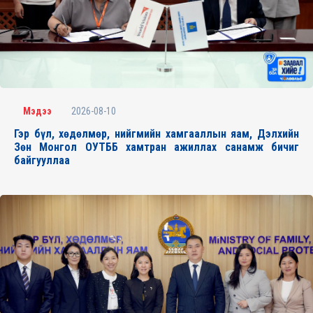
2026-08-10
Мэдээ
Гэр бүл, хөдөлмөр, нийгмийн хамгааллын яам, Дэлхийн
Зөн Монгол ОУТББ хамтран ажиллах санамж бичиг
байгууллаа