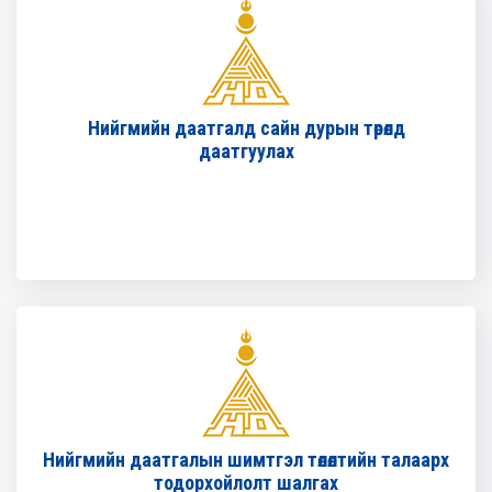
Нийгмийн даатгалд сайн дурын төрөлд
даатгуулах
Нийгмийн даатгалын шимтгэл төлөлтийн талаарх
тодорхойлолт шалгах