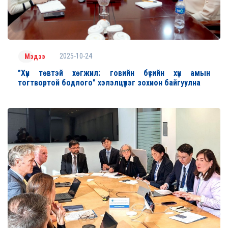
2025-10-24
Мэдээ
"Хүн төвтэй хөгжил: говийн бүсийн хүн амын
тогтвортой бодлого" хэлэлцүүлэг зохион байгуулна