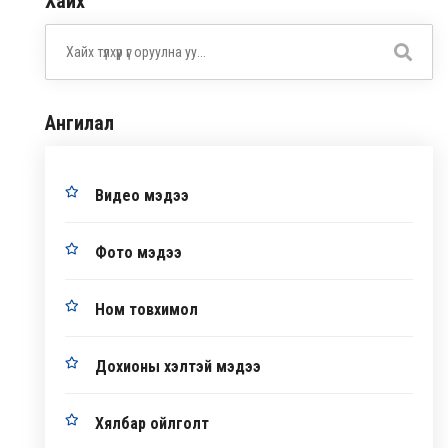
Хайх
Ангилал
Видео мэдээ
Фото мэдээ
Ном товхимол
Дохионы хэлтэй мэдээ
Хялбар ойлголт