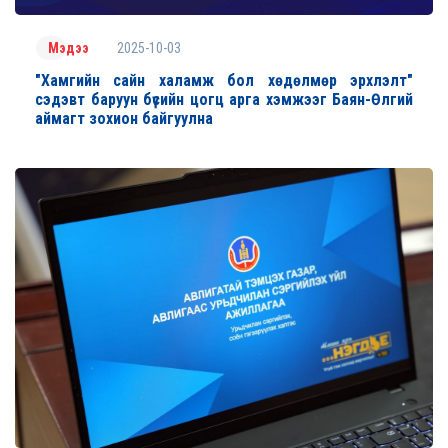
2025-10-03
Мэдээ
"Хамгийн сайн халамж бол хөдөлмөр эрхлэлт"
сэдэвт баруун бүсийн цогц арга хэмжээг Баян-Өлгий
аймагт зохион байгуулна