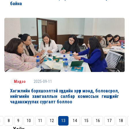
байна
2025-09-11
Мэдээ
Хөгжлийн бэрхшээлтэй хүүхдийн эрүүл мэнд, боловсрол,
нийгмийн хамгааллын салбар комиссын гишүүдийг
чадавхжуулах сургалт боллоо
х
8
9
10
11
12
13
14
15
16
17
18