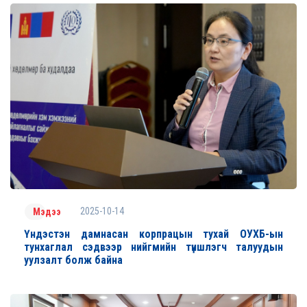
2025-10-14
Мэдээ
Үндэстэн дамнасан корпрацын тухай ОУХБ-ын
тунхаглал сэдвээр нийгмийн түншлэгч талуудын
уулзалт болж байна