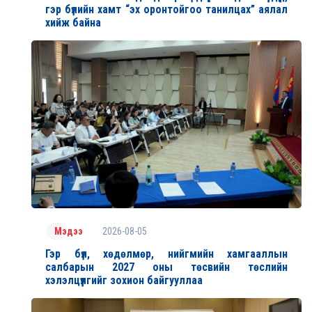
гэр бүлийн хамт “эх оронтойгоо танилцах” аялал
хийж байна
2026-08-05
Мэдээ
Гэр бүл, хөдөлмөр, нийгмийн хамгааллын
салбарын 2027 оны төсвийн төслийн
хэлэлцүүлгийг зохион байгууллаа