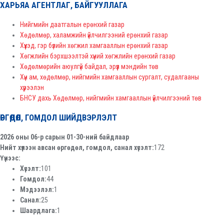
ХАРЬЯА АГЕНТЛАГ, БАЙГУУЛЛАГА
Нийгмийн даатгалын ерөнхий газар
Хөдөлмөр, халамжийн үйлчилгээний ерөнхий газар
Хүүхэд, гэр бүлийн хөгжил хамгааллын ерөнхий газар
Хөгжлийн бэрхшээлтэй хүний хөгжлийн ерөнхий газар
Хөдөлмөрийн аюулгүй байдал, эрүүл мэндийн төв
Хүн ам, хөдөлмөр, нийгмийн хамгааллын сургалт, судалгааны
хүрээлэн
БНСУ дахь Хөдөлмөр, нийгмийн хамгааллын үйлчилгээний төв
ӨРГӨДӨЛ, ГОМДОЛ ШИЙДВЭРЛЭЛТ
2026 оны 06-р сарын 01-30-ний байдлаар
Нийт хүлээн авсан өргөдөл, гомдол, санал хүсэлт:
172
Үүнээс:
Хүсэлт:
101
Гомдол:
44
Мэдээлэл:
1
Санал:
25
Шаардлага:
1