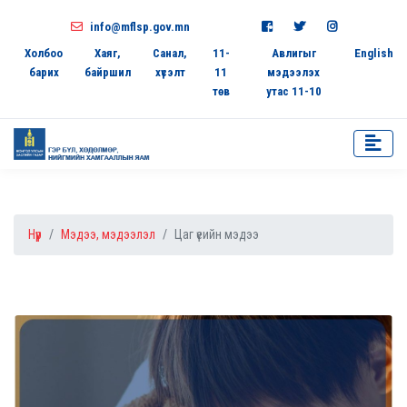
info@mflsp.gov.mn
Холбоо
Хаяг,
Санал,
11-
Авлигыг
English
барих
байршил
хүсэлт
11
мэдээлэх
төв
утас 11-10
Нүүр
Мэдээ, мэдээлэл
Цаг үеийн мэдээ