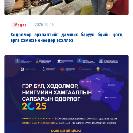
2025-10-06
Мэдээ
Хөдөлмөр эрхлэлтийг дэмжих баруун бүсийн цогц
арга хэмжээ өнөөдөр эхэллээ