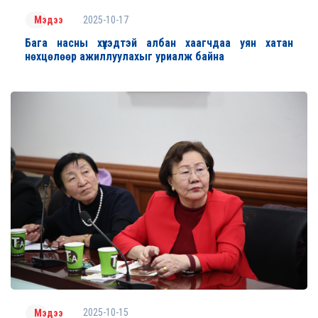
2025-10-17
Мэдээ
Бага насны хүүхэдтэй албан хаагчдаа уян хатан
нөхцөлөөр ажиллуулахыг уриалж байна
2025-10-15
Мэдээ