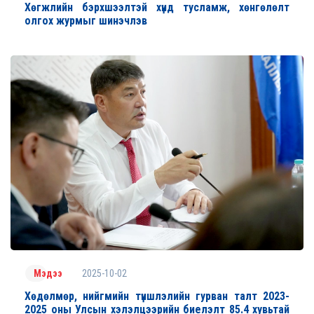
Хөгжлийн бэрхшээлтэй хүнд тусламж, хөнгөлөлт
олгох журмыг шинэчлэв
2025-10-02
Мэдээ
Хөдөлмөр, нийгмийн түншлэлийн гурван талт 2023-
2025 оны Улсын хэлэлцээрийн биелэлт 85.4 хувьтай