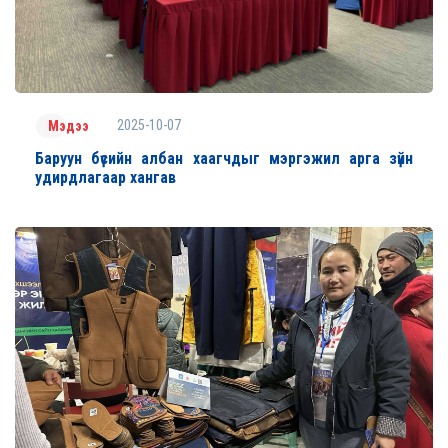
2025-10-07
Мэдээ
Баруун бүсийн албан хаагчдыг мэргэжил арга зүйн
удирдлагаар хангав