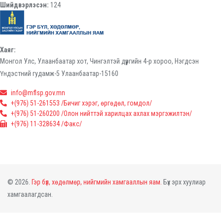
Шийдвэрлэсэн:
124
Хаяг:
Монгол Улс, Улаанбаатар хот, Чингэлтэй дүүргийн 4-р хороо, Нэгдсэн
Үндэстний гудамж-5 Улаанбаатар-15160
info@mflsp.gov.mn
+(976) 51-261553 /Бичиг хэрэг, өргөдөл, гомдол/
+(976) 51-260200 /Олон нийттэй харилцах ахлах мэргэжилтэн/
+(976) 11-328634 /Факс/
© 2026.
Гэр бүл, хөдөлмөр, нийгмийн хамгааллын яам.
Бүх эрх хуулиар
хамгаалагдсан.