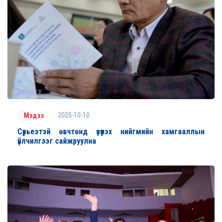
2025-10-10
Мэдээ
Сүрьеэтэй өвчтөнд үзүүлэх нийгмийн хамгааллын
үйлчилгээг сайжруулна