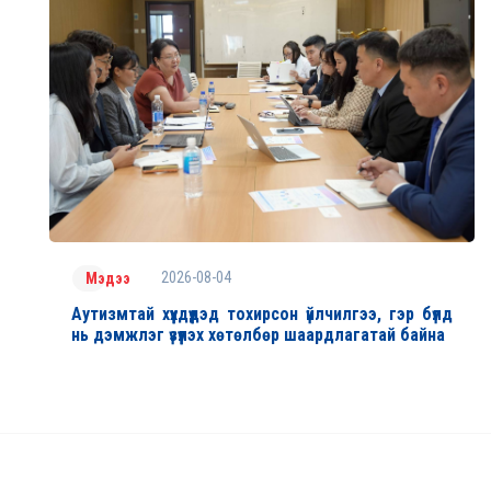
2026-08-04
Мэдээ
Аутизмтай хүүхдүүдэд тохирсон үйлчилгээ, гэр бүлд
нь дэмжлэг үзүүлэх хөтөлбөр шаардлагатай байна