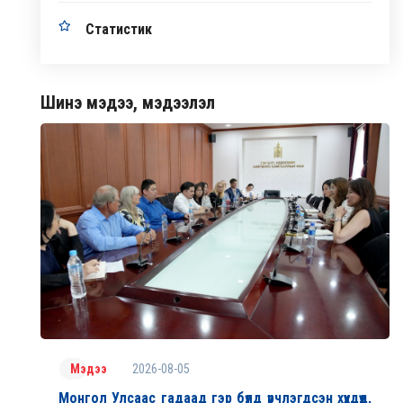
Статистик
Шинэ мэдээ, мэдээлэл
2026-08-05
Мэдээ
Монгол Улсаас гадаад гэр бүлд үрчлэгдсэн хүүхдүүд,