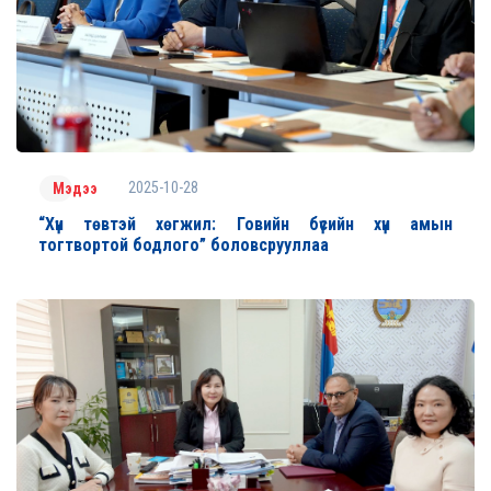
2025-10-28
Мэдээ
“Хүн төвтэй хөгжил: Говийн бүсийн хүн амын
тогтвортой бодлого” боловсрууллаа