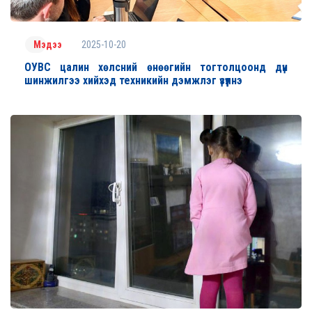
2025-10-20
Мэдээ
ОУВС цалин хөлсний өнөөгийн тогтолцоонд дүн
шинжилгээ хийхэд техникийн дэмжлэг үзүүлнэ