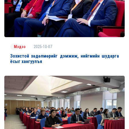
2025-10-07
Мэдээ
Зохистой хөдөлмөрийг дэмжиж, нийгмийн шударга
ёсыг хангуулъя