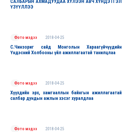
САЛБАРЫН АХМАДУУДАА ХҮЛЭЭН АВЧ ХҮНДЭТГЭЛ
ҮЗҮҮЛЛЭЭ
2018-04-25
Фото мэдээ
С.Чинзориг сайд Монголын Хараагүйчүүдийн
Үндэсний Холбооны үйл ажиллагаатай танилцлаа
2018-04-25
Фото мэдээ
Хүүхдийн эрх, хамгааллын байнгын ажиллагаатай
салбар дундын ажлын хэсэг хуралдлаа
2018-04-25
Фото мэдээ