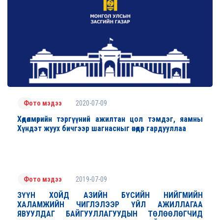
2020-07-09
Фото мэдээ
Хөдөлмөрийн тэргүүний ажилтан цол тэмдэг, яамны
Хүндэт жуух бичгээр шагнасныг өнөөдөр гардууллаа
2019-07-09
Фото мэдээ
ЗҮҮН ХОЙД АЗИЙН БҮСИЙН НИЙГМИЙН
ХАЛАМЖИЙН ЧИГЛЭЛЭЭР ҮЙЛ АЖИЛЛАГАА
ЯВУУЛДАГ БАЙГУУЛЛАГУУДЫН ТӨЛӨӨЛӨГЧИД