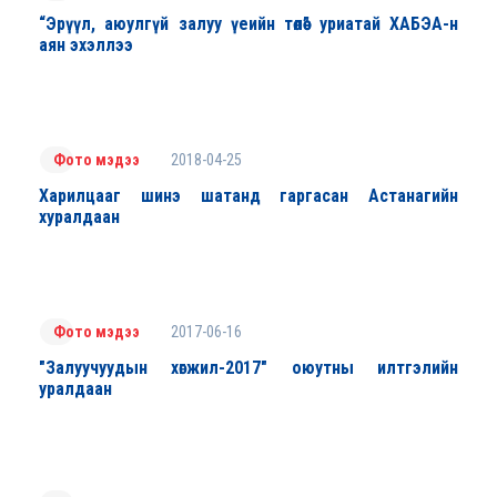
“Эрүүл, аюулгүй залуу үеийн төлөө” уриатай ХАБЭА-н
аян эхэллээ
2018-04-25
Фото мэдээ
Харилцааг шинэ шатанд гаргасан Астанагийн
хуралдаан
2017-06-16
Фото мэдээ
"Залуучуудын хөгжил-2017" оюутны илтгэлийн
уралдаан