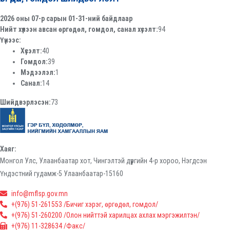
2026 оны 07-р сарын 01-31-ний байдлаар
Нийт хүлээн авсан өргөдөл, гомдол, санал хүсэлт:
94
Үүнээс:
Хүсэлт:
40
Гомдол:
39
Мэдээлэл:
1
Санал:
14
Шийдвэрлэсэн:
73
Хаяг:
Монгол Улс, Улаанбаатар хот, Чингэлтэй дүүргийн 4-р хороо, Нэгдсэн
Үндэстний гудамж-5 Улаанбаатар-15160
info@mflsp.gov.mn
+(976) 51-261553 /Бичиг хэрэг, өргөдөл, гомдол/
+(976) 51-260200 /Олон нийттэй харилцах ахлах мэргэжилтэн/
+(976) 11-328634 /Факс/