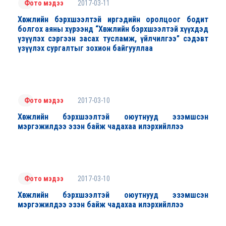
2017-03-11
Фото мэдээ
Хөгжлийн бэрхшээлтэй иргэдийн оролцоог бодит
болгох аяны хүрээнд “Хөгжлийн бэрхшээлтэй хүүхдэд
үзүүлэх сэргээн засах тусламж, үйлчилгээ” сэдэвт
үзүүлэх сургалтыг зохион байгууллаа
2017-03-10
Фото мэдээ
Хөгжлийн бэрхшээлтэй оюутнууд эзэмшсэн
мэргэжилдээ эзэн байж чадахаа илэрхийллээ
2017-03-10
Фото мэдээ
Хөгжлийн бэрхшээлтэй оюутнууд эзэмшсэн
мэргэжилдээ эзэн байж чадахаа илэрхийллээ