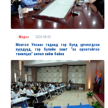
2026-08-05
Мэдээ
Монгол Улсаас гадаад гэр бүлд үрчлэгдсэн
хүүхдүүд, гэр бүлийн хамт “эх оронтойгоо
танилцах” аялал хийж байна