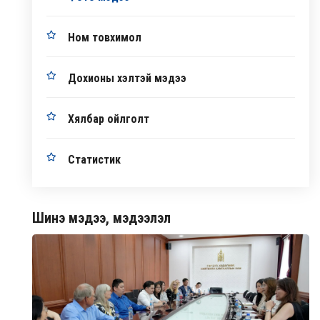
Ном товхимол
Дохионы хэлтэй мэдээ
Хялбар ойлголт
Статистик
Шинэ мэдээ, мэдээлэл