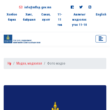
info@mflsp.gov.mn
Холбоо
Хаяг,
Санал,
11-
Авлигыг
English
барих
байршил
хүсэлт
11
мэдээлэх
төв
утас 11-10
Нүүр
Мэдээ, мэдээлэл
Фото мэдээ