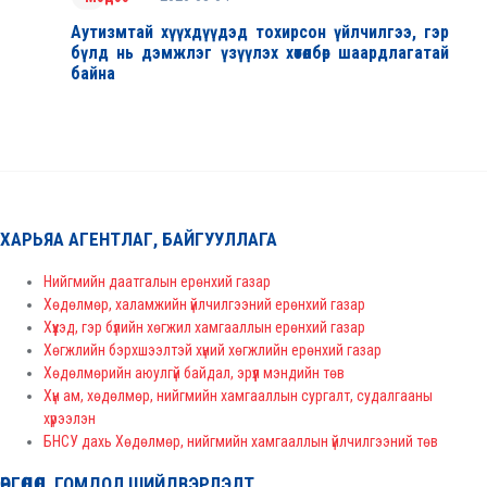
Аутизмтай хүүхдүүдэд тохирсон үйлчилгээ, гэр
бүлд нь дэмжлэг үзүүлэх хөтөлбөр шаардлагатай
байна
ХАРЬЯА АГЕНТЛАГ, БАЙГУУЛЛАГА
Нийгмийн даатгалын ерөнхий газар
Хөдөлмөр, халамжийн үйлчилгээний ерөнхий газар
Хүүхэд, гэр бүлийн хөгжил хамгааллын ерөнхий газар
Хөгжлийн бэрхшээлтэй хүний хөгжлийн ерөнхий газар
Хөдөлмөрийн аюулгүй байдал, эрүүл мэндийн төв
Хүн ам, хөдөлмөр, нийгмийн хамгааллын сургалт, судалгааны
хүрээлэн
БНСУ дахь Хөдөлмөр, нийгмийн хамгааллын үйлчилгээний төв
ӨРГӨДӨЛ, ГОМДОЛ ШИЙДВЭРЛЭЛТ