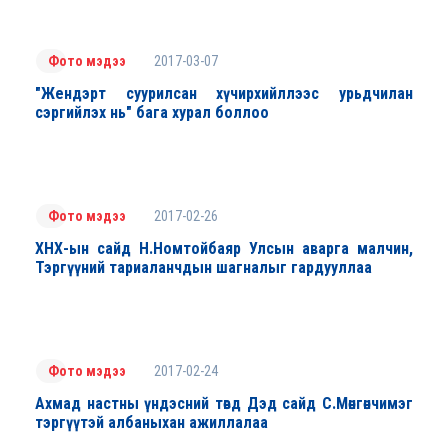
2017-03-07
Фото мэдээ
"Жендэрт суурилсан хүчирхийллээс урьдчилан
сэргийлэх нь" бага хурал боллоо
2017-02-26
Фото мэдээ
ХНХ-ын сайд Н.Номтойбаяр Улсын аварга малчин,
Тэргүүний тариаланчдын шагналыг гардууллаа
2017-02-24
Фото мэдээ
Ахмад настны үндэсний төвд Дэд сайд С.Мөнгөнчимэг
тэргүүтэй албаныхан ажиллалаа