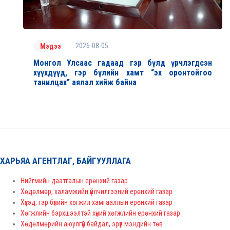
2026-08-05
Мэдээ
Монгол Улсаас гадаад гэр бүлд үрчлэгдсэн
хүүхдүүд, гэр бүлийн хамт “эх оронтойгоо
танилцах” аялал хийж байна
ХАРЬЯА АГЕНТЛАГ, БАЙГУУЛЛАГА
Нийгмийн даатгалын ерөнхий газар
Хөдөлмөр, халамжийн үйлчилгээний ерөнхий газар
Хүүхэд, гэр бүлийн хөгжил хамгааллын ерөнхий газар
Хөгжлийн бэрхшээлтэй хүний хөгжлийн ерөнхий газар
Хөдөлмөрийн аюулгүй байдал, эрүүл мэндийн төв