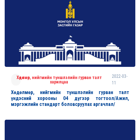
2022-03-
Хөдөлмөр, нийгмийн түншлэлийн гурван талт
харилцаа
11
Хөдөлмөр, нийгмийн түншлэлийн гурван талт
үндэсний хорооны 04 дүгээр тогтоол/Ажил,
мэргэжлийн стандарт боловсруулах аргачлал/