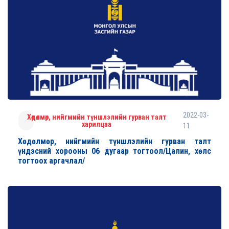
2022-03-
Хөдөлмөр, нийгмийн түншлэлийн гурван талт
харилцаа
11
Хөдөлмөр, нийгмийн түншлэлийн гурван талт
үндэсний хорооны 06 дугаар тогтоол/Цалин, хөлс
тогтоох аргачлал/