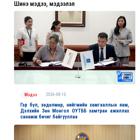
Шинэ мэдээ, мэдээлэл
2026-08-10
Мэдээ
Гэр бүл, хөдөлмөр, нийгмийн хамгааллын яам,
Дэлхийн Зөн Монгол ОУТББ хамтран ажиллах
санамж бичиг байгууллаа