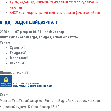
Хүн ам, хөдөлмөр, нийгмийн хамгааллын сургалт, судалгааны
хүрээлэн
БНСУ дахь Хөдөлмөр, нийгмийн хамгааллын үйлчилгээний төв
ӨРГӨДӨЛ, ГОМДОЛ ШИЙДВЭРЛЭЛТ
2026 оны 07-р сарын 01-31-ний байдлаар
Нийт хүлээн авсан өргөдөл, гомдол, санал хүсэлт:
94
Үүнээс:
Хүсэлт:
40
Гомдол:
39
Мэдээлэл:
1
Санал:
14
Шийдвэрлэсэн:
73
Хаяг:
Монгол Улс, Улаанбаатар хот, Чингэлтэй дүүргийн 4-р хороо, Нэгдсэн
Үндэстний гудамж-5 Улаанбаатар-15160