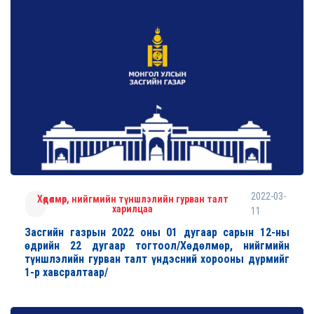
2022-03-
Хөдөлмөр, нийгмийн түншлэлийн гурван талт
харилцаа
11
Засгийн газрын 2022 оны 01 дугаар сарын 12-ны
өдрийн 22 дугаар тогтоол/Хөдөлмөр, нийгмийн
түншлэлийн гурван талт үндэсний хорооны дүрмийг
1-р хавсралтаар/