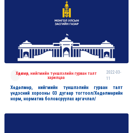
2022-03-
Хөдөлмөр, нийгмийн түншлэлийн гурван талт
харилцаа
11
Хөдөлмөр, нийгмийн түншлэлийн гурван талт
үндэсний хорооны 03 дугаар тогтоол/Хөдөлмөрийн
норм, норматив боловсруулах аргачлал/