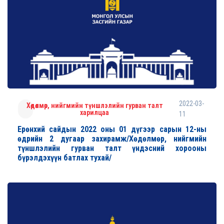
2022-03-
Хөдөлмөр, нийгмийн түншлэлийн гурван талт
харилцаа
11
Ерөнхий сайдын 2022 оны 01 дүгээр сарын 12-ны
өдрийн 2 дугаар захирамж/Хөдөлмөр, нийгмийн
түншлэлийн гурван талт үндэсний хорооны
бүрэлдэхүүн батлах тухай/