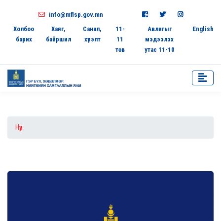
info@mflsp.gov.mn
Холбоо
Хаяг,
Санал,
11-
Авлигыг
English
барих
байршил
хүсэлт
11
мэдээлэх
төв
утас 11-10
Нүүр