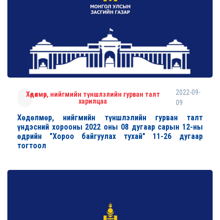
2022-09-
Хөдөлмөр, нийгмийн түншлэлийн гурван талт
харилцаа
09
Хөдөлмөр, нийгмийн түншлэлийн гурван талт
үндэсний хорооны 2022 оны 08 дугаар сарын 12-ны
өдрийн "Хороо байгуулах тухай" 11-26 дугаар
тогтоол