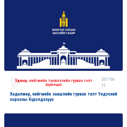
2017-06-
Хөдөлмөр, нийгмийн түншлэлийн гурван талт
харилцаа
15
Хөдөлмөр, нийгмийн зөвшлийн гурван талт Үндэсний
хорооны бүрэлдэхүүн