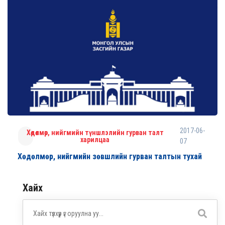
2017-06-
Хөдөлмөр, нийгмийн түншлэлийн гурван талт
харилцаа
07
Хөдөлмөр, нийгмийн зөвшлийн гурван талтын тухай
Хайх