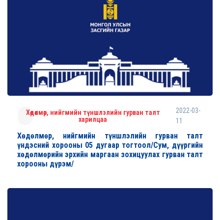
2022-03-
Хөдөлмөр, нийгмийн түншлэлийн гурван талт
харилцаа
11
Хөдөлмөр, нийгмийн түншлэлийн гурван талт
үндэсний хорооны 05 дугаар тогтоол/Сум, дүүргийн
хөдөлмөрийн эрхийн маргаан зохицуулах гурван талт
хорооны дүрэм/