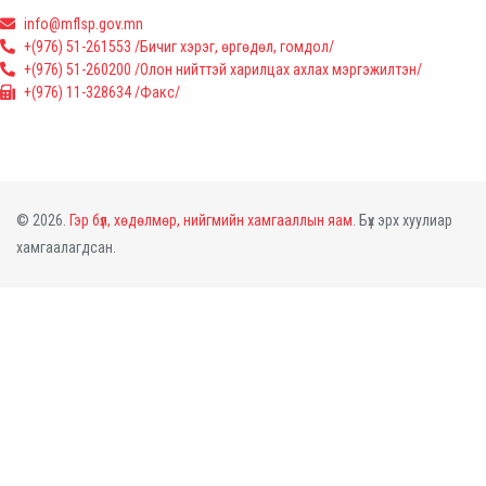
info@mflsp.gov.mn
+(976) 51-261553 /Бичиг хэрэг, өргөдөл, гомдол/
+(976) 51-260200 /Олон нийттэй харилцах ахлах мэргэжилтэн/
+(976) 11-328634 /Факс/
© 2026.
Гэр бүл, хөдөлмөр, нийгмийн хамгааллын яам.
Бүх эрх хуулиар
хамгаалагдсан.