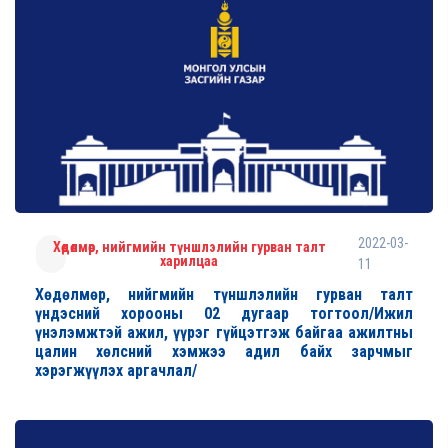
2022-03-
Хөдөлмөр, нийгмийн түншлэлийн гурван талт
харилцаа
11
Хөдөлмөр, нийгмийн түншлэлийн гурван талт
үндэсний хорооны 02 дугаар тогтоол/Ижил
үнэлэмжтэй ажил, үүрэг гүйцэтгэж байгаа ажилтны
цалин хөлсний хэмжээ адил байх зарчмыг
хэрэгжүүлэх аргачлал/