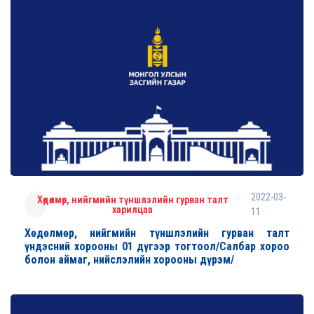
2022-03-
Хөдөлмөр, нийгмийн түншлэлийн гурван талт
харилцаа
11
Хөдөлмөр, нийгмийн түншлэлийн гурван талт
үндэсний хорооны 01 дүгээр тогтоол/Салбар хороо
болон аймаг, нийслэлийн хорооны дүрэм/