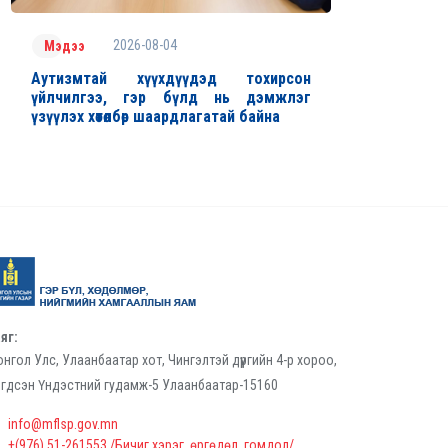
2026-08-04
Мэдээ
Аутизмтай хүүхдүүдэд тохирсон
үйлчилгээ, гэр бүлд нь дэмжлэг
үзүүлэх хөтөлбөр шаардлагатай байна
яг:
нгол Улс, Улаанбаатар хот, Чингэлтэй дүүргийн 4-р хороо,
гдсэн Үндэстний гудамж-5 Улаанбаатар-15160
info@mflsp.gov.mn
+(976) 51-261553 /Бичиг хэрэг, өргөдөл, гомдол/