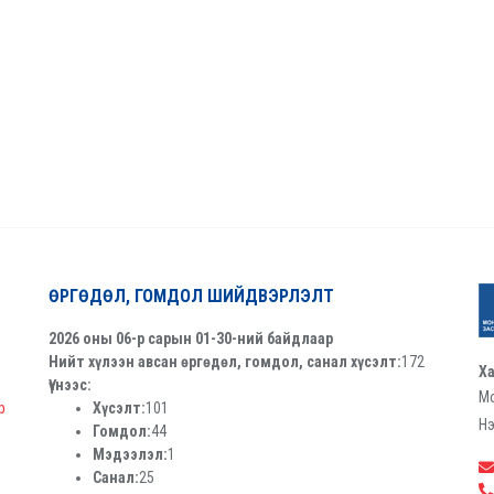
ӨРГӨДӨЛ, ГОМДОЛ ШИЙДВЭРЛЭЛТ
2026 оны 06-р сарын 01-30-ний байдлаар
Нийт хүлээн авсан өргөдөл, гомдол, санал хүсэлт:
172
Ха
Үүнээс:
Мо
р
Хүсэлт:
101
Нэ
Гомдол:
44
Мэдээлэл:
1
Санал:
25