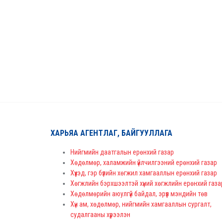
ХАРЬЯА АГЕНТЛАГ, БАЙГУУЛЛАГА
Нийгмийн даатгалын ерөнхий газар
Хөдөлмөр, халамжийн үйлчилгээний ерөнхий газар
Хүүхэд, гэр бүлийн хөгжил хамгааллын ерөнхий газар
Хөгжлийн бэрхшээлтэй хүний хөгжлийн ерөнхий газа
Хөдөлмөрийн аюулгүй байдал, эрүүл мэндийн төв
Хүн ам, хөдөлмөр, нийгмийн хамгааллын сургалт,
судалгааны хүрээлэн