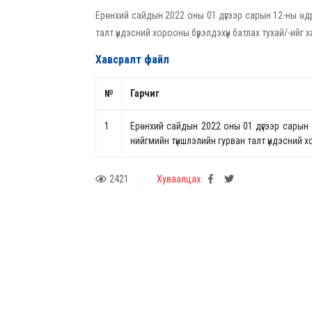
Ерөнхий сайдын 2022 оны 01 дүгээр сарын 12-ны өд
талт үндэсний хорооны бүрэлдэхүүн батлах тухай
/-ийг 
Хавсралт файл
№
Гарчиг
1
Ерөнхий сайдын 2022 оны 01 дүгээр сарын
нийгмийн түншлэлийн гурван талт үндэсний хо
2421
Хуваалцах: