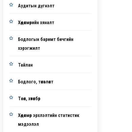
Аудитын дүгнэлт
Хөдөлмөрийн хяналт
Бодлогын баримт бичгийн
хэрэгжилт
Тайлан
Бодлого, төлөвлөлт
Төсөл, хөтөлбөр
Хөдөлмөр эрхлэлтийн статистик
мэдээлэл