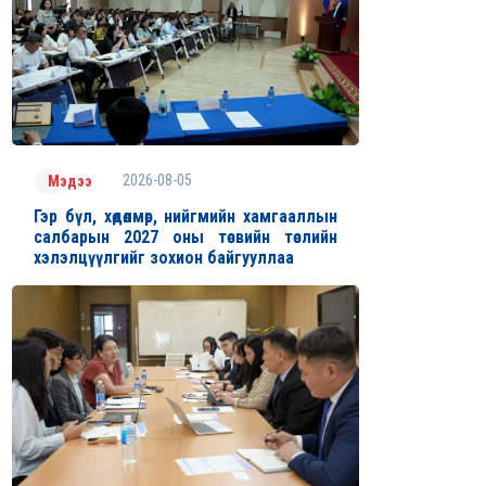
2026-08-05
Мэдээ
Гэр бүл, хөдөлмөр, нийгмийн хамгааллын
салбарын 2027 оны төсвийн төслийн
хэлэлцүүлгийг зохион байгууллаа