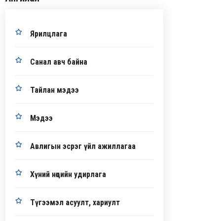
Ярилцлага
Санал авч байна
Тайлан мэдээ
Мэдээ
Авлигын эсрэг үйл ажиллагаа
Хүний нөөцийн удирлага
Түгээмэл асуулт, хариулт