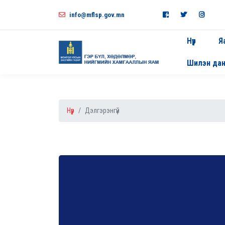
info@mflsp.gov.mn
Нүүр
Я
Шилэн да
Нүүр
Дэлгэрэнгүй