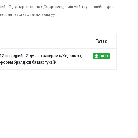
рийн 2 дугаар захирамж/
Хөдөлмөр, нийгмийн түншлэлийн гурван
хавсралт хэсгээс татаж авна уу.
Татах
 12-ны өдрийн 2 дугаар захирамж/Хөдөлмөр,
Татах
рооны бүрэлдэхүүн батлах тухай/