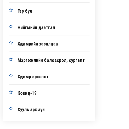
Гэр бүл
Нийгмийн даатгал
Хөдөлмөрийн харилцаа
Мэргэжлийн боловсрол, сургалт
Хөдөлмөр эрхлэлт
Ковид-19
Хууль эрх зүй