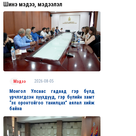
Шинэ мэдээ, мэдээлэл
2026-08-05
Мэдээ
Монгол Улсаас гадаад гэр бүлд
үрчлэгдсэн хүүхдүүд, гэр бүлийн хамт
“эх оронтойгоо танилцах” аялал хийж
байна