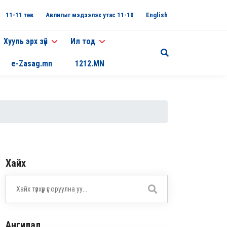
11-11 төв
Авлигыг мэдээлэх утас 11-10
English
Хууль эрх зүй
Ил тод
e-Zasag.mn
1212.MN
Хайх
Ангилал