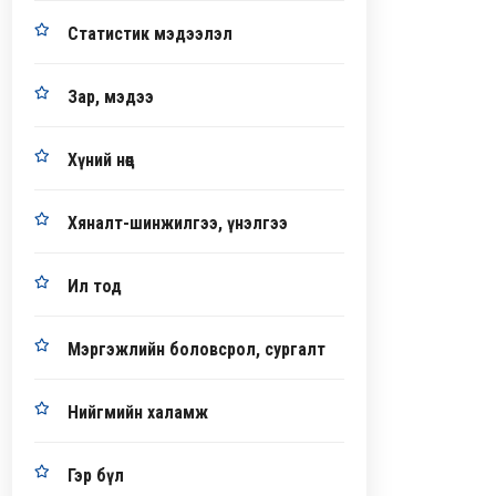
Статистик мэдээлэл
Зар, мэдээ
Хүний нөөц
Хяналт-шинжилгээ, үнэлгээ
Ил тод
Мэргэжлийн боловсрол, сургалт
Нийгмийн халамж
Гэр бүл