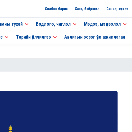
Холбоо барих
Хаяг, байршил
Санал, хүсэлт
амны тухай
Бодлого, чиглэл
Мэдээ, мэдээлэл
нс
Төрийн үйлчилгээ
Авлигын эсрэг үйл ажиллагаа