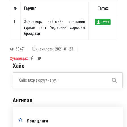
№
Гарчиг
Татах
1
Хөдөлмөр, нийгмийн зөвшлийн
Татах
гурван талт Үндэсний хорооны
бүрэлдэхүүн
6047
Шинэчилсэн: 2021-01-23
Хуваалцах:
Хайх
Ангилал
Ярилцлага