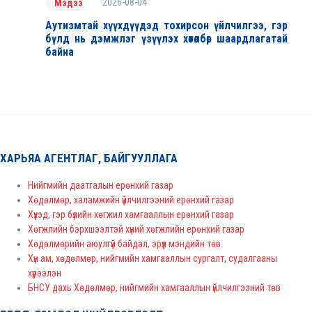
2026-08-04
Мэдээ
Аутизмтай хүүхдүүдэд тохирсон үйлчилгээ, гэр
бүлд нь дэмжлэг үзүүлэх хөтөлбөр шаардлагатай
байна
ХАРЬЯА АГЕНТЛАГ, БАЙГУУЛЛАГА
Нийгмийн даатгалын ерөнхий газар
Хөдөлмөр, халамжийн үйлчилгээний ерөнхий газар
Хүүхэд, гэр бүлийн хөгжил хамгааллын ерөнхий газар
Хөгжлийн бэрхшээлтэй хүний хөгжлийн ерөнхий газар
Хөдөлмөрийн аюулгүй байдал, эрүүл мэндийн төв
Хүн ам, хөдөлмөр, нийгмийн хамгааллын сургалт, судалгааны
хүрээлэн
БНСУ дахь Хөдөлмөр, нийгмийн хамгааллын үйлчилгээний төв