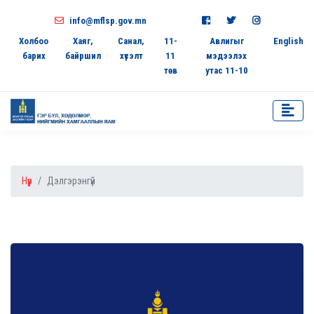
info@mflsp.gov.mn
Холбоо
Хаяг,
Санал,
11-
Авлигыг
English
барих
байршил
хүсэлт
11
мэдээлэх
төв
утас 11-10
Нүүр
Дэлгэрэнгүй