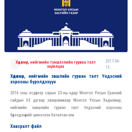
2017-06-
Хөдөлмөр, нийгмийн түншлэлийн гурван талт
харилцаа
15
Хөдөлмөр, нийгмийн зөвшлийн гурван талт Үндэсний
хорооны бүрэлдэхүүн
2016 оны есдүгээр сарын 23-ны өдөр Монгол Улсын Ерөнхий
сайдын 63 дугаар захирамжаар Монгол Улсын Хөдөлмөр,
нийгмийн зөвшлийн гурван талт Үндэсний хорооны
бүрэлдэхүүнийг шинэчлэн баталсан юм.
Хавсралт файл