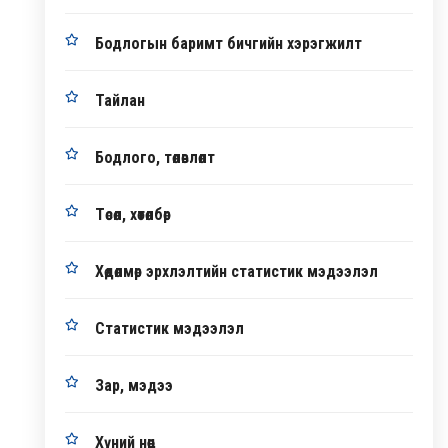
Бодлогын баримт бичгийн хэрэгжилт
Тайлан
Бодлого, төлөвлөлт
Төсөл, хөтөлбөр
Хөдөлмөр эрхлэлтийн статистик мэдээлэл
Статистик мэдээлэл
Зар, мэдээ
Хүний нөөц