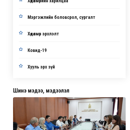
Хөдөлмөрийн харилцаа
Мэргэжлийн боловсрол, сургалт
Хөдөлмөр эрхлэлт
Ковид-19
Хууль эрх зүй
Шинэ мэдээ, мэдээлэл