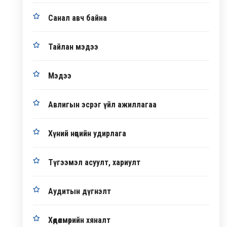
Санал авч байна
Тайлан мэдээ
Мэдээ
Авлигын эсрэг үйл ажиллагаа
Хүний нөөцийн удирлага
Түгээмэл асуулт, хариулт
Аудитын дүгнэлт
Хөдөлмөрийн хяналт