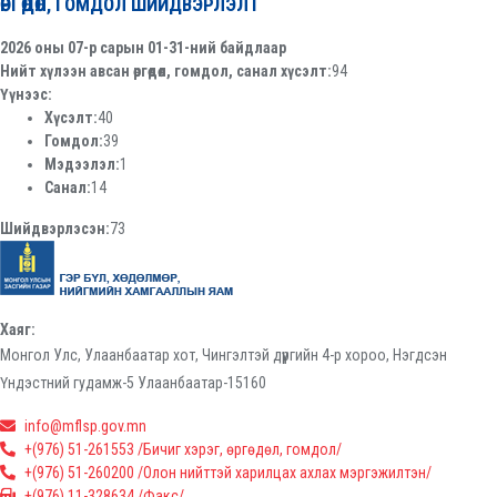
ӨРГӨДӨЛ, ГОМДОЛ ШИЙДВЭРЛЭЛТ
2026 оны 07-р сарын 01-31-ний байдлаар
Нийт хүлээн авсан өргөдөл, гомдол, санал хүсэлт:
94
Үүнээс:
Хүсэлт:
40
Гомдол:
39
Мэдээлэл:
1
Санал:
14
Шийдвэрлэсэн:
73
Хаяг:
Монгол Улс, Улаанбаатар хот, Чингэлтэй дүүргийн 4-р хороо, Нэгдсэн
Үндэстний гудамж-5 Улаанбаатар-15160
info@mflsp.gov.mn
+(976) 51-261553 /Бичиг хэрэг, өргөдөл, гомдол/
+(976) 51-260200 /Олон нийттэй харилцах ахлах мэргэжилтэн/
+(976) 11-328634 /Факс/