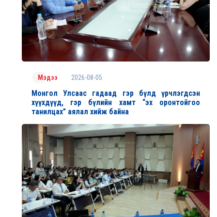
2026-08-05
Мэдээ
Монгол Улсаас гадаад гэр бүлд үрчлэгдсэн
хүүхдүүд, гэр бүлийн хамт “эх оронтойгоо
танилцах” аялал хийж байна