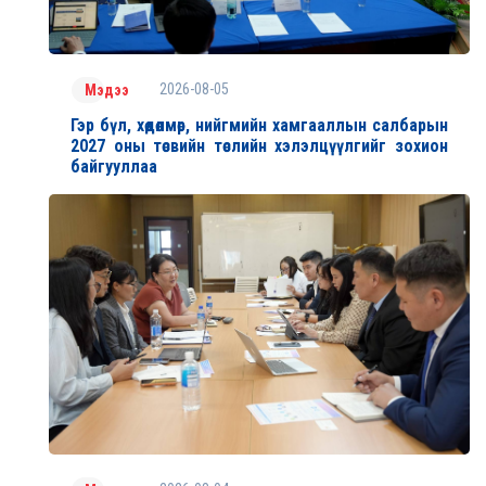
2026-08-05
Мэдээ
Гэр бүл, хөдөлмөр, нийгмийн хамгааллын салбарын
2027 оны төсвийн төслийн хэлэлцүүлгийг зохион
байгууллаа