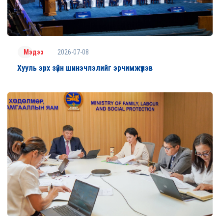
2026-07-08
Мэдээ
Хууль эрх зүйн шинэчлэлийг эрчимжүүлэв