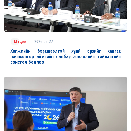
2026-06-27
Мэдээ
Хөгжлийн бэрхшээлтэй хүний эрхийг хангах
Баянхонгор аймгийн салбар зөвлөлийн тайлангийн
сонсгол боллоо