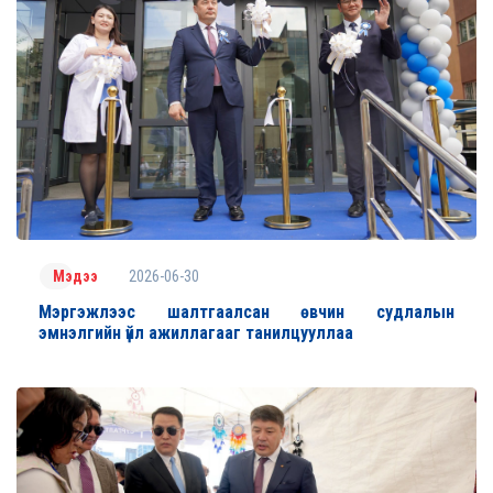
2026-06-30
Мэдээ
Мэргэжлээс шалтгаалсан өвчин судлалын
эмнэлгийн үйл ажиллагааг танилцууллаа