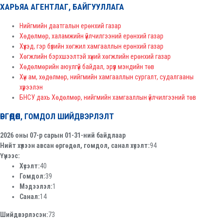
ХАРЬЯА АГЕНТЛАГ, БАЙГУУЛЛАГА
Нийгмийн даатгалын ерөнхий газар
Хөдөлмөр, халамжийн үйлчилгээний ерөнхий газар
Хүүхэд, гэр бүлийн хөгжил хамгааллын ерөнхий газар
Хөгжлийн бэрхшээлтэй хүний хөгжлийн ерөнхий газар
Хөдөлмөрийн аюулгүй байдал, эрүүл мэндийн төв
Хүн ам, хөдөлмөр, нийгмийн хамгааллын сургалт, судалгааны
хүрээлэн
БНСУ дахь Хөдөлмөр, нийгмийн хамгааллын үйлчилгээний төв
ӨРГӨДӨЛ, ГОМДОЛ ШИЙДВЭРЛЭЛТ
2026 оны 07-р сарын 01-31-ний байдлаар
Нийт хүлээн авсан өргөдөл, гомдол, санал хүсэлт:
94
Үүнээс:
Хүсэлт:
40
Гомдол:
39
Мэдээлэл:
1
Санал:
14
Шийдвэрлэсэн:
73