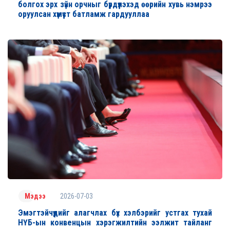
болгох эрх зүйн орчныг бүрдүүлэхэд өөрийн хувь нэмрээ
оруулсан хүмүүст батламж гардууллаа
2026-07-03
Мэдээ
Эмэгтэйчүүдийг алагчлах бүх хэлбэрийг устгах тухай
НҮБ-ын конвенцын хэрэгжилтийн ээлжит тайланг