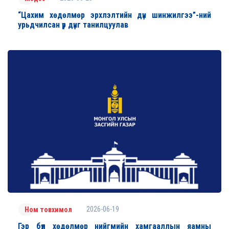
“Цахим хөдөлмөр эрхлэлтийн дүн шинжилгээ”-ний
урьдчилсан үр дүнг танилцуулав
2026-06-19
Ном товхимол
Гэр бүл хөдөлмөр нийгмийн хамгааллын яамны