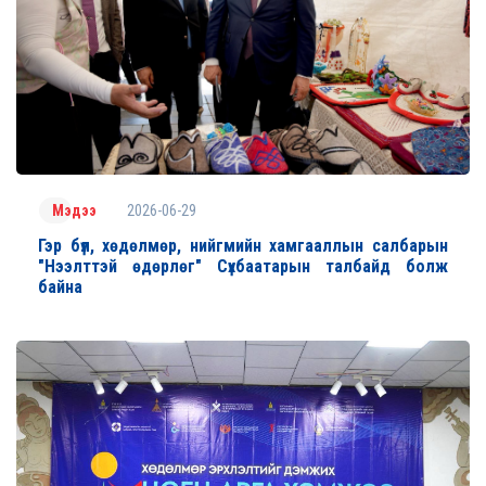
2026-06-29
Мэдээ
Гэр бүл, хөдөлмөр, нийгмийн хамгааллын салбарын
"Нээлттэй өдөрлөг" Сүхбаатарын талбайд болж
байна