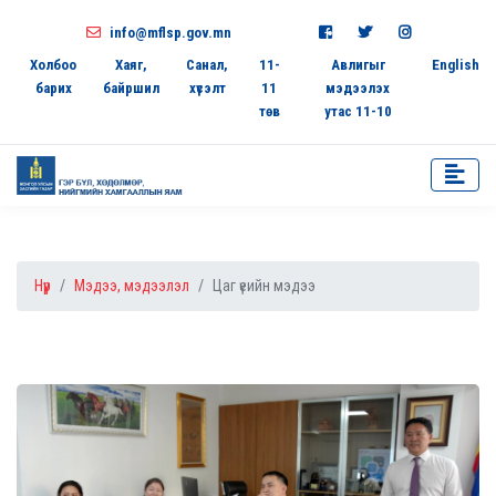
info@mflsp.gov.mn
Холбоо
Хаяг,
Санал,
11-
Авлигыг
English
барих
байршил
хүсэлт
11
мэдээлэх
төв
утас 11-10
Нүүр
Мэдээ, мэдээлэл
Цаг үеийн мэдээ