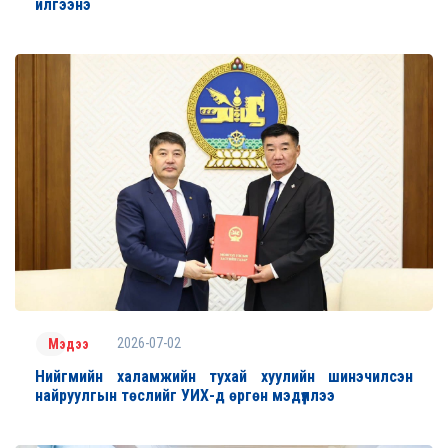
илгээнэ
2026-07-02
Мэдээ
Нийгмийн халамжийн тухай хуулийн шинэчилсэн
найруулгын төслийг УИХ-д өргөн мэдүүллээ