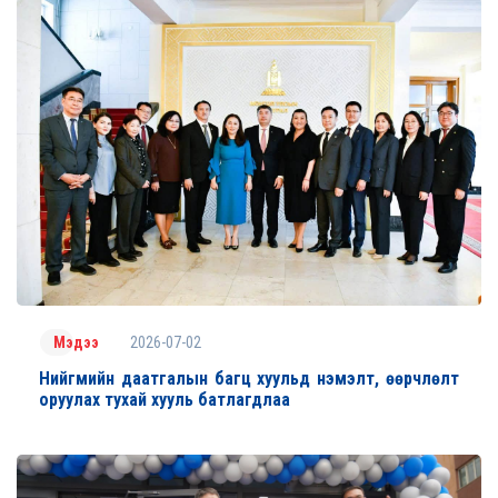
2026-07-02
Мэдээ
Нийгмийн даатгалын багц хуульд нэмэлт, өөрчлөлт
оруулах тухай хууль батлагдлаа