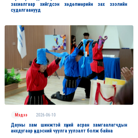
захиалгаар хийгдсэн хөдөлмөрийн зах зээлийн
судалгаанууд
2026-06-10
Мэдээ
Дауны хам шинжтэй хүний асран хамгаалагчдын
анхдугаар үндэсний чуулга уулзалт болж байна