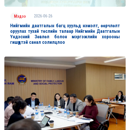
2026-06-26
Мэдээ
Нийгмийн даатгалын багц хуульд нэмэлт, өөрчлөлт
оруулах тухай төслийн талаар Нийгмийн Даатгалын
Үндэсний Зөвлөл болон мэргэжлийн хорооны
гишүүдтэй санал солилцлоо