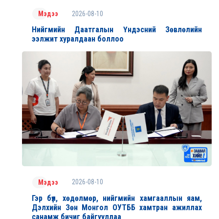
2026-08-10
Мэдээ
Нийгмийн Даатгалын Үндэсний Зөвлөлийн
ээлжит хуралдаан боллоо
2026-08-10
Мэдээ
Гэр бүл, хөдөлмөр, нийгмийн хамгааллын яам,
Дэлхийн Зөн Монгол ОУТББ хамтран ажиллах
санамж бичиг байгууллаа