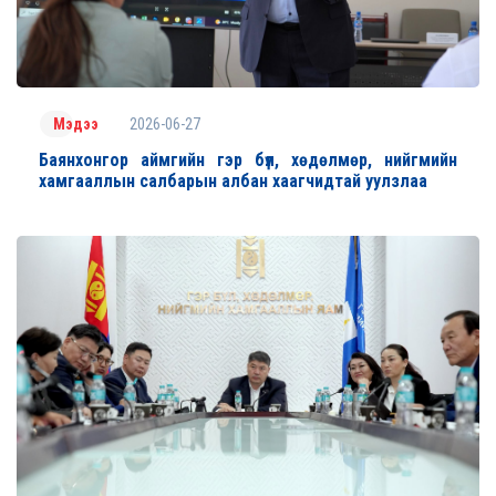
2026-06-27
Мэдээ
Баянхонгор аймгийн гэр бүл, хөдөлмөр, нийгмийн
хамгааллын салбарын албан хаагчидтай уулзлаа