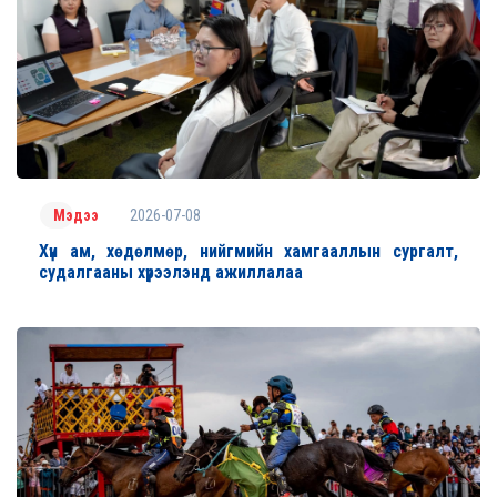
2026-07-08
Мэдээ
Хүн ам, хөдөлмөр, нийгмийн хамгааллын сургалт,
судалгааны хүрээлэнд ажиллалаа