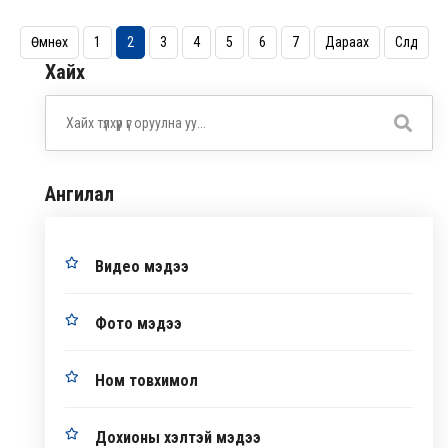
Өмнөх
1
2
3
4
5
6
7
Дараах
Сүүлд
Хайх
Ангилал
Видео мэдээ
Фото мэдээ
Ном товхимол
Дохионы хэлтэй мэдээ