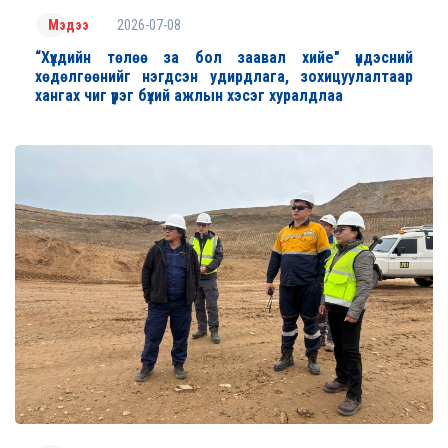
2026-07-08
Мэдээ
“Хүүхдийн төлөө за бол заавал хийе" үндэсний
хөдөлгөөнийг нэгдсэн удирдлага, зохицуулалтаар
хангах чиг үүрэг бүхий ажлын хэсэг хуралдлаа