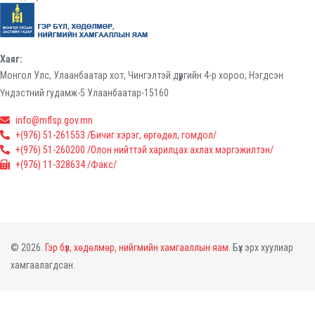
Хаяг:
Монгол Улс, Улаанбаатар хот, Чингэлтэй дүүргийн 4-р хороо, Нэгдсэн
Үндэстний гудамж-5 Улаанбаатар-15160
info@mflsp.gov.mn
+(976) 51-261553 /Бичиг хэрэг, өргөдөл, гомдол/
+(976) 51-260200 /Олон нийттэй харилцах ахлах мэргэжилтэн/
+(976) 11-328634 /Факс/
© 2026.
Гэр бүл, хөдөлмөр, нийгмийн хамгааллын яам.
Бүх эрх хуулиар
хамгаалагдсан.