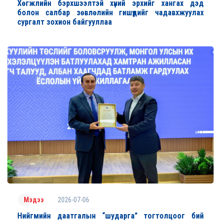
Хөгжлийн бэрхшээлтэй хүний эрхийг хангах дэд
болон салбар зөвлөлийн гишүүдийг чадавхжуулах
сургалт зохион байгууллаа
2026-07-06
Мэдээ
Нийгмийн даатгалын “шударга” тогтолцоог бий