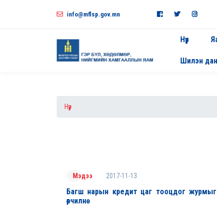
info@mflsp.gov.mn
Нүүр
Я
Шилэн да
Нүүр
2017-11-13
Мэдээ
Багш нарын кредит цаг тооцдог журмыг
өөрчилнө