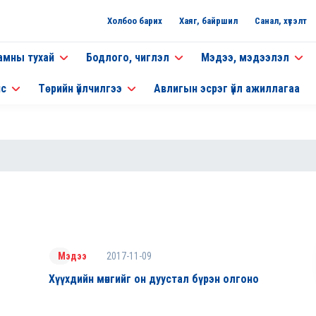
Холбоо барих
Хаяг, байршил
Санал, хүсэлт
амны тухай
Бодлого, чиглэл
Мэдээ, мэдээлэл
нс
Төрийн үйлчилгээ
Авлигын эсрэг үйл ажиллагаа
2017-11-09
Мэдээ
Хүүхдийн мөнгийг он дуустал бүрэн олгоно