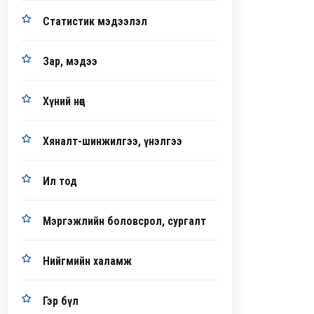
Статистик мэдээлэл
Зар, мэдээ
Хүний нөөц
Хяналт-шинжилгээ, үнэлгээ
Ил тод
Мэргэжлийн боловсрол, сургалт
Нийгмийн халамж
Гэр бүл