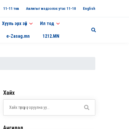
11-11 төв
Авлигыг мэдээлэх утас 11-10
English
Хууль эрх зүй
Ил тод
e-Zasag.mn
1212.MN
Хайх
Ангилал