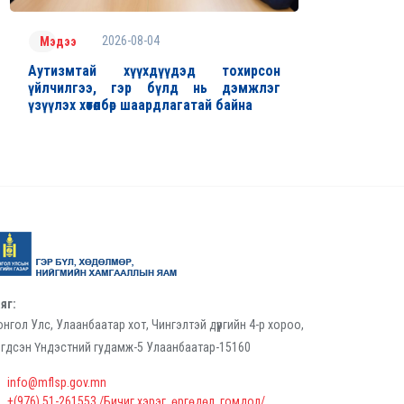
2026-08-04
Мэдээ
Аутизмтай хүүхдүүдэд тохирсон
үйлчилгээ, гэр бүлд нь дэмжлэг
үзүүлэх хөтөлбөр шаардлагатай байна
яг:
нгол Улс, Улаанбаатар хот, Чингэлтэй дүүргийн 4-р хороо,
гдсэн Үндэстний гудамж-5 Улаанбаатар-15160
info@mflsp.gov.mn
+(976) 51-261553 /Бичиг хэрэг, өргөдөл, гомдол/