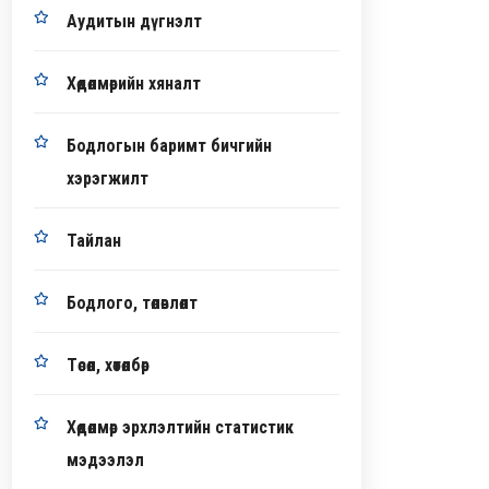
Аудитын дүгнэлт
Хөдөлмөрийн хяналт
Бодлогын баримт бичгийн
хэрэгжилт
Тайлан
Бодлого, төлөвлөлт
Төсөл, хөтөлбөр
Хөдөлмөр эрхлэлтийн статистик
мэдээлэл