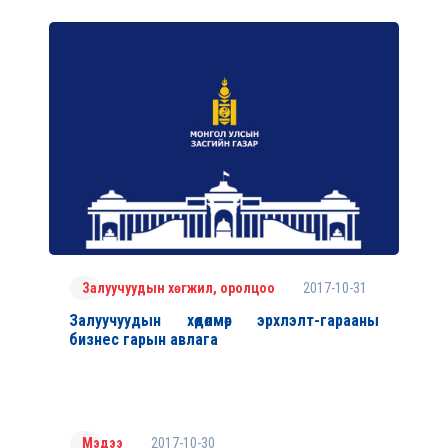
2017-10-31
Залуучуудын хөгжил, оролцоо
Залуучуудын хөдөлмөр эрхлэлт-гарааны
бизнес гарын авлага
2017-10-30
Мэдээ