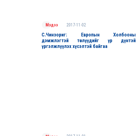
2017-11-02
Мэдээ
С.Чинзориг: Европын Холбооны
дэмжлэгтэй төслүүдийг үр дүнтэй
үргэлжлүүлэх хүсэлтэй байгаа