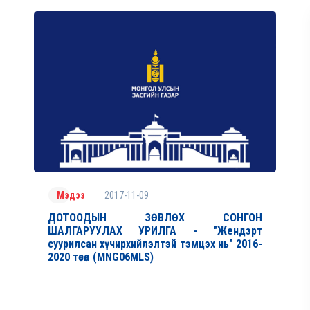
2017-11-09
Мэдээ
ДОТООДЫН ЗӨВЛӨХ СОНГОН
ШАЛГАРУУЛАХ УРИЛГА - "Жендэрт
суурилсан хүчирхийлэлтэй тэмцэх нь" 2016-
2020 төсөл (MNG06MLS)