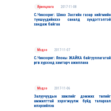
2017-11-08
Ярилцлага
С.Чинзориг: Шинэ Засгийн газар нийгмийн
түншүүдийнхээ саналд хүндэтгэлтэй
хандаж байгаа
2017-11-07
Мэдээ
С.Чинзориг: Японы ЖАЙКА байгууллагатай
өргөн хүрээнд хамтарч ажиллана
2017-11-06
Мэдээ
Залуучуудын хөгжлийг дэмжих төслийг
амжилттай хэрэгжүүлж буйд талархал
илэрхийлэв