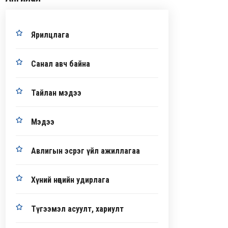
Ярилцлага
Санал авч байна
Тайлан мэдээ
Мэдээ
Авлигын эсрэг үйл ажиллагаа
Хүний нөөцийн удирлага
Түгээмэл асуулт, хариулт