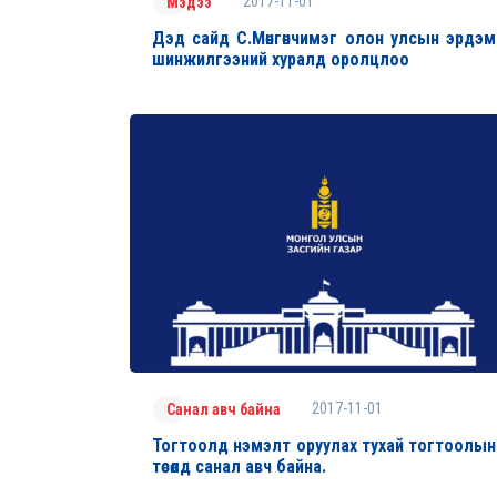
2017-11-01
Мэдээ
Дэд сайд С.Мөнгөнчимэг олон улсын эрдэм
шинжилгээний хуралд оролцлоо
2017-11-01
Санал авч байна
Тогтоолд нэмэлт оруулах тухай тогтоолын
төсөлд санал авч байна.