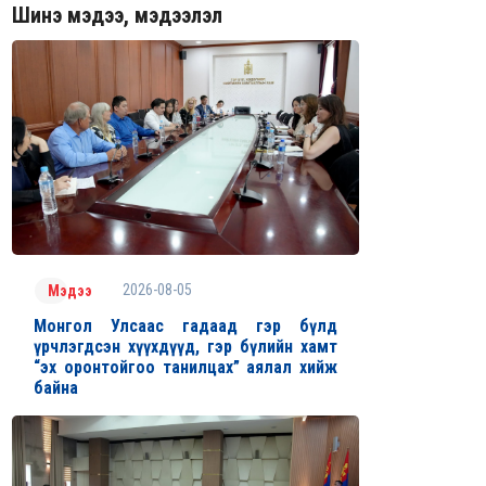
Шинэ мэдээ, мэдээлэл
2026-08-05
Мэдээ
Монгол Улсаас гадаад гэр бүлд
үрчлэгдсэн хүүхдүүд, гэр бүлийн хамт
“эх оронтойгоо танилцах” аялал хийж
байна