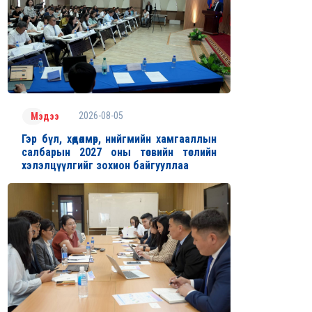
2026-08-05
Мэдээ
Гэр бүл, хөдөлмөр, нийгмийн хамгааллын
салбарын 2027 оны төсвийн төслийн
хэлэлцүүлгийг зохион байгууллаа