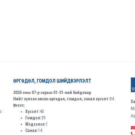
ӨРГӨДӨЛ, ГОМДОЛ ШИЙДВЭРЛЭЛТ
2026 оны 07-р сарын 01-31-ний байдлаар
Нийт хүлээн авсан өргөдөл, гомдол, санал хүсэлт:
94
Ха
Үүнээс:
Мо
р
Хүсэлт:
40
Нэ
Гомдол:
39
Мэдээлэл:
1
Санал:
14