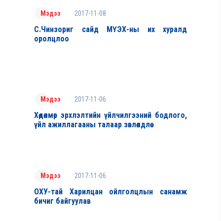
2017-11-08
Мэдээ
С.Чинзориг сайд МҮЭХ-ны их хуралд
оролцлоо
2017-11-06
Мэдээ
Хөдөлмөр эрхлэлтийн үйлчилгээний бодлого,
үйл ажиллагааны талаар зөвлөлдлөө
2017-11-06
Мэдээ
ОХУ-тай Харилцан ойлголцлын санамж
бичиг байгуулав