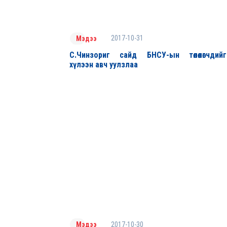
2017-10-31
Мэдээ
С.Чинзориг сайд БНСУ-ын төлөөлөгчдийг
хүлээн авч уулзлаа
2017-10-30
Мэдээ