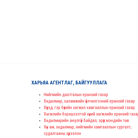
ХАРЬЯА АГЕНТЛАГ, БАЙГУУЛЛАГА
Нийгмийн даатгалын ерөнхий газар
Хөдөлмөр, халамжийн үйлчилгээний ерөнхий газар
Хүүхэд, гэр бүлийн хөгжил хамгааллын ерөнхий газар
Хөгжлийн бэрхшээлтэй хүний хөгжлийн ерөнхий газа
Хөдөлмөрийн аюулгүй байдал, эрүүл мэндийн төв
Хүн ам, хөдөлмөр, нийгмийн хамгааллын сургалт,
судалгааны хүрээлэн