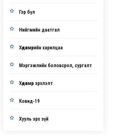
Гэр бүл
Нийгмийн даатгал
Хөдөлмөрийн харилцаа
Мэргэжлийн боловсрол, сургалт
Хөдөлмөр эрхлэлт
Ковид-19
Хууль эрх зүй