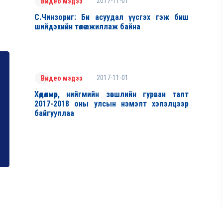
2017-11-01
Видео мэдээ
С.Чинзориг: Би асуудал үүсгэх гэж биш
шийдэхийн төлөө ажиллаж байна
2017-11-01
Видео мэдээ
Хөдөлмөр, нийгмийн зөвшлийн гурван талт
2017-2018 оны улсын нэмэлт хэлэлцээр
байгууллаа