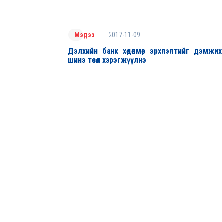
2017-11-09
Мэдээ
Дэлхийн банк хөдөлмөр эрхлэлтийг дэмжих
шинэ төсөл хэрэгжүүлнэ