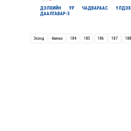
ДЭЛХИЙН УР ЧАДВАРААС ҮЛДЭХ
ДААЛГАВАР-3
Эхэнд
Өмнөх
184
185
186
187
18