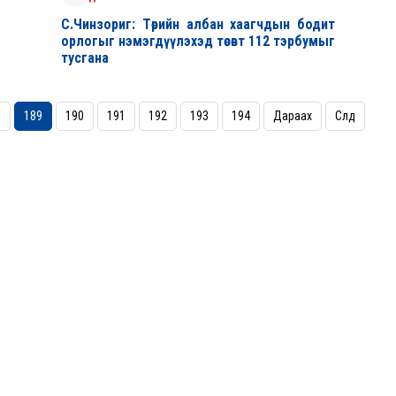
С.Чинзориг: Төрийн албан хаагчдын бодит
орлогыг нэмэгдүүлэхэд төсөвт 112 тэрбумыг
тусгана
8
189
190
191
192
193
194
Дараах
Сүүлд