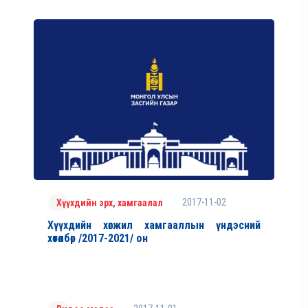
2017-11-02
Хүүхдийн эрх, хамгаалал
Хүүхдийн хөгжил хамгааллын үндэсний
хөтөлбөр /2017-2021/ он