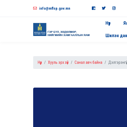
info@mflsp.gov.mn
Нүүр
Я
Шилэн да
Нүүр
Хууль эрх зүй
Санал авч байна
Дэлгэрэнгү