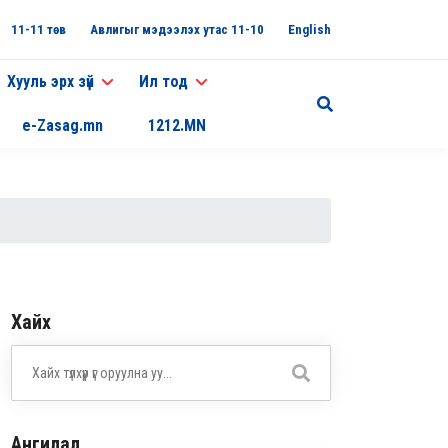
11-11 төв
Авлигыг мэдээлэх утас 11-10
English
Хууль эрх зүй
Ил тод
e-Zasag.mn
1212.MN
Хайх
Ангилал