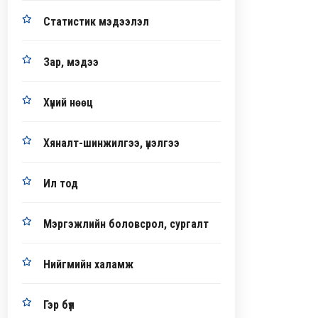
Статистик мэдээлэл
Зар, мэдээ
Хүний нөөц
Хяналт-шинжилгээ, үнэлгээ
Ил тод
Мэргэжлийн боловсрол, сургалт
Нийгмийн халамж
Гэр бүл