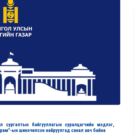
л сургалтын байгууллагын суралцагчийн мэдлэг,
журам”-ын шинэчилсэн найруулгад санал авч байна