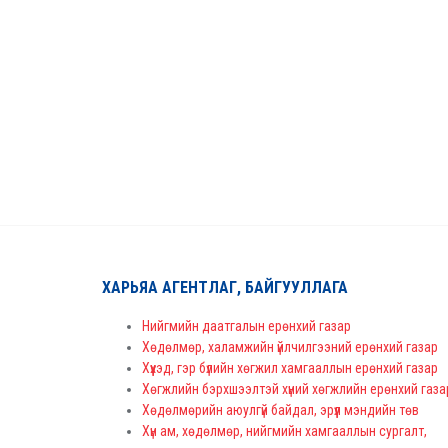
ХАРЬЯА АГЕНТЛАГ, БАЙГУУЛЛАГА
Нийгмийн даатгалын ерөнхий газар
Хөдөлмөр, халамжийн үйлчилгээний ерөнхий газар
Хүүхэд, гэр бүлийн хөгжил хамгааллын ерөнхий газар
Хөгжлийн бэрхшээлтэй хүний хөгжлийн ерөнхий газа
Хөдөлмөрийн аюулгүй байдал, эрүүл мэндийн төв
Хүн ам, хөдөлмөр, нийгмийн хамгааллын сургалт,