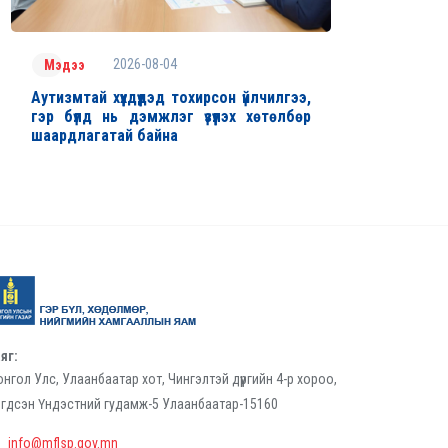
2026-08-04
Мэдээ
Аутизмтай хүүхдүүдэд тохирсон үйлчилгээ,
гэр бүлд нь дэмжлэг үзүүлэх хөтөлбөр
шаардлагатай байна
яг:
нгол Улс, Улаанбаатар хот, Чингэлтэй дүүргийн 4-р хороо,
гдсэн Үндэстний гудамж-5 Улаанбаатар-15160
info@mflsp.gov.mn