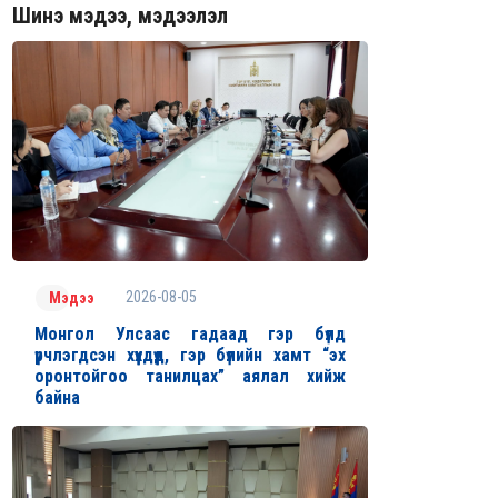
Шинэ мэдээ, мэдээлэл
2026-08-05
Мэдээ
Монгол Улсаас гадаад гэр бүлд
үрчлэгдсэн хүүхдүүд, гэр бүлийн хамт “эх
оронтойгоо танилцах” аялал хийж
байна