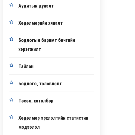
Аудитын дүгнэлт
Хөдөлмөрийн хяналт
Бодлогын баримт бичгийн
хэрэгжилт
Тайлан
Бодлого, төлөвлөлт
Төсөл, хөтөлбөр
Хөдөлмөр эрхлэлтийн статистик
мэдээлэл