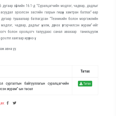
 дугаар зүйлийн 16.1-д “Суралцагчийн мэдлэг, чадвар, дадлыг
суудал эрхэлсэн засгийн газрын гишүүн хамтран батлах”-аар
 дугаар тушаалаар батлагдсан “Техникийн болон мэргэжлийн
эдлэг, чадвар, дадлыг үнэлж, дүгнэх үлгэрчилсэн журам”-ийг
хогч болон оролцогч талуудаас санал авахаар танилцуулж
v.mn хаягаар ирүүлнэ үү.
аж авна уу.
Татах
л сургалтын байгууллагын суралцагчийн
Татах
илсэн журам”-ын төсөл
ах: