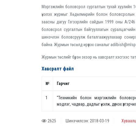
Мэргэжлийн боловсрол сургалтын тухай хуулийн 16
үнэлэх журмыг Хөдөлмөрийн болон боловсролын а
заасны дагуу Гэгээрлийн сайдын 1999 оны А/246
боловсрол сургалтын байгууллагын суралцагчийн м
шинэчлэн боловсруулж баталгаажуулахаар сонир
байна. Журмын төсөлд ирүүлэх саналыг adilbish@mlsp.go
Журмын төслийг бүрэн эхээр нь хавсралт хэсгээс тат
Хавсралт файл
№
Гарчиг
1
“Техникийн болон мэргэжлийн боловсро
мэдлэг, чадвар, дадлыг үнэлж, дүгнэх үлгэрч
2625
Шинэчилсэн: 2018-03-19
Хуваалц