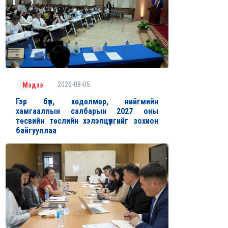
2026-08-05
Мэдээ
Гэр бүл, хөдөлмөр, нийгмийн
хамгааллын салбарын 2027 оны
төсвийн төслийн хэлэлцүүлгийг зохион
байгууллаа