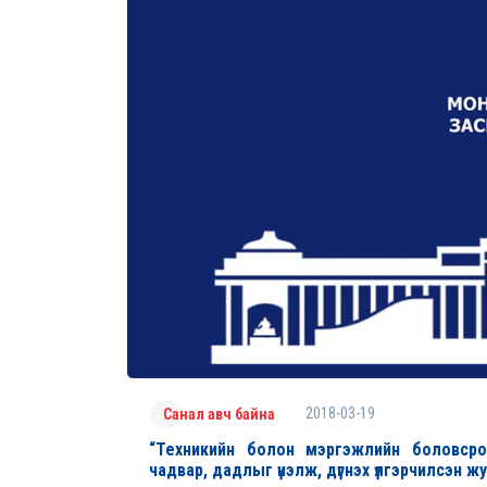
2018-03-19
Санал авч байна
“Техникийн болон мэргэжлийн боловсро
чадвар, дадлыг үнэлж, дүгнэх үлгэрчилсэн 