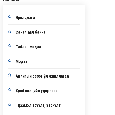
Ярилцлага
Санал авч байна
Тайлан мэдээ
Мэдээ
Авлигын эсрэг үйл ажиллагаа
Хүний нөөцийн удирлага
Түгээмэл асуулт, хариулт