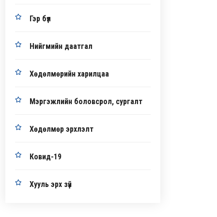
Гэр бүл
Нийгмийн даатгал
Хөдөлмөрийн харилцаа
Мэргэжлийн боловсрол, сургалт
Хөдөлмөр эрхлэлт
Ковид-19
Хууль эрх зүй