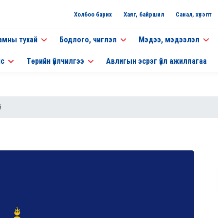
Холбоо барих
Хаяг, байршил
Санал, хүсэлт
амны тухай
Бодлого, чиглэл
Мэдээ, мэдээлэл
нс
Төрийн үйлчилгээ
Авлигын эсрэг үйл ажиллагаа
й