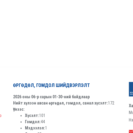
ӨРГӨДӨЛ, ГОМДОЛ ШИЙДВЭРЛЭЛТ
2026 оны 06-р сарын 01-30-ний байдлаар
Нийт хүлээн авсан өргөдөл, гомдол, санал хүсэлт:
172
Ха
Үүнээс:
Мо
р
Хүсэлт:
101
Нэ
Гомдол:
44
Мэдээлэл:
1