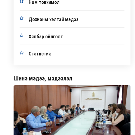
Ном товхимол
Дохионы хэлтэй мэдээ
Хялбар ойлголт
Статистик
Шинэ мэдээ, мэдээлэл