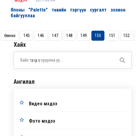
Мэдээ
Японы "Palette" төвийн тэргүүн сургалт зохион
байгууллаа
Өмнөх
145
146
147
148
149
150
151
152
Хайх
Ангилал
Видео мэдээ
Фото мэдээ