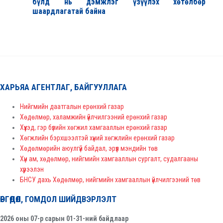
бүлд нь дэмжлэг үзүүлэх хөтөлбөр
шаардлагатай байна
ХАРЬЯА АГЕНТЛАГ, БАЙГУУЛЛАГА
Нийгмийн даатгалын ерөнхий газар
Хөдөлмөр, халамжийн үйлчилгээний ерөнхий газар
Хүүхэд, гэр бүлийн хөгжил хамгааллын ерөнхий газар
Хөгжлийн бэрхшээлтэй хүний хөгжлийн ерөнхий газар
Хөдөлмөрийн аюулгүй байдал, эрүүл мэндийн төв
Хүн ам, хөдөлмөр, нийгмийн хамгааллын сургалт, судалгааны
хүрээлэн
БНСУ дахь Хөдөлмөр, нийгмийн хамгааллын үйлчилгээний төв
ӨРГӨДӨЛ, ГОМДОЛ ШИЙДВЭРЛЭЛТ
2026 оны 07-р сарын 01-31-ний байдлаар