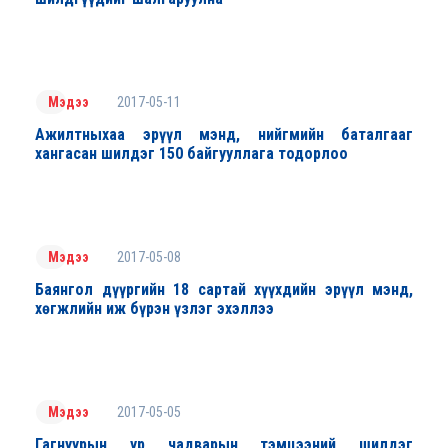
2017-05-11
Мэдээ
Ажилтныхаа эрүүл мэнд, нийгмийн баталгааг
хангасан шилдэг 150 байгууллага тодорлоо
2017-05-08
Мэдээ
Баянгол дүүргийн 18 сартай хүүхдийн эрүүл мэнд,
хөгжлийн иж бүрэн үзлэг эхэллээ
2017-05-05
Мэдээ
Гагнуурын ур чадварын тэмцээний шилдэг