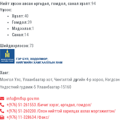
Нийт хүлээн авсан өргөдөл, гомдол, санал хүсэлт:
94
Үүнээс:
Хүсэлт:
40
Гомдол:
39
Мэдээлэл:
1
Санал:
14
Шийдвэрлэсэн:
73
Хаяг:
Монгол Улс, Улаанбаатар хот, Чингэлтэй дүүргийн 4-р хороо, Нэгдсэн
Үндэстний гудамж-5 Улаанбаатар-15160
info@mflsp.gov.mn
+(976) 51-261553 /Бичиг хэрэг, өргөдөл, гомдол/
+(976) 51-260200 /Олон нийттэй харилцах ахлах мэргэжилтэн/
+(976) 11-328634 /Факс/