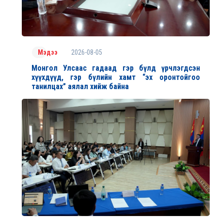
2026-08-05
Мэдээ
Монгол Улсаас гадаад гэр бүлд үрчлэгдсэн
хүүхдүүд, гэр бүлийн хамт “эх оронтойгоо
танилцах” аялал хийж байна