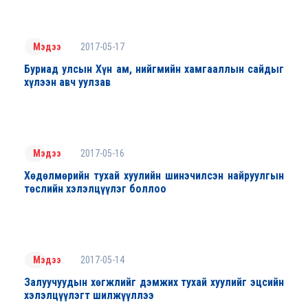
2017-05-17
Мэдээ
Буриад улсын Хүн ам, нийгмийн хамгааллын сайдыг
хүлээн авч уулзав
2017-05-16
Мэдээ
Хөдөлмөрийн тухай хуулийн шинэчилсэн найруулгын
төслийн хэлэлцүүлэг боллоо
2017-05-14
Мэдээ
Залуучуудын хөгжлийг дэмжих тухай хуулийг эцсийн
хэлэлцүүлэгт шилжүүллээ