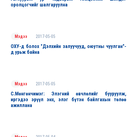
оролцогчийг шалгаруулна
2017-05-05
Мэдээ
ОХУ-д болох "Дэлхийн залуучууд, оюутны чуулган"-
д урьж байна
2017-05-05
Мэдээ
С.Мөнгөнчимэг: Элэгний өвчлөлийг бууруулж,
иргэдээ эрүүл энх, элэг бүтэн байлгахын төлөө
ажиллана
2017-05-04