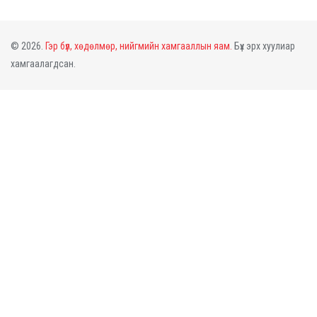
© 2026.
Гэр бүл, хөдөлмөр, нийгмийн хамгааллын яам.
Бүх эрх хуулиар
хамгаалагдсан.