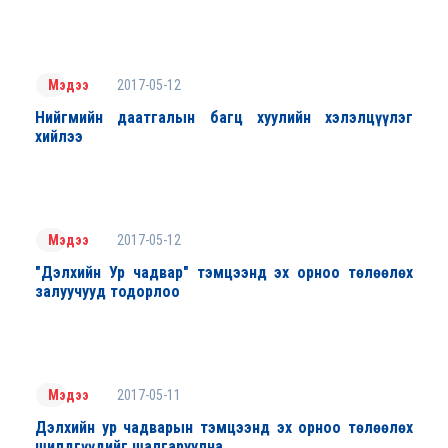
2017-05-12
Мэдээ
Нийгмийн даатгалын багц хуулийн хэлэлцүүлэг
хийлээ
2017-05-12
Мэдээ
"Дэлхийн Ур чадвар" тэмцээнд эх орноо төлөөлөх
залуучууд тодорлоо
2017-05-11
Мэдээ
Дэлхийн ур чадварын тэмцээнд эх орноо төлөөлөх
шилдгүүдийг шалгаруулна