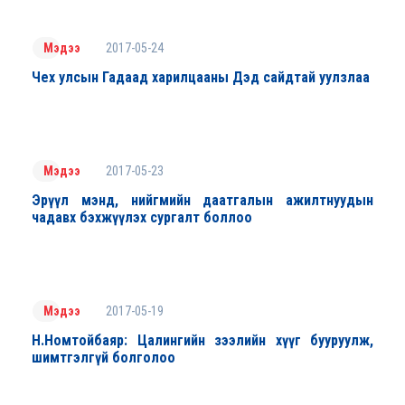
2017-05-24
Мэдээ
Чех улсын Гадаад харилцааны Дэд сайдтай уулзлаа
2017-05-23
Мэдээ
Эрүүл мэнд, нийгмийн даатгалын ажилтнуудын
чадавх бэхжүүлэх сургалт боллоо
2017-05-19
Мэдээ
Н.Номтойбаяр: Цалингийн зээлийн хүүг бууруулж,
шимтгэлгүй болголоо