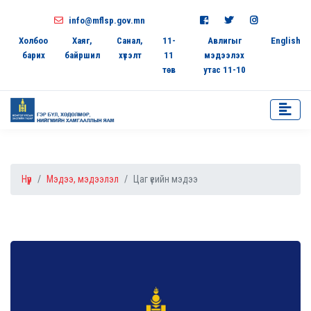
info@mflsp.gov.mn
Холбоо
Хаяг,
Санал,
11-
Авлигыг
English
барих
байршил
хүсэлт
11
мэдээлэх
төв
утас 11-10
Нүүр
Мэдээ, мэдээлэл
Цаг үеийн мэдээ