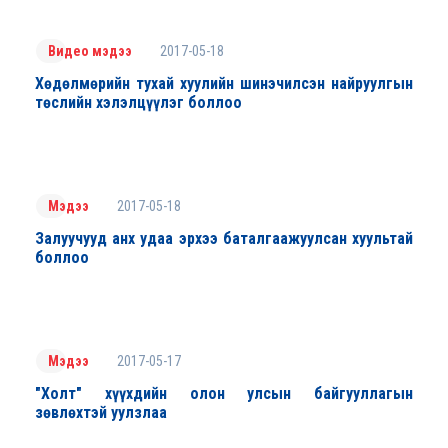
2017-05-18
Видео мэдээ
Хөдөлмөрийн тухай хуулийн шинэчилсэн найруулгын
төслийн хэлэлцүүлэг боллоо
2017-05-18
Мэдээ
Залуучууд анх удаа эрхээ баталгаажуулсан хуультай
боллоо
2017-05-17
Мэдээ
"Холт" хүүхдийн олон улсын байгууллагын
зөвлөхтэй уулзлаа