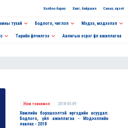
Холбоо барих
Хаяг, байршил
Санал, хүсэлт
амны тухай
Бодлого, чиглэл
Мэдээ, мэдээлэл
нс
Төрийн үйлчилгээ
Авлигын эсрэг үйл ажиллагаа
2018-05-09
Ном товхимол
Хөгжлийн бэрхшээлтэй иргэдийн асуудал:
Бодлого, үйл ажиллагаа - Мэдээллийн
лавлах - 2018