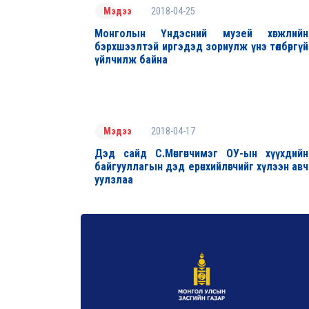
2018-04-25
Мэдээ
Монголын Үндэсний музей хөгжлийн
бэрхшээлтэй иргэдэд зориулж үнэ төлбөргүй
үйлчилж байна
2018-04-17
Мэдээ
Дэд сайд С.Мөнгөнчимэг ОУ-ын хүүхдийн
байгууллагын дэд ерөнхийлөгчийг хүлээн авч
уулзлаа