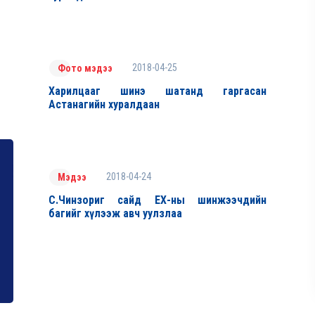
2018-04-25
Фото мэдээ
Харилцааг шинэ шатанд гаргасан
Астанагийн хуралдаан
2018-04-24
Мэдээ
С.Чинзориг сайд ЕХ-ны шинжээчдийн
багийг хүлээж авч уулзлаа