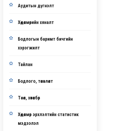
Аудитын дүгнэлт
Хөдөлмөрийн хяналт
Бодлогын баримт бичгийн
хэрэгжилт
Тайлан
Бодлого, төлөвлөлт
Төсөл, хөтөлбөр
Хөдөлмөр эрхлэлтийн статистик
мэдээлэл