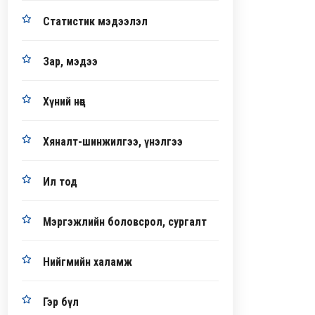
Статистик мэдээлэл
Зар, мэдээ
Хүний нөөц
Хяналт-шинжилгээ, үнэлгээ
Ил тод
Мэргэжлийн боловсрол, сургалт
Нийгмийн халамж
Гэр бүл