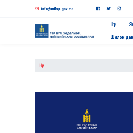
info@mflsp.gov.mn
Нүүр
Я
Шилэн да
Нүүр