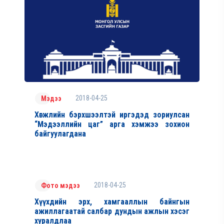
2018-04-25
Мэдээ
Хөгжлийн бэрхшээлтэй иргэдэд зориулсан
“Мэдээллийн цаг” арга хэмжээ зохион
байгуулагдана
2018-04-25
Фото мэдээ
Хүүхдийн эрх, хамгааллын байнгын
ажиллагаатай салбар дундын ажлын хэсэг
хуралдлаа