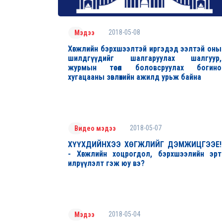
2018-05-08
Мэдээ
Хөгжлийн бэрхшээлтэй иргэдэд ээлтэй оны
шилдгүүдийг шалгаруулах шалгуур,
журмын төсөл боловсруулах богино
хугацааны зөвлөхийн ажилд урьж байна
2018-05-07
Видео мэдээ
ХҮҮХДИЙНХЭЭ ХӨГЖЛИЙГ ДЭМЖИЦГЭЭЕ!
- Хөгжлийн хоцрогдол, бэрхшээлийн эрт
илрүүлэлт гэж юу вэ?
2018-05-04
Мэдээ