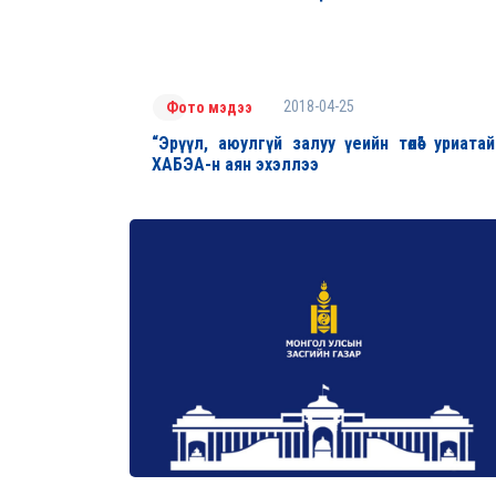
2018-04-25
Фото мэдээ
“Эрүүл, аюулгүй залуу үеийн төлөө” уриатай
ХАБЭА-н аян эхэллээ