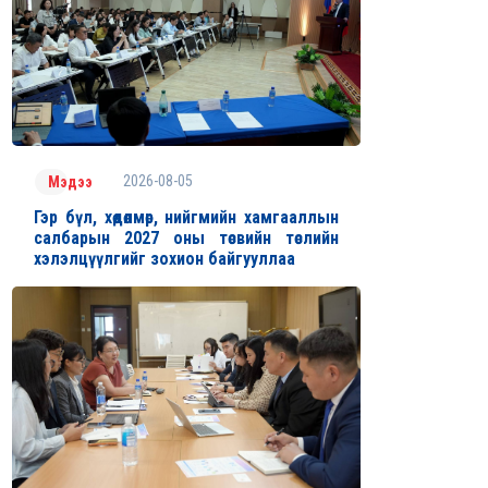
2026-08-05
Мэдээ
Гэр бүл, хөдөлмөр, нийгмийн хамгааллын
салбарын 2027 оны төсвийн төслийн
хэлэлцүүлгийг зохион байгууллаа