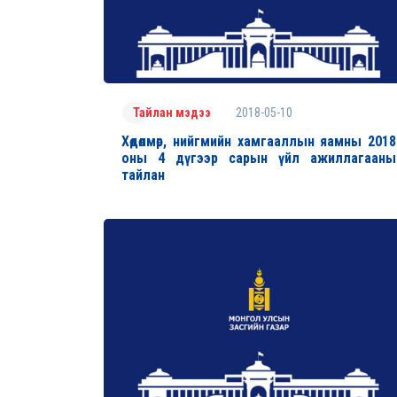
2018-05-10
Тайлан мэдээ
Хөдөлмөр, нийгмийн хамгааллын яамны 2018
оны 4 дүгээр сарын үйл ажиллагааны
тайлан