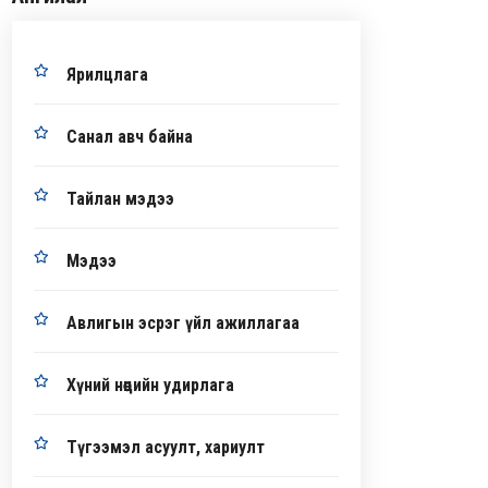
Ярилцлага
Санал авч байна
Тайлан мэдээ
Мэдээ
Авлигын эсрэг үйл ажиллагаа
Хүний нөөцийн удирлага
Түгээмэл асуулт, хариулт