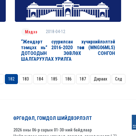
2018-04-12
Мэдээ
“Жендэрт суурилсан хүчирхийлэлтэй
тэмцэх нь” 2016-2020 төсөл (MNG06MLS)
ДОТООДЫН ЗӨВЛӨХ СОНГОН
ШАЛГАРУУЛАХ УРИЛГА
1
182
183
184
185
186
187
Дараах
Сүүлд
ӨРГӨДӨЛ, ГОМДОЛ ШИЙДВЭРЛЭЛТ
2026 оны 06-р сарын 01-30-ний байдлаар