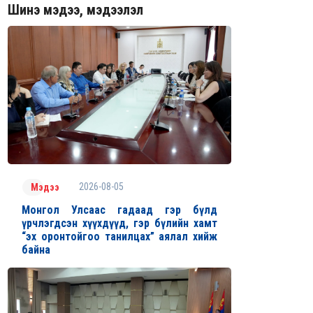
Шинэ мэдээ, мэдээлэл
2026-08-05
Мэдээ
Монгол Улсаас гадаад гэр бүлд
үрчлэгдсэн хүүхдүүд, гэр бүлийн хамт
“эх оронтойгоо танилцах” аялал хийж
байна