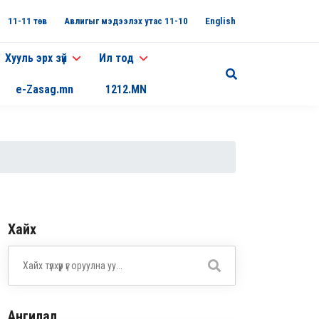
11-11 төв
Авлигыг мэдээлэх утас 11-10
English
Хууль эрх зүй
Ил тод
e-Zasag.mn
1212.MN
Хайх
Ангилал