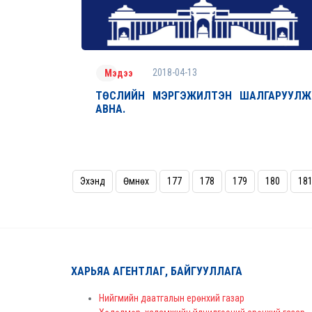
2018-04-13
Мэдээ
ТӨСЛИЙН МЭРГЭЖИЛТЭН ШАЛГАРУУЛЖ
АВНА.
Эхэнд
Өмнөх
177
178
179
180
18
ХАРЬЯА АГЕНТЛАГ, БАЙГУУЛЛАГА
Нийгмийн даатгалын ерөнхий газар