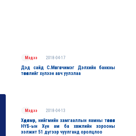
2018-04-17
Мэдээ
Дэд сайд С.Мөнгөнчимэг Дэлхийн банкны
төлөөллийг хүлээн авч уулзлаа
2018-04-13
Мэдээ
Хөдөлмөр, нийгмийн хамгааллын яамны төлөөлөл
НҮБ-ын Хүн ам ба хөгжлийн хорооны
ээлжит 51 дүгээр чуулганд оролцлоо