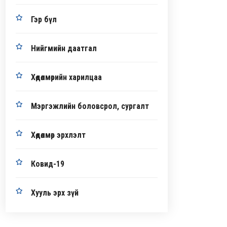
Гэр бүл
Нийгмийн даатгал
Хөдөлмөрийн харилцаа
Мэргэжлийн боловсрол, сургалт
Хөдөлмөр эрхлэлт
Ковид-19
Хууль эрх зүй