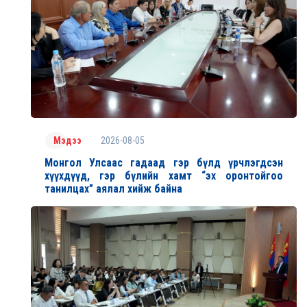
2026-08-05
Мэдээ
Монгол Улсаас гадаад гэр бүлд үрчлэгдсэн
хүүхдүүд, гэр бүлийн хамт “эх оронтойгоо
танилцах” аялал хийж байна