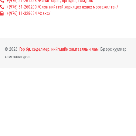
+(976) 51-261553 /Бичиг хэрэг, өргөдөл, гомдол/
+(976) 51-260200 /Олон нийттэй харилцах ахлах мэргэжилтэн/
+(976) 11-328634 /Факс/
© 2026.
Гэр бүл, хөдөлмөр, нийгмийн хамгааллын яам.
Бүх эрх хуулиар
хамгаалагдсан.