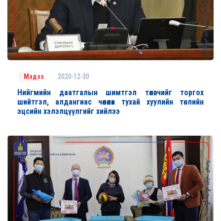
2020-12-30
Мэдээ
Нийгмийн даатгалын шимтгэл төлөгчийг торгох
шийтгэл, алдангиас чөлөөлөх тухай хуулийн төслийн
эцсийн хэлэлцүүлгийг хийлээ