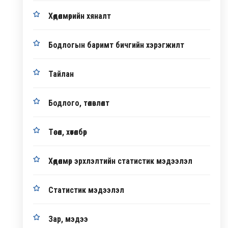
Хөдөлмөрийн хяналт
Бодлогын баримт бичгийн хэрэгжилт
Тайлан
Бодлого, төлөвлөлт
Төсөл, хөтөлбөр
Хөдөлмөр эрхлэлтийн статистик мэдээлэл
Статистик мэдээлэл
Зар, мэдээ