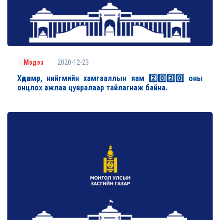
2020-12-23
Мэдээ
Хөдөлмөр, нийгмийн хамгааллын яам 2️⃣0️⃣2️⃣0️⃣ оны
онцлох ажлаа цувралаар тайлагнаж байна.