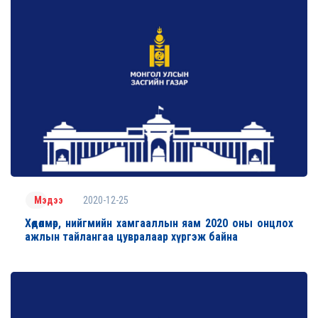
2020-12-25
Мэдээ
Хөдөлмөр, нийгмийн хамгааллын яам 2020 оны онцлох
ажлын тайлангаа цувралаар хүргэж байна