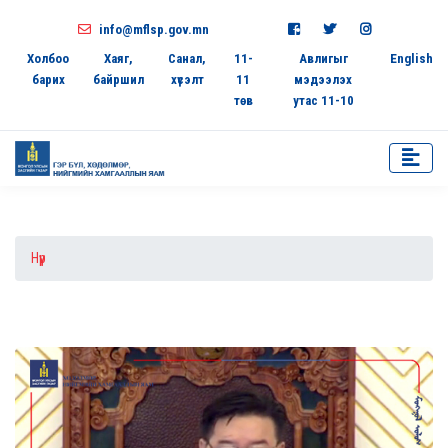
info@mflsp.gov.mn
Холбоо
Хаяг,
Санал,
11-
Авлигыг
English
барих
байршил
хүсэлт
11
мэдээлэх
төв
утас 11-10
Нүүр