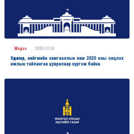
2020-12-24
Мэдээ
Хөдөлмөр, нийгмийн хамгааллын яам 2020 оны онцлох
ажлын тайлангаа цувралаар хүргэж байна