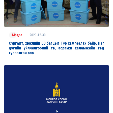
2020-12-30
Мэдээ
Сургалт, хөгжлийн 60 багцыг Түр хамгаалах байр, Нэг
цэгийн үйлчилгээний төв, асрамж халамжийн төвд
хүлээлгэн өглөө