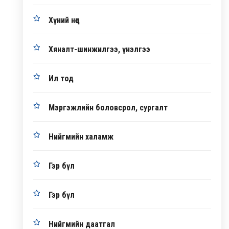
Хүний нөөц
Хяналт-шинжилгээ, үнэлгээ
Ил тод
Мэргэжлийн боловсрол, сургалт
Нийгмийн халамж
Гэр бүл
Гэр бүл
Нийгмийн даатгал