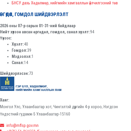
БНСУ дахь Хөдөлмөр, нийгмийн хамгааллын үйлчилгээний төв
ӨРГӨДӨЛ, ГОМДОЛ ШИЙДВЭРЛЭЛТ
2026 оны 07-р сарын 01-31-ний байдлаар
Нийт хүлээн авсан өргөдөл, гомдол, санал хүсэлт:
94
Үүнээс:
Хүсэлт:
40
Гомдол:
39
Мэдээлэл:
1
Санал:
14
Шийдвэрлэсэн:
73
Хаяг:
Монгол Улс, Улаанбаатар хот, Чингэлтэй дүүргийн 4-р хороо, Нэгдсэн
Үндэстний гудамж-5 Улаанбаатар-15160
info@mflsp.gov.mn