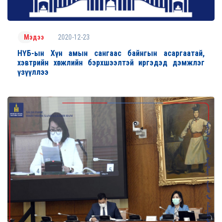
2020-12-23
Мэдээ
НҮБ-ын Хүн амын сангаас байнгын асаргаатай,
хэвтрийн хөгжлийн бэрхшээлтэй иргэдэд дэмжлэг
үзүүллээ