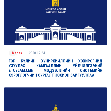
2020-12-24
Мэдээ
ГЭР БҮЛИЙН ХҮЧИРХИЙЛЛИЙН ХОХИРОГЧИД
ҮЗҮҮЛЭХ ХАМГААЛЛЫН ҮЙЛЧИЛГЭЭНИЙ
ETUSLAMJ.MN МЭДЭЭЛЛИЙН СИСТЕМИЙН
ХЭРЭГЛЭГЧИЙН СУРГАЛТ ЗОХИОН БАЙГУУЛЛАА