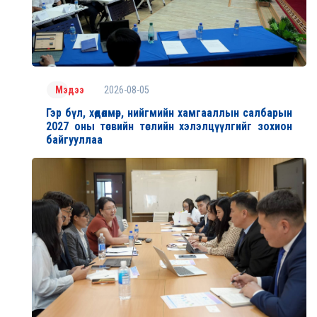
2026-08-05
Мэдээ
Гэр бүл, хөдөлмөр, нийгмийн хамгааллын салбарын
2027 оны төсвийн төслийн хэлэлцүүлгийг зохион
байгууллаа