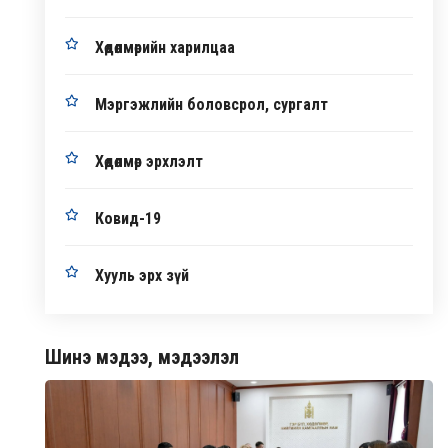
Хөдөлмөрийн харилцаа
Мэргэжлийн боловсрол, сургалт
Хөдөлмөр эрхлэлт
Ковид-19
Хууль эрх зүй
Шинэ мэдээ, мэдээлэл