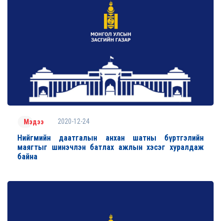
2020-12-24
Мэдээ
Нийгмийн даатгалын анхан шатны бүртгэлийн
маягтыг шинэчлэн батлах ажлын хэсэг хуралдаж
байна