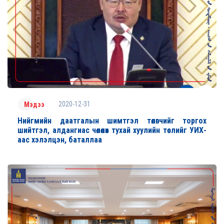
2020-12-31
Мэдээ
Нийгмийн даатгалын шимтгэл төлөгчийг торгох
шийтгэл, алдангиас чөлөөлөх тухай хуулийн төслийг УИХ-
аас хэлэлцэн, баталлаа