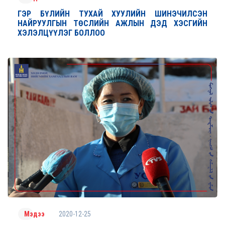
ГЭР БҮЛИЙН ТУХАЙ ХУУЛИЙН ШИНЭЧИЛСЭН
НАЙРУУЛГЫН ТӨСЛИЙН АЖЛЫН ДЭД ХЭСГИЙН
ХЭЛЭЛЦҮҮЛЭГ БОЛЛОО
2020-12-25
Мэдээ