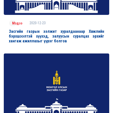
2020-12-23
Мэдээ
Засгийн газрын ээлжит хуралдаанаар Хөгжлийн
бэрхшээлтэй хүүхэд, залуусын суралцах эрхийг
хангаж ажиллахыг үүрэг болгов