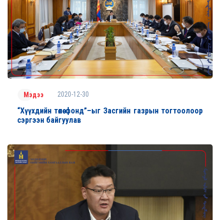
2020-12-30
Мэдээ
“Хүүхдийн төлөө фонд”–ыг Засгийн газрын тогтоолоор
сэргээн байгуулав