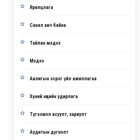
Ярилцлага
Санал авч байна
Тайлан мэдээ
Мэдээ
Авлигын эсрэг үйл ажиллагаа
Хүний нөөцийн удирлага
Түгээмэл асуулт, хариулт
Аудитын дүгнэлт