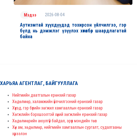
2026-08-04
Мэдээ
Аутизмтай хүүхдүүдэд тохирсон үйлчилгээ, гэр
бүлд нь дэмжлэг үзүүлэх хөтөлбөр шаардлагатай
байна
ХАРЬЯА АГЕНТЛАГ, БАЙГУУЛЛАГА
Нийгмийн даатгалын ерөнхий газар
Хөдөлмөр, халамжийн үйлчилгээний ерөнхий газар
Хүүхэд, гэр бүлийн хөгжил хамгааллын ерөнхий газар
Хөгжлийн бэрхшээлтэй хүний хөгжлийн ерөнхий газар
Хөдөлмөрийн аюулгүй байдал, эрүүл мэндийн төв
Хүн ам, хөдөлмөр, нийгмийн хамгааллын сургалт, судалгааны
хүрээлэн