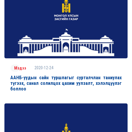
2020-12-24
Мэдээ
ААНБ-уудын сайн туршлагыг сурталчлан таниулах
түгээх, санал солилцох цахим уулзалт, хэлэлцүүлэг
боллоо