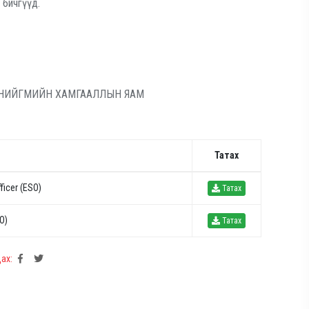
 бичгүүд.
НИЙГМИЙН ХАМГААЛЛЫН ЯАМ
Татах
ficer (ESO)
Татах
O)
Татах
ах: