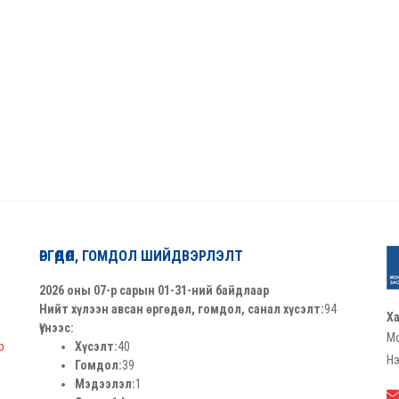
ӨРГӨДӨЛ, ГОМДОЛ ШИЙДВЭРЛЭЛТ
2026 оны 07-р сарын 01-31-ний байдлаар
Нийт хүлээн авсан өргөдөл, гомдол, санал хүсэлт:
94
Ха
Үүнээс:
Мо
р
Хүсэлт:
40
Нэ
Гомдол:
39
Мэдээлэл:
1