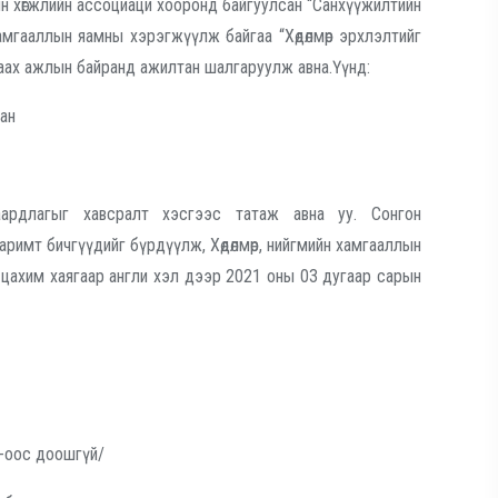
н хөгжлийн ассоциаци хооронд байгуулсан “Санхүүжилтийн
йн хамгааллын яамны хэрэгжүүлж байгаа “Хөдөлмөр эрхлэлтийг
араах ажлын байранд ажилтан шалгаруулж авна.
Үүнд:
тан
ардлагыг хавсралт хэсгээс татаж авна уу. Сонгон
римт бичгүүдийг бүрдүүлж, Хөдөлмөр, нийгмийн хамгааллын
n цахим хаягаар англи хэл дээр 2021 оны 03 дугаар сарын
2-оос доошгүй/