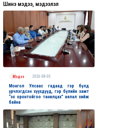
Шинэ мэдээ, мэдээлэл
2026-08-05
Мэдээ
Монгол Улсаас гадаад гэр бүлд
үрчлэгдсэн хүүхдүүд, гэр бүлийн хамт
“эх оронтойгоо танилцах” аялал хийж
байна