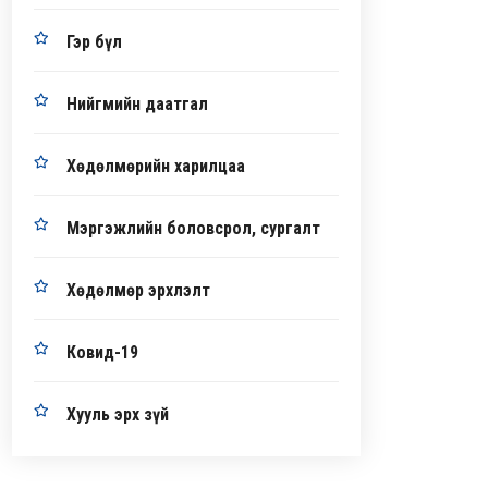
Гэр бүл
Нийгмийн даатгал
Хөдөлмөрийн харилцаа
Мэргэжлийн боловсрол, сургалт
Хөдөлмөр эрхлэлт
Ковид-19
Хууль эрх зүй