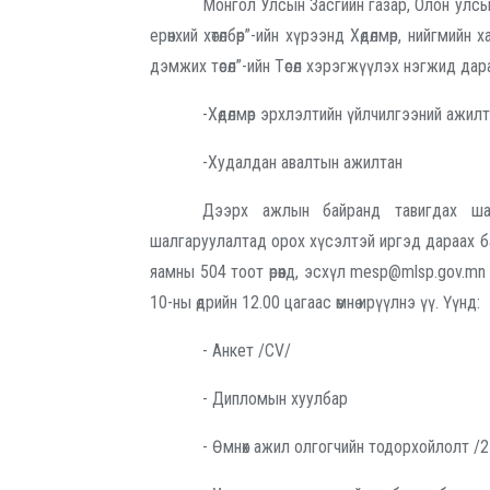
Монгол Улсын Засгийн газар, Олон улсы
ерөнхий хөтөлбөр”-ийн хүрээнд Хөдөлмөр, нийгми
дэмжих төсөл”-ийн Төсөл хэрэгжүүлэх нэгжид д
-Хөдөлмөр эрхлэлтийн үйлчилгээний ажил
-Худалдан авалтын ажилтан
Дээрх ажлын байранд тавигдах ша
шалгаруулалтад орох хүсэлтэй иргэд дараах ба
яамны 504 тоот өрөөнд, эсхүл mesp@mlsp.gov.m
10-ны өдрийн 12.00 цагаас өмнө ирүүлнэ үү. Үүнд:
- Анкет /CV/
- Дипломын хуулбар
- Өмнөх ажил олгогчийн тодорхойлолт /