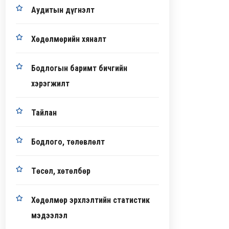
Аудитын дүгнэлт
Хөдөлмөрийн хяналт
Бодлогын баримт бичгийн
хэрэгжилт
Тайлан
Бодлого, төлөвлөлт
Төсөл, хөтөлбөр
Хөдөлмөр эрхлэлтийн статистик
мэдээлэл