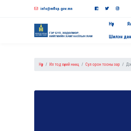
info@mflsp.gov.mn
Нүүр
Я
Шилэн да
Нүүр
Ил тод хүний нөөц
Сул орон тооны зар
Дэ