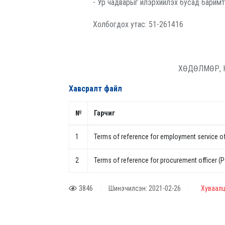
- Ур чадварыг илэрхийлэх бусад баримт
Холбогдох утас: 51-261416
ХӨДӨЛМӨР, 
Хавсралт файл
№
Гарчиг
1
Terms of reference for employment service of
2
Terms of reference for procurement officer (P
3846
Шинэчилсэн: 2021-02-26
Хуваалц