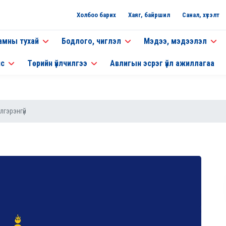
Холбоо барих
Хаяг, байршил
Санал, хүсэлт
амны тухай
Бодлого, чиглэл
Мэдээ, мэдээлэл
нс
Төрийн үйлчилгээ
Авлигын эсрэг үйл ажиллагаа
лгэрэнгүй