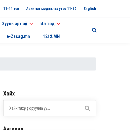
11-11 төв
Авлигыг мэдээлэх утас 11-10
English
Хууль эрх зүй
Ил тод
e-Zasag.mn
1212.MN
Хайх
Ангилал