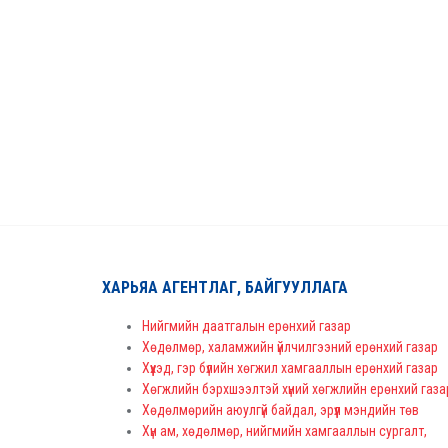
ХАРЬЯА АГЕНТЛАГ, БАЙГУУЛЛАГА
Нийгмийн даатгалын ерөнхий газар
Хөдөлмөр, халамжийн үйлчилгээний ерөнхий газар
Хүүхэд, гэр бүлийн хөгжил хамгааллын ерөнхий газар
Хөгжлийн бэрхшээлтэй хүний хөгжлийн ерөнхий газа
Хөдөлмөрийн аюулгүй байдал, эрүүл мэндийн төв
Хүн ам, хөдөлмөр, нийгмийн хамгааллын сургалт,