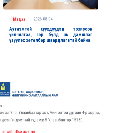
2026-08-04
Мэдээ
Аутизмтай хүүхдүүдэд тохирсон
үйлчилгээ, гэр бүлд нь дэмжлэг
үзүүлэх хөтөлбөр шаардлагатай байна
яг:
нгол Улс, Улаанбаатар хот, Чингэлтэй дүүргийн 4-р хороо,
гдсэн Үндэстний гудамж-5 Улаанбаатар-15160
info@mflsp.gov.mn