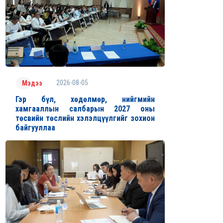
2026-08-05
Мэдээ
Гэр бүл, хөдөлмөр, нийгмийн
хамгааллын салбарын 2027 оны
төсвийн төслийн хэлэлцүүлгийг зохион
байгууллаа