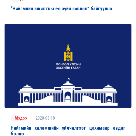
“Нийгмийн ажилтны ёс зүйн зөвлөл” байгуулна
2020-08-18
Мэдээ
Нийгмийн халамжийн үйлчилгээг цахимаар авдаг
болно