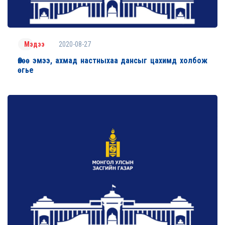
2020-08-27
Мэдээ
Өвөө эмээ, ахмад настныхаа дансыг цахимд холбож
өгье