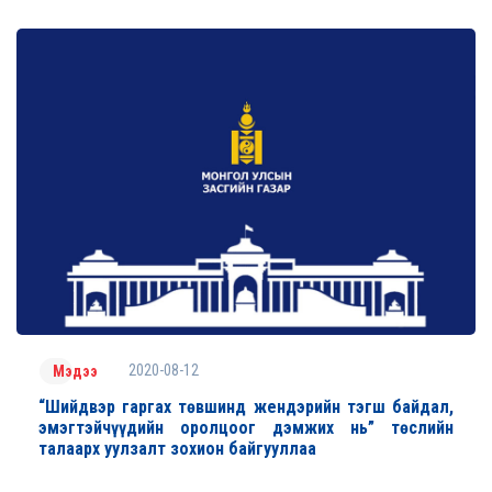
2020-08-12
Мэдээ
“Шийдвэр гаргах төвшинд жендэрийн тэгш байдал,
эмэгтэйчүүдийн оролцоог дэмжих нь” төслийн
талаарх уулзалт зохион байгууллаа