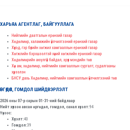
ХАРЬЯА АГЕНТЛАГ, БАЙГУУЛЛАГА
Нийгмийн даатгалын ерөнхий газар
Хөдөлмөр, халамжийн үйлчилгээний ерөнхий газар
Хүүхэд, гэр бүлийн хөгжил хамгааллын ерөнхий газар
Хөгжлийн бэрхшээлтэй хүний хөгжлийн ерөнхий газар
Хөдөлмөрийн аюулгүй байдал, эрүүл мэндийн төв
Хүн ам, хөдөлмөр, нийгмийн хамгааллын сургалт, судалгааны
хүрээлэн
БНСУ дахь Хөдөлмөр, нийгмийн хамгааллын үйлчилгээний төв
ӨРГӨДӨЛ, ГОМДОЛ ШИЙДВЭРЛЭЛТ
2026 оны 07-р сарын 01-31-ний байдлаар
Нийт хүлээн авсан өргөдөл, гомдол, санал хүсэлт:
94
Үүнээс:
Хүсэлт:
40
Гомдол:
39