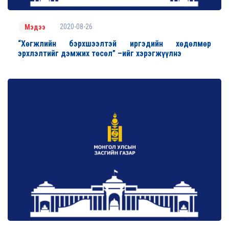
2020-08-26
Мэдээ
“Хөгжлийн бэрхшээлтэй иргэдийн хөдөлмөр
эрхлэлтийг дэмжих төсөл” –ийг хэрэгжүүлнэ