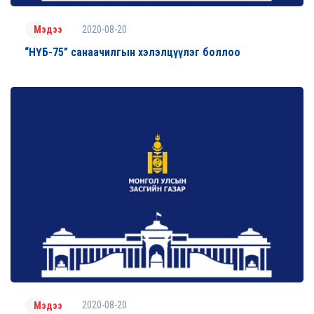
2020-08-20
Мэдээ
“НҮБ-75” санаачилгын хэлэлцүүлэг боллоо
2020-08-20
Мэдээ