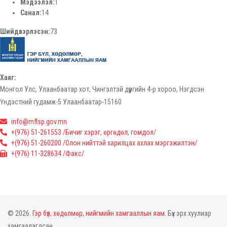
Мэдээлэл:
1
Санал:
14
Шийдвэрлэсэн:
73
Хаяг:
Монгол Улс, Улаанбаатар хот, Чингэлтэй дүүргийн 4-р хороо, Нэгдсэн
Үндэстний гудамж-5 Улаанбаатар-15160
info@mflsp.gov.mn
+(976) 51-261553 /Бичиг хэрэг, өргөдөл, гомдол/
+(976) 51-260200 /Олон нийттэй харилцах ахлах мэргэжилтэн/
+(976) 11-328634 /Факс/
© 2026.
Гэр бүл, хөдөлмөр, нийгмийн хамгааллын яам.
Бүх эрх хуулиар
хамгаалагдсан.