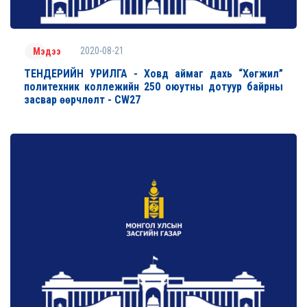
2020-08-21
Мэдээ
ТЕНДЕРИЙН УРИЛГА - Ховд аймаг дахь “Хөгжил”
политехник коллежийн 250 оюутны дотуур байрны
засвар өөрчлөлт - CW27