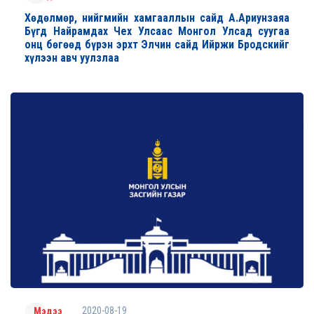
Хөдөлмөр, нийгмийн хамгааллын сайд А.Ариунзаяа
Бүгд Найрамдах Чех Улсаас Монгол Улсад суугаа
онц бөгөөд бүрэн эрхт Элчин сайд Ийржи Бродскийг
хүлээн авч уулзлаа
2020-08-19
Мэдээ