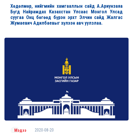
Хөдөлмөр, нийгмийн хамгааллын сайд А.Ариунзаяа
Бүгд Найрамдах Казахстан Улсаас Монгол Улсад
суугаа Онц бөгөөд бүрэн эрхт Элчин сайд Жалгас
Жумаевич Адилбаевыг хүлээн авч уулзлаа.
2020-08-20
Мэдээ