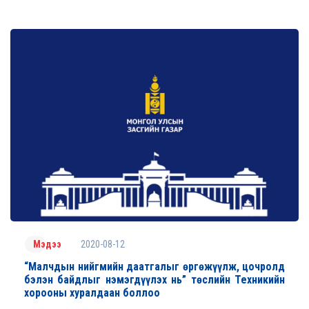
2020-08-12
Мэдээ
“Малчдын нийгмийн даатгалыг өргөжүүлж, цочролд
бэлэн байдлыг нэмэгдүүлэх нь” төслийн Техникийн
хорооны хуралдаан боллоо