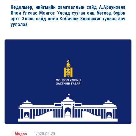
Хөдөлмөр, нийгмийн хамгааллын сайд А.Ариунзаяа
Япон Улсаас Монгол Улсад суугаа онц бөгөөд бүрэн
эрхт Элчин сайд ноён Кобаяши Хироюкиг хүлээн авч
уулзлаа
2020-08-20
Мэдээ