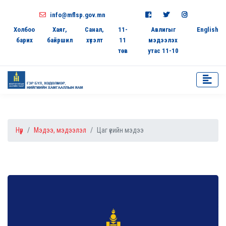
info@mflsp.gov.mn
Холбоо
Хаяг,
Санал,
11-
Авлигыг
English
барих
байршил
хүсэлт
11
мэдээлэх
төв
утас 11-10
Нүүр
Мэдээ, мэдээлэл
Цаг үеийн мэдээ