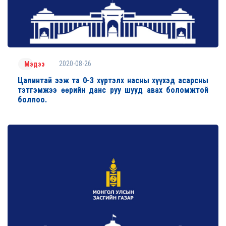
2020-08-26
Мэдээ
Цалинтай ээж та 0-3 хүртэлх насны хүүхэд асарсны
тэтгэмжээ өөрийн данс руу шууд авах боломжтой
боллоо.