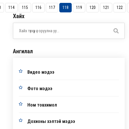
3
114
115
116
117
118
119
120
121
122
Хайх
Ангилал
Видео мэдээ
Фото мэдээ
Ном товхимол
Дохионы хэлтэй мэдээ