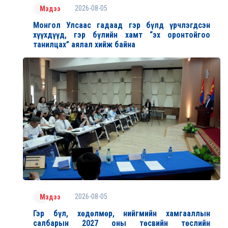
2026-08-05
Мэдээ
Монгол Улсаас гадаад гэр бүлд үрчлэгдсэн
хүүхдүүд, гэр бүлийн хамт “эх оронтойгоо
танилцах” аялал хийж байна
2026-08-05
Мэдээ
Гэр бүл, хөдөлмөр, нийгмийн хамгааллын
салбарын 2027 оны төсвийн төслийн