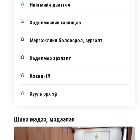
Нийгмийн даатгал
Хөдөлмөрийн харилцаа
Мэргэжлийн боловсрол, сургалт
Хөдөлмөр эрхлэлт
Ковид-19
Хууль эрх зүй
Шинэ мэдээ, мэдээлэл