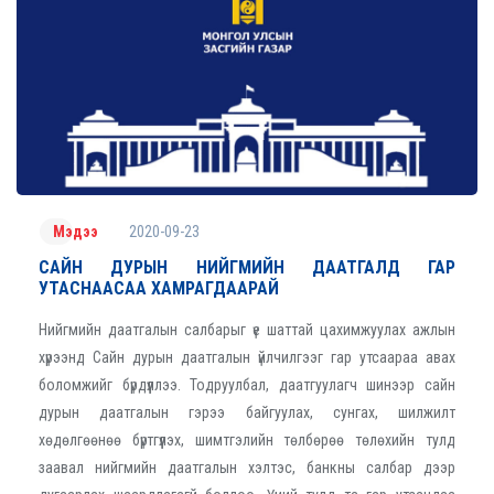
2020-09-23
Мэдээ
САЙН ДУРЫН НИЙГМИЙН ДААТГАЛД ГАР
УТАСНААСАА ХАМРАГДААРАЙ
Нийгмийн даатгалын салбарыг үе шаттай цахимжуулах ажлын
хүрээнд Сайн дурын даатгалын үйлчилгээг гар утсаараа авах
боломжийг бүрдүүллээ. Тодруулбал, даатгуулагч шинээр сайн
дурын даатгалын гэрээ байгуулах, сунгах, шилжилт
хөдөлгөөнөө бүртгүүлэх, шимтгэлийн төлбөрөө төлөхийн тулд
заавал нийгмийн даатгалын хэлтэс, банкны салбар дээр