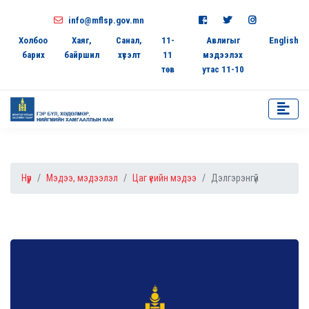
info@mflsp.gov.mn
Холбоо
Хаяг,
Санал,
11-
Авлигыг
English
барих
байршил
хүсэлт
11
мэдээлэх
төв
утас 11-10
Нүүр
Мэдээ, мэдээлэл
Цаг үеийн мэдээ
Дэлгэрэнгүй