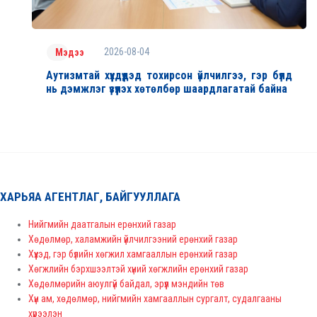
2026-08-04
Мэдээ
Аутизмтай хүүхдүүдэд тохирсон үйлчилгээ, гэр бүлд
нь дэмжлэг үзүүлэх хөтөлбөр шаардлагатай байна
ХАРЬЯА АГЕНТЛАГ, БАЙГУУЛЛАГА
Нийгмийн даатгалын ерөнхий газар
Хөдөлмөр, халамжийн үйлчилгээний ерөнхий газар
Хүүхэд, гэр бүлийн хөгжил хамгааллын ерөнхий газар
Хөгжлийн бэрхшээлтэй хүний хөгжлийн ерөнхий газар
Хөдөлмөрийн аюулгүй байдал, эрүүл мэндийн төв
Хүн ам, хөдөлмөр, нийгмийн хамгааллын сургалт, судалгааны
хүрээлэн