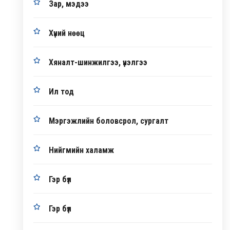
Зар, мэдээ
Хүний нөөц
Хяналт-шинжилгээ, үнэлгээ
Ил тод
Мэргэжлийн боловсрол, сургалт
Нийгмийн халамж
Гэр бүл
Гэр бүл