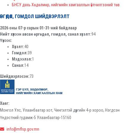
БНСУ дахь Хөдөлмөр, нийгмийн хамгааллын үйлчилгээний төв
ӨРГӨДӨЛ, ГОМДОЛ ШИЙДВЭРЛЭЛТ
2026 оны 07-р сарын 01-31-ний байдлаар
Нийт хүлээн авсан өргөдөл, гомдол, санал хүсэлт:
94
Үүнээс:
Хүсэлт:
40
Гомдол:
39
Мэдээлэл:
1
Санал:
14
Шийдвэрлэсэн:
73
Хаяг:
Монгол Улс, Улаанбаатар хот, Чингэлтэй дүүргийн 4-р хороо, Нэгдсэн
Үндэстний гудамж-5 Улаанбаатар-15160
info@mflsp.gov.mn