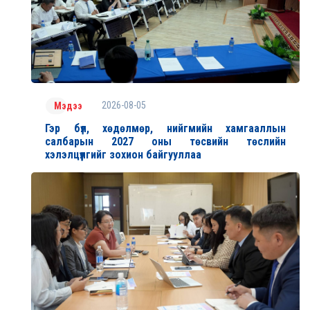
2026-08-05
Мэдээ
Гэр бүл, хөдөлмөр, нийгмийн хамгааллын
салбарын 2027 оны төсвийн төслийн
хэлэлцүүлгийг зохион байгууллаа