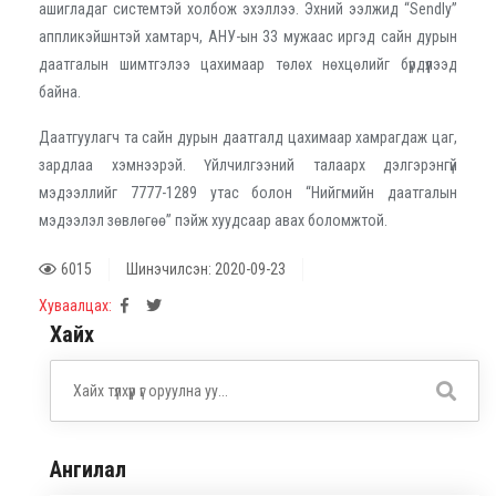
ашигладаг системтэй холбож эхэллээ. Эхний ээлжид “Sendly”
аппликэйшнтэй хамтарч, АНУ-ын 33 мужаас иргэд сайн дурын
даатгалын шимтгэлээ цахимаар төлөх нөхцөлийг бүрдүүлээд
байна.
Даатгуулагч та сайн дурын даатгалд цахимаар хамрагдаж цаг,
зардлаа хэмнээрэй. Үйлчилгээний талаарх дэлгэрэнгүй
мэдээллийг 7777-1289 утас болон “Нийгмийн даатгалын
мэдээлэл зөвлөгөө” пэйж хуудсаар авах боломжтой.
6015
Шинэчилсэн: 2020-09-23
Хуваалцах:
Хайх
Ангилал