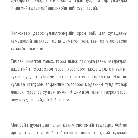
дугаарлах шаардлагагүй боллоо. Үүний тулд та гар утсандаа
“Нийгмийн даатгал” аппликэйшнийг суулгаарай.
Ингэснээр дээрх үйлчилгээнүүдийг орон зай, цаг хугацааны
хамааралгүй авахаас гадна шимтгэл төлөлтөө гар утаснаасаа
хянах боломжтой.
Түүнчлэн шимтгэл төлөх, гэрээ шинэчлэх хугацааны мэдэгдэл,
алдангийн тооцоолол зэрэг хэрэгцээт мэдэгдэл, сануулгыг
тухай бүр даатгуулагчид илгээх автомат горимтой. Энэ нь
хугацаа хэтрүүлсэн алдангийн төлбөрөө мэдэхийн тулд утсаар
лавлах, гэрээгээ сунгаж амжилгүй шимтгэл төлөлт тасрах зэрэг
асуудлуудыг шийдэж байгаа юм.
Мөн сайн дурын даатгалын цахим системийг гадаадад байгаа
иргэд ашиглахад хялбар болгох зорилгоор тэдний түгээмэл