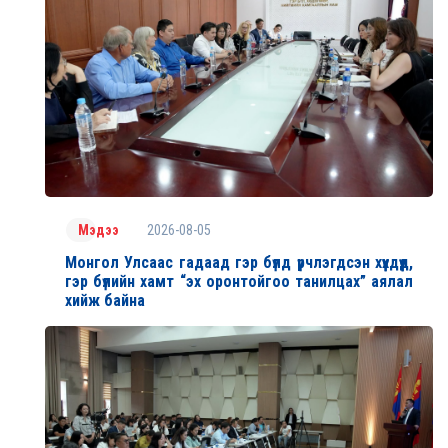
2026-08-05
Мэдээ
Монгол Улсаас гадаад гэр бүлд үрчлэгдсэн хүүхдүүд,
гэр бүлийн хамт “эх оронтойгоо танилцах” аялал
хийж байна