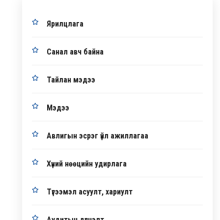
Ярилцлага
Санал авч байна
Тайлан мэдээ
Мэдээ
Авлигын эсрэг үйл ажиллагаа
Хүний нөөцийн удирлага
Түгээмэл асуулт, хариулт
Аудитын дүгнэлт