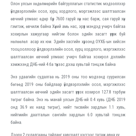
Олон улсын хөдөлмөрийн байгууллагын статистик мэдээллээр
үйлдвэрлэлийн осол, хурц хордлого, мэргэжлээс шалтгаалсан
өвчний улмаас өдөр бүр 7600 гаруй хүн нас барж, сая гаруй хүн
гэмтэж, өвчилж байна Хүний амь нас, эрүүл мэндэд учирч байгаа
хохирлын хажуугаар нийгэм болон эдийн засагт үзүүлж буй
нөлөөлөл асар их юм. Эдийн засгийн хүрээнд ОУХБ-ын хийсэн
тооцооллоор үйлдвэрлэлийн осол, хурц хордлого, мэргэжлээс
шалтгаалсан өвчний улмаас учирч байгаа хохирол дэлхийн
хэмжээнд ДНБ-ний 4 ба түүнээс дээш хувьтай тэнцэж байна
Энэ удаагийн судалгаа нь 2019 оны тоо мэдээнд суурилсан
бөгөөд 2019 оны байдлаар үйлдвэрлэлийн осол, мэргэжлээс
шалтгаалсан өвчний эдийн засагт үзүүлэх хохирол 127.8 тэрбум
төгрөг байна. Энэ нь манай улсын ДНБ-ий 0.4 хувь (ДНБ 2019
онд 36.9 их наяд төгрөг), нийт төсвийн зардлын 1.1 хувь,
нийгмийн даатгалын сангийн зардлын 6.0 хувьтай тэнцэж
байна.
Дээрх 2 судалгааны тайланг хавсралт хэсгээс татаж авна уу.