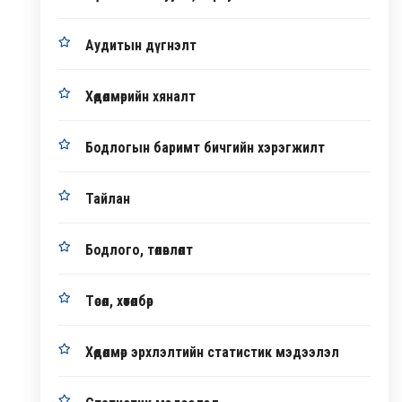
Аудитын дүгнэлт
Хөдөлмөрийн хяналт
Бодлогын баримт бичгийн хэрэгжилт
Тайлан
Бодлого, төлөвлөлт
Төсөл, хөтөлбөр
Хөдөлмөр эрхлэлтийн статистик мэдээлэл