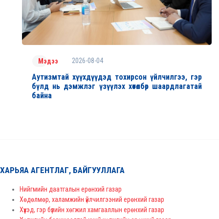
2026-08-04
Мэдээ
Аутизмтай хүүхдүүдэд тохирсон үйлчилгээ, гэр
бүлд нь дэмжлэг үзүүлэх хөтөлбөр шаардлагатай
байна
ХАРЬЯА АГЕНТЛАГ, БАЙГУУЛЛАГА
Нийгмийн даатгалын ерөнхий газар
Хөдөлмөр, халамжийн үйлчилгээний ерөнхий газар
Хүүхэд, гэр бүлийн хөгжил хамгааллын ерөнхий газар