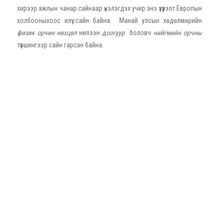
хирээр ажлын чанар сайнаар үнэлэгдэх учир энэ үзүүлэлт Европын
холбооныхоос илүү сайн байна. Манай улсын хөдөлмөрийн
физик орчин нөхцөл
нилээн
доогуур
боловч
нийгмийн орчны
түвшингээр сайн гарсан байна.