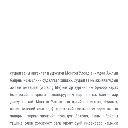
судалгааны аргачлалд үндэслэн Монгол Улсад анх удаа Ажлын
байрны нөхцөлийн судалгааг хийлээ. Судалгаа нь ажиллагчдын
ажлын амьдрал (working life)-ын дүр зургийг иж бүрнээр харах
боломжийг бодлого боловсруулагч нарт олгож байгаагаар
давуу талтай. Монгол Улс ажлын цагийн ашиглалт, бүтээмж,
цалин хөлсний хэмжээ, үйлдвэрлэлийн ослын тоо зэрэг ажлын
чанарын зарим үзүүлэлтийг тооцдог боловч, ажлын байрны
түвшинд олон хэмжээст багц үзүүлэлт бүхий индексээр хэмжиж