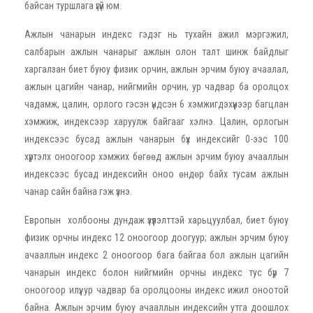
байсан туршлага үгүй юм.
Ажлын чанарын индекс гэдэг нь тухайн ажил мэргэжил,
салбарын ажлын чанарыг ажлын олон талт шинж байдлыг
харгалзан биет буюу физик орчин, ажлын эрчим буюу ачаалал,
ажлын цагийн чанар, нийгмийн орчин, ур чадвар ба оролцох
чадамж, цалин, орлого гэсэн үндсэн 6 хэмжигдэхүүнээр багцлан
хэмжиж, индексээр харуулж байгааг хэлнэ. Цалин, орлогын
индексээс бусад ажлын чанарын бүх индексийг 0-ээс 100
хүртэлх оноогоор хэмжих бөгөөд ажлын эрчим буюу ачааллын
индексээс бусад индексийн оноо өндөр байх тусам ажлын
чанар сайн байна гэж үзнэ.
Европын холбооны дундаж үзүүлэлттэй харьцуулбал, биет буюу
физик орчны индекс 12 оноогоор доогуур; ажлын эрчим буюу
ачааллын индекс 2 оноогоор бага байгаа бол ажлын цагийн
чанарын индекс болон нийгмийн орчны индекс тус бүр 7
оноогоор илүү; ур чадвар ба оролцооны индекс ижил оноотой
байна. Ажлын эрчим буюу ачааллын индексийн утга доошлох