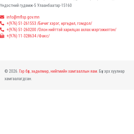
Үндэстний гудамж-5 Улаанбаатар-15160
info@mflsp.gov.mn
+(976) 51-261553 /Бичиг хэрэг, өргөдөл, гомдол/
+(976) 51-260200 /Олон нийттэй харилцах ахлах мэргэжилтэн/
+(976) 11-328634 /Факс/
© 2026.
Гэр бүл, хөдөлмөр, нийгмийн хамгааллын яам.
Бүх эрх хуулиар
хамгаалагдсан.