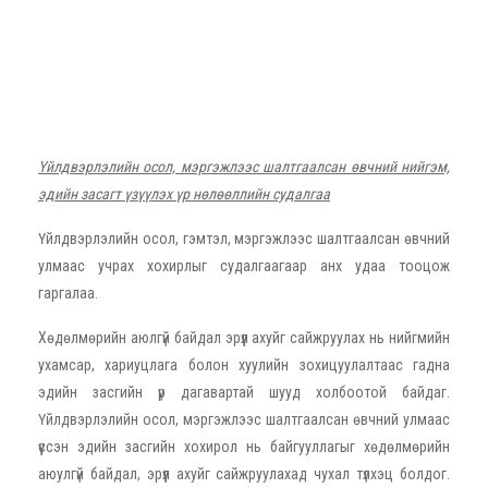
Үйлдвэрлэлийн осол, мэргэжлээс шалтгаалсан өвчний нийгэм,
эдийн засагт үзүүлэх үр нөлөөллийн судалгаа
Үйлдвэрлэлийн осол, гэмтэл, мэргэжлээс шалтгаалсан өвчний
улмаас учрах хохирлыг судалгаагаар анх удаа тооцож
гаргалаа.
Хөдөлмөрийн аюлгүй байдал эрүүл ахуйг сайжруулах нь нийгмийн
ухамсар, хариуцлага болон хуулийн зохицуулалтаас гадна
эдийн засгийн үр дагавартай шууд холбоотой байдаг.
Үйлдвэрлэлийн осол, мэргэжлээс шалтгаалсан өвчний улмаас
үүссэн эдийн засгийн хохирол нь байгууллагыг хөдөлмөрийн
аюулгүй байдал, эрүүл ахуйг сайжруулахад чухал түлхэц болдог.