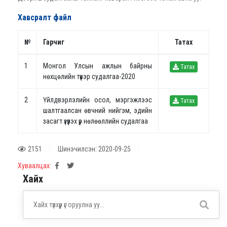
Хавсралт файл
№
Гарчиг
Татах
1
Монгол Улсын ажлын байрны
Татах
нөхцөлийн түүвэр судалгаа-2020
2
Үйлдвэрлэлийн осол, мэргэжлээс
Татах
шалтгаалсан өвчний нийгэм, эдийн
засагт үзүүлэх үр нөлөөллийн судалгаа
2151
Шинэчилсэн: 2020-09-25
Хуваалцах:
Хайх