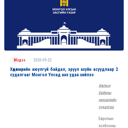
2020-09-25
Мэдээ
Хөдөлмөрийн аюулгүй байдал, эрүүл ахуйн асуудлаар 2
судалгааг Монгол Улсад анх удаа хийлээ
Ажлын
байрны
нөхцөлийн
судалгаа
Европын
холбооны