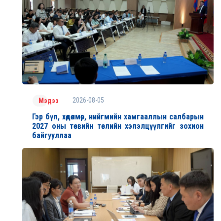
2026-08-05
Мэдээ
Гэр бүл, хөдөлмөр, нийгмийн хамгааллын салбарын
2027 оны төсвийн төслийн хэлэлцүүлгийг зохион
байгууллаа