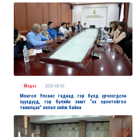
2026-08-05
Мэдээ
Монгол Улсаас гадаад гэр бүлд үрчлэгдсэн
хүүхдүүд, гэр бүлийн хамт “эх оронтойгоо
танилцах” аялал хийж байна