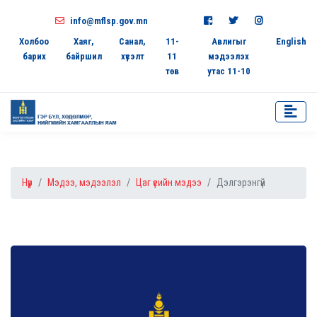
info@mflsp.gov.mn
Холбоо
Хаяг,
Санал,
11-
Авлигыг
English
барих
байршил
хүсэлт
11
мэдээлэх
төв
утас 11-10
Нүүр
Мэдээ, мэдээлэл
Цаг үеийн мэдээ
Дэлгэрэнгүй