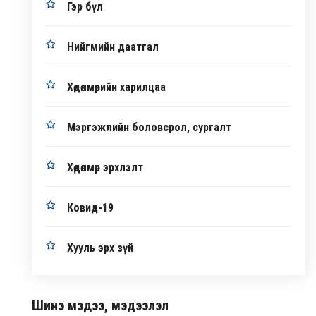
Гэр бүл
Нийгмийн даатгал
Хөдөлмөрийн харилцаа
Мэргэжлийн боловсрол, сургалт
Хөдөлмөр эрхлэлт
Ковид-19
Хууль эрх зүй
Шинэ мэдээ, мэдээлэл