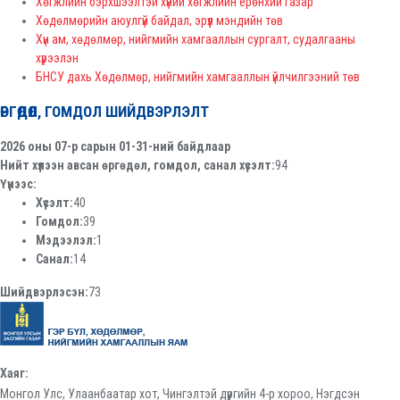
Хөгжлийн бэрхшээлтэй хүний хөгжлийн ерөнхий газар
Хөдөлмөрийн аюулгүй байдал, эрүүл мэндийн төв
Хүн ам, хөдөлмөр, нийгмийн хамгааллын сургалт, судалгааны
хүрээлэн
БНСУ дахь Хөдөлмөр, нийгмийн хамгааллын үйлчилгээний төв
ӨРГӨДӨЛ, ГОМДОЛ ШИЙДВЭРЛЭЛТ
2026 оны 07-р сарын 01-31-ний байдлаар
Нийт хүлээн авсан өргөдөл, гомдол, санал хүсэлт:
94
Үүнээс:
Хүсэлт:
40
Гомдол:
39
Мэдээлэл:
1
Санал:
14
Шийдвэрлэсэн:
73
Хаяг:
Монгол Улс, Улаанбаатар хот, Чингэлтэй дүүргийн 4-р хороо, Нэгдсэн