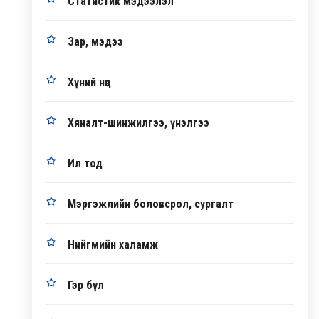
Статистик мэдээлэл
Зар, мэдээ
Хүний нөөц
Хяналт-шинжилгээ, үнэлгээ
Ил тод
Мэргэжлийн боловсрол, сургалт
Нийгмийн халамж
Гэр бүл