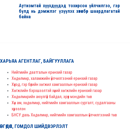
Аутизмтай хүүхдүүдэд тохирсон үйлчилгээ, гэр
бүлд нь дэмжлэг үзүүлэх хөтөлбөр шаардлагатай
байна
ХАРЬЯА АГЕНТЛАГ, БАЙГУУЛЛАГА
Нийгмийн даатгалын ерөнхий газар
Хөдөлмөр, халамжийн үйлчилгээний ерөнхий газар
Хүүхэд, гэр бүлийн хөгжил хамгааллын ерөнхий газар
Хөгжлийн бэрхшээлтэй хүний хөгжлийн ерөнхий газар
Хөдөлмөрийн аюулгүй байдал, эрүүл мэндийн төв
Хүн ам, хөдөлмөр, нийгмийн хамгааллын сургалт, судалгааны
хүрээлэн
БНСУ дахь Хөдөлмөр, нийгмийн хамгааллын үйлчилгээний төв
ӨРГӨДӨЛ, ГОМДОЛ ШИЙДВЭРЛЭЛТ