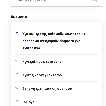
Ангилал
Хүн ам, хөдөлмөр, нийгмийн хамгааллын
салбарын жендэрийн бодлого үйл
ажиллагаа
Хүүхдийн эрх, хамгаалал
Хүүхэд харах үйлчилгээ
Залуучуудын хөгжил, оролцоо
Гэр бүл