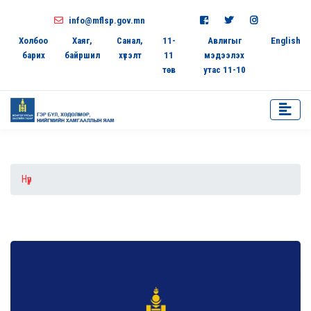
info@mflsp.gov.mn
Холбоо
Хаяг,
Санал,
11-
Авлигыг
English
барих
байршил
хүсэлт
11
мэдээлэх
төв
утас 11-10
Нүүр