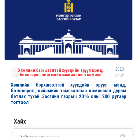
2020-
Хөгжлийн бэрхшээлтэй хүүхдийн эрүүл мэнд,
боловсрол нийгмийн хамгааллын комисс
04-21
Хөгжлийн бэрхшээлтэй хүүхдийн эрүүл мэнд,
боловсрол, нийнмийн хамгааллын комиссын дүрэм
батлах тухай Засгийн газрын 2016 оны 200 дугаар
тогтоол
Хайх