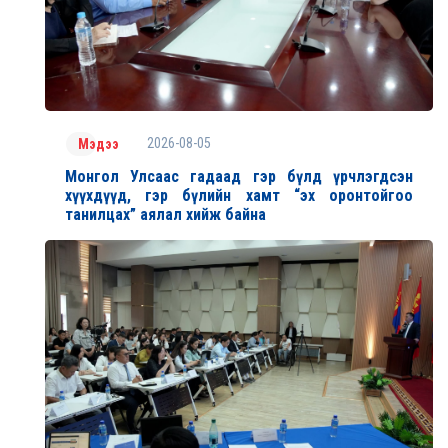
2026-08-05
Мэдээ
Монгол Улсаас гадаад гэр бүлд үрчлэгдсэн
хүүхдүүд, гэр бүлийн хамт “эх оронтойгоо
танилцах” аялал хийж байна