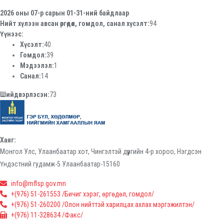
2026 оны 07-р сарын 01-31-ний байдлаар
Нийт хүлээн авсан өргөдөл, гомдол, санал хүсэлт:
94
Үүнээс:
Хүсэлт:
40
Гомдол:
39
Мэдээлэл:
1
Санал:
14
Шийдвэрлэсэн:
73
Хаяг:
Монгол Улс, Улаанбаатар хот, Чингэлтэй дүүргийн 4-р хороо, Нэгдсэн
Үндэстний гудамж-5 Улаанбаатар-15160
info@mflsp.gov.mn
+(976) 51-261553 /Бичиг хэрэг, өргөдөл, гомдол/
+(976) 51-260200 /Олон нийттэй харилцах ахлах мэргэжилтэн/
+(976) 11-328634 /Факс/