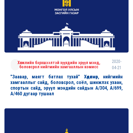
2020-
Хөгжлийн бэрхшээлтэй хүүхдийн эрүүл мэнд,
боловсрол нийгмийн хамгааллын комисс
04-21
"Заавар, маягт батлах тухай" Хөдөлмөр, нийгмийн
хамгааллыг сайд, боловсрол, соёл, шинжлэх ухаан,
спортын сайд, эрүүл мэндийн сайдын А/304, А/699,
А/460 дугаар тушаал