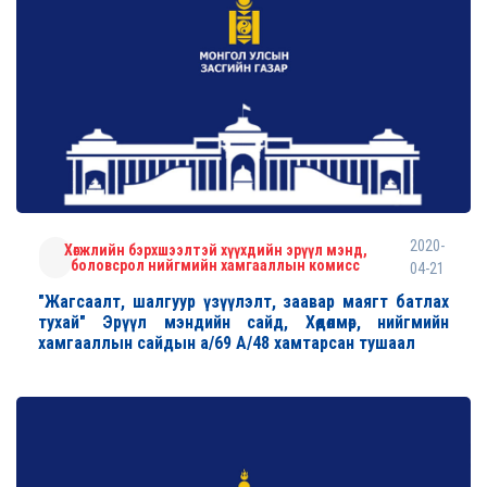
2020-
Хөгжлийн бэрхшээлтэй хүүхдийн эрүүл мэнд,
боловсрол нийгмийн хамгааллын комисс
04-21
"Жагсаалт, шалгуур үзүүлэлт, заавар маягт батлах
тухай" Эрүүл мэндийн сайд, Хөдөлмөр, нийгмийн
хамгааллын сайдын а/69 А/48 хамтарсан тушаал