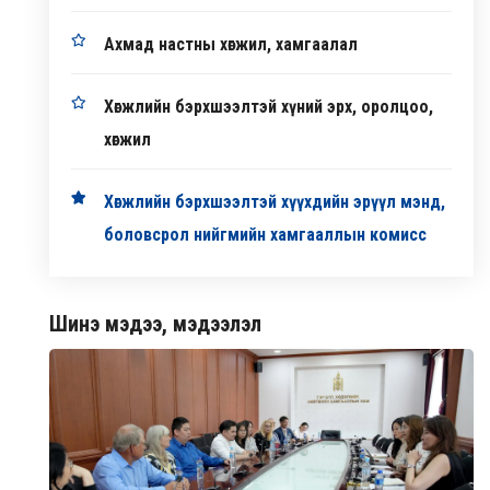
Ахмад настны хөгжил, хамгаалал
Хөгжлийн бэрхшээлтэй хүний эрх, оролцоо,
хөгжил
Хөгжлийн бэрхшээлтэй хүүхдийн эрүүл мэнд,
боловсрол нийгмийн хамгааллын комисс
Шинэ мэдээ, мэдээлэл