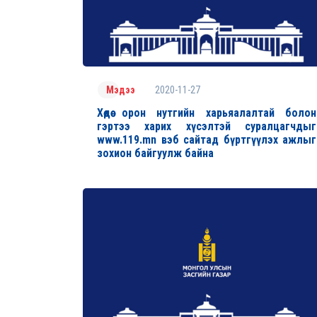
2020-11-27
Мэдээ
Хөдөө орон нутгийн харьяалалтай болон
гэртээ харих хүсэлтэй суралцагчдыг
www.119.mn вэб сайтад бүртгүүлэх ажлыг
зохион байгуулж байна