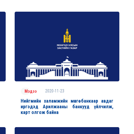
2020-11-23
Мэдээ
Нийгмийн халамжийн мөнгөө банкаар авдаг
иргэдэд Арилжааны банкууд үйлчилж,
карт олгож байна