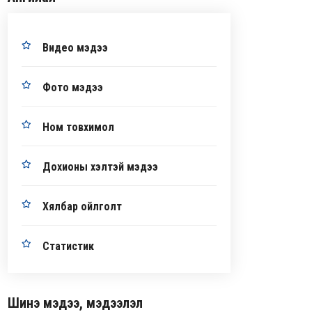
Видео мэдээ
Фото мэдээ
Ном товхимол
Дохионы хэлтэй мэдээ
Хялбар ойлголт
Статистик
Шинэ мэдээ, мэдээлэл