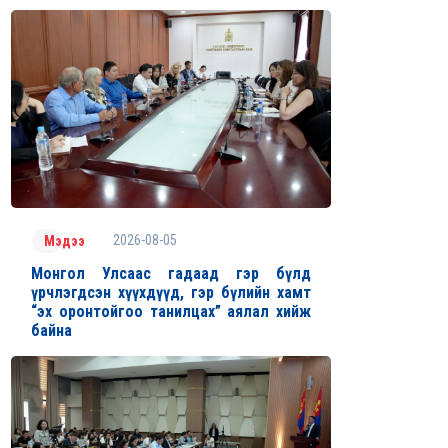
2026-08-05
Мэдээ
Монгол Улсаас гадаад гэр бүлд
үрчлэгдсэн хүүхдүүд, гэр бүлийн хамт
“эх оронтойгоо танилцах” аялал хийж
байна