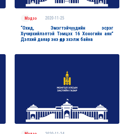
2020-11-25
Мэдээ
“Охид, Эмэгтэйчүүдийн эсрэг
Хүчирхийлэлтэй Тэмцэх 16 Хоногийн аян”
Дэлхий даяар энэ өдөр эхэлж байна
2020-11-24
Мэдээ