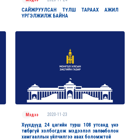
САЙЖРУУЛСАН ТҮЛШ ТАРААХ АЖИЛ
ҮРГЭЛЖИЛЖ БАЙНА
2020-11-23
Мэдээ
Хүүхдүүд 24 цагийн турш 108 утсанд үнэ
төлбөргүй холбогдож мэдээлэл зөвлөгөө болон
хамгааллын үйлчилгээ авах боломжтой