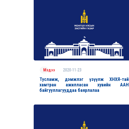
2020-11-23
Мэдээ
Тусламж, дэмжлэг үзүүлж ХНХЯ-тай
хамтран ажилласан хувийн ААН
байгууллагууддаа баярлалаа