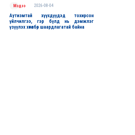
2026-08-04
Мэдээ
Аутизмтай хүүхдүүдэд тохирсон
үйлчилгээ, гэр бүлд нь дэмжлэг
үзүүлэх хөтөлбөр шаардлагатай байна