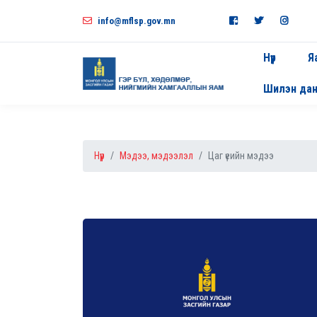
info@mflsp.gov.mn
Нүүр
Я
Шилэн да
Нүүр
Мэдээ, мэдээлэл
Цаг үеийн мэдээ