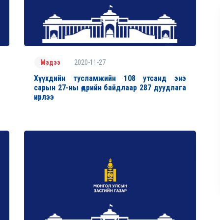
2020-11-27
Мэдээ
Хүүхдийн тусламжийн 108 утсанд энэ
сарын 27-ны өдрийн байдлаар 287 дуудлага
ирлээ