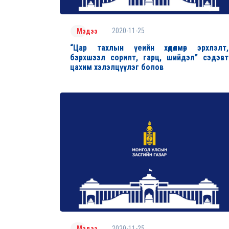
2020-11-25
Мэдээ
“Цар тахлын үеийн хөдөлмөр эрхлэлт,
бэрхшээл сорилт, гарц, шийдэл” сэдэвт
цахим хэлэлцүүлэг болов
2020-11-25
Мэдээ