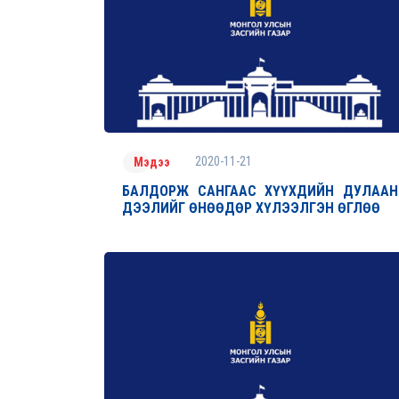
2020-11-21
Мэдээ
БАЛДОРЖ САНГААС ХҮҮХДИЙН ДУЛААН
ДЭЭЛИЙГ ӨНӨӨДӨР ХҮЛЭЭЛГЭН ӨГЛӨӨ