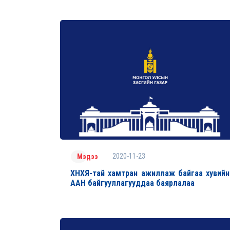
2020-11-23
Мэдээ
ХНХЯ-тай хамтран ажиллаж байгаа хувийн
ААН байгууллагууддаа баярлалаа