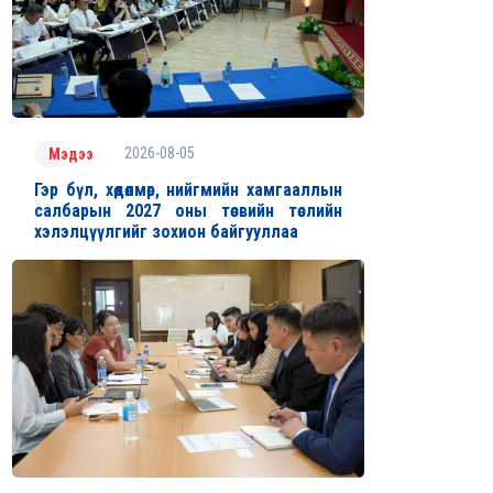
2026-08-05
Мэдээ
Гэр бүл, хөдөлмөр, нийгмийн хамгааллын
салбарын 2027 оны төсвийн төслийн
хэлэлцүүлгийг зохион байгууллаа