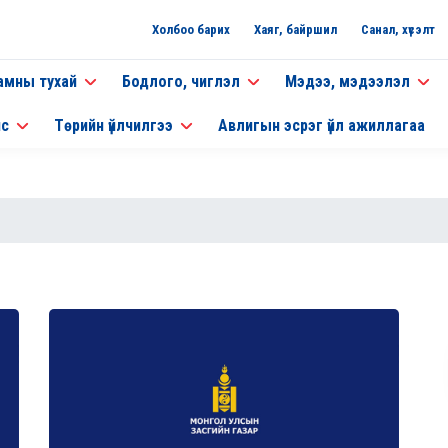
Холбоо барих
Хаяг, байршил
Санал, хүсэлт
амны тухай
Бодлого, чиглэл
Мэдээ, мэдээлэл
нс
Төрийн үйлчилгээ
Авлигын эсрэг үйл ажиллагаа