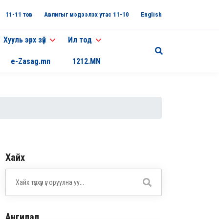
11-11 төв
Авлигыг мэдээлэх утас 11-10
English
Хууль эрх зүй
Ил тод
e-Zasag.mn
1212.MN
Хайх
Ангилал