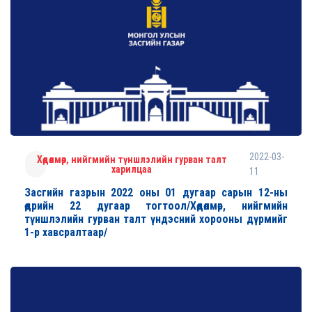
2022-03-
Хөдөлмөр, нийгмийн түншлэлийн гурван талт
харилцаа
11
Засгийн газрын 2022 оны 01 дугаар сарын 12-ны
өдрийн 22 дугаар тогтоол/Хөдөлмөр, нийгмийн
түншлэлийн гурван талт үндэсний хорооны дүрмийг
1-р хавсралтаар/