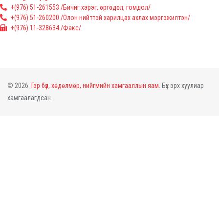
+(976) 51-261553 /Бичиг хэрэг, өргөдөл, гомдол/
+(976) 51-260200 /Олон нийттэй харилцах ахлах мэргэжилтэн/
+(976) 11-328634 /Факс/
© 2026.
Гэр бүл, хөдөлмөр, нийгмийн хамгааллын яам.
Бүх эрх хуулиар
хамгаалагдсан.