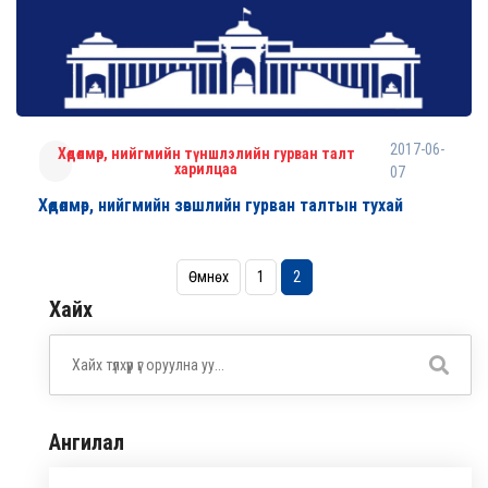
2017-06-
Хөдөлмөр, нийгмийн түншлэлийн гурван талт
харилцаа
07
Хөдөлмөр, нийгмийн зөвшлийн гурван талтын тухай
Өмнөх
1
2
Хайх
Ангилал