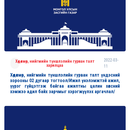
2022-03-
Хөдөлмөр, нийгмийн түншлэлийн гурван талт
харилцаа
11
Хөдөлмөр, нийгмийн түншлэлийн гурван талт үндэсний
хорооны 02 дугаар тогтоол/Ижил үнэлэмжтэй ажил,
үүрэг гүйцэтгэж байгаа ажилтны цалин хөлсний
хэмжээ адил байх зарчмыг хэрэгжүүлэх аргачлал/