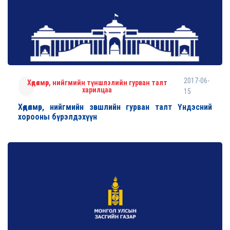
2017-06-
Хөдөлмөр, нийгмийн түншлэлийн гурван талт
харилцаа
15
Хөдөлмөр, нийгмийн зөвшлийн гурван талт Үндэсний
хорооны бүрэлдэхүүн