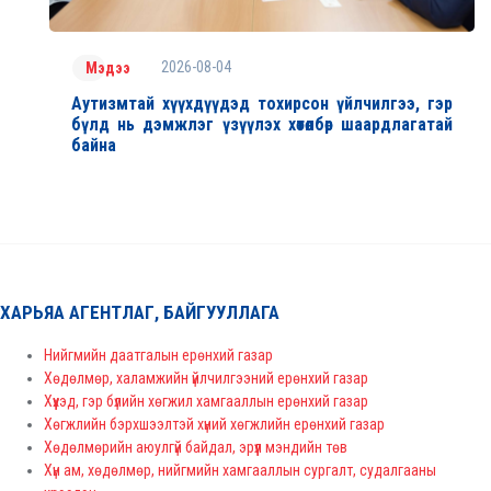
2026-08-04
Мэдээ
Аутизмтай хүүхдүүдэд тохирсон үйлчилгээ, гэр
бүлд нь дэмжлэг үзүүлэх хөтөлбөр шаардлагатай
байна
ХАРЬЯА АГЕНТЛАГ, БАЙГУУЛЛАГА
Нийгмийн даатгалын ерөнхий газар
Хөдөлмөр, халамжийн үйлчилгээний ерөнхий газар
Хүүхэд, гэр бүлийн хөгжил хамгааллын ерөнхий газар
Хөгжлийн бэрхшээлтэй хүний хөгжлийн ерөнхий газар
Хөдөлмөрийн аюулгүй байдал, эрүүл мэндийн төв
Хүн ам, хөдөлмөр, нийгмийн хамгааллын сургалт, судалгааны