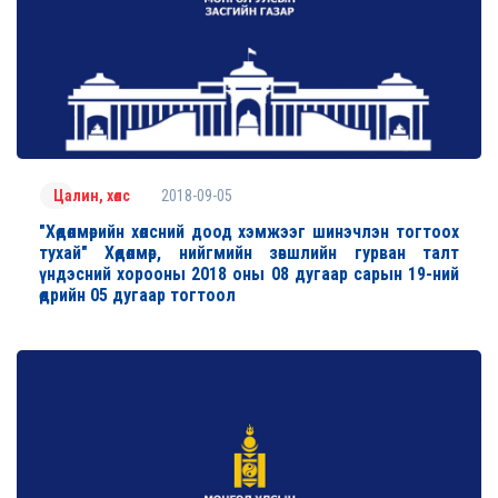
2018-09-05
Цалин, хөлс
"Хөдөлмөрийн хөлсний доод хэмжээг шинэчлэн тогтоох
тухай" Хөдөлмөр, нийгмийн зөвшлийн гурван талт
үндэсний хорооны 2018 оны 08 дугаар сарын 19-ний
өдрийн 05 дугаар тогтоол