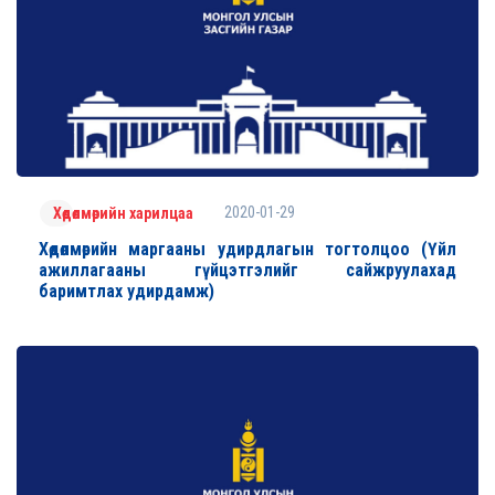
2020-01-29
Хөдөлмөрийн харилцаа
Хөдөлмөрийн маргааны удирдлагын тогтолцоо (Үйл
ажиллагааны гүйцэтгэлийг сайжруулахад
баримтлах удирдамж)