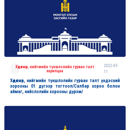
2022-03-
Хөдөлмөр, нийгмийн түншлэлийн гурван талт
харилцаа
11
Хөдөлмөр, нийгмийн түншлэлийн гурван талт үндэсний
хорооны 01 дүгээр тогтоол/Салбар хороо болон
аймаг, нийслэлийн хорооны дүрэм/