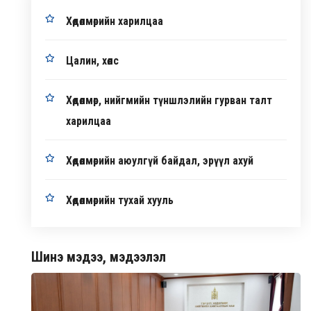
Хөдөлмөрийн харилцаа
Цалин, хөлс
Хөдөлмөр, нийгмийн түншлэлийн гурван талт
харилцаа
Хөдөлмөрийн аюулгүй байдал, эрүүл ахуй
Хөдөлмөрийн тухай хууль
Шинэ мэдээ, мэдээлэл