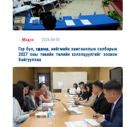
2026-08-05
Мэдээ
Гэр бүл, хөдөлмөр, нийгмийн хамгааллын салбарын
2027 оны төсвийн төслийн хэлэлцүүлгийг зохион
байгууллаа