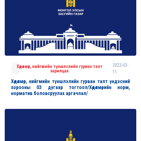
2022-03-
Хөдөлмөр, нийгмийн түншлэлийн гурван талт
харилцаа
11
Хөдөлмөр, нийгмийн түншлэлийн гурван талт үндэсний
хорооны 03 дугаар тогтоол/Хөдөлмөрийн норм,
норматив боловсруулах аргачлал/