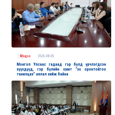
2026-08-05
Мэдээ
Монгол Улсаас гадаад гэр бүлд үрчлэгдсэн
хүүхдүүд, гэр бүлийн хамт “эх оронтойгоо
танилцах” аялал хийж байна