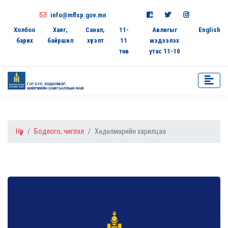
info@mflsp.gov.mn
Холбоо
Хаяг,
Санал,
11-
Авлигыг
English
барих
байршил
хүсэлт
11
мэдээлэх
төв
утас 11-10
Нүүр
Бодлого, чиглэл
Хөдөлмөрийн харилцаа