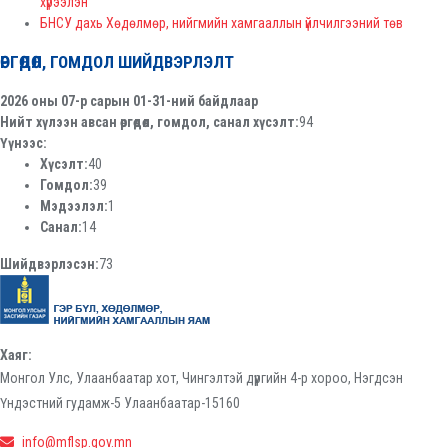
хүрээлэн
БНСУ дахь Хөдөлмөр, нийгмийн хамгааллын үйлчилгээний төв
ӨРГӨДӨЛ, ГОМДОЛ ШИЙДВЭРЛЭЛТ
2026 оны 07-р сарын 01-31-ний байдлаар
Нийт хүлээн авсан өргөдөл, гомдол, санал хүсэлт:
94
Үүнээс:
Хүсэлт:
40
Гомдол:
39
Мэдээлэл:
1
Санал:
14
Шийдвэрлэсэн:
73
Хаяг:
Монгол Улс, Улаанбаатар хот, Чингэлтэй дүүргийн 4-р хороо, Нэгдсэн
Үндэстний гудамж-5 Улаанбаатар-15160
info@mflsp.gov.mn