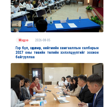
2026-08-05
Мэдээ
Гэр бүл, хөдөлмөр, нийгмийн хамгааллын салбарын
2027 оны төсвийн төслийн хэлэлцүүлгийг зохион
байгууллаа