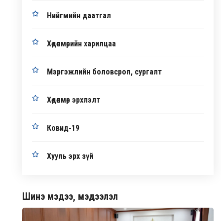
Нийгмийн даатгал
Хөдөлмөрийн харилцаа
Мэргэжлийн боловсрол, сургалт
Хөдөлмөр эрхлэлт
Ковид-19
Хууль эрх зүй
Шинэ мэдээ, мэдээлэл