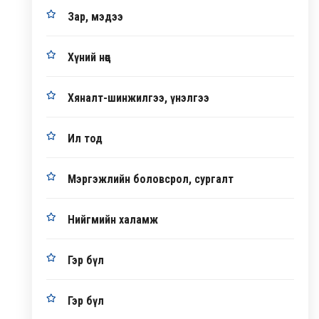
Зар, мэдээ
Хүний нөөц
Хяналт-шинжилгээ, үнэлгээ
Ил тод
Мэргэжлийн боловсрол, сургалт
Нийгмийн халамж
Гэр бүл
Гэр бүл