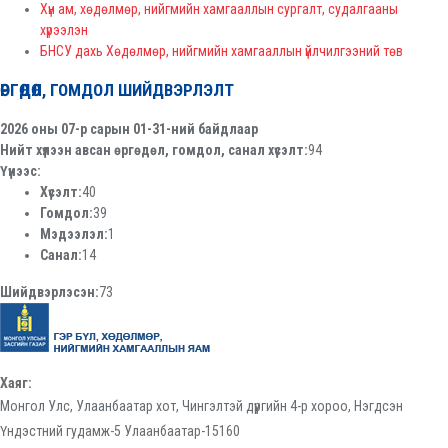
Хүн ам, хөдөлмөр, нийгмийн хамгааллын сургалт, судалгааны
хүрээлэн
БНСУ дахь Хөдөлмөр, нийгмийн хамгааллын үйлчилгээний төв
ӨРГӨДӨЛ, ГОМДОЛ ШИЙДВЭРЛЭЛТ
2026 оны 07-р сарын 01-31-ний байдлаар
Нийт хүлээн авсан өргөдөл, гомдол, санал хүсэлт:
94
Үүнээс:
Хүсэлт:
40
Гомдол:
39
Мэдээлэл:
1
Санал:
14
Шийдвэрлэсэн:
73
Хаяг:
Монгол Улс, Улаанбаатар хот, Чингэлтэй дүүргийн 4-р хороо, Нэгдсэн
Үндэстний гудамж-5 Улаанбаатар-15160