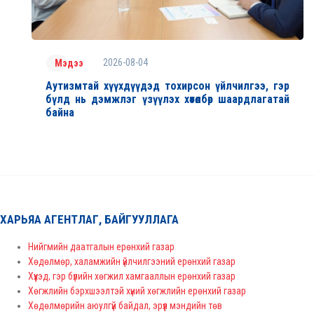
2026-08-04
Мэдээ
Аутизмтай хүүхдүүдэд тохирсон үйлчилгээ, гэр
бүлд нь дэмжлэг үзүүлэх хөтөлбөр шаардлагатай
байна
ХАРЬЯА АГЕНТЛАГ, БАЙГУУЛЛАГА
Нийгмийн даатгалын ерөнхий газар
Хөдөлмөр, халамжийн үйлчилгээний ерөнхий газар
Хүүхэд, гэр бүлийн хөгжил хамгааллын ерөнхий газар
Хөгжлийн бэрхшээлтэй хүний хөгжлийн ерөнхий газар
Хөдөлмөрийн аюулгүй байдал, эрүүл мэндийн төв