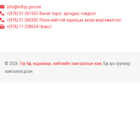
info@mflsp.gov.mn
+(976) 51-261553 /Бичиг хэрэг, өргөдөл, гомдол/
+(976) 51-260200 /Олон нийттэй харилцах ахлах мэргэжилтэн/
+(976) 11-328634 /Факс/
© 2026.
Гэр бүл, хөдөлмөр, нийгмийн хамгааллын яам.
Бүх эрх хуулиар
хамгаалагдсан.