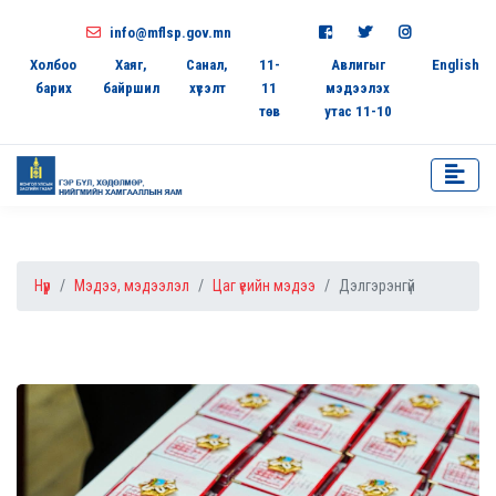
info@mflsp.gov.mn
Холбоо
Хаяг,
Санал,
11-
Авлигыг
English
барих
байршил
хүсэлт
11
мэдээлэх
төв
утас 11-10
Нүүр
Мэдээ, мэдээлэл
Цаг үеийн мэдээ
Дэлгэрэнгүй