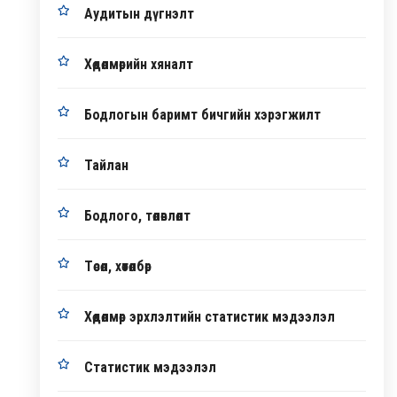
Аудитын дүгнэлт
Хөдөлмөрийн хяналт
Бодлогын баримт бичгийн хэрэгжилт
Тайлан
Бодлого, төлөвлөлт
Төсөл, хөтөлбөр
Хөдөлмөр эрхлэлтийн статистик мэдээлэл
Статистик мэдээлэл