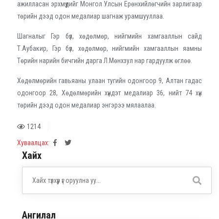
ажилласан эрхмүүдийг Монгол Улсын Ерөнхийлөгчийн зарлигаар
төрийн дээд одон медалиар шагнаж урамшууллаа.
Шагналыг Гэр бүл, хөдөлмөр, нийгмийн хамгааллын сайд
Т.Аубакир, Гэр бүл, хөдөлмөр, нийгмийн хамгааллын яамны
Төрийн нарийн бичгийн дарга Л.Мөнхзул нар гардуулж өглөө.
Хөдөлмөрийн гавьяаны улаан тугийн одонгоор 9, Алтан гадас
одонгоор 28, Хөдөлмөрийн хүндэт медалиар 36, нийт 74 хүн
төрийн дээд одон медалиар энгэрээ мялаалаа.
1214
Хуваалцах:
Хайх
Ангилал