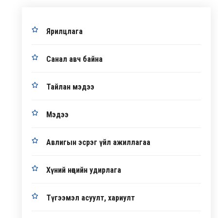
Ярилцлага
Санал авч байна
Тайлан мэдээ
Мэдээ
Авлигын эсрэг үйл ажиллагаа
Хүний нөөцийн удирлага
Түгээмэл асуулт, хариулт