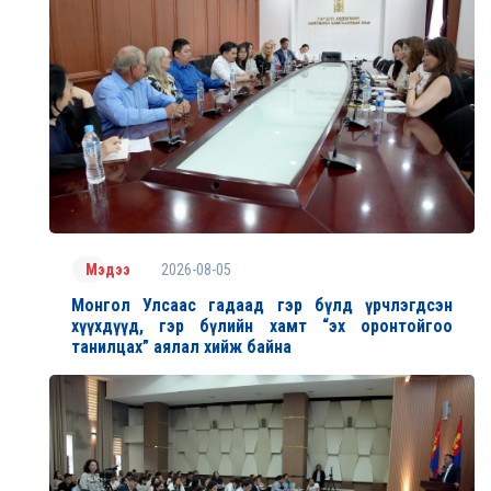
2026-08-05
Мэдээ
Монгол Улсаас гадаад гэр бүлд үрчлэгдсэн
хүүхдүүд, гэр бүлийн хамт “эх оронтойгоо
танилцах” аялал хийж байна