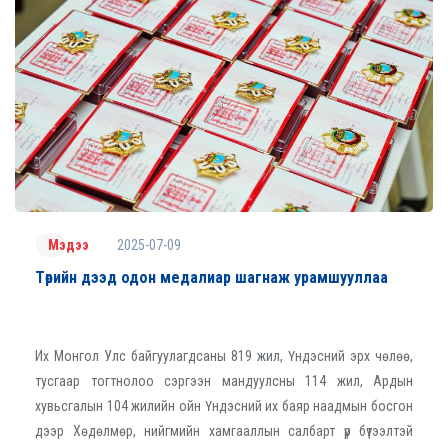
2025-07-09
Мэдээ
Төрийн дээд одон медалиар шагнаж урамшууллаа
Их Монгол Улс байгуулагдсаны 819 жил, Үндэсний эрх чөлөө,
тусгаар тогтнолоо сэргээн мандуулсны 114 жил, Ардын
хувьсгалын 104 жилийн ойн Үндэсний их баяр наадмын босгон
дээр Хөдөлмөр, нийгмийн хамгааллын салбарт үр бүтээлтэй