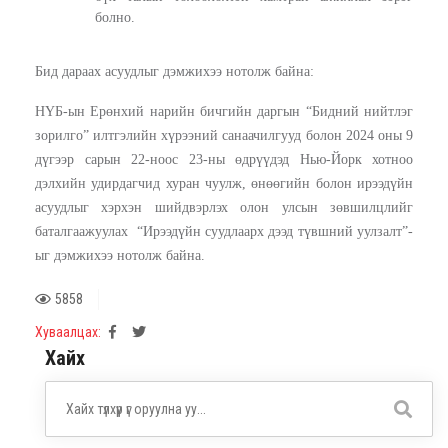
болно.
Бид дараах асуудлыг дэмжихээ нотолж байна:
НҮБ-ын Ерөнхий нарийн бичгийн даргын “Бидний нийтлэг
зорилго” илтгэлийн хүрээний санаачилгууд болон 2024 оны 9
дүгээр сарын 22-ноос 23-ны өдрүүдэд Нью-Йорк хотноо
дэлхийн удирдагчид хуран чуулж, өнөөгийн болон ирээдүйн
асуудлыг хэрхэн шийдвэрлэх олон улсын зөвшилцлийг
баталгаажуулах “Ирээдүйн суудлаарх дээд түвшний уулзалт”-
ыг дэмжихээ нотолж байна.
5858
Хуваалцах:
Хайх