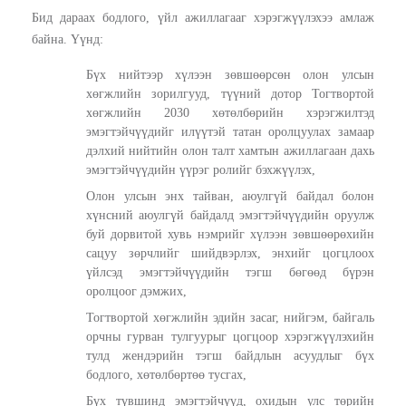
Бид дараах бодлого, үйл ажиллагааг хэрэгжүүлэхээ амлаж
байна. Үүнд:
Бүх нийтээр хүлээн зөвшөөрсөн олон улсын
хөгжлийн зорилгууд, түүний дотор Тогтвортой
хөгжлийн 2030 хөтөлбөрийн хэрэгжилтэд
эмэгтэйчүүдийг илүүтэй татан оролцуулах замаар
дэлхий нийтийн олон талт хамтын ажиллагаан дахь
эмэгтэйчүүдийн үүрэг ролийг бэхжүүлэх,
Олон улсын энх тайван, аюулгүй байдал болон
хүнсний аюулгүй байдалд эмэгтэйчүүдийн оруулж
буй дорвитой хувь нэмрийг хүлээн зөвшөөрөхийн
сацуу зөрчлийг шийдвэрлэх, энхийг цогцлоох
үйлсэд эмэгтэйчүүдийн тэгш бөгөөд бүрэн
оролцоог дэмжих,
Тогтвортой хөгжлийн эдийн засаг, нийгэм, байгаль
орчны гурван тулгуурыг цогцоор хэрэгжүүлэхийн
тулд жендэрийн тэгш байдлын асуудлыг бүх
бодлого, хөтөлбөртөө тусгах,
Бүх түвшинд эмэгтэйчүүд, охидын улс төрийн