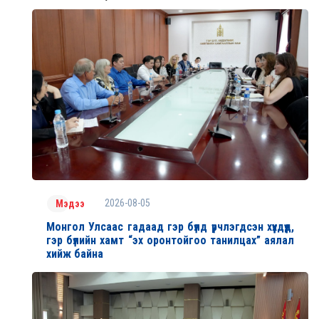
2026-08-05
Мэдээ
Монгол Улсаас гадаад гэр бүлд үрчлэгдсэн хүүхдүүд,
гэр бүлийн хамт “эх оронтойгоо танилцах” аялал
хийж байна