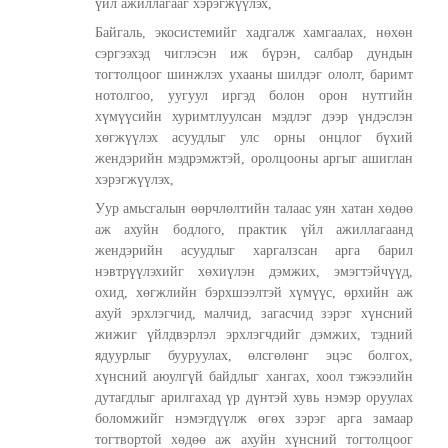
үйл ажиллагааг хэрэгжүүлэх,
Байгаль, экосистемийг хадгалж хамгаалах, нөхөн
сэргээхэд чиглэсэн иж бүрэн, салбар дундын
тогтолцоог шинжлэх ухааны шилдэг ололт, баримт
нотолгоо, уугуул иргэд болон орон нутгийн
хүмүүсийн хуримтлуулсан мэдлэг дээр үндэслэн
хөгжүүлэх асуудлыг улс орны онцлог бүхий
жендэрийн мэдрэмжтэй, оролцооны аргыг ашиглан
хэрэгжүүлэх,
Уур амьсгалын өөрчлөлтийн талаас уян хатан хөдөө
аж ахуйн бодлого, практик үйл ажиллагаанд
жендэрийн асуудлыг харгалзсан арга барил
нэвтрүүлэхийг хөхиүлэн дэмжих, эмэгтэйчүүд,
охид, хөгжлийн бэрхшээлтэй хүмүүс, өрхийн аж
ахуй эрхлэгчид, малчид, загасчид зэрэг хүнсний
жижиг үйлдвэрлэл эрхлэгчдийг дэмжих, тэдний
ядуурлыг бууруулах, өлсгөлөнг эцэс болгох,
хүнсний аюулгүй байдлыг хангах, хоол тэжээлийн
дутагдлыг арилгахад үр дүнтэй хувь нэмэр оруулах
боломжийг нэмэгдүүлж өгөх зэрэг арга замаар
тогтвортой хөдөө аж ахуйн хүнсний тогтолцоог