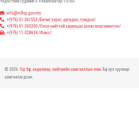
Үндэстний гудамж-5 Улаанбаатар-15160
info@mflsp.gov.mn
+(976) 51-261553 /Бичиг хэрэг, өргөдөл, гомдол/
+(976) 51-260200 /Олон нийттэй харилцах ахлах мэргэжилтэн/
+(976) 11-328634 /Факс/
© 2026.
Гэр бүл, хөдөлмөр, нийгмийн хамгааллын яам.
Бүх эрх хуулиар
хамгаалагдсан.