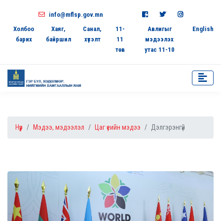
info@mflsp.gov.mn
Холбоо
Хаяг,
Санал,
11-
Авлигыг
English
барих
байршил
хүсэлт
11
мэдээлэх
төв
утас 11-10
Нүүр
Мэдээ, мэдээлэл
Цаг үеийн мэдээ
Дэлгэрэнгүй