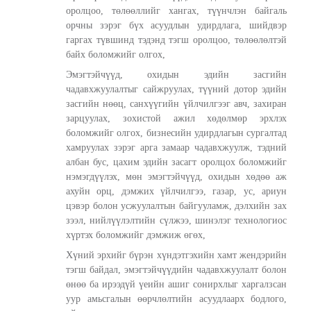
оролцоо, төлөөллийг хангах, түүнчлэн байгаль
орчны зэрэг бүх асуудлын удирдлага, шийдвэр
гаргах түвшинд тэдэнд тэгш оролцоо, төлөөлөлтэй
байх боломжийг олгох,
Эмэгтэйчүүд, охидын эдийн засгийн
чадавхжуулалтыг сайжруулах, түүний дотор эдийн
засгийн нөөц, санхүүгийн үйлчилгээг авч, захиран
зарцуулах, зохистой ажил хөдөлмөр эрхлэх
боломжийг олгох, бизнесийн удирдлагын сургалтад
хамруулах зэрэг арга замаар чадавхжуулж, тэдний
албан бус, цахим эдийн засагт оролцох боломжийг
нэмэгдүүлэх, мөн эмэгтэйчүүд, охидын хөдөө аж
ахуйн орц, дэмжих үйлчилгээ, газар, ус, ариун
цэвэр болон усжуулалтын байгууламж, дэлхийн зах
зээл, нийлүүлэлтийн сүлжээ, шинэлэг технологиос
хүртэх боломжийг дэмжиж өгөх,
Хүний эрхийг бүрэн хүндэтгэхийн хамт жендэрийн
тэгш байдал, эмэгтэйчүүдийн чадавхжуулалт болон
өнөө ба ирээдүй үеийн ашиг сонирхлыг харгалзсан
уур амьсгалын өөрчлөлтийн асуудлаарх бодлого,