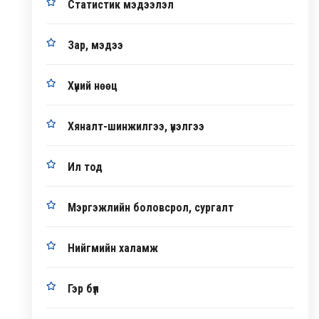
Статистик мэдээлэл
Зар, мэдээ
Хүний нөөц
Хяналт-шинжилгээ, үнэлгээ
Ил тод
Мэргэжлийн боловсрол, сургалт
Нийгмийн халамж
Гэр бүл