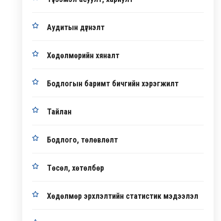
Аудитын дүгнэлт
Хөдөлмөрийн хяналт
Бодлогын баримт бичгийн хэрэгжилт
Тайлан
Бодлого, төлөвлөлт
Төсөл, хөтөлбөр
Хөдөлмөр эрхлэлтийн статистик мэдээлэл