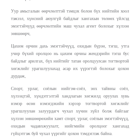
Уур амьсгалын өөрчлөлттэй тэмцэх болон бүх нийтийн хоол
тэжээл, хүнсний аюулгүй байдлыг хангахын төлөөх үйлсэд
эмэгтэйчүүд өөрчлөлтийн маш чухал агент болохыг хүлээн
зөвшөөрч,
Цахим орчин дахь эмэгтэйчүүд, охидын бүрэн, тэгш, утга
учир бүхий оролцоо нь цахим орчны жендэрийн тэгш бус
байдлыг арилгах, бүх нийтийг татан оролцуулсан тогтвортой
хөгжлийг урагшлуулахад асар их үүрэгтэй болохыг цохон
дурдаж,
Спорт, урлаг, соёлын нийгэм-соёл, энх тайвны соёл,
хүлээцтэй, хүндэтгэлтэй хандлагын хөгжилд оруулах хувь
нэмэр өсөн нэмэгдэхийн хэрээр тогтвортой хөгжлийг
урагшлуулан залуурдагч чухал хүчин зүйл болж байгааг
хүлээн зөвшөөрөхийн хамт спорт, урлаг, соёлын эмэгтэйчүүд,
охидын чадавхжуулалт, нийгмийн оролцоог хангахад
гүйцэтгэж буй чухал үүргийг цохон тэмдэглэж байна.