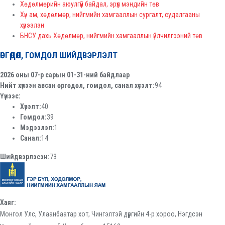
Хөдөлмөрийн аюулгүй байдал, эрүүл мэндийн төв
Хүн ам, хөдөлмөр, нийгмийн хамгааллын сургалт, судалгааны
хүрээлэн
БНСУ дахь Хөдөлмөр, нийгмийн хамгааллын үйлчилгээний төв
ӨРГӨДӨЛ, ГОМДОЛ ШИЙДВЭРЛЭЛТ
2026 оны 07-р сарын 01-31-ний байдлаар
Нийт хүлээн авсан өргөдөл, гомдол, санал хүсэлт:
94
Үүнээс:
Хүсэлт:
40
Гомдол:
39
Мэдээлэл:
1
Санал:
14
Шийдвэрлэсэн:
73
Хаяг:
Монгол Улс, Улаанбаатар хот, Чингэлтэй дүүргийн 4-р хороо, Нэгдсэн