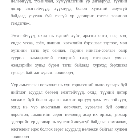
нөлөөнүүд, тухайлбал, хүмүүнлэгийн үр дагаврууд, түүний
дотор эмэгтэйчүүд, хүүхдүүд болон хүнсний аюулгүй
байдалд үзүүлж буй таагүй үр дагаврыг сэтгэл зовинон
тэмдэглэж,
Эмэгтэйчүүд, охид нь тэдний хүйс, арьсны өнгө, нас, хэл,
үндэс угсаа, соёл, шашин, хөгжлийн бэрхшээл зэргээс, мөн
бүтцийн тэгш бус байдал, тэдний нийгэм-соёлын байр
сууриас хамааралтай тодорхой саад тотгорын улмаас
жендэрийн хувьд бүрэн тэгш байдалд хүрэхэд бэрхшээл
тулгарч байгааг хүлээн зөвшөөрч,
Уур амьсгалын өөрчлөлт нь хүн төрөлхтний өмнө тулгарч буй
нийтлэг асуудал бөгөөд эмэгтэйчүүд, охид, түүний дотор
хөгжиж буй болон арлын жижиг орнууд дахь эмэгтэйчүүд,
охид нь уур амьсгалын өөрчлөлт, хүрээлэн буй орчны
доройтол, гамшгийн сөрөг нөлөөнд асар их өртөж, улмаар
эдгээрийн үр дагавар нь хүнсний аюулгүй байдлыг хамгаалах,
өлсгөлөнг эцэс болгох зэрэг асуудалд нөлөөлж байгааг хүлээн
зөвшөөрч,