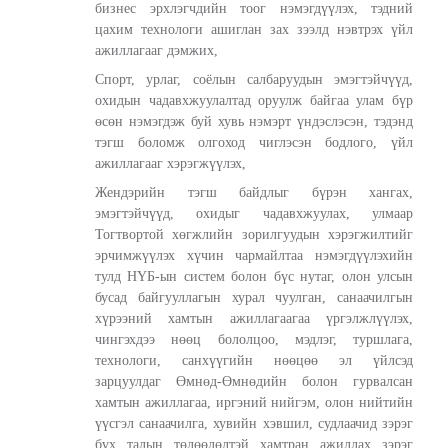
бизнес эрхлэгчдийн тоог нэмэгдүүлэх, тэдний
цахим технологи ашиглан зах зээлд нэвтрэх үйл
ажиллагааг дэмжих,
Спорт, урлаг, соёлын салбаруудын эмэгтэйчүүд,
охидын чадавхжуулалтад оруулж байгаа улам бүр
өсөн нэмэгдэж буй хувь нэмэрт үндэслэсэн, тэдэнд
тэгш боломж олгоход чиглэсэн бодлого, үйл
ажиллагааг хэрэгжүүлэх,
Жендэрийн тэгш байдлыг бүрэн хангах,
эмэгтэйчүүд, охидыг чадавхжуулах, улмаар
Тогтвортой хөгжлийн зорилгуудын хэрэгжилтийг
эрчимжүүлэх хүчин чармайлтаа нэмэгдүүлэхийн
тулд НҮБ-ын систем болон бүс нутаг, олон улсын
бусад байгууллагын хурал чуулган, санаачилгын
хүрээний хамтын ажиллагаагаа үргэлжлүүлэх,
чингэхдээ нөөц бололцоо, мэдлэг, туршлага,
технологи, санхүүгийн нөөцөө эл үйлсэд
зарцуулдаг Өмнөд-Өмнөдийн болон гурвалсан
хамтын ажиллагаа, иргэний нийгэм, олон нийтийн
үүсгэл санаачилга, хувийн хэвшил, судлаачид зэрэг
бүх талын төлөөлөлтэй хамтран ажиллах зэрэг