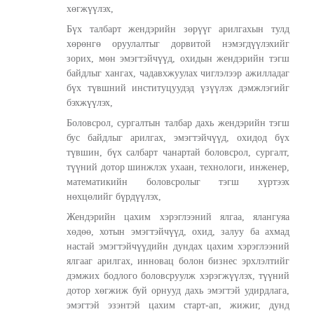
хөгжүүлэх,
Бүх талбарт жендэрийн зөрүүг арилгахын тулд
хөрөнгө оруулалтыг дорвитой нэмэгдүүлэхийг
зорих, мөн эмэгтэйчүүд, охидын жендэрийн тэгш
байдлыг хангах, чадавхжуулах чиглэлээр ажилладаг
бүх түвшний институцуудэд үзүүлэх дэмжлэгийг
бэхжүүлэх,
Боловсрол, сургалтын талбар дахь жендэрийн тэгш
бус байдлыг арилгах, эмэгтэйчүүд, охидод бүх
түвшин, бүх салбарт чанартай боловсрол, сургалт,
түүний дотор шинжлэх ухаан, технологи, инженер,
математикийн боловсролыг тэгш хүртээх
нөхцөлийг бүрдүүлэх,
Жендэрийн цахим хэрэглээний ялгаа, ялангуяа
хөдөө, хотын эмэгтэйчүүд, охид, залуу ба ахмад
настай эмэгтэйчүүдийн дундах цахим хэрэглээний
ялгааг арилгах, инновац болон бизнес эрхлэлтийг
дэмжих бодлого боловсруулж хэрэгжүүлэх, түүний
дотор хөгжиж буй орнууд дахь эмэгтэй удирдлага,
эмэгтэй эзэнтэй цахим старт-ап, жижиг, дунд