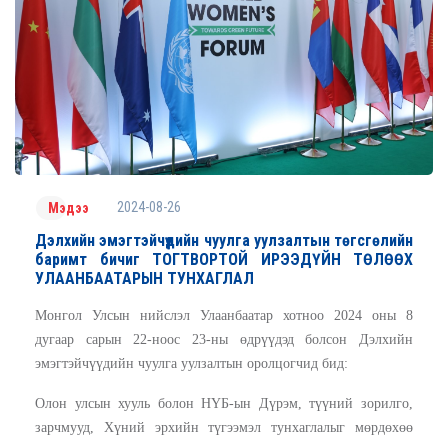
2024-08-26
Мэдээ
Дэлхийн эмэгтэйчүүдийн чуулга уулзалтын төгсгөлийн
баримт бичиг ТОГТВОРТОЙ ИРЭЭДҮЙН ТӨЛӨӨХ
УЛААНБААТАРЫН ТУНХАГЛАЛ
Монгол Улсын нийслэл Улаанбаатар хотноо 2024 оны 8
дугаар сарын 22-ноос 23-ны өдрүүдэд болсон Дэлхийн
эмэгтэйчүүдийн чуулга уулзалтын оролцогчид бид:
Олон улсын хууль болон НҮБ-ын Дүрэм, түүний зорилго,
зарчмууд, Хүний эрхийн түгээмэл тунхаглалыг мөрдөхөө