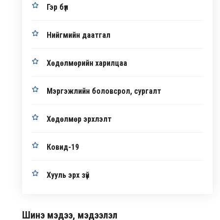
Гэр бүл
Нийгмийн даатгал
Хөдөлмөрийн харилцаа
Мэргэжлийн боловсрол, сургалт
Хөдөлмөр эрхлэлт
Ковид-19
Хууль эрх зүй
Шинэ мэдээ, мэдээлэл