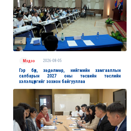
2026-08-05
Мэдээ
Гэр бүл, хөдөлмөр, нийгмийн хамгааллын
салбарын 2027 оны төсвийн төслийн
хэлэлцүүлгийг зохион байгууллаа