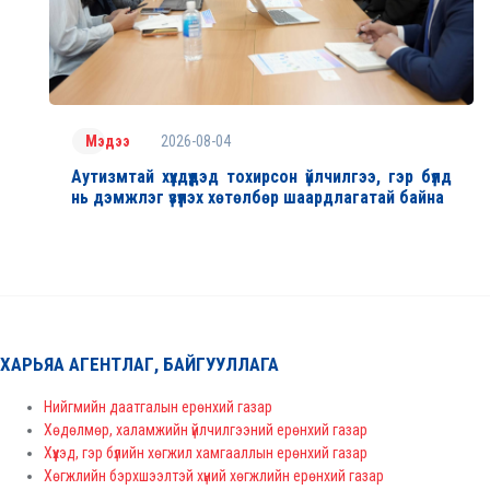
2026-08-04
Мэдээ
Аутизмтай хүүхдүүдэд тохирсон үйлчилгээ, гэр бүлд
нь дэмжлэг үзүүлэх хөтөлбөр шаардлагатай байна
ХАРЬЯА АГЕНТЛАГ, БАЙГУУЛЛАГА
Нийгмийн даатгалын ерөнхий газар
Хөдөлмөр, халамжийн үйлчилгээний ерөнхий газар
Хүүхэд, гэр бүлийн хөгжил хамгааллын ерөнхий газар
Хөгжлийн бэрхшээлтэй хүний хөгжлийн ерөнхий газар