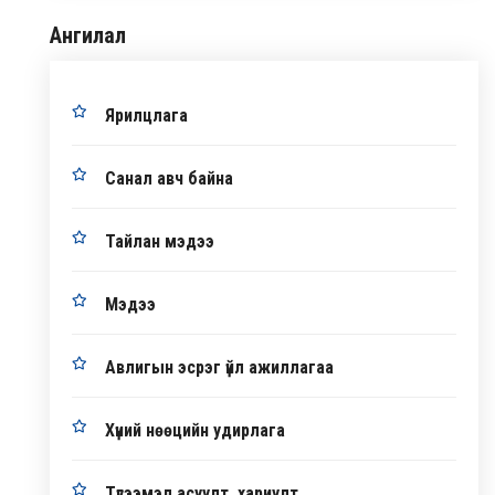
Ангилал
Ярилцлага
Санал авч байна
Тайлан мэдээ
Мэдээ
Авлигын эсрэг үйл ажиллагаа
Хүний нөөцийн удирлага
Түгээмэл асуулт, хариулт