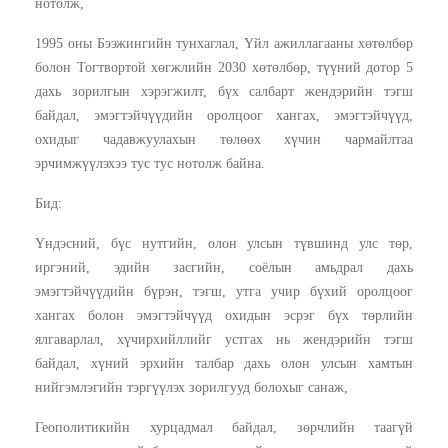
нотолж,
1995 оны Бээжингийн тунхаглал, Үйл ажиллагааны хөтөлбөр
болон Тогтвортой хөгжлийн 2030 хөтөлбөр, түүний дотор 5
дахь зорилгын хэрэгжилт, бүх салбарт жендэрийн тэгш
байдал, эмэгтэйчүүдийн оролцоог хангах, эмэгтэйчүүд,
охидыг чадавжуулахын төлөөх хүчин чармайлтаа
эрчимжүүлэхээ тус тус нотолж байна.
Бид:
Үндэсний, бүс нутгийн, олон улсын түвшинд улс төр,
иргэний, эдийн засгийн, соёлын амьдрал дахь
эмэгтэйчүүдийн бүрэн, тэгш, утга учир бүхий оролцоог
хангах болон эмэгтэйчүүд охидын эсрэг бүх төрлийн
ялгаварлал, хүчирхийллийг устгах нь жендэрийн тэгш
байдал, хүний эрхийн талбар дахь олон улсын хамтын
нийгэмлэгийн тэргүүлэх зорилгууд болохыг санаж,
Геополитикийн хурцадмал байдал, зөрчлийн таагүй