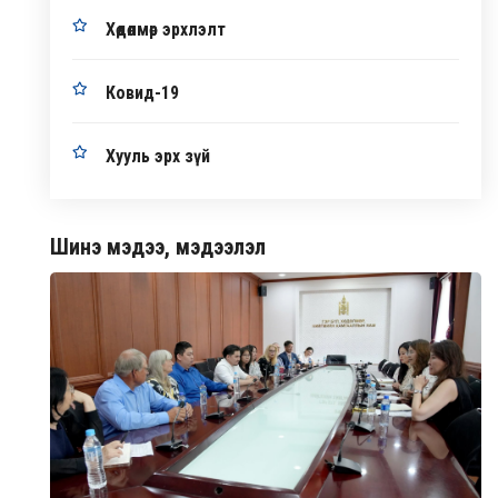
Хөдөлмөр эрхлэлт
Ковид-19
Хууль эрх зүй
Шинэ мэдээ, мэдээлэл