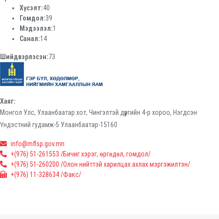
Хүсэлт:
40
Гомдол:
39
Мэдээлэл:
1
Санал:
14
Шийдвэрлэсэн:
73
Хаяг:
Монгол Улс, Улаанбаатар хот, Чингэлтэй дүүргийн 4-р хороо, Нэгдсэн
Үндэстний гудамж-5 Улаанбаатар-15160
info@mflsp.gov.mn
+(976) 51-261553 /Бичиг хэрэг, өргөдөл, гомдол/
+(976) 51-260200 /Олон нийттэй харилцах ахлах мэргэжилтэн/
+(976) 11-328634 /Факс/