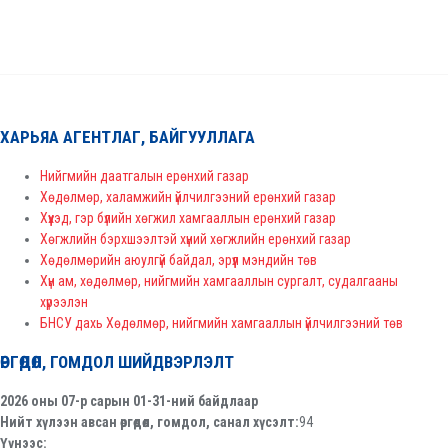
ХАРЬЯА АГЕНТЛАГ, БАЙГУУЛЛАГА
Нийгмийн даатгалын ерөнхий газар
Хөдөлмөр, халамжийн үйлчилгээний ерөнхий газар
Хүүхэд, гэр бүлийн хөгжил хамгааллын ерөнхий газар
Хөгжлийн бэрхшээлтэй хүний хөгжлийн ерөнхий газар
Хөдөлмөрийн аюулгүй байдал, эрүүл мэндийн төв
Хүн ам, хөдөлмөр, нийгмийн хамгааллын сургалт, судалгааны
хүрээлэн
БНСУ дахь Хөдөлмөр, нийгмийн хамгааллын үйлчилгээний төв
ӨРГӨДӨЛ, ГОМДОЛ ШИЙДВЭРЛЭЛТ
2026 оны 07-р сарын 01-31-ний байдлаар
Нийт хүлээн авсан өргөдөл, гомдол, санал хүсэлт:
94
Үүнээс: