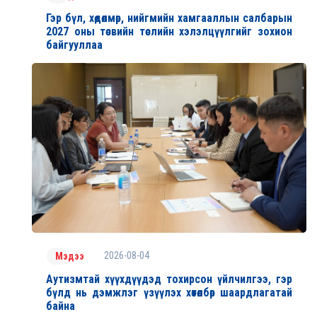
Гэр бүл, хөдөлмөр, нийгмийн хамгааллын салбарын
2027 оны төсвийн төслийн хэлэлцүүлгийг зохион
байгууллаа
2026-08-04
Мэдээ
Аутизмтай хүүхдүүдэд тохирсон үйлчилгээ, гэр
бүлд нь дэмжлэг үзүүлэх хөтөлбөр шаардлагатай
байна