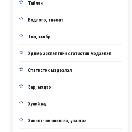
Тайлан
Бодлого, төлөвлөлт
Төсөл, хөтөлбөр
Хөдөлмөр эрхлэлтийн статистик мэдээлэл
Статистик мэдээлэл
Зар, мэдээ
Хүний нөөц
Хяналт-шинжилгээ, үнэлгээ