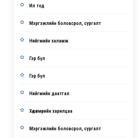
Ил тод
Мэргэжлийн боловсрол, сургалт
Нийгмийн халамж
Гэр бүл
Гэр бүл
Нийгмийн даатгал
Хөдөлмөрийн харилцаа
Мэргэжлийн боловсрол, сургалт