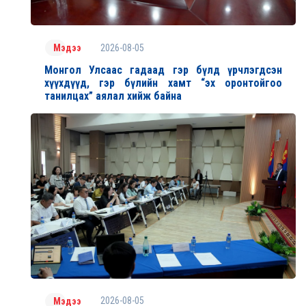
2026-08-05
Мэдээ
Монгол Улсаас гадаад гэр бүлд үрчлэгдсэн
хүүхдүүд, гэр бүлийн хамт “эх оронтойгоо
танилцах” аялал хийж байна
2026-08-05
Мэдээ