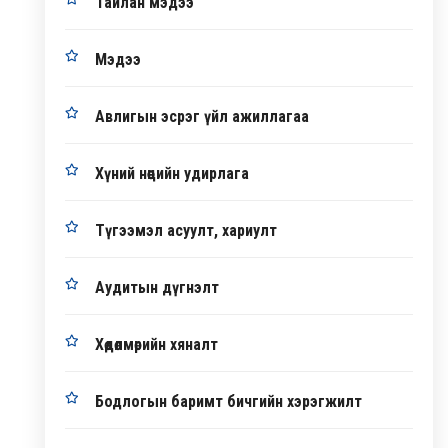
Тайлан мэдээ
Мэдээ
Авлигын эсрэг үйл ажиллагаа
Хүний нөөцийн удирлага
Түгээмэл асуулт, хариулт
Аудитын дүгнэлт
Хөдөлмөрийн хяналт
Бодлогын баримт бичгийн хэрэгжилт