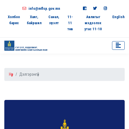
info@mflsp.gov.mn
Холбоо
Хаяг,
Санал,
11-
Авлигыг
English
барих
байршил
хүсэлт
11
мэдээлэх
төв
утас 11-10
Нүүр
Дэлгэрэнгүй