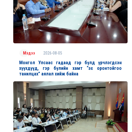
2026-08-05
Мэдээ
Монгол Улсаас гадаад гэр бүлд үрчлэгдсэн
хүүхдүүд, гэр бүлийн хамт “эх оронтойгоо
танилцах” аялал хийж байна