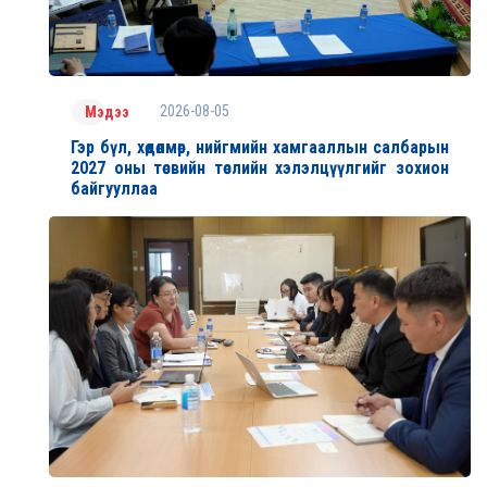
2026-08-05
Мэдээ
Гэр бүл, хөдөлмөр, нийгмийн хамгааллын салбарын
2027 оны төсвийн төслийн хэлэлцүүлгийг зохион
байгууллаа