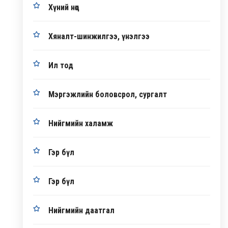
Хүний нөөц
Хяналт-шинжилгээ, үнэлгээ
Ил тод
Мэргэжлийн боловсрол, сургалт
Нийгмийн халамж
Гэр бүл
Гэр бүл
Нийгмийн даатгал