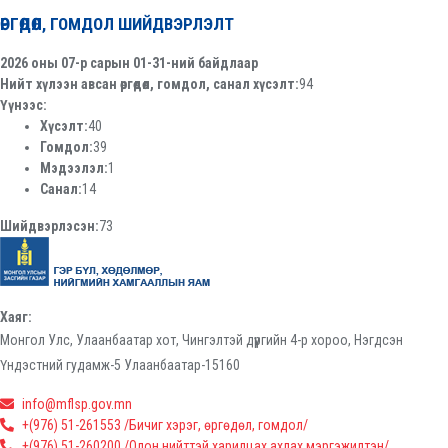
ӨРГӨДӨЛ, ГОМДОЛ ШИЙДВЭРЛЭЛТ
2026 оны 07-р сарын 01-31-ний байдлаар
Нийт хүлээн авсан өргөдөл, гомдол, санал хүсэлт:
94
Үүнээс:
Хүсэлт:
40
Гомдол:
39
Мэдээлэл:
1
Санал:
14
Шийдвэрлэсэн:
73
Хаяг:
Монгол Улс, Улаанбаатар хот, Чингэлтэй дүүргийн 4-р хороо, Нэгдсэн
Үндэстний гудамж-5 Улаанбаатар-15160
info@mflsp.gov.mn
+(976) 51-261553 /Бичиг хэрэг, өргөдөл, гомдол/
+(976) 51-260200 /Олон нийттэй харилцах ахлах мэргэжилтэн/