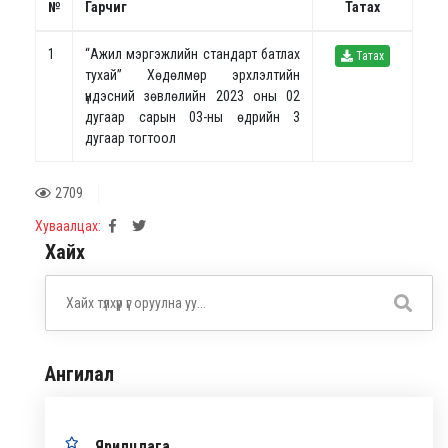
№
Гарчиг
Татах
1
“Ажил мэргэжлийн стандарт батлах
Татах
тухай” Хөдөлмөр эрхлэлтийн
үндэсний зөвлөлийн 2023 оны 02
дугаар сарын 03-ны өдрийн 3
дугаар тогтоол
2709
Хуваалцах:
Хайх
Ангилал
Ярилцлага