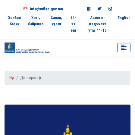
info@mflsp.gov.mn
Холбоо
Хаяг,
Санал,
11-
Авлигыг
English
барих
байршил
хүсэлт
11
мэдээлэх
төв
утас 11-10
Нүүр
Дэлгэрэнгүй