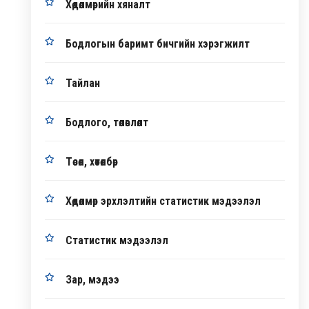
Хөдөлмөрийн хяналт
Бодлогын баримт бичгийн хэрэгжилт
Тайлан
Бодлого, төлөвлөлт
Төсөл, хөтөлбөр
Хөдөлмөр эрхлэлтийн статистик мэдээлэл
Статистик мэдээлэл
Зар, мэдээ