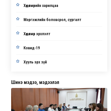
Хөдөлмөрийн харилцаа
Мэргэжлийн боловсрол, сургалт
Хөдөлмөр эрхлэлт
Ковид-19
Хууль эрх зүй
Шинэ мэдээ, мэдээлэл