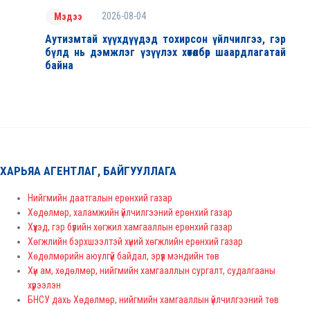
2026-08-04
Мэдээ
Аутизмтай хүүхдүүдэд тохирсон үйлчилгээ, гэр
бүлд нь дэмжлэг үзүүлэх хөтөлбөр шаардлагатай
байна
ХАРЬЯА АГЕНТЛАГ, БАЙГУУЛЛАГА
Нийгмийн даатгалын ерөнхий газар
Хөдөлмөр, халамжийн үйлчилгээний ерөнхий газар
Хүүхэд, гэр бүлийн хөгжил хамгааллын ерөнхий газар
Хөгжлийн бэрхшээлтэй хүний хөгжлийн ерөнхий газар
Хөдөлмөрийн аюулгүй байдал, эрүүл мэндийн төв
Хүн ам, хөдөлмөр, нийгмийн хамгааллын сургалт, судалгааны
хүрээлэн
БНСУ дахь Хөдөлмөр, нийгмийн хамгааллын үйлчилгээний төв