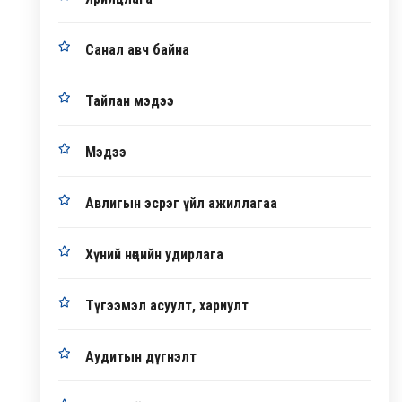
Санал авч байна
Тайлан мэдээ
Мэдээ
Авлигын эсрэг үйл ажиллагаа
Хүний нөөцийн удирлага
Түгээмэл асуулт, хариулт
Аудитын дүгнэлт