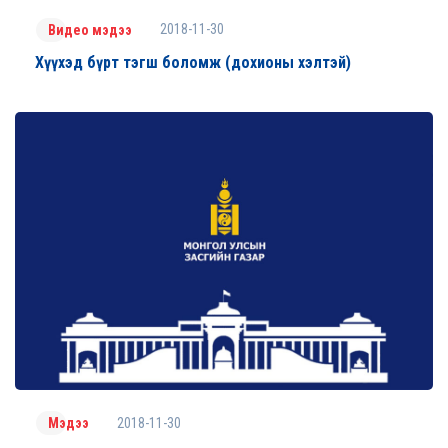
2018-11-30
Видео мэдээ
Хүүхэд бүрт тэгш боломж (дохионы хэлтэй)
2018-11-30
Мэдээ