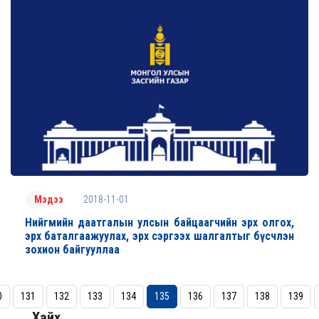
2018-11-01
Мэдээ
Нийгмийн даатгалын улсын байцаагчийн эрх олгох,
эрх баталгаажуулах, эрх сэргээх шалгалтыг бүсчлэн
зохион байгууллаа
0
131
132
133
134
135
136
137
138
139
Хайх