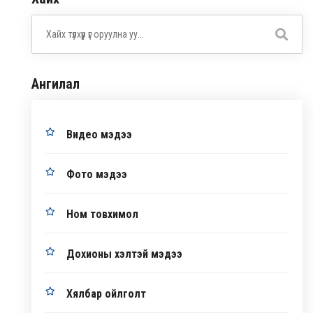
Ангилал
Видео мэдээ
Фото мэдээ
Ном товхимол
Дохионы хэлтэй мэдээ
Хялбар ойлголт