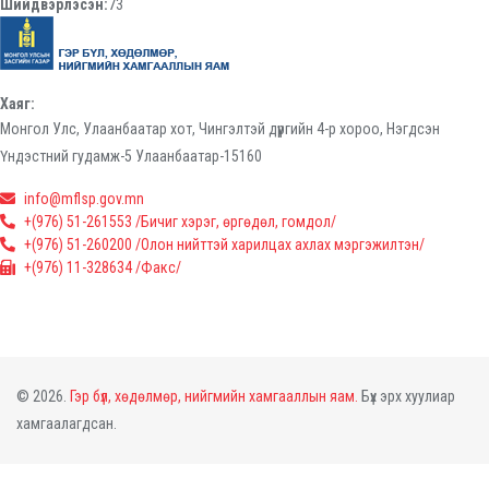
Шийдвэрлэсэн:
73
Хаяг:
Монгол Улс, Улаанбаатар хот, Чингэлтэй дүүргийн 4-р хороо, Нэгдсэн
Үндэстний гудамж-5 Улаанбаатар-15160
info@mflsp.gov.mn
+(976) 51-261553 /Бичиг хэрэг, өргөдөл, гомдол/
+(976) 51-260200 /Олон нийттэй харилцах ахлах мэргэжилтэн/
+(976) 11-328634 /Факс/
© 2026.
Гэр бүл, хөдөлмөр, нийгмийн хамгааллын яам.
Бүх эрх хуулиар
хамгаалагдсан.