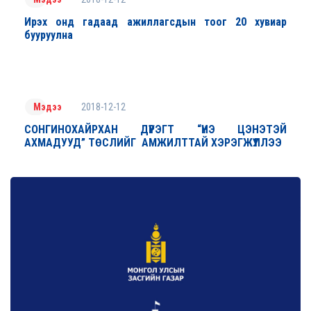
Ирэх онд гадаад ажиллагсдын тоог 20 хувиар
бууруулна
2018-12-12
Мэдээ
СОНГИНОХАЙРХАН ДҮҮРЭГТ “ҮНЭ ЦЭНЭТЭЙ
АХМАДУУД” ТӨСЛИЙГ АМЖИЛТТАЙ ХЭРЭГЖҮҮЛЛЭЭ