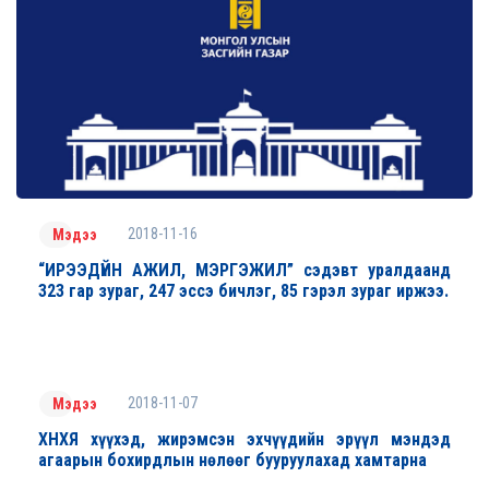
2018-11-16
Мэдээ
“ИРЭЭДҮЙН АЖИЛ, МЭРГЭЖИЛ” сэдэвт уралдаанд
323 гар зураг, 247 эссэ бичлэг, 85 гэрэл зураг иржээ.
2018-11-07
Мэдээ
ХНХЯ хүүхэд, жирэмсэн эхчүүдийн эрүүл мэндэд
агаарын бохирдлын нөлөөг бууруулахад хамтарна