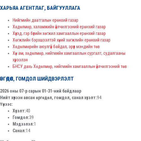
ХАРЬЯА АГЕНТЛАГ, БАЙГУУЛЛАГА
Нийгмийн даатгалын ерөнхий газар
Хөдөлмөр, халамжийн үйлчилгээний ерөнхий газар
Хүүхэд, гэр бүлийн хөгжил хамгааллын ерөнхий газар
Хөгжлийн бэрхшээлтэй хүний хөгжлийн ерөнхий газар
Хөдөлмөрийн аюулгүй байдал, эрүүл мэндийн төв
Хүн ам, хөдөлмөр, нийгмийн хамгааллын сургалт, судалгааны
хүрээлэн
БНСУ дахь Хөдөлмөр, нийгмийн хамгааллын үйлчилгээний төв
ӨРГӨДӨЛ, ГОМДОЛ ШИЙДВЭРЛЭЛТ
2026 оны 07-р сарын 01-31-ний байдлаар
Нийт хүлээн авсан өргөдөл, гомдол, санал хүсэлт:
94
Үүнээс:
Хүсэлт:
40
Гомдол:
39
Мэдээлэл:
1
Санал:
14