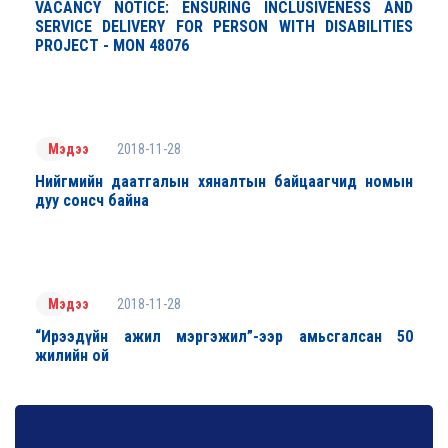
VACANCY NOTICE: ENSURING INCLUSIVENESS AND
SERVICE DELIVERY FOR PERSON WITH DISABILITIES
PROJECT - MON 48076
2018-11-28
Мэдээ
Нийгмийн даатгалын хяналтын байцаагчид номын
дуу сонсч байна
2018-11-28
Мэдээ
“Ирээдүйн ажил мэргэжил”-ээр амьсгалсан 50
жилийн ой