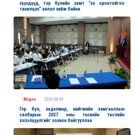
хүүхдүүд, гэр бүлийн хамт “эх оронтойгоо
танилцах” аялал хийж байна
2026-08-05
Мэдээ
Гэр бүл, хөдөлмөр, нийгмийн хамгааллын
салбарын 2027 оны төсвийн төслийн
хэлэлцүүлгийг зохион байгууллаа