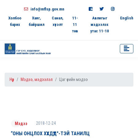
info@mflsp.gov.mn
Холбоо
Хаяг,
Санал,
11-
Авлигыг
English
барих
байршил
хүсэлт
11
мэдээлэх
төв
утас 11-10
Нүүр
Мэдээ, мэдээлэл
Цаг үеийн мэдээ
2018-12-24
Мэдээ
“ОНЫ ОНЦЛОХ ХҮҮХДҮҮД"-ТЭЙ ТАНИЛЦ