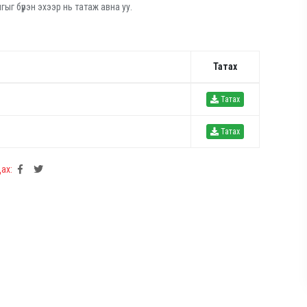
ыг бүрэн эхээр нь татаж авна уу.
Татах
Татах
Татах
ах: