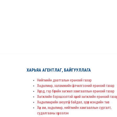
ХАРЬЯА АГЕНТЛАГ, БАЙГУУЛЛАГА
Нийгмийн даатгалын ерөнхий газар
Хөдөлмөр, халамжийн үйлчилгээний ерөнхий газар
Хүүхэд, гэр бүлийн хөгжил хамгааллын ерөнхий газар
Хөгжлийн бэрхшээлтэй хүний хөгжлийн ерөнхий газа
Хөдөлмөрийн аюулгүй байдал, эрүүл мэндийн төв
Хүн ам, хөдөлмөр, нийгмийн хамгааллын сургалт,
судалгааны хүрээлэн