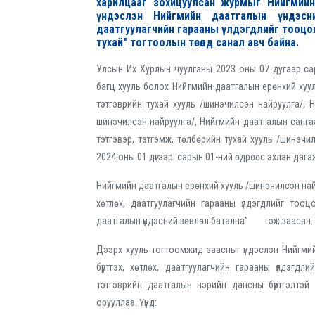
харилцааг зохицуулсан журмыг Нийгмийн
үндэслэн Нийгмийн даатгалын үндэсний
даатгуулагчийн гарааны үлдэгдлийг тооцо
тухай" тогтоолын төсөлд санал авч байна.
Улсын Их Хурлын чуулганы 2023 оны 07 дугаар с
багц хууль болох Нийгмийн даатгалын ерөнхий хуу
тэтгэврийн тухай хууль /шинэчилсэн найруулга/,
шинэчилсэн найруулга/, Нийгмийн даатгалын санга
тэтгэвэр, тэтгэмж, төлбөрийн тухай хууль /шинэчи
2024 оны 01 дүгээр сарын 01-ний өдрөөс эхлэн даг
Нийгмийн даатгалын ерөнхий хууль /шинэчилсэн найру
хөтлөх, даатгуулагчийн гарааны үлдэгдлийг тоо
даатгалын үндэсний зөвлөл батална”
гэж заасан.
Дээрх хууль тогтоомжид заасныг үндэслэн Нийгмий
бүртгэх, хөтлөх, даатгуулагчийн гарааны үлдэгд
тэтгэврийн даатгалын нэрийн дансны бүртгэлтэй
орууллаа. Үүнд: