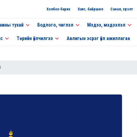
Холбоо барих
Хаяг, байршил
Санал, хүсэлт
амны тухай
Бодлого, чиглэл
Мэдээ, мэдээлэл
нс
Төрийн үйлчилгээ
Авлигын эсрэг үйл ажиллагаа
й