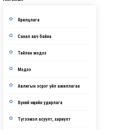
Ярилцлага
Санал авч байна
Тайлан мэдээ
Мэдээ
Авлигын эсрэг үйл ажиллагаа
Хүний нөөцийн удирлага
Түгээмэл асуулт, хариулт