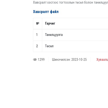
Хавсралт хэсгээс тогтоолын төсөл болон танилцуулг
Хавсралт файл
№
Гарчиг
1
Танилцуулга
2
Төсөл
1299
Шинэчилсэн: 2023-10-25
Хуваалц