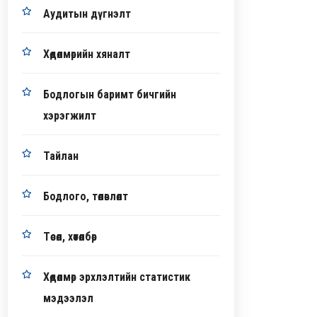
Аудитын дүгнэлт
Хөдөлмөрийн хяналт
Бодлогын баримт бичгийн
хэрэгжилт
Тайлан
Бодлого, төлөвлөлт
Төсөл, хөтөлбөр
Хөдөлмөр эрхлэлтийн статистик
мэдээлэл