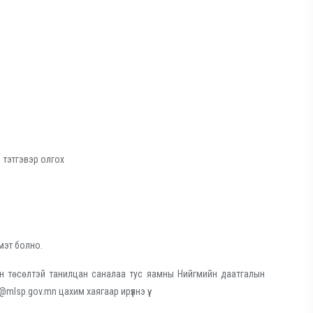
 тэтгэвэр олгох
 мэт болно.
ын төсөлтэй танилцан саналаа тус яамны Нийгмийн даатгалын
lsp.gov.mn цахим хаягаар ирүүлнэ үү.