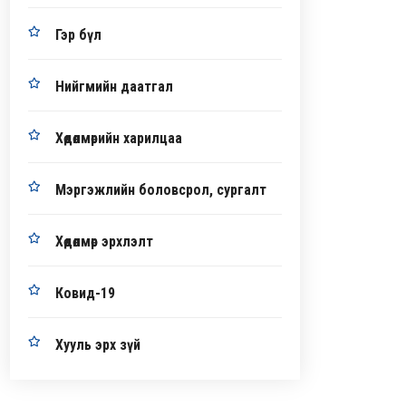
Гэр бүл
Нийгмийн даатгал
Хөдөлмөрийн харилцаа
Мэргэжлийн боловсрол, сургалт
Хөдөлмөр эрхлэлт
Ковид-19
Хууль эрх зүй