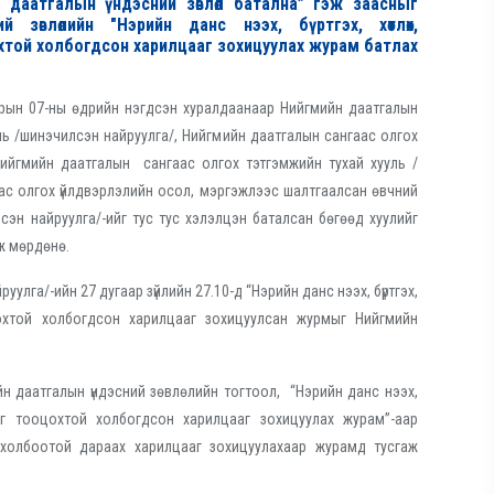
 даатгалын үндэсний зөвлөл батална” гэж заасныг
 зөвлөлийн "Нэрийн данс нээх, бүртгэх, хөтлөх,
хтой холбогдсон харилцааг зохицуулах журам батлах
арын 07-ны өдрийн нэгдсэн хуралдаанаар Нийгмийн даатгалын
ль /шинэчилсэн найруулга/, Нийгмийн даатгалын сангаас олгох
 Нийгмийн даатгалын сангаас олгох тэтгэмжийн тухай хууль /
ас олгох үйлдвэрлэлийн осол, мэргэжлээс шалтгаалсан өвчний
лсэн найруулга/-ийг тус тус хэлэлцэн баталсан бөгөөд хуулийг
аж мөрдөнө.
улга/-ийн 27 дугаар зүйлийн 27.10-д “Нэрийн данс нээх, бүртгэх,
цохтой холбогдсон харилцааг зохицуулсан журмыг Нийгмийн
н даатгалын үндэсний зөвлөлийн тогтоол, “Нэрийн данс нээх,
лийг тооцохтой холбогдсон харилцааг зохицуулах журам”-аар
 холбоотой дараах харилцааг зохицуулахаар журамд тусгаж