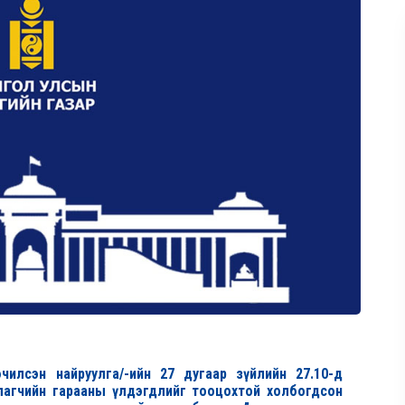
чилсэн найруулга/-ийн 27 дугаар зүйлийн 27.10-д
гуулагчийн гарааны үлдэгдлийг тооцохтой холбогдсон