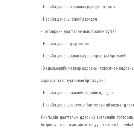
- Нэрийн дансны гарааны үлдэгдэл тооцох
- Нэрийн дансны эхний үлдэгдэл
- Тэтгэврийн даатгалын шимтгэлийн бүртгэл
- Нэрийн дансанд хүү тооцох
- Нэрийн дансны мөнгөжүүлсэн орлогын бүртгэлийн
- Хөдөлмөрийн чадвар алдсаны, тэжээгчээ алдсаны
зориулалтаар тусгайлан бүртгэх данс
- Нэрийн дансны жилийн эцсийн үлдэгдэл
- Нэрийн дансны орлогыг бүртгэх тусгай нөхцөлүүд гэх
Нийгмийн даатгалын үндэсний зөвлөлийн тогтоол
бодлогын хэрэгжилтийг зохицуулах газарт tserenbat@m