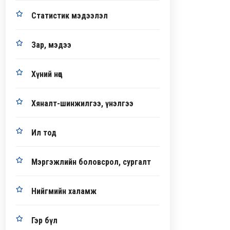
Статистик мэдээлэл
Зар, мэдээ
Хүний нөөц
Хяналт-шинжилгээ, үнэлгээ
Ил тод
Мэргэжлийн боловсрол, сургалт
Нийгмийн халамж
Гэр бүл