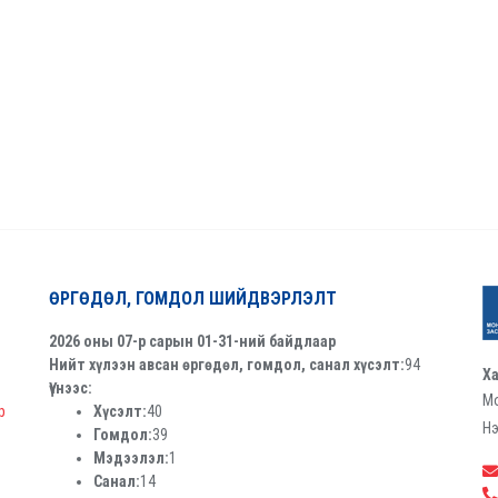
ӨРГӨДӨЛ, ГОМДОЛ ШИЙДВЭРЛЭЛТ
2026 оны 07-р сарын 01-31-ний байдлаар
Нийт хүлээн авсан өргөдөл, гомдол, санал хүсэлт:
94
Ха
Үүнээс:
Мо
р
Хүсэлт:
40
Нэ
Гомдол:
39
Мэдээлэл:
1
Санал:
14