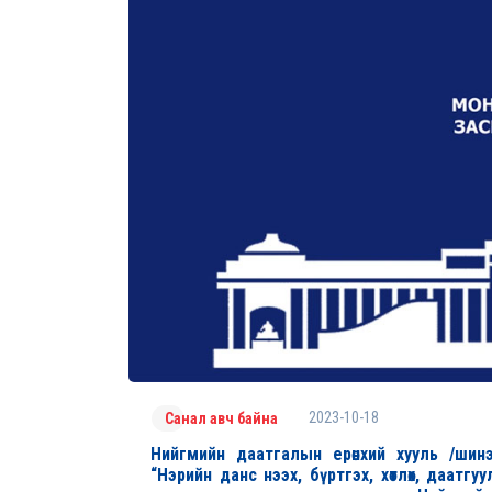
2023-10-18
Санал авч байна
Нийгмийн даатгалын ерөнхий хууль /шинэ
“Нэрийн данс нээх, бүртгэх, хөтлөх, даат