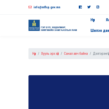
info@mflsp.gov.mn
Нүүр
Я
Шилэн да
Нүүр
Хууль эрх зүй
Санал авч байна
Дэлгэрэнгү