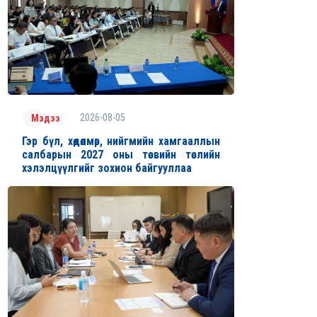
2026-08-05
Мэдээ
Гэр бүл, хөдөлмөр, нийгмийн хамгааллын
салбарын 2027 оны төсвийн төслийн
хэлэлцүүлгийг зохион байгууллаа