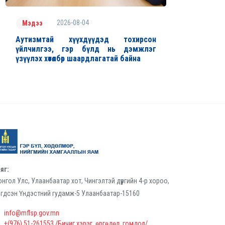
2026-08-04
Мэдээ
Аутизмтай хүүхдүүдэд тохирсон
үйлчилгээ, гэр бүлд нь дэмжлэг
үзүүлэх хөтөлбөр шаардлагатай байна
яг:
нгол Улс, Улаанбаатар хот, Чингэлтэй дүүргийн 4-р хороо,
гдсэн Үндэстний гудамж-5 Улаанбаатар-15160
info@mflsp.gov.mn
+(976) 51-261553 /Бичиг хэрэг, өргөдөл, гомдол/