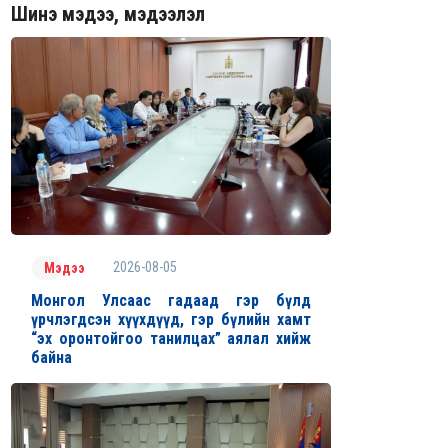
Шинэ мэдээ, мэдээлэл
2026-08-05
Мэдээ
Монгол Улсаас гадаад гэр бүлд
үрчлэгдсэн хүүхдүүд, гэр бүлийн хамт
“эх оронтойгоо танилцах” аялал хийж
байна