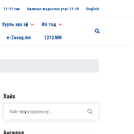
11-11 төв
Авлигыг мэдээлэх утас 11-10
English
Хууль эрх зүй
Ил тод
e-Zasag.mn
1212.MN
Хайх
Ангилал