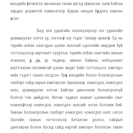
мэндийн үйлчилгээ авсныхаа төлөө иргэд хувиасаа төлж байгаа
зардал дорвитой хэмжээгээр буурах нөхцөл бүрдэнэ хэмээн
үзсэн.
Бид энэ удаагийн хэлэлцээрээр нэг удаагийн
урамшуулал олгох уу, олгохгүй юу гэдэг талаар яриагүй. Ер нь
төрийн албан хаагчдын цалин хөлсний одоогийн мөрдөж буй
тогтолцоонд өөрчлөлт оруулъя, төрийн албан хаагчийн ажлын
ачаалал, үр дүн, ур чадвар, ажлын байрны нөбхцөлөөс
шалтгаалан ялгамжтай цалин авдаг байх тогтолцоог хамтарч
хийе гэдэгт санал нэгдсэн. Эрүүл мэндийн болон боловсролын
салбарт сайд нарын хамтарсан тушаалаар нэмэгдэл, нэмэгдэл
хөлс, урамшуулал олгож байгааг шинэчилж боловсронгуй
болгоё гэж шийдсэн. Ингэж чадвал заавал цалингийн санг
нэмэхгүйгээр нэмэгдэл, нэмэгдэл хөлсийг өсгөх боломж бий.
Зөвхөн боловсролын салбарт нэмэгдэл, нэмэгдэл хөлс олгох
Засгийн газрын тогтоолоор баталсан долоо, сайдын
дангаараа болон бусад сайд нартай хамтарч баталсан таван