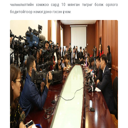
чөлөөлөлтийн хэмжээ сард 10 мянган төгрөг болж орлого
бодитойгоор нэмэгдэнэ гэсэн үг юм.