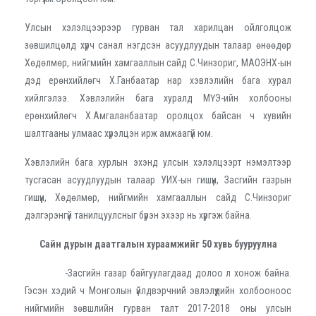
Улсын хэлэлцээрээр гурван тал харилцан ойлголцож
зөвшилцөлд хүрч санал нэгдсэн асуудлуудын талаар өнөөдөр
Хөдөлмөр, нийгмийн хамгааллын сайд С.Чинзориг, МАОЭНХ-ын
дэд ерөнхийлөгч Х.Ганбаатар нар хэвлэлийн бага хурал
хийлгэлээ. Хэвлэлийн бага хуралд МҮЭ-ийн холбооны
ерөнхийлөгч Х.Амгаланбаатар оролцох байсан ч хувийн
шалтгааны улмаас хүрэлцэн ирж амжаагүй юм.
Хэвлэлийн бага хурлын эхэнд улсын хэлэлцээрт нэмэлтээр
тусгасан асуудлуудын талаар УИХ-ын гишүүн, Засгийн газрын
гишүүн, Хөдөлмөр, нийгмийн хамгааллын сайд С.Чинзориг
дэлгэрэнгүй танилцуулсныг бүрэн эхээр нь хүргэж байна.
Сайн дурын даатгалын хураамжийг 50 хувь бууруулна
-Засгийн газар байгуулагдаад долоо л хонож байна.
Гэсэн хэдий ч Монголын үйлдвэрчний эвлэлүүдийн холбооноос
нийгмийн зөвшлийн гурван талт 2017-2018 оны улсын