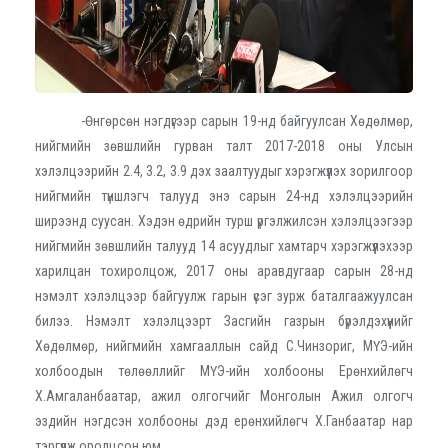
-Өнгөрсөн нэгдүгээр сарын 19-нд байгуулсан Хөдөлмөр,
нийгмийн зөвшлийн гурван талт 2017-2018 оны Улсын
хэлэлцээрийн 2.4, 3.2, 3.9 дэх заалтуудыг хэрэгжүүлэх зорилгоор
нийгмийн түншлэгч талууд энэ сарын 24-нд хэлэлцээрийн
ширээнд суусан. Хэдэн өдрийн турш үргэлжилсэн хэлэлцээгээр
нийгмийн зөвшлийн талууд 14 асуудлыг хамтарч хэрэгжүүлэхээр
харилцан тохиролцож, 2017 оны аравдугаар сарын 28-нд
нэмэлт хэлэлцээр байгуулж гарын үсэг зурж баталгаажуулсан
билээ. Нэмэлт хэлэлцээрт Засгийн газрын бүрэлдэхүүнийг
Хөдөлмөр, нийгмийн хамгааллын сайд С.Чинзориг, МҮЭ-ийн
холбоодын төлөөллийг МҮЭ-ийн холбооны Ерөнхийлөгч
Х.Амгаланбаатар, ажил олгогчийг Монголын Ажил олгогч
эздийн нэгдсэн холбооны дэд ерөнхийлөгч Х.Ганбаатар нар
тэргүүлж оролцсон юм.