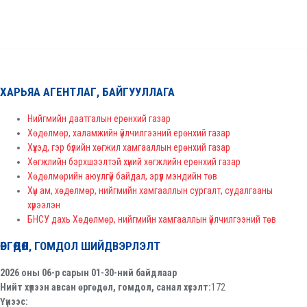
ХАРЬЯА АГЕНТЛАГ, БАЙГУУЛЛАГА
Нийгмийн даатгалын ерөнхий газар
Хөдөлмөр, халамжийн үйлчилгээний ерөнхий газар
Хүүхэд, гэр бүлийн хөгжил хамгааллын ерөнхий газар
Хөгжлийн бэрхшээлтэй хүний хөгжлийн ерөнхий газар
Хөдөлмөрийн аюулгүй байдал, эрүүл мэндийн төв
Хүн ам, хөдөлмөр, нийгмийн хамгааллын сургалт, судалгааны
хүрээлэн
БНСУ дахь Хөдөлмөр, нийгмийн хамгааллын үйлчилгээний төв
ӨРГӨДӨЛ, ГОМДОЛ ШИЙДВЭРЛЭЛТ
2026 оны 06-р сарын 01-30-ний байдлаар
Нийт хүлээн авсан өргөдөл, гомдол, санал хүсэлт:
172
Үүнээс: