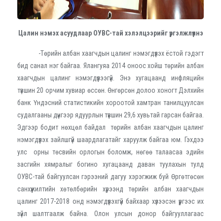
Цалин нэмэх асуудлаар ОУВС-тай хэлэлцээрийг үргэлжлүүлнэ
-Төрийн албан хаагчдын цалинг нэмэгдүүлэх ёстой гэдэгт
бид санал нэг байгаа. Ялангуяа 2014 оноос хойш төрийн албан
хаагчдын цалинг нэмэгдүүлээгүй. Энэ хугацаанд инфляцийн
түвшин 20 орчим хувиар өссөн. Өнгөрсөн долоо хоногт Дэлхийн
банк Үндэсний статистикийн хороотой хамтран танилцуулсан
судалгааны дүнгээр ядуурлын түвшин 29,6 хувьтай гарсан байгаа.
Эдгээр бодит нөхцөл байдал төрийн албан хаагчдын цалинг
нэмэгдүүлэх зайлшгүй шаардлагатайг харуулж байгаа юм. Гэхдээ
улс орны төсвийн орлогын боломж, нөгөө талаасаа эдийн
засгийн хямралыг богино хугацаанд даван туулахын тулд
ОУВС-тай байгуулсан гэрээний дагуу хэрэгжиж буй Өргөтгөсөн
санхүүжилтийн хөтөлбөрийн хүрээнд төрийн албан хаагчдын
цалинг 2017-2018 онд нэмэгдүүлэхгүй байхаар хүлээсэн үүргээс их
зүйл шалтгаалж байна. Олон улсын донор байгууллагаас