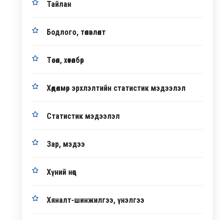
Тайлан
Бодлого, төлөвлөлт
Төсөл, хөтөлбөр
Хөдөлмөр эрхлэлтийн статистик мэдээлэл
Статистик мэдээлэл
Зар, мэдээ
Хүний нөөц
Хяналт-шинжилгээ, үнэлгээ