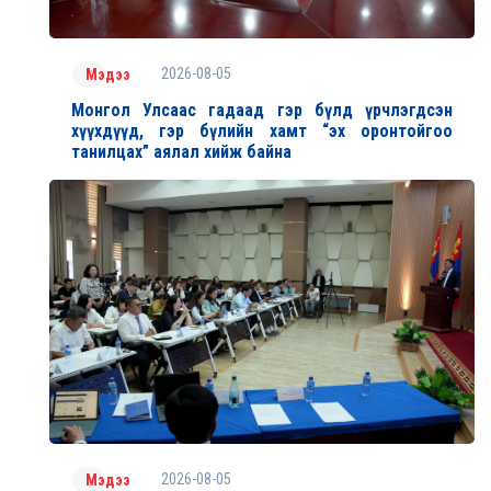
2026-08-05
Мэдээ
Монгол Улсаас гадаад гэр бүлд үрчлэгдсэн
хүүхдүүд, гэр бүлийн хамт “эх оронтойгоо
танилцах” аялал хийж байна
2026-08-05
Мэдээ