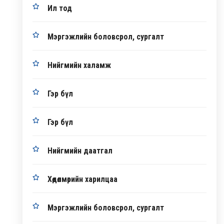
Ил тод
Мэргэжлийн боловсрол, сургалт
Нийгмийн халамж
Гэр бүл
Гэр бүл
Нийгмийн даатгал
Хөдөлмөрийн харилцаа
Мэргэжлийн боловсрол, сургалт