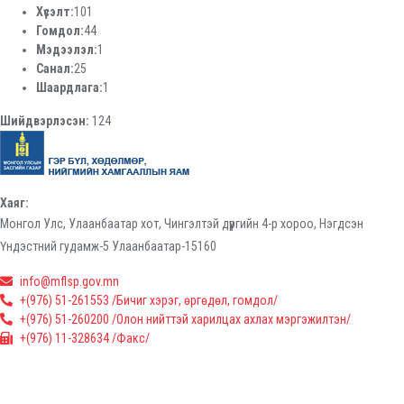
Хүсэлт:
101
Гомдол:
44
Мэдээлэл:
1
Санал:
25
Шаардлага:
1
Шийдвэрлэсэн:
124
Хаяг:
Монгол Улс, Улаанбаатар хот, Чингэлтэй дүүргийн 4-р хороо, Нэгдсэн
Үндэстний гудамж-5 Улаанбаатар-15160
info@mflsp.gov.mn
+(976) 51-261553 /Бичиг хэрэг, өргөдөл, гомдол/
+(976) 51-260200 /Олон нийттэй харилцах ахлах мэргэжилтэн/
+(976) 11-328634 /Факс/