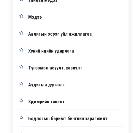
Тайлан мэдээ
Мэдээ
Авлигын эсрэг үйл ажиллагаа
Хүний нөөцийн удирлага
Түгээмэл асуулт, хариулт
Аудитын дүгнэлт
Хөдөлмөрийн хяналт
Бодлогын баримт бичгийн хэрэгжилт