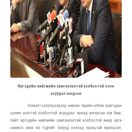
Иргэдийн нийгмийн хамгаалалтай холбоотой олон
асуудал хөндсөн
-Нэмэлт хэлэлцээрээр зөвхөн төрийн албан хаагчдын
цалин хөлстэй холбоотой асуудлыг яриад өнгөрсөн юм биш.
Нийт иргэдийн нийгмийн хамгаалалтай холбоотой ямар арга
хэмжээ авах вэ гэдгийг талууд нэлээд нухацтай ярилцсан.