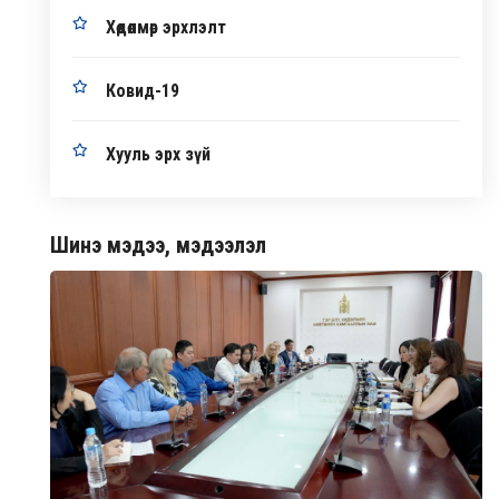
Хөдөлмөр эрхлэлт
Ковид-19
Хууль эрх зүй
Шинэ мэдээ, мэдээлэл