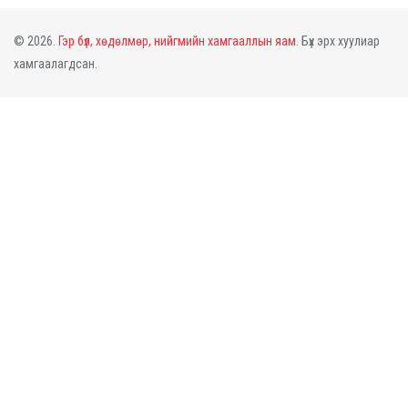
© 2026.
Гэр бүл, хөдөлмөр, нийгмийн хамгааллын яам.
Бүх эрх хуулиар
хамгаалагдсан.