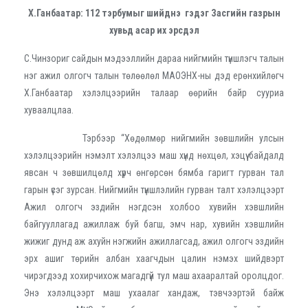
Х.Ганбаатар:
112 тэрбумыг шийднэ гэдэг Засгийн газрын
хувьд асар их эрсдэл
С.Чинзориг сайдын мэдээллийн дараа нийгмийн түншлэгч талын
нэг ажил олгогч талын төлөөлөл МАОЭНХ-ны дэд ерөнхийлөгч
Х.Ганбаатар хэлэлцээрийн талаар өөрийн байр сууриа
хуваалцлаа.
Тэрбээр “Хөдөлмөр нийгмийн зөвшлийн улсын
хэлэлцээрийн нэмэлт хэлэлцээ маш хүнд нөхцөл, хэцүү байдалд
явсан ч зөвшилцөлд хүрч өнгөрсөн бямба гаригт гурван тал
гарын үсэг зурсан. Нийгмийн түншлэлийн гурван талт хэлэлцээрт
Ажил олгогч эздийн нэгдсэн холбоо хувийн хэвшлийн
байгууллагад ажиллаж буй багш, эмч нар, хувийн хэвшлийн
жижиг дунд аж ахуйн нэгжийн ажиллагсад, ажил олгогч эздийн
эрх ашиг төрийн албан хаагчдын цалин нэмэх шийдвэрт
чирэгдээд хохирчихож магадгүй тул маш ахааралтай оролцдог.
Энэ хэлэлцээрт маш ухаалаг хандаж, тэвчээртэй байж