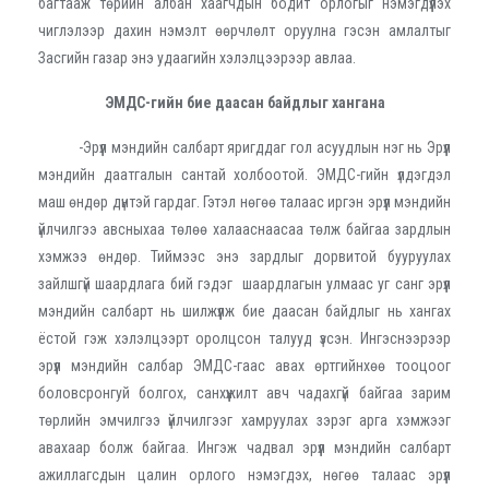
багтааж төрийн албан хаагчдын бодит орлогыг нэмэгдүүлэх
чиглэлээр дахин нэмэлт өөрчлөлт оруулна гэсэн амлалтыг
Засгийн газар энэ удаагийн хэлэлцээрээр авлаа.
ЭМДС-гийн бие даасан байдлыг хангана
-Эрүүл мэндийн салбарт яригддаг гол асуудлын нэг нь Эрүүл
мэндийн даатгалын сантай холбоотой. ЭМДС-гийн үлдэгдэл
маш өндөр дүнтэй гардаг. Гэтэл нөгөө талаас иргэн эрүүл мэндийн
үйлчилгээ авсныхаа төлөө халааснаасаа төлж байгаа зардлын
хэмжээ өндөр. Тиймээс энэ зардлыг дорвитой бууруулах
зайлшгүй шаардлага бий гэдэг шаардлагын улмаас уг санг эрүүл
мэндийн салбарт нь шилжүүлж бие даасан байдлыг нь хангах
ёстой гэж хэлэлцээрт оролцсон талууд үзсэн. Ингэснээрээр
эрүүл мэндийн салбар ЭМДС-гаас авах өртгийнхөө тооцоог
боловсронгуй болгох, санхүүжилт авч чадахгүй байгаа зарим
төрлийн эмчилгээ үйлчилгээг хамруулах зэрэг арга хэмжээг
авахаар болж байгаа. Ингэж чадвал эрүүл мэндийн салбарт
ажиллагсдын цалин орлого нэмэгдэх, нөгөө талаас эрүүл