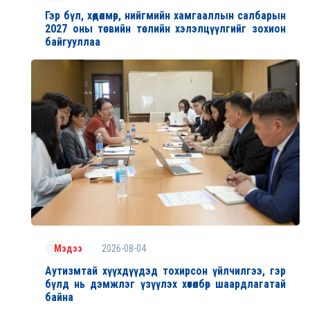
Гэр бүл, хөдөлмөр, нийгмийн хамгааллын салбарын
2027 оны төсвийн төслийн хэлэлцүүлгийг зохион
байгууллаа
2026-08-04
Мэдээ
Аутизмтай хүүхдүүдэд тохирсон үйлчилгээ, гэр
бүлд нь дэмжлэг үзүүлэх хөтөлбөр шаардлагатай
байна