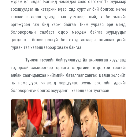
журам үйлчилдэг. Багшид нэмэгдэл хөлс олгохыг 12 журмаар
зохицуулдаг нь хэтэрхий нүсэр, хүнд суртлыг бий болгож, нөгөө
талаас захирал удирдлагын үзэмжээр шийдэх боломжийг
өргөжүүлсэн гэж бид харж байгаа. Тийм учраас эрүүл мэнд,
боловсролын салбарт одоо мөрдөж байгаа журмуудыг
цэгцэлж боловсронгуй болгоход анхаарч ажиллах үүргийг
гурван тал хэлэлцээрээр хүлээж байгаа.
Түүнчлэн төсвийн байгууллагууд үйл ажиллагаа явуулаад
тодорхой хэмжээгээр орлого олдогийн тодорхой хэсгийг
албан хаагчдынхаа нийгмийн баталгааг хангах, цалин хөлсийг
нь нэмэгдүүлэх чиглэлд зарцуулах хууль эрх зүйн үндсийг
боловсронгуй болгох асуудлыг ч хэлэлцээрт тусгасан.