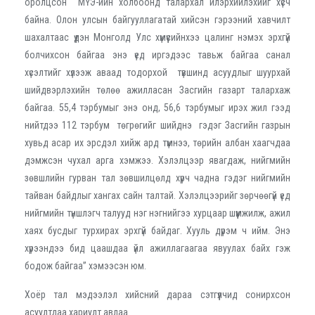
оролцсон МҮЭ-ийн холбоонд талархал илэрхийлэхийг хүсч
байна. Олон улсын байгууллагатай хийсэн гэрээний хавчилт
шахалтаас үүдэн Монголд Улс хүмүүсийнхээ цалинг нэмэх эрхгүй
болчихсон байгаа энэ үед иргэдээс тавьж байгаа санал
хүсэлтийг хүлээж аваад тодорхой түвшинд асуудлыг шуурхай
шийдвэрлэхийн төлөө ажилласан Засгийн газарт талархаж
байгаа. 55,4 тэрбумыг энэ онд, 56,6 тэрбумыг ирэх жил гээд
нийтдээ 112 тэрбум төгрөгийг шийднэ гэдэг Засгийн газрын
хувьд асар их эрсдэл хийж ард түмнээ, төрийн албан хаагчдаа
дэмжсэн чухал арга хэмжээ. Хэлэлцээр явагдаж, нийгмийн
зөвшлийн гурван тал зөвшилцөлд хүрч чадна гэдэг нийгмийн
тайван байдлыг хангах сайн талтай. Хэлэлцээрийг зөрчөөгүй үед
нийгмийн түншлэгч талууд нэг нэгнийгээ хурцаар шүүмжилж, ажил
хаях бусдыг турхирах эрхгүй байдаг. Хууль дүрэм ч ийм. Энэ
хүрээндээ бид цаашдаа үйл ажиллагаагаа явуулах байх гэж
бодож байгаа” хэмээсэн юм.
Хоёр тал мэдээлэл хийсний дараа сэтгүүлчид сонирхсон
асуултдаа хариулт авлаа.