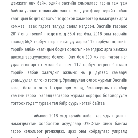
дэмжлэг авч байж эдийн засгийн хямралаас гарна гэж үзэж
байгаа учраас цалингийн санг нэмэгдүүлэхгүйгээр төрийн албан
хаагчдын бодит орлогыг тодорхой хэмжээгээр нэмэгдүүлэх арга
хэмжээ авах гэдэгт талууд санал нэгдсэн. Засгийн газраас
2017 оны төсвийн тодотголд 55,4 тэр бум, 2018 оны төсвийн
төсөлд 56,2 тэрбум төгрөг нийт дүнгээрээ 112 тэрбум төгрөгийг
төрийн албан хаагчдын бодит орлогыг нэмэгдүүлэх арга хэмжээ
авахад зарцуулахаар болсон. Энэ бол 300 мянган төгрөг нэг
удаа өгөх арга хэмжээ биш юм. 112 тэрбум төгрөгт багтааж
төрийн албан хаагчдыг ажлынх нь үр дүнгээс хамаарч
урамшуулал олгоно гэсэн үг. Урамшуулал олгох журмыг Засгийн
газар баталж өгнө. Гэхдээ эрүүл мэнд, боловсролын салбар
хамтын гэрээ хэлэлцээгээрээ журмаа өөрсдөө боловсруулж
тогтоох гэдэгт гурван тал байр суурь нэгтэй байгаа.
Тиймээс 2018 онд төрийн албан хаагчдын цалинг
нэмэгдүүлэхтэй холбоотой асуудлаар ОУВС-тай хийж байгаа
гэрээ хэлэлцээг үргэлжлүүлэх, ирэх оны хоёрдугаар улиралд