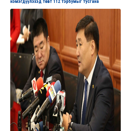
нэмэгдүүлэхэд төсөвт 112 тэрбумыг тусгана