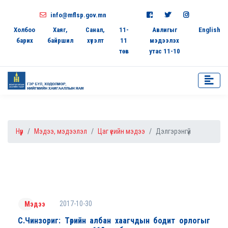
info@mflsp.gov.mn
Холбоо
Хаяг,
Санал,
11-
Авлигыг
English
барих
байршил
хүсэлт
11
мэдээлэх
төв
утас 11-10
Нүүр
Мэдээ, мэдээлэл
Цаг үеийн мэдээ
Дэлгэрэнгүй
2017-10-30
Мэдээ
С.Чинзориг: Төрийн албан хаагчдын бодит орлогыг