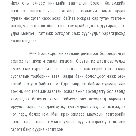
Ирэх оны эхнээс нийгмийн даатгалын болон Халамжийн
сангаас олгож байгаа тэтгэвэр тэтгэмжийг нэмэх, хүүхдээ
гурван нас хүртэл харж асарч байгаа ээжүүдэд сар тутам тэтгэмж
олгох, мөн өрх толгойлсон олон хүүхэдтэй эцэг эхэд улиралд нэг
удаа мөнгөн тэтгэмж олгодог байх хуулиудыг хэрэгжүүлэхэд
санал нэгдлээ.
Мөн Боловсролын зээлийн үйлчилгээг боловсронгуй
болгох тал дээр ч санал нэгдсэн. Оюутан их дээд сургуульд
амжилттай сурч байгаа нь баталгаа болж өөрийнхөө нэрээр
сургалтын төлбөрийн зээл авдаг байх бололцоог нээж өгөх
ёстой гэж үзэж байгаа юм. Одоо мөрдөж байгаа журмаар аав
ээж нь өөр төрлийн зээлтэй, эсвэл ажил эрхэлдэггүй бол зээлд
хамрагдах боломж хомс. Тиймээс энэ асуудалд өөрчлөлт
оруулж чадвал иргэдийн хувьд тулгамдсан асуудлыг нь шийдэх
нэг гарц болох юм. Мөн ирэх жилээс малчдын тэтгэврийн
насыг таван насаар урагшлуулсан хуулиа хэрэгжүүлэх нь зөв
гэдэгт байр сууриа нэгтгэсэн.