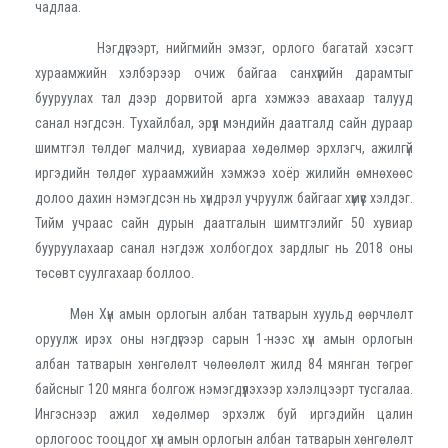
чадлаа.
Нэгдүгээрт, нийгмийн эмзэг, орлого багатай хэсэгт
хураамжийн хэлбэрээр очиж байгаа санхүүгийн дарамтыг
бууруулах тал дээр дорвитой арга хэмжээ авахаар талууд
санал нэгдсэн. Тухайлбал, эрүүл мэндийн даатгалд сайн дураар
шимтгэл төлдөг малчид, хувиараа хөдөлмөр эрхлэгч, ажилгүй
иргэдийн төлдөг хураамжийн хэмжээ хоёр жилийн өмнөхөөс
долоо дахин нэмэгдсэн нь хүндрэл учруулж байгааг хүмүүс хэлдэг.
Тийм учраас сайн дурын даатгалын шимтгэлийг 50 хувиар
бууруулахаар санал нэгдэж холбогдох зардлыг нь 2018 оны
төсөвт суулгахаар боллоо.
Мөн Хүн амын орлогын албан татварын хуульд өөрчлөлт
оруулж ирэх оны нэгдүгээр сарын 1-нээс хүн амын орлогын
албан татварын хөнгөлөлт чөлөөлөлт жилд 84 мянган төгрөг
байсныг 120 мянга болгож нэмэгдүүлэхээр хэлэлцээрт тусгалаа.
Ингэснээр ажил хөдөлмөр эрхэлж буй иргэдийн цалин
орлогоос тооцдог хүн амын орлогын албан татварын хөнгөлөлт