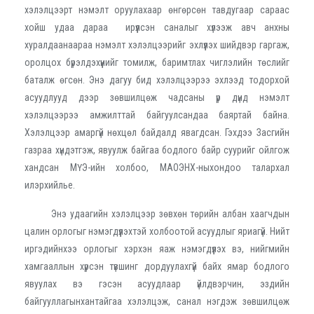
хэлэлцээрт нэмэлт оруулахаар өнгөрсөн тавдугаар сараас
хойш удаа дараа ирүүлсэн саналыг хүлээж авч анхны
хуралдаанаараа нэмэлт хэлэлцээрийг эхлүүлэх шийдвэр гаргаж,
оролцох бүрэлдэхүүнийг томилж, баримтлах чиглэлийн төслийг
баталж өгсөн. Энэ дагуу бид хэлэлцээрээ эхлээд тодорхой
асуудлууд дээр зөвшилцөж чадсаны үр дүнд нэмэлт
хэлэлцээрээ амжилттай байгуулсандаа баяртай байна.
Хэлэлцээр амаргүй нөхцөл байдалд явагдсан. Гэхдээ Засгийн
газраа хүндэтгэж, явуулж байгаа бодлого байр суурийг ойлгож
хандсан МҮЭ-ийн холбоо, МАОЭНХ-ныхондоо талархал
илэрхийлье.
Энэ удаагийн хэлэлцээр зөвхөн төрийн албан хаагчдын
цалин орлогыг нэмэгдүүлэхтэй холбоотой асуудлыг яриагүй. Нийт
иргэдийнхээ орлогыг хэрхэн яаж нэмэгдүүлэх вэ, нийгмийн
хамгааллын хүрсэн түвшинг дордуулахгүй байх ямар бодлого
явуулах вэ гэсэн асуудлаар үйлдвэрчин, эздийн
байгууллагынхантайгаа хэлэлцэж, санал нэгдэж зөвшилцөж