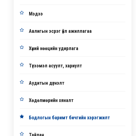
Мэдээ
Авлигын эсрэг үйл ажиллагаа
Хүний нөөцийн удирлага
Түгээмэл асуулт, хариулт
Аудитын дүгнэлт
Хөдөлмөрийн хяналт
Бодлогын баримт бичгийн хэрэгжилт
Тайлан