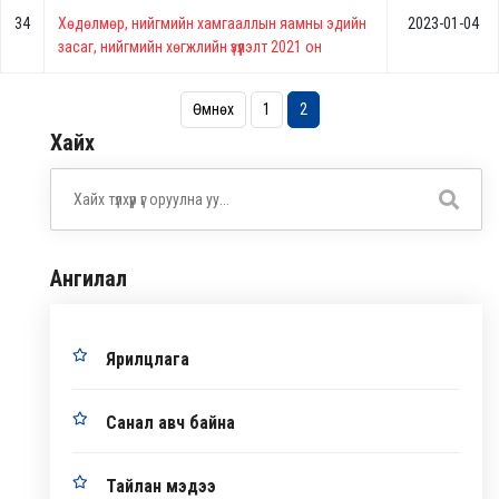
34
Хөдөлмөр, нийгмийн хамгааллын яамны эдийн
2023-01-04
засаг, нийгмийн хөгжлийн үзүүлэлт 2021 он
Өмнөх
1
2
Хайх
Ангилал
Ярилцлага
Санал авч байна
Тайлан мэдээ