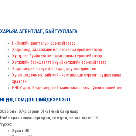
ХАРЬЯА АГЕНТЛАГ, БАЙГУУЛЛАГА
Нийгмийн даатгалын ерөнхий газар
Хөдөлмөр, халамжийн үйлчилгээний ерөнхий газар
Хүүхэд, гэр бүлийн хөгжил хамгааллын ерөнхий газар
Хөгжлийн бэрхшээлтэй хүний хөгжлийн ерөнхий газар
Хөдөлмөрийн аюулгүй байдал, эрүүл мэндийн төв
Хүн ам, хөдөлмөр, нийгмийн хамгааллын сургалт, судалгааны
хүрээлэн
БНСУ дахь Хөдөлмөр, нийгмийн хамгааллын үйлчилгээний төв
ӨРГӨДӨЛ, ГОМДОЛ ШИЙДВЭРЛЭЛТ
2026 оны 07-р сарын 01-31-ний байдлаар
Нийт хүлээн авсан өргөдөл, гомдол, санал хүсэлт:
94
Үүнээс:
Хүсэлт:
40