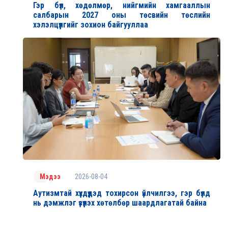
Гэр бүл, хөдөлмөр, нийгмийн хамгааллын
салбарын 2027 оны төсвийн төслийн
хэлэлцүүлгийг зохион байгууллаа
2026-08-04
Мэдээ
Аутизмтай хүүхдүүдэд тохирсон үйлчилгээ, гэр бүлд
нь дэмжлэг үзүүлэх хөтөлбөр шаардлагатай байна