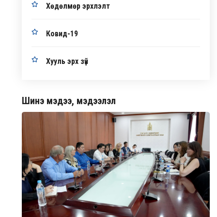
Хөдөлмөр эрхлэлт
Ковид-19
Хууль эрх зүй
Шинэ мэдээ, мэдээлэл