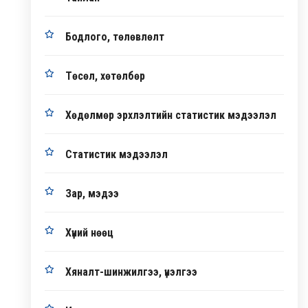
Бодлого, төлөвлөлт
Төсөл, хөтөлбөр
Хөдөлмөр эрхлэлтийн статистик мэдээлэл
Статистик мэдээлэл
Зар, мэдээ
Хүний нөөц
Хяналт-шинжилгээ, үнэлгээ