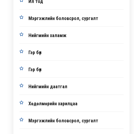
Ил тод
Мэргэжлийн боловсрол, сургалт
Нийгмийн халамж
Гэр бүл
Гэр бүл
Нийгмийн даатгал
Хөдөлмөрийн харилцаа
Мэргэжлийн боловсрол, сургалт