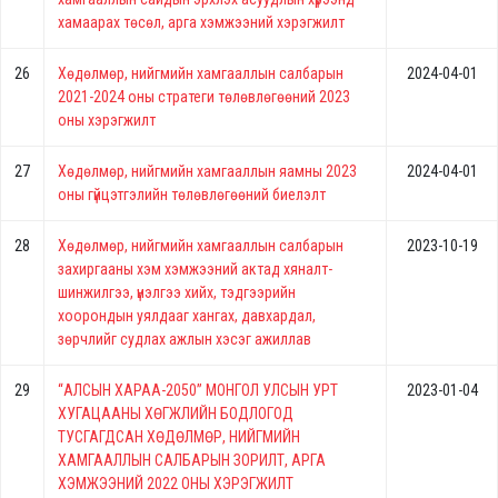
хамаарах төсөл, арга хэмжээний хэрэгжилт
26
Хөдөлмөр, нийгмийн хамгааллын салбарын
2024-04-01
2021-2024 оны стратеги төлөвлөгөөний 2023
оны хэрэгжилт
27
Хөдөлмөр, нийгмийн хамгааллын яамны 2023
2024-04-01
оны гүйцэтгэлийн төлөвлөгөөний биелэлт
28
Хөдөлмөр, нийгмийн хамгааллын салбарын
2023-10-19
захиргааны хэм хэмжээний актад хяналт-
шинжилгээ, үнэлгээ хийх, тэдгээрийн
хоорондын уялдааг хангах, давхардал,
зөрчлийг судлах ажлын хэсэг ажиллав
29
“АЛСЫН ХАРАА-2050” МОНГОЛ УЛСЫН УРТ
2023-01-04
ХУГАЦААНЫ ХӨГЖЛИЙН БОДЛОГОД
ТУСГАГДСАН ХӨДӨЛМӨР, НИЙГМИЙН
ХАМГААЛЛЫН САЛБАРЫН ЗОРИЛТ, АРГА
ХЭМЖЭЭНИЙ 2022 ОНЫ ХЭРЭГЖИЛТ