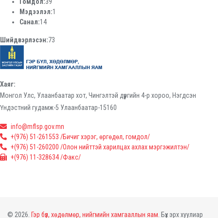
Гомдол:
39
Мэдээлэл:
1
Санал:
14
Шийдвэрлэсэн:
73
Хаяг:
Монгол Улс, Улаанбаатар хот, Чингэлтэй дүүргийн 4-р хороо, Нэгдсэн
Үндэстний гудамж-5 Улаанбаатар-15160
info@mflsp.gov.mn
+(976) 51-261553 /Бичиг хэрэг, өргөдөл, гомдол/
+(976) 51-260200 /Олон нийттэй харилцах ахлах мэргэжилтэн/
+(976) 11-328634 /Факс/
© 2026.
Гэр бүл, хөдөлмөр, нийгмийн хамгааллын яам.
Бүх эрх хуулиар