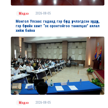
2026-08-05
Мэдээ
Монгол Улсаас гадаад гэр бүлд үрчлэгдсэн хүүхдүүд,
гэр бүлийн хамт “эх оронтойгоо танилцах” аялал
хийж байна
2026-08-05
Мэдээ