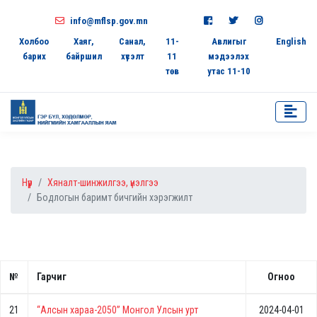
info@mflsp.gov.mn
Холбоо
Хаяг,
Санал,
11-
Авлигыг
English
барих
байршил
хүсэлт
11
мэдээлэх
төв
утас 11-10
Нүүр
Хяналт-шинжилгээ, үнэлгээ
Бодлогын баримт бичгийн хэрэгжилт
№
Гарчиг
Огноо
21
“Алсын хараа-2050” Монгол Улсын урт
2024-04-01