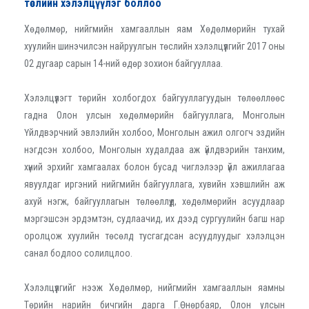
төслийн хэлэлцүүлэг боллоо
Хөдөлмөр, нийгмийн хамгааллын яам Хөдөлмөрийн тухай
хуулийн шинэчилсэн найруулгын төслийн хэлэлцүүлгийг 2017 оны
02 дугаар сарын 14-ний өдөр зохион байгууллаа.
Хэлэлцүүлэгт төрийн холбогдох байгууллагуудын төлөөллөөс
гадна Олон улсын хөдөлмөрийн байгууллага, Монголын
Үйлдвэрчний эвлэлийн холбоо, Монголын ажил олгогч эздийн
нэгдсэн холбоо, Монголын худалдаа аж үйлдвэрийн танхим,
хүний эрхийг хамгаалах болон бусад чиглэлээр үйл ажиллагаа
явуулдаг иргэний нийгмийн байгууллага, хувийн хэвшлийн аж
ахуй нэгж, байгууллагын төлөөллүүд, хөдөлмөрийн асуудлаар
мэргэшсэн эрдэмтэн, судлаачид, их дээд сургуулийн багш нар
оролцож хуулийн төсөлд тусгагдсан асуудлуудыг хэлэлцэн
санал бодлоо солилцлоо.
Хэлэлцүүлгийг нээж Хөдөлмөр, нийгмийн хамгааллын яамны
Төрийн нарийн бичгийн дарга Г.Өнөрбаяр, Олон улсын