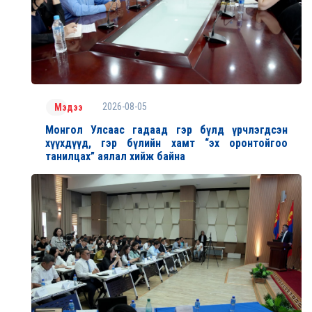
2026-08-05
Мэдээ
Монгол Улсаас гадаад гэр бүлд үрчлэгдсэн
хүүхдүүд, гэр бүлийн хамт “эх оронтойгоо
танилцах” аялал хийж байна