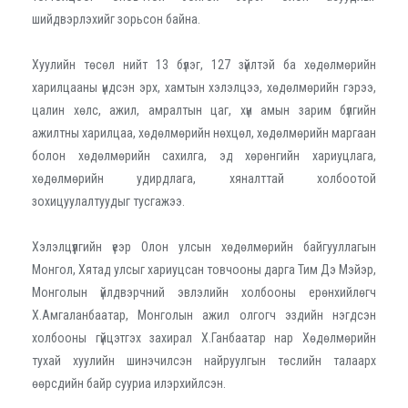
шийдвэрлэхийг зорьсон байна.
Хуулийн төсөл нийт 13 бүлэг, 127 зүйлтэй ба хөдөлмөрийн
харилцааны үндсэн эрх, хамтын хэлэлцээ, хөдөлмөрийн гэрээ,
цалин хөлс, ажил, амралтын цаг, хүн амын зарим бүлгийн
ажилтны харилцаа, хөдөлмөрийн нөхцөл, хөдөлмөрийн маргаан
болон хөдөлмөрийн сахилга, эд хөрөнгийн хариуцлага,
хөдөлмөрийн удирдлага, хяналттай холбоотой
зохицуулалтуудыг тусгажээ.
Хэлэлцүүлгийн үеэр Олон улсын хөдөлмөрийн байгууллагын
Монгол, Хятад улсыг хариуцсан товчооны дарга Тим Дэ Мэйэр,
Монголын үйлдвэрчний эвлэлийн холбооны ерөнхийлөгч
Х.Амгаланбаатар, Монголын ажил олгогч эздийн нэгдсэн
холбооны гүйцэтгэх захирал Х.Ганбаатар нар Хөдөлмөрийн
тухай хуулийн шинэчилсэн найруулгын төслийн талаарх
өөрсдийн байр сууриа илэрхийлсэн.