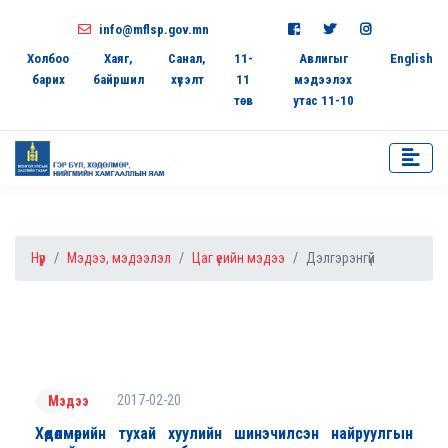
info@mflsp.gov.mn
Холбоо
Хаяг,
Санал,
11-
Авлигыг
English
барих
байршил
хүсэлт
11
мэдээлэх
төв
утас 11-10
Нүүр
Мэдээ, мэдээлэл
Цаг үеийн мэдээ
Дэлгэрэнгүй
2017-02-20
Мэдээ
Хөдөлмөрийн тухай хуулийн шинэчилсэн найруулгын