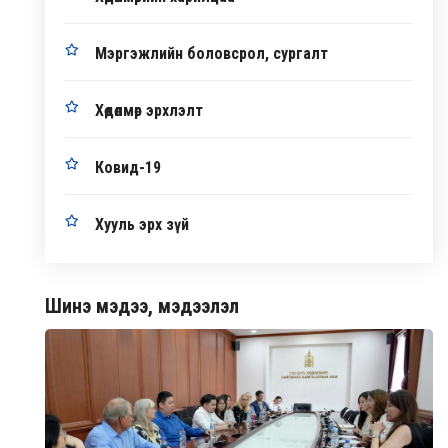
Мэргэжлийн боловсрол, сургалт
Хөдөлмөр эрхлэлт
Ковид-19
Хууль эрх зүй
Шинэ мэдээ, мэдээлэл