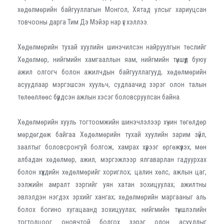
хөдөлмөрийн байгууллагын Монгол, Хятад улсыг хариуцсан
товчооны дарга Тим Дэ Мэйэр нар үг хэллээ.
Хөдөлмөрийн тухай хуулийн шинэчилсэн найруулгын төслийг
Хөдөлмөр, нийгмийн хамгааллын яам, нийгмийн түншүүд буюу
ажил олгогч болон ажилчдын байгууллагууд, хөдөлмөрийн
асуудлаар мэргэшсэн хуульч, судлаачид зэрэг олон талын
төлөөллөөс бүрдсэн ажлын хэсэг боловсруулсан байна.
Хөдөлмөрийн хууль тогтоомжийн шинэчлэлээр хүчин төгөлдөр
мөрдөгдөж байгаа Хөдөлмөрийн тухай хуулийн зарим зүйл,
заалтыг боловсронгуй болгож, хамрах хүрээг өргөжүүлэх, мөн
албадан хөдөлмөр, ажил, мэргэжлээр ялгаварлан гадуурхах
болон хүүхдийн хөдөлмөрийг хориглох; цалин хөлс, ажлын цаг,
ээлжийн амралт зэргийг уян хатан зохицуулах; ажилтны
эвлэлдэн нэгдэх эрхийг хангах; хөдөлмөрийн маргааныг аль
болох богино хугацаанд зохицуулах; нийгмийн түншлэлийн
тогтолцоог оновчтой болгох зэрэг олон асуудлыг