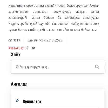
Хэлэлцүүлэгт оролцогчид хуулийн төсөл боловсруулсан Ажлын
хэсгийнхнээс сонирхсон асуултуудаа асууж, санал,
зөвлөмжүүдийг гаргаж байсан ба холбогдох саналуудыг
Хөдөлмөрийн тухай хуулийн шинэчилсэн найруулгын төсөлд
тусгах боломжтой гэдгийг ажлын хэсгийнхэн хэлж байсан юм.
3619
Шинэчилсэн: 2017-02-20
Хуваалцах:
Хайх
Ангилал
Ярилцлага