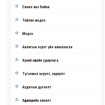
Санал авч байна
Тайлан мэдээ
Мэдээ
Авлигын эсрэг үйл ажиллагаа
Хүний нөөцийн удирлага
Түгээмэл асуулт, хариулт
Аудитын дүгнэлт
Хөдөлмөрийн хяналт