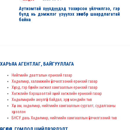
Аутизмтай хүүхдүүдэд тохирсон үйлчилгээ, гэр
бүлд нь дэмжлэг үзүүлэх хөтөлбөр шаардлагатай
байна
ХАРЬЯА АГЕНТЛАГ, БАЙГУУЛЛАГА
Нийгмийн даатгалын ерөнхий газар
Хөдөлмөр, халамжийн үйлчилгээний ерөнхий газар
Хүүхэд, гэр бүлийн хөгжил хамгааллын ерөнхий газар
Хөгжлийн бэрхшээлтэй хүний хөгжлийн ерөнхий газар
Хөдөлмөрийн аюулгүй байдал, эрүүл мэндийн төв
Хүн ам, хөдөлмөр, нийгмийн хамгааллын сургалт, судалгааны
хүрээлэн
БНСУ дахь Хөдөлмөр, нийгмийн хамгааллын үйлчилгээний төв
ӨРГӨДӨЛ, ГОМДОЛ ШИЙДВЭРЛЭЛТ