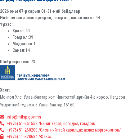
2026 оны 07-р сарын 01-31-ний байдлаар
Нийт хүлээн авсан өргөдөл, гомдол, санал хүсэлт:
94
Үүнээс:
Хүсэлт:
40
Гомдол:
39
Мэдээлэл:
1
Санал:
14
Шийдвэрлэсэн:
73
Хаяг:
Монгол Улс, Улаанбаатар хот, Чингэлтэй дүүргийн 4-р хороо, Нэгдсэн
Үндэстний гудамж-5 Улаанбаатар-15160
info@mflsp.gov.mn
+(976) 51-261553 /Бичиг хэрэг, өргөдөл, гомдол/
+(976) 51-260200 /Олон нийттэй харилцах ахлах мэргэжилтэн/
+(976) 11-328634 /Факс/