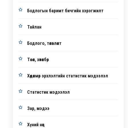
Бодлогын баримт бичгийн хэрэгжилт
Тайлан
Бодлого, төлөвлөлт
Төсөл, хөтөлбөр
Хөдөлмөр эрхлэлтийн статистик мэдээлэл
Статистик мэдээлэл
Зар, мэдээ
Хүний нөөц