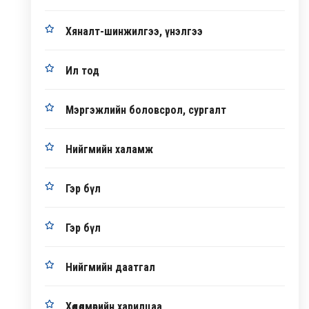
Хяналт-шинжилгээ, үнэлгээ
Ил тод
Мэргэжлийн боловсрол, сургалт
Нийгмийн халамж
Гэр бүл
Гэр бүл
Нийгмийн даатгал
Хөдөлмөрийн харилцаа