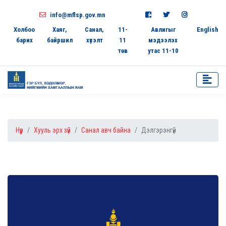
info@mflsp.gov.mn
Холбоо
Хаяг,
Санал,
11-
Авлигыг
English
барих
байршил
хүсэлт
11
мэдээлэх
төв
утас 11-10
Нүүр
Хууль эрх зүй
Санал авч байна
Дэлгэрэнгүй