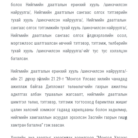
болох Нийгмийн даатгалын ерөнхий хууль /шинэчилсэн
найруулга/, Нийгмийн даатгалын сангаас олгох тэтгэврийн
тухай хууль /шинэчилсэн найруулга/, Нийгмийн даатгалын
сангаас олгох тэтгэмжийн тухай хууль /шинэчилсэн найруулга/,
Нийгмийн даатгалын сангаас олгох үйлдвэрлэлийн осол,
мэргэжлээс шалтгаалсан өвчний тэтгэвэр, тэтгэмж, төлбөрийн
тухай хууль /шинэчилсэн найруулга/-ийг тус тус хэлэлцэн
баталсан.
Нийгмийн даатгалын ерөнхий хууль /шинэчилсэн найруулга/-
ийн 21 дүгээр зүйлийн 21.29-т “Монгол Улсаас хилийн чанадад
ажиллаж байгаа Дипломат төлөөлөгчийн газрын ажилтны
адилтгах албан тушаалын жагсаалт, нийгмийн даатгалын
шимтгэл төлөх, тэтгэвэр, тэтгэмж тогтооход баримтлах жишиг
цалин хөлсний хэмжээг гадаад харилцааны болон хөдөлмөр,
нийгмийн хамгааллын асуудал эрхэлсэн Засгийн газрын гишүүд
хамтран батална” гэж заасан.
Хуулийн энэ заалтыг хэрэгжүүлэх зорилгоор “Mонгол Улсаас