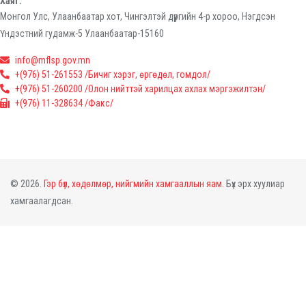
Хаяг:
Монгол Улс, Улаанбаатар хот, Чингэлтэй дүүргийн 4-р хороо, Нэгдсэн
Үндэстний гудамж-5 Улаанбаатар-15160
info@mflsp.gov.mn
+(976) 51-261553 /Бичиг хэрэг, өргөдөл, гомдол/
+(976) 51-260200 /Олон нийттэй харилцах ахлах мэргэжилтэн/
+(976) 11-328634 /Факс/
© 2026.
Гэр бүл, хөдөлмөр, нийгмийн хамгааллын яам.
Бүх эрх хуулиар
хамгаалагдсан.