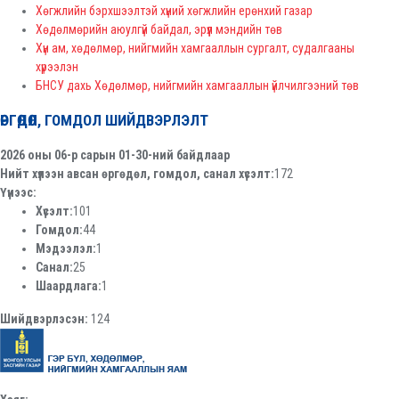
Хөгжлийн бэрхшээлтэй хүний хөгжлийн ерөнхий газар
Хөдөлмөрийн аюулгүй байдал, эрүүл мэндийн төв
Хүн ам, хөдөлмөр, нийгмийн хамгааллын сургалт, судалгааны
хүрээлэн
БНСУ дахь Хөдөлмөр, нийгмийн хамгааллын үйлчилгээний төв
ӨРГӨДӨЛ, ГОМДОЛ ШИЙДВЭРЛЭЛТ
2026 оны 06-р сарын 01-30-ний байдлаар
Нийт хүлээн авсан өргөдөл, гомдол, санал хүсэлт:
172
Үүнээс:
Хүсэлт:
101
Гомдол:
44
Мэдээлэл:
1
Санал:
25
Шаардлага:
1
Шийдвэрлэсэн:
124