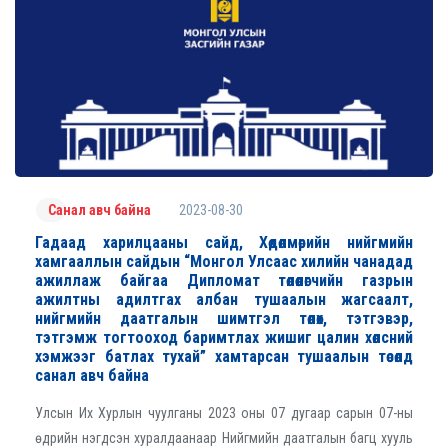
2023-08-30
Санал авч байна
Гадаад харилцааны сайд, Хөдөлмөрийн нийгмийн
хамгааллын сайдын “Mонгол Улсаас хилийн чанадад
ажиллаж байгаа Дипломат төлөөлөгчийн газрын
ажилтны адилтгах албан тушаалын жагсаалт,
нийгмийн даатгалын шимтгэл төлөх, тэтгэвэр,
тэтгэмж тогтооход баримтлах жишиг цалин хөлсний
хэмжээг батлах тухай” хамтарсан тушаалын төсөлд
санал авч байна
Улсын Их Хурлын чуулганы 2023 оны 07 дугаар сарын 07-ны
өдрийн нэгдсэн хуралдаанаар Нийгмийн даатгалын багц хууль