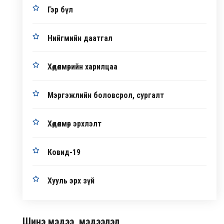
Гэр бүл
Нийгмийн даатгал
Хөдөлмөрийн харилцаа
Мэргэжлийн боловсрол, сургалт
Хөдөлмөр эрхлэлт
Ковид-19
Хууль эрх зүй
Шинэ мэдээ, мэдээлэл