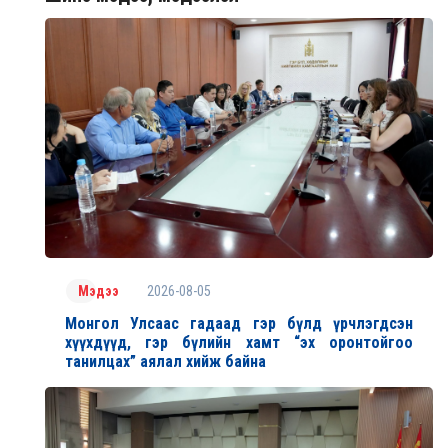
2026-08-05
Мэдээ
Монгол Улсаас гадаад гэр бүлд үрчлэгдсэн
хүүхдүүд, гэр бүлийн хамт “эх оронтойгоо
танилцах” аялал хийж байна