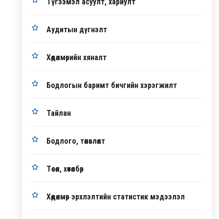
Түгээмэл асуулт, хариулт
Аудитын дүгнэлт
Хөдөлмөрийн хяналт
Бодлогын баримт бичгийн хэрэгжилт
Тайлан
Бодлого, төлөвлөлт
Төсөл, хөтөлбөр
Хөдөлмөр эрхлэлтийн статистик мэдээлэл