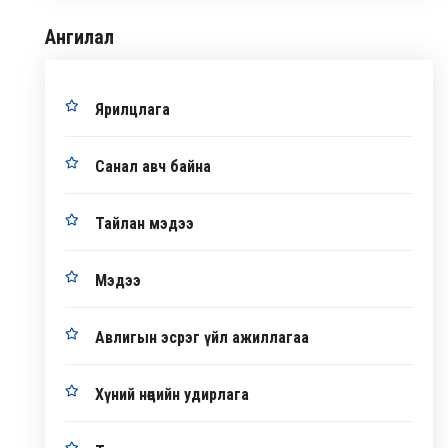
Ангилал
Ярилцлага
Санал авч байна
Тайлан мэдээ
Мэдээ
Авлигын эсрэг үйл ажиллагаа
Хүний нөөцийн удирлага