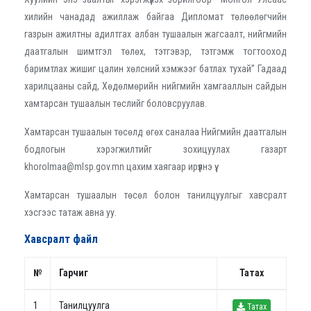
хилийн чанадад ажиллаж байгаа Дипломат төлөөлөгчийн
газрын ажилтны адилтгах албан тушаалын жагсаалт, нийгмийн
даатгалын шимтгэл төлөх, тэтгэвэр, тэтгэмж тогтооход
баримтлах жишиг цалин хөлсний хэмжээг батлах тухай” Гадаад
харилцааны сайд, Хөдөлмөрийн нийгмийн хамгааллын сайдын
хамтарсан тушаалын төслийг боловсруулав.
Хамтарсан тушаалын төсөлд өгөх саналаа Нийгмийн даатгалын
бодлогын хэрэгжилтийг зохицуулах газарт
khorolmaa@mlsp.gov.mn цахим хаягаар ирүүлнэ үү.
Хамтарсан тушаалын төсөл болон танилцуулгыг хавсралт
хэсгээс татаж авна уу.
Хавсралт файл
№
Гарчиг
Татах
1
Танилцуулга
Татах