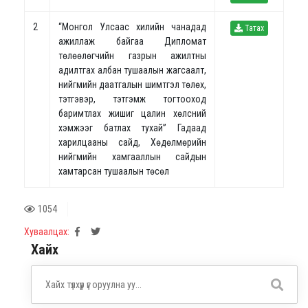
2
“Mонгол Улсаас хилийн чанадад
Татах
ажиллаж байгаа Дипломат
төлөөлөгчийн газрын ажилтны
адилтгах албан тушаалын жагсаалт,
нийгмийн даатгалын шимтгэл төлөх,
тэтгэвэр, тэтгэмж тогтооход
баримтлах жишиг цалин хөлсний
хэмжээг батлах тухай” Гадаад
харилцааны сайд, Хөдөлмөрийн
нийгмийн хамгааллын сайдын
хамтарсан тушаалын төсөл
1054
Хуваалцах:
Хайх