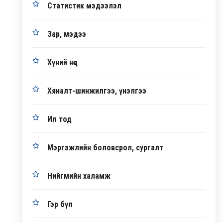
Статистик мэдээлэл
Зар, мэдээ
Хүний нөөц
Хяналт-шинжилгээ, үнэлгээ
Ил тод
Мэргэжлийн боловсрол, сургалт
Нийгмийн халамж
Гэр бүл