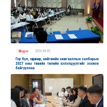
2026-08-05
Мэдээ
Гэр бүл, хөдөлмөр, нийгмийн хамгааллын салбарын
2027 оны төсвийн төслийн хэлэлцүүлгийг зохион
байгууллаа