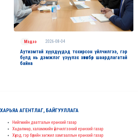
2026-08-04
Мэдээ
Аутизмтай хүүхдүүдэд тохирсон үйлчилгээ, гэр
бүлд нь дэмжлэг үзүүлэх хөтөлбөр шаардлагатай
байна
ХАРЬЯА АГЕНТЛАГ, БАЙГУУЛЛАГА
Нийгмийн даатгалын ерөнхий газар
Хөдөлмөр, халамжийн үйлчилгээний ерөнхий газар
Хүүхэд, гэр бүлийн хөгжил хамгааллын ерөнхий газар