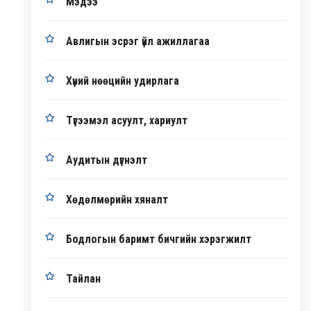
Мэдээ
Авлигын эсрэг үйл ажиллагаа
Хүний нөөцийн удирлага
Түгээмэл асуулт, хариулт
Аудитын дүгнэлт
Хөдөлмөрийн хяналт
Бодлогын баримт бичгийн хэрэгжилт
Тайлан