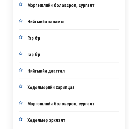
Мэргэжлийн боловсрол, сургалт
Нийгмийн халамж
Гэр бүл
Гэр бүл
Нийгмийн даатгал
Хөдөлмөрийн харилцаа
Мэргэжлийн боловсрол, сургалт
Хөдөлмөр эрхлэлт