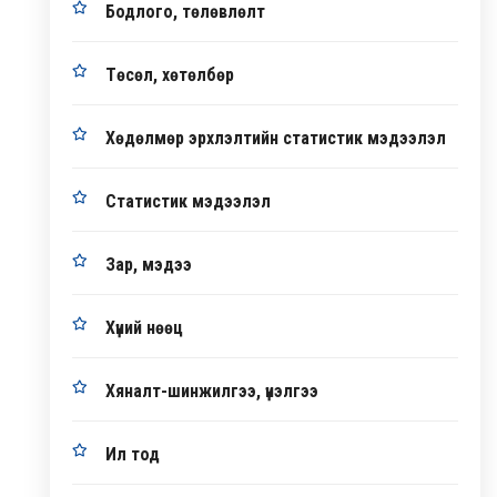
Бодлого, төлөвлөлт
Төсөл, хөтөлбөр
Хөдөлмөр эрхлэлтийн статистик мэдээлэл
Статистик мэдээлэл
Зар, мэдээ
Хүний нөөц
Хяналт-шинжилгээ, үнэлгээ
Ил тод