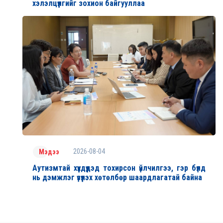
хэлэлцүүлгийг зохион байгууллаа
2026-08-04
Мэдээ
Аутизмтай хүүхдүүдэд тохирсон үйлчилгээ, гэр бүлд
нь дэмжлэг үзүүлэх хөтөлбөр шаардлагатай байна