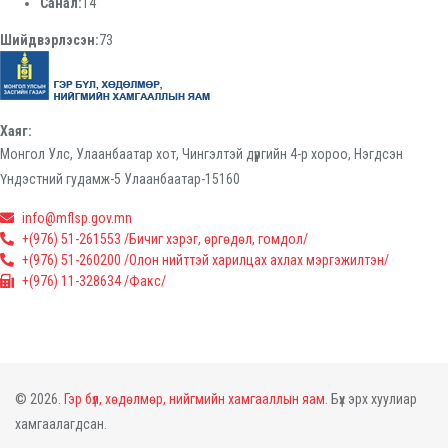
Санал:
14
Шийдвэрлэсэн:
73
Хаяг:
Монгол Улс, Улаанбаатар хот, Чингэлтэй дүүргийн 4-р хороо, Нэгдсэн
Үндэстний гудамж-5 Улаанбаатар-15160
info@mflsp.gov.mn
+(976) 51-261553 /Бичиг хэрэг, өргөдөл, гомдол/
+(976) 51-260200 /Олон нийттэй харилцах ахлах мэргэжилтэн/
+(976) 11-328634 /Факс/
© 2026.
Гэр бүл, хөдөлмөр, нийгмийн хамгааллын яам.
Бүх эрх хуулиар
хамгаалагдсан.