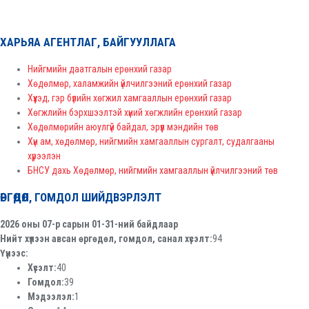
ХАРЬЯА АГЕНТЛАГ, БАЙГУУЛЛАГА
Нийгмийн даатгалын ерөнхий газар
Хөдөлмөр, халамжийн үйлчилгээний ерөнхий газар
Хүүхэд, гэр бүлийн хөгжил хамгааллын ерөнхий газар
Хөгжлийн бэрхшээлтэй хүний хөгжлийн ерөнхий газар
Хөдөлмөрийн аюулгүй байдал, эрүүл мэндийн төв
Хүн ам, хөдөлмөр, нийгмийн хамгааллын сургалт, судалгааны
хүрээлэн
БНСУ дахь Хөдөлмөр, нийгмийн хамгааллын үйлчилгээний төв
ӨРГӨДӨЛ, ГОМДОЛ ШИЙДВЭРЛЭЛТ
2026 оны 07-р сарын 01-31-ний байдлаар
Нийт хүлээн авсан өргөдөл, гомдол, санал хүсэлт:
94
Үүнээс:
Хүсэлт:
40
Гомдол:
39
Мэдээлэл:
1