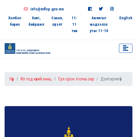
info@mflsp.gov.mn
Холбоо
Хаяг,
Санал,
11-
Авлигыг
English
барих
байршил
хүсэлт
11
мэдээлэх
төв
утас 11-10
Нүүр
Ил тод хүний нөөц
Сул орон тооны зар
Дэлгэрэнгүй