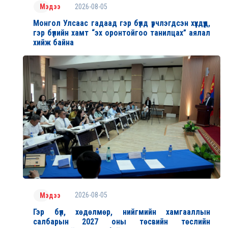
2026-08-05
Мэдээ
Монгол Улсаас гадаад гэр бүлд үрчлэгдсэн хүүхдүүд,
гэр бүлийн хамт “эх оронтойгоо танилцах” аялал
хийж байна
2026-08-05
Мэдээ
Гэр бүл, хөдөлмөр, нийгмийн хамгааллын
салбарын 2027 оны төсвийн төслийн