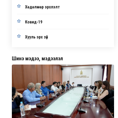
Хөдөлмөр эрхлэлт
Ковид-19
Хууль эрх зүй
Шинэ мэдээ, мэдээлэл