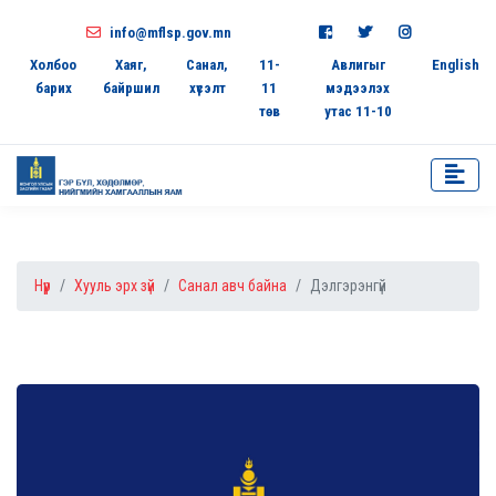
info@mflsp.gov.mn
Холбоо
Хаяг,
Санал,
11-
Авлигыг
English
барих
байршил
хүсэлт
11
мэдээлэх
төв
утас 11-10
Нүүр
Хууль эрх зүй
Санал авч байна
Дэлгэрэнгүй