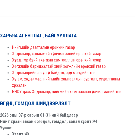
ХАРЬЯА АГЕНТЛАГ, БАЙГУУЛЛАГА
Нийгмийн даатгалын ерөнхий газар
Хөдөлмөр, халамжийн үйлчилгээний ерөнхий газар
Хүүхэд, гэр бүлийн хөгжил хамгааллын ерөнхий газар
Хөгжлийн бэрхшээлтэй хүний хөгжлийн ерөнхий газар
Хөдөлмөрийн аюулгүй байдал, эрүүл мэндийн төв
Хүн ам, хөдөлмөр, нийгмийн хамгааллын сургалт, судалгааны
хүрээлэн
БНСУ дахь Хөдөлмөр, нийгмийн хамгааллын үйлчилгээний төв
ӨРГӨДӨЛ, ГОМДОЛ ШИЙДВЭРЛЭЛТ
2026 оны 07-р сарын 01-31-ний байдлаар
Нийт хүлээн авсан өргөдөл, гомдол, санал хүсэлт:
94
Үүнээс:
Хүсэлт:
40