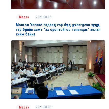
2026-08-05
Мэдээ
Монгол Улсаас гадаад гэр бүлд үрчлэгдсэн хүүхдүүд,
гэр бүлийн хамт “эх оронтойгоо танилцах” аялал
хийж байна
2026-08-05
Мэдээ