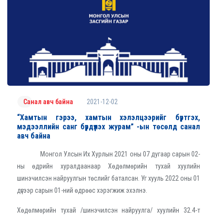
2021-12-02
Санал авч байна
“Хамтын гэрээ, хамтын хэлэлцээрийг бүртгэх,
мэдээллийн санг бүрдүүлэх журам” -ын төсөлд санал
авч байна
Монгол Улсын Их Хурлын 2021 оны 07 дугаар сарын 02-
ны өдрийн хуралдаанаар Хөдөлмөрийн тухай хуулийн
шинэчилсэн найруулгын төслийг баталсан. Уг хууль 2022 оны 01
дүгээр сарын 01-ний өдрөөс хэрэгжиж эхэлнэ.
Хөдөлмөрийн тухай /шинэчилсэн найруулга/ хуулийн 32.4-т