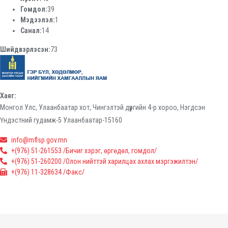
Гомдол:
39
Мэдээлэл:
1
Санал:
14
Шийдвэрлэсэн:
73
Хаяг:
Монгол Улс, Улаанбаатар хот, Чингэлтэй дүүргийн 4-р хороо, Нэгдсэн
Үндэстний гудамж-5 Улаанбаатар-15160
info@mflsp.gov.mn
+(976) 51-261553 /Бичиг хэрэг, өргөдөл, гомдол/
+(976) 51-260200 /Олон нийттэй харилцах ахлах мэргэжилтэн/
+(976) 11-328634 /Факс/