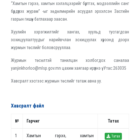
“
Хамтын гэрээ, хамтын хэлэлцээрийг бүртгэх, мэдээллийн санг
бүрдүүлэх журам”
-ыг хөдөлмөрийн асуудал эрхэлсэн Засгийн
газрын гишүүн батлахаар заасан.
Хуулийн хэрэгжилтийг хангах, хуульд тусгагдсан
зохицуулалтуудыг нарийвчлан зохицуулах хүрээнд дээрх
журм
ын
төслийг боловсрууллаа.
Журмын төсөлтэй танилцан холбогдох саналаа
yanjinkhorloo@mlsp.gov.mn цахим хаягаар ирүүлнэ үү. Утас:263035
Хавсралт хэсгээс журмын төслийг татаж авна уу.
Хавсралт файл
№
Гарчиг
Татах
1
Хамтын гэрээ, хамтын
Татах