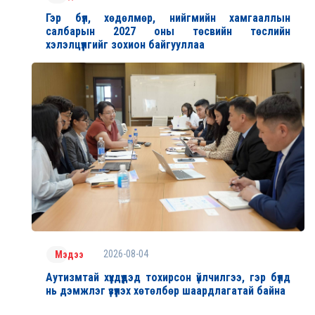
Гэр бүл, хөдөлмөр, нийгмийн хамгааллын
салбарын 2027 оны төсвийн төслийн
хэлэлцүүлгийг зохион байгууллаа
2026-08-04
Мэдээ
Аутизмтай хүүхдүүдэд тохирсон үйлчилгээ, гэр бүлд
нь дэмжлэг үзүүлэх хөтөлбөр шаардлагатай байна