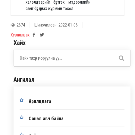
хэлэлцээрийг бүртгэх, мэдээллийн
санг бүрдүүлэх журмын төсөл
2674
Шинэчилсэн: 2022-01-06
Хуваалцах:
Хайх
Ангилал
Ярилцлага
Санал авч байна