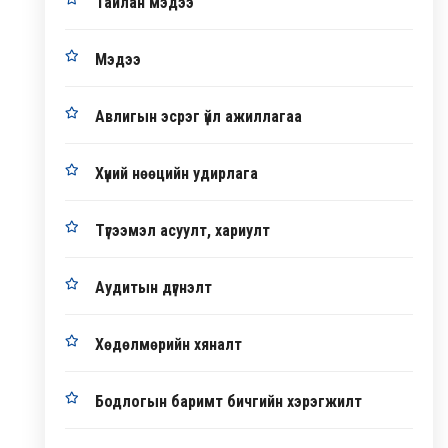
Тайлан мэдээ
Мэдээ
Авлигын эсрэг үйл ажиллагаа
Хүний нөөцийн удирлага
Түгээмэл асуулт, хариулт
Аудитын дүгнэлт
Хөдөлмөрийн хяналт
Бодлогын баримт бичгийн хэрэгжилт