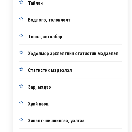
Тайлан
Бодлого, төлөвлөлт
Төсөл, хөтөлбөр
Хөдөлмөр эрхлэлтийн статистик мэдээлэл
Статистик мэдээлэл
Зар, мэдээ
Хүний нөөц
Хяналт-шинжилгээ, үнэлгээ