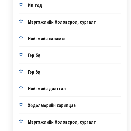
Ил тод
Мэргэжлийн боловсрол, сургалт
Нийгмийн халамж
Гэр бүл
Гэр бүл
Нийгмийн даатгал
Хөдөлмөрийн харилцаа
Мэргэжлийн боловсрол, сургалт