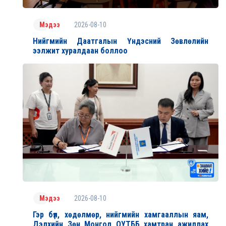
2026-08-10
Мэдээ
Нийгмийн Даатгалын Үндэсний Зөвлөлийн
ээлжит хуралдаан боллоо
2026-08-10
Мэдээ
Гэр бүл, хөдөлмөр, нийгмийн хамгааллын яам,
Дэлхийн Зөн Монгол ОУТББ хамтран ажиллах