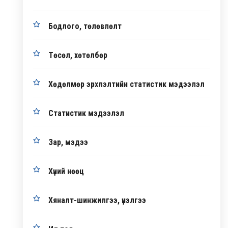
Бодлого, төлөвлөлт
Төсөл, хөтөлбөр
Хөдөлмөр эрхлэлтийн статистик мэдээлэл
Статистик мэдээлэл
Зар, мэдээ
Хүний нөөц
Хяналт-шинжилгээ, үнэлгээ