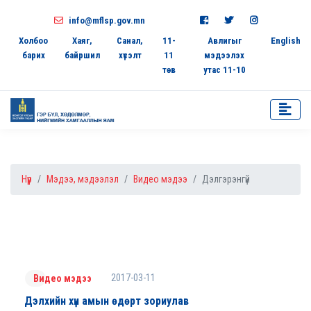
info@mflsp.gov.mn
Холбоо
Хаяг,
Санал,
11-
Авлигыг
English
барих
байршил
хүсэлт
11
мэдээлэх
төв
утас 11-10
Нүүр
Мэдээ, мэдээлэл
Видео мэдээ
Дэлгэрэнгүй
2017-03-11
Видео мэдээ
Дэлхийн хүн амын өдөрт зориулав