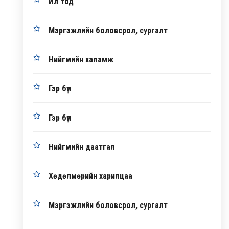
Ил тод
Мэргэжлийн боловсрол, сургалт
Нийгмийн халамж
Гэр бүл
Гэр бүл
Нийгмийн даатгал
Хөдөлмөрийн харилцаа
Мэргэжлийн боловсрол, сургалт