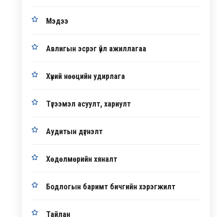
Мэдээ
Авлигын эсрэг үйл ажиллагаа
Хүний нөөцийн удирлага
Түгээмэл асуулт, хариулт
Аудитын дүгнэлт
Хөдөлмөрийн хяналт
Бодлогын баримт бичгийн хэрэгжилт
Тайлан