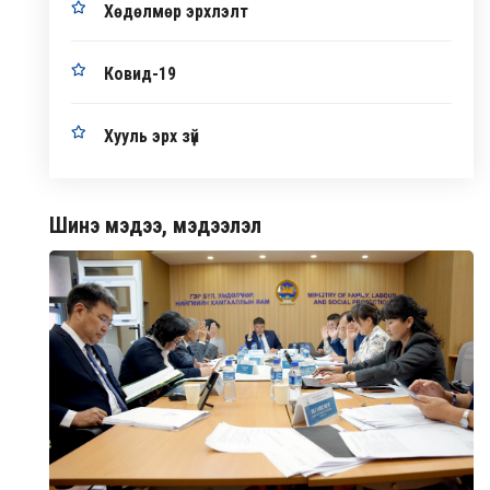
Хөдөлмөр эрхлэлт
Ковид-19
Хууль эрх зүй
Шинэ мэдээ, мэдээлэл