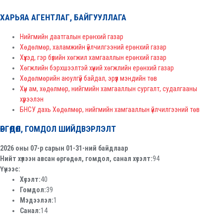
ХАРЬЯА АГЕНТЛАГ, БАЙГУУЛЛАГА
Нийгмийн даатгалын ерөнхий газар
Хөдөлмөр, халамжийн үйлчилгээний ерөнхий газар
Хүүхэд, гэр бүлийн хөгжил хамгааллын ерөнхий газар
Хөгжлийн бэрхшээлтэй хүний хөгжлийн ерөнхий газар
Хөдөлмөрийн аюулгүй байдал, эрүүл мэндийн төв
Хүн ам, хөдөлмөр, нийгмийн хамгааллын сургалт, судалгааны
хүрээлэн
БНСУ дахь Хөдөлмөр, нийгмийн хамгааллын үйлчилгээний төв
ӨРГӨДӨЛ, ГОМДОЛ ШИЙДВЭРЛЭЛТ
2026 оны 07-р сарын 01-31-ний байдлаар
Нийт хүлээн авсан өргөдөл, гомдол, санал хүсэлт:
94
Үүнээс:
Хүсэлт:
40
Гомдол:
39
Мэдээлэл:
1
Санал:
14