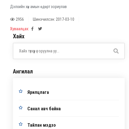
Дэлхийн хүн амын өдөрт зориулав
2956
Шинэчилсэн: 2017-03-10
Хуваалцах:
Хайх
Ангилал
Ярилцлага
Санал авч байна
Тайлан мэдээ