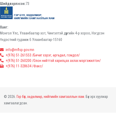
Шийдвэрлэсэн:
73
Хаяг:
Монгол Улс, Улаанбаатар хот, Чингэлтэй дүүргийн 4-р хороо, Нэгдсэн
Үндэстний гудамж-5 Улаанбаатар-15160
info@mflsp.gov.mn
+(976) 51-261553 /Бичиг хэрэг, өргөдөл, гомдол/
+(976) 51-260200 /Олон нийттэй харилцах ахлах мэргэжилтэн/
+(976) 11-328634 /Факс/
© 2026.
Гэр бүл, хөдөлмөр, нийгмийн хамгааллын яам.
Бүх эрх хуулиар
хамгаалагдсан.