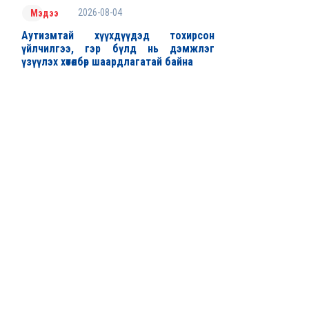
2026-08-04
Мэдээ
Аутизмтай хүүхдүүдэд тохирсон
үйлчилгээ, гэр бүлд нь дэмжлэг
үзүүлэх хөтөлбөр шаардлагатай байна