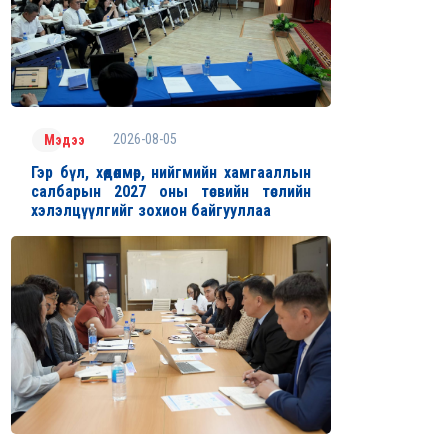
2026-08-05
Мэдээ
Гэр бүл, хөдөлмөр, нийгмийн хамгааллын
салбарын 2027 оны төсвийн төслийн
хэлэлцүүлгийг зохион байгууллаа