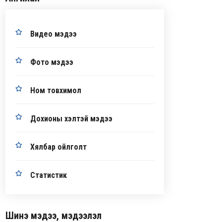
Видео мэдээ
Фото мэдээ
Ном товхимол
Дохионы хэлтэй мэдээ
Хялбар ойлголт
Статистик
Шинэ мэдээ, мэдээлэл