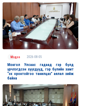
2026-08-05
Мэдээ
Монгол Улсаас гадаад гэр бүлд
үрчлэгдсэн хүүхдүүд, гэр бүлийн хамт
“эх оронтойгоо танилцах” аялал хийж
байна