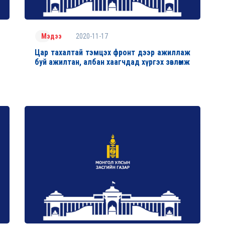
2020-11-17
Мэдээ
Цар тахалтай тэмцэх фронт дээр ажиллаж
буй ажилтан, албан хаагчдад хүргэх зөвлөмж