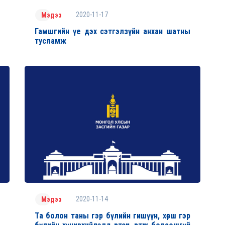
2020-11-17
Мэдээ
Гамшгийн үе дэх сэтгэлзүйн анхан шатны
тусламж
2020-11-14
Мэдээ
Та болон таны гэр бүлийн гишүүн, хөрш гэр