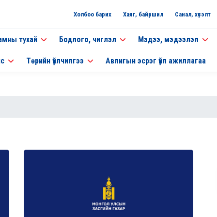
Холбоо барих
Хаяг, байршил
Санал, хүсэлт
амны тухай
Бодлого, чиглэл
Мэдээ, мэдээлэл
нс
Төрийн үйлчилгээ
Авлигын эсрэг үйл ажиллагаа