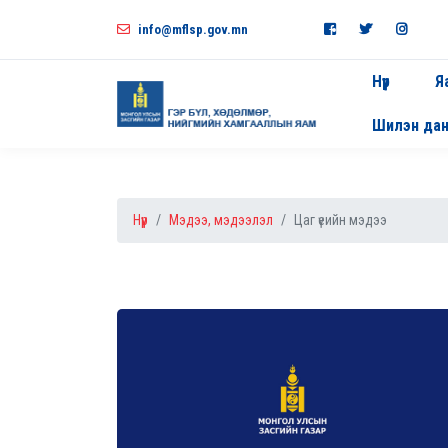
info@mflsp.gov.mn
Нүүр
Я
Шилэн да
Нүүр
Мэдээ, мэдээлэл
Цаг үеийн мэдээ