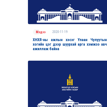
2020-11-19
Мэдээ
ХНХЯ-ны ажлын хэсэг Улаан Чулуутын
хогийн цэг дээр шуурхай арга хэмжээ авч
ажиллаж байна