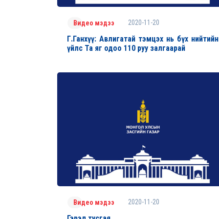
2020-11-20
Видео мэдээ
Г.Ганхүү: Авлигатай тэмцэх нь бүх нийтийн
үйлс Та яг одоо 110 руу залгаарай
2020-11-20
Видео мэдээ
Гэрэл тусгая