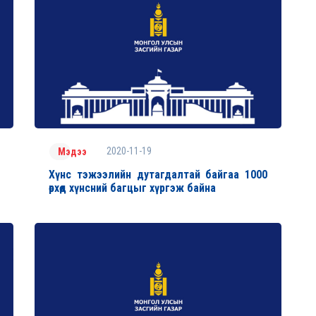
2020-11-19
Мэдээ
Хүнс тэжээлийн дутагдалтай байгаа 1000
өрхөд хүнсний багцыг хүргэж байна