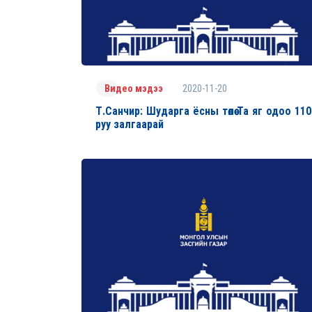
2020-11-20
Видео мэдээ
Т.Санчир: Шударга ёсны төлөө Та яг одоо 110
руу залгаарай