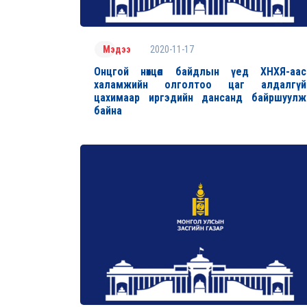
2020-11-17
Мэдээ
Онцгой нөхцөл байдлын үед ХНХЯ-аас
халамжийн олголтоо цаг алдалгүй
цахимаар иргэдийн дансанд байршуулж
байна