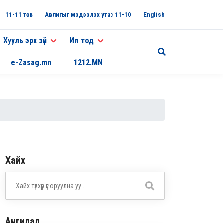
11-11 төв
Авлигыг мэдээлэх утас 11-10
English
Хууль эрх зүй
Ил тод
e-Zasag.mn
1212.MN
Хайх
Ангилал