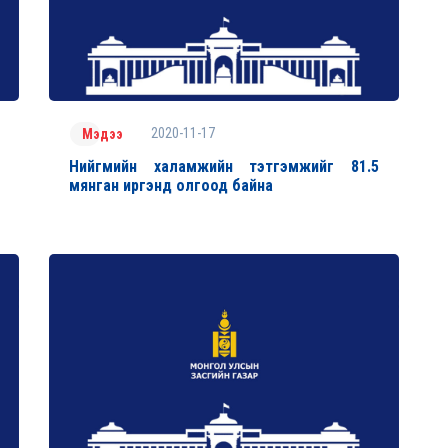
2020-11-17
Мэдээ
Нийгмийн халамжийн тэтгэмжийг 81.5
мянган иргэнд олгоод байна