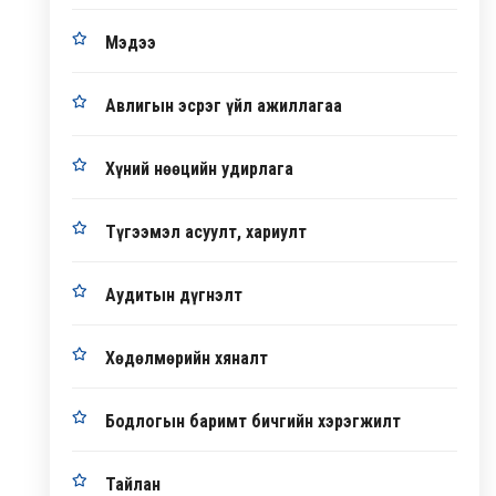
Мэдээ
Авлигын эсрэг үйл ажиллагаа
Хүний нөөцийн удирлага
Түгээмэл асуулт, хариулт
Аудитын дүгнэлт
Хөдөлмөрийн хяналт
Бодлогын баримт бичгийн хэрэгжилт
Тайлан