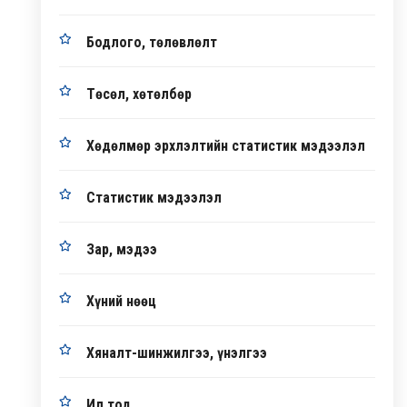
Бодлого, төлөвлөлт
Төсөл, хөтөлбөр
Хөдөлмөр эрхлэлтийн статистик мэдээлэл
Статистик мэдээлэл
Зар, мэдээ
Хүний нөөц
Хяналт-шинжилгээ, үнэлгээ
Ил тод