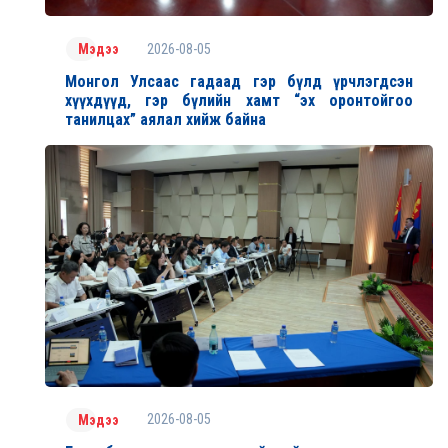
2026-08-05
Мэдээ
Монгол Улсаас гадаад гэр бүлд үрчлэгдсэн
хүүхдүүд, гэр бүлийн хамт “эх оронтойгоо
танилцах” аялал хийж байна
2026-08-05
Мэдээ