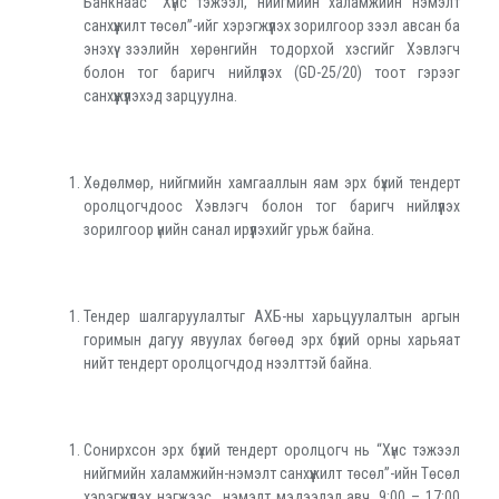
Банкнаас “Хүнс тэжээл, нийгмийн халамжийн нэмэлт
санхүүжилт төсөл”-ийг хэрэгжүүлэх зорилгоор зээл авсан ба
энэхүү зээлийн хөрөнгийн тодорхой хэсгийг Хэвлэгч
болон тог баригч нийлүүлэх (GD-25/20) тоот гэрээг
санхүүжүүлэхэд зарцуулна.
Хөдөлмөр, нийгмийн хамгааллын яам эрх бүхий тендерт
оролцогчдоос Хэвлэгч болон тог баригч нийлүүлэх
зорилгоор үнийн санал ирүүлэхийг урьж байна.
Тендер шалгаруулалтыг АХБ-ны харьцуулалтын аргын
горимын дагуу явуулах бөгөөд эрх бүхий орны харьяат
нийт тендерт оролцогчдод нээлттэй байна.
Сонирхсон эрх бүхий тендерт оролцогч нь “Хүнс тэжээл
нийгмийн халамжийн-нэмэлт санхүүжилт төсөл”-ийн Төсөл
хэрэгжүүлэх нэгжээс нэмэлт мэдээлэл авч, 9:00 – 17:00