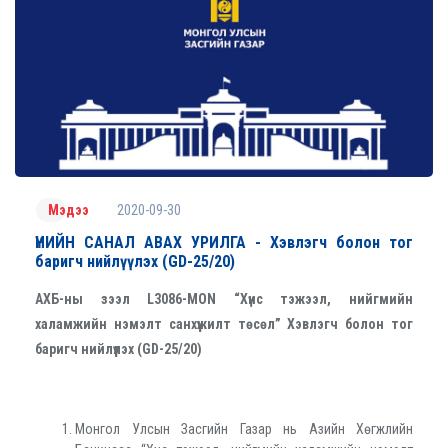
2020-09-30
Мэдээ
ҮНИЙН САНАЛ АВАХ УРИЛГА - Хэвлэгч болон тог
баригч нийлүүлэх (GD-25/20)
АХБ-ны зээл
L
3086-МО
N
“Хүнс тэжээл
,
нийгмийн
халамжийн нэмэлт санхүүжилт төсөл” Хэвлэгч болон тог
баригч
нийлүүлэх
(GD-25/20)
Монгол Улсын Засгийн Газар нь Азийн Хөгжлийн