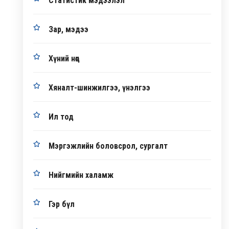
Статистик мэдээлэл
Зар, мэдээ
Хүний нөөц
Хяналт-шинжилгээ, үнэлгээ
Ил тод
Мэргэжлийн боловсрол, сургалт
Нийгмийн халамж
Гэр бүл