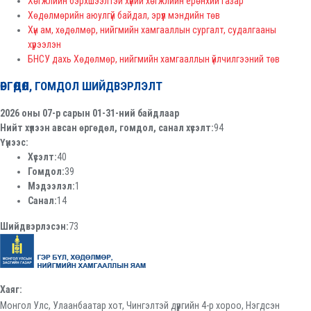
Хөгжлийн бэрхшээлтэй хүний хөгжлийн ерөнхий газар
Хөдөлмөрийн аюулгүй байдал, эрүүл мэндийн төв
Хүн ам, хөдөлмөр, нийгмийн хамгааллын сургалт, судалгааны
хүрээлэн
БНСУ дахь Хөдөлмөр, нийгмийн хамгааллын үйлчилгээний төв
ӨРГӨДӨЛ, ГОМДОЛ ШИЙДВЭРЛЭЛТ
2026 оны 07-р сарын 01-31-ний байдлаар
Нийт хүлээн авсан өргөдөл, гомдол, санал хүсэлт:
94
Үүнээс:
Хүсэлт:
40
Гомдол:
39
Мэдээлэл:
1
Санал:
14
Шийдвэрлэсэн:
73
Хаяг:
Монгол Улс, Улаанбаатар хот, Чингэлтэй дүүргийн 4-р хороо, Нэгдсэн