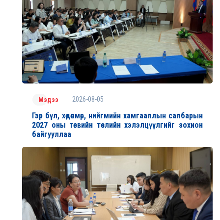
2026-08-05
Мэдээ
Гэр бүл, хөдөлмөр, нийгмийн хамгааллын салбарын
2027 оны төсвийн төслийн хэлэлцүүлгийг зохион
байгууллаа