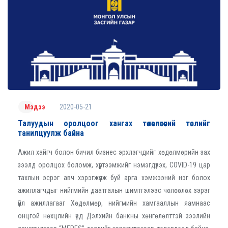
2020-05-21
Мэдээ
Талуудын оролцоог хангах төлөвлөгөөний төслийг
танилцуулж байна
Ажил хайгч болон бичил бизнес эрхлэгчдийг хөдөлмөрийн зах
зээлд оролцох боломж, хүртээмжийг нэмэгдүүлэх, COVID-19 цар
тахлын эсрэг авч хэрэгжүүлж буй арга хэмжээний нэг болох
ажиллагчдыг нийгмийн даатгалын шимтгэлээс чөлөөлөх зэрэг
үйл ажиллагааг Хөдөлмөр, нийгмийн хамгааллын яамнаас
онцгой нөхцлийн үед Дэлхийн банкны хөнгөлөлттэй зээлийн