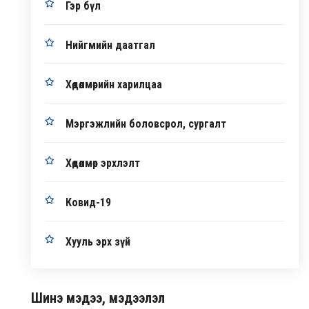
Гэр бүл
Нийгмийн даатгал
Хөдөлмөрийн харилцаа
Мэргэжлийн боловсрол, сургалт
Хөдөлмөр эрхлэлт
Ковид-19
Хууль эрх зүй
Шинэ мэдээ, мэдээлэл