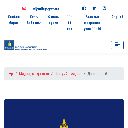
info@mflsp.gov.mn
Холбоо
Хаяг,
Санал,
11-
Авлигыг
English
барих
байршил
хүсэлт
11
мэдээлэх
төв
утас 11-10
Нүүр
Мэдээ, мэдээлэл
Цаг үеийн мэдээ
Дэлгэрэнгүй