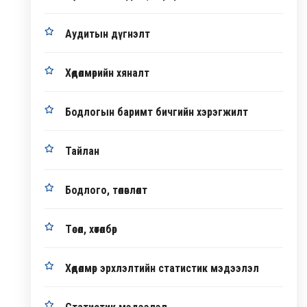
Аудитын дүгнэлт
Хөдөлмөрийн хяналт
Бодлогын баримт бичгийн хэрэгжилт
Тайлан
Бодлого, төлөвлөлт
Төсөл, хөтөлбөр
Хөдөлмөр эрхлэлтийн статистик мэдээлэл