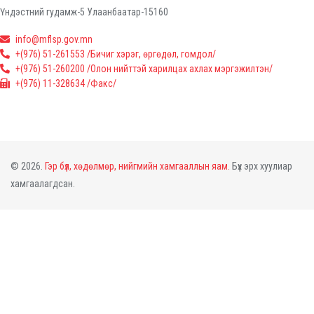
Үндэстний гудамж-5 Улаанбаатар-15160
info@mflsp.gov.mn
+(976) 51-261553 /Бичиг хэрэг, өргөдөл, гомдол/
+(976) 51-260200 /Олон нийттэй харилцах ахлах мэргэжилтэн/
+(976) 11-328634 /Факс/
© 2026.
Гэр бүл, хөдөлмөр, нийгмийн хамгааллын яам.
Бүх эрх хуулиар
хамгаалагдсан.