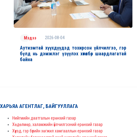
2026-08-04
Мэдээ
Аутизмтай хүүхдүүдэд тохирсон үйлчилгээ, гэр
бүлд нь дэмжлэг үзүүлэх хөтөлбөр шаардлагатай
байна
ХАРЬЯА АГЕНТЛАГ, БАЙГУУЛЛАГА
Нийгмийн даатгалын ерөнхий газар
Хөдөлмөр, халамжийн үйлчилгээний ерөнхий газар
Хүүхэд, гэр бүлийн хөгжил хамгааллын ерөнхий газар