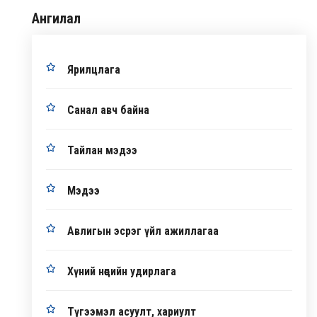
Ангилал
Ярилцлага
Санал авч байна
Тайлан мэдээ
Мэдээ
Авлигын эсрэг үйл ажиллагаа
Хүний нөөцийн удирлага
Түгээмэл асуулт, хариулт