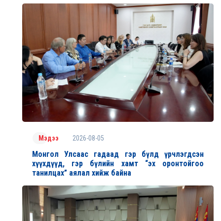
2026-08-05
Мэдээ
Монгол Улсаас гадаад гэр бүлд үрчлэгдсэн
хүүхдүүд, гэр бүлийн хамт “эх оронтойгоо
танилцах” аялал хийж байна