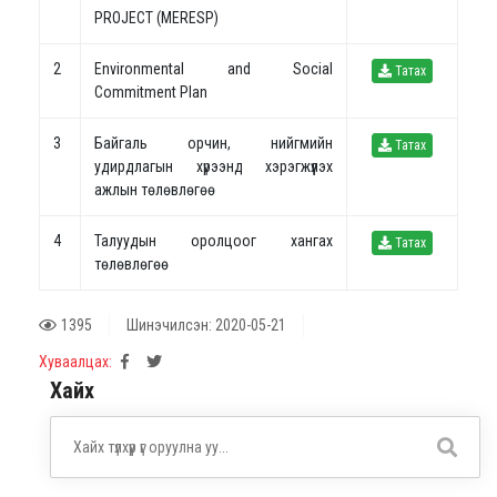
PROJECT (MERESP)
2
Environmental and Social
Татах
Commitment Plan
3
Байгаль орчин, нийгмийн
Татах
удирдлагын хүрээнд хэрэгжүүлэх
ажлын төлөвлөгөө
4
Талуудын оролцоог хангах
Татах
төлөвлөгөө
1395
Шинэчилсэн: 2020-05-21
Хуваалцах:
Хайх