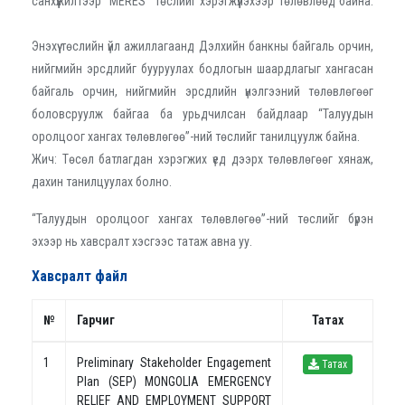
санхүүжилтээр “MERES” төслийг хэрэгжүүлэхээр төлөвлөөд байна.
Энэхүү төслийн үйл ажиллагаанд Дэлхийн банкны байгаль орчин,
нийгмийн эрсдлийг бууруулах бодлогын шаардлагыг хангасан
байгаль орчин, нийгмийн эрсдлийн үнэлгээний төлөвлөгөөг
боловсруулж байгаа ба урьдчилсан байдлаар “Талуудын
оролцоог хангах төлөвлөгөө”-ний төслийг танилцуулж байна.
Жич: Төсөл батлагдан хэрэгжих үед дээрх төлөвлөгөөг хянаж,
дахин танилцуулах болно.
“Талуудын оролцоог хангах төлөвлөгөө”-ний төслийг бүрэн
эхээр нь хавсралт хэсгээс татаж авна уу.
Хавсралт файл
№
Гарчиг
Татах
1
Preliminary Stakeholder Engagement
Татах
Plan (SEP) MONGOLIA EMERGENCY
RELIEF AND EMPLOYMENT SUPPORT