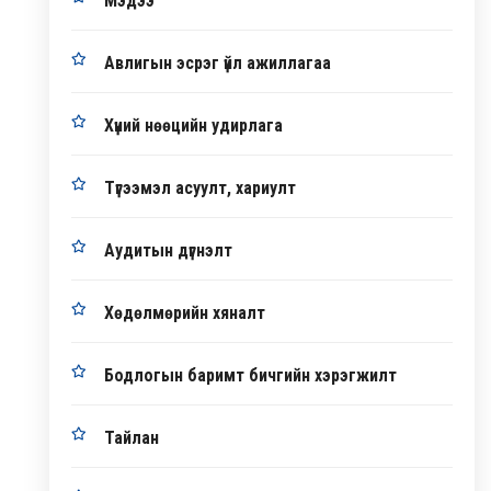
Мэдээ
Авлигын эсрэг үйл ажиллагаа
Хүний нөөцийн удирлага
Түгээмэл асуулт, хариулт
Аудитын дүгнэлт
Хөдөлмөрийн хяналт
Бодлогын баримт бичгийн хэрэгжилт
Тайлан