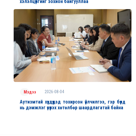
хэлэлцүүлгийг зохион байгууллаа
2026-08-04
Мэдээ
Аутизмтай хүүхдүүдэд тохирсон үйлчилгээ, гэр бүлд
нь дэмжлэг үзүүлэх хөтөлбөр шаардлагатай байна