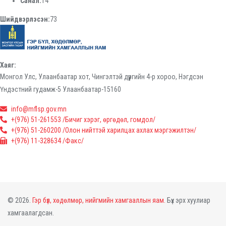
Санал:
14
Шийдвэрлэсэн:
73
Хаяг:
Монгол Улс, Улаанбаатар хот, Чингэлтэй дүүргийн 4-р хороо, Нэгдсэн
Үндэстний гудамж-5 Улаанбаатар-15160
info@mflsp.gov.mn
+(976) 51-261553 /Бичиг хэрэг, өргөдөл, гомдол/
+(976) 51-260200 /Олон нийттэй харилцах ахлах мэргэжилтэн/
+(976) 11-328634 /Факс/
© 2026.
Гэр бүл, хөдөлмөр, нийгмийн хамгааллын яам.
Бүх эрх хуулиар
хамгаалагдсан.