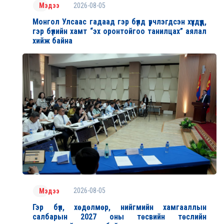
2026-08-05
Мэдээ
Монгол Улсаас гадаад гэр бүлд үрчлэгдсэн хүүхдүүд,
гэр бүлийн хамт “эх оронтойгоо танилцах” аялал
хийж байна
2026-08-05
Мэдээ
Гэр бүл, хөдөлмөр, нийгмийн хамгааллын
салбарын 2027 оны төсвийн төслийн