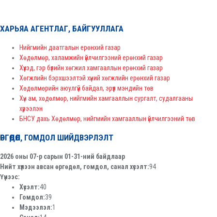
ХАРЬЯА АГЕНТЛАГ, БАЙГУУЛЛАГА
Нийгмийн даатгалын ерөнхий газар
Хөдөлмөр, халамжийн үйлчилгээний ерөнхий газар
Хүүхэд, гэр бүлийн хөгжил хамгааллын ерөнхий газар
Хөгжлийн бэрхшээлтэй хүний хөгжлийн ерөнхий газар
Хөдөлмөрийн аюулгүй байдал, эрүүл мэндийн төв
Хүн ам, хөдөлмөр, нийгмийн хамгааллын сургалт, судалгааны
хүрээлэн
БНСУ дахь Хөдөлмөр, нийгмийн хамгааллын үйлчилгээний төв
ӨРГӨДӨЛ, ГОМДОЛ ШИЙДВЭРЛЭЛТ
2026 оны 07-р сарын 01-31-ний байдлаар
Нийт хүлээн авсан өргөдөл, гомдол, санал хүсэлт:
94
Үүнээс:
Хүсэлт:
40
Гомдол:
39
Мэдээлэл:
1