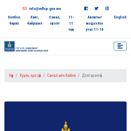
info@mflsp.gov.mn
Холбоо
Хаяг,
Санал,
11-
Авлигыг
English
барих
байршил
хүсэлт
11
мэдээлэх
төв
утас 11-10
Нүүр
Хууль эрх зүй
Санал авч байна
Дэлгэрэнгүй