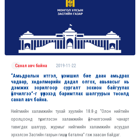
2019-11-22
Санал авч байна
“Амьдралын итгэл, үнэмшил бие даан амьдрах
чадвар, хөдөлмөрийн дадал олгох, авьяасыг нь
дэмжих зорилгоор сургалт зохион байгуулах
үйлчилгээ”-г үзүүлэхэд баримтлах шалгуурын төсөлд
санал авч байна.
Нийгмийн халамжийн тухай хуулийн 18.8-д “Олон нийтийн
оролцоонд түшиглэсэн халамжийн үйлчилгээний чанарт
тавигдах шалгуур, журмыг нийгмийн халамжийн асуудал
эрхэлсэн Засгийн газрын гишүүн батална” гэж заасан байдаг.