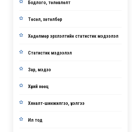
Бодлого, төлөвлөлт
Төсөл, хөтөлбөр
Хөдөлмөр эрхлэлтийн статистик мэдээлэл
Статистик мэдээлэл
Зар, мэдээ
Хүний нөөц
Хяналт-шинжилгээ, үнэлгээ
Ил тод