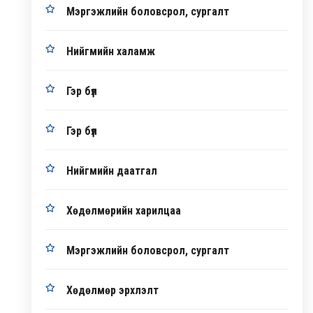
Мэргэжлийн боловсрол, сургалт
Нийгмийн халамж
Гэр бүл
Гэр бүл
Нийгмийн даатгал
Хөдөлмөрийн харилцаа
Мэргэжлийн боловсрол, сургалт
Хөдөлмөр эрхлэлт