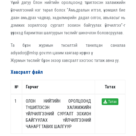
Үүний дагуу Олон нийтийн оролцоонд түшиглэсэн халамжийн
үйлчилгээний нэг төрөл болох “Амьдралын итгэл, үнэмшил бие
даан амьдрах чадвар, хөдөлмөрийн дадал олгох, авьяасыг нь
дэмжих зорилгоор сургалт зохион байгуулах үйлчилгээ”-г
үзүүлэхэд баримтлах шалгуурын төслийг шинэчлэн боловсруулав.
Та бүхэн журмын төсөлтэй танилцан саналаа
adiyadorj@mlsp.gov.mn цахим хаягаар ирүүлнэ үү.
Журмын төслийг бүрэн эхээр хавсралт хэсгээс татаж авна уу.
Хавсралт файл
№
Гарчиг
Татах
1
ОЛОН НИЙТИЙН ОРОЛЦООНД
Татах
ТҮШИГЛЭСЭН ХАЛАМЖИЙН
ҮЙЛЧИЛГЭЭНИЙ СУРГАЛТ ЗОХИОН
БАЙГУУЛАХ ҮЙЛЧИЛГЭЭНИЙ
ЧАНАРТ ТАВИХ ШАЛГУУР