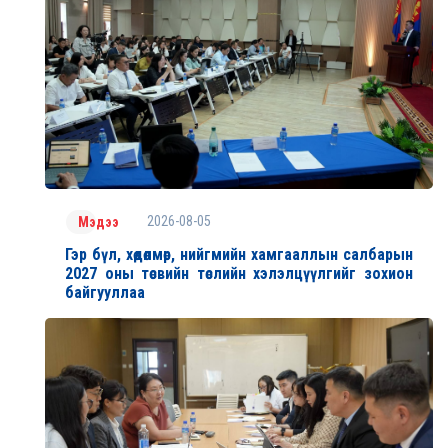
2026-08-05
Мэдээ
Гэр бүл, хөдөлмөр, нийгмийн хамгааллын салбарын
2027 оны төсвийн төслийн хэлэлцүүлгийг зохион
байгууллаа