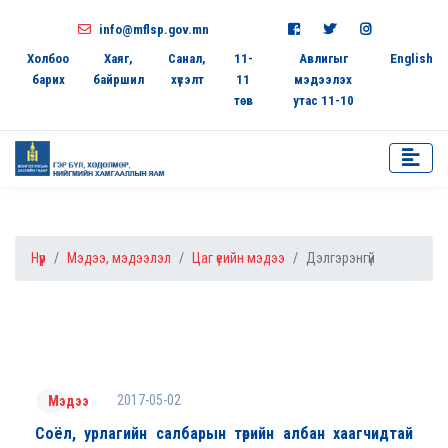
info@mflsp.gov.mn
Холбоо
Хаяг,
Санал,
11-
Авлигыг
English
барих
байршил
хүсэлт
11
мэдээлэх
төв
утас 11-10
Нүүр
Мэдээ, мэдээлэл
Цаг үеийн мэдээ
Дэлгэрэнгүй
2017-05-02
Мэдээ
Соёл, урлагийн салбарын төрийн албан хаагчидтай