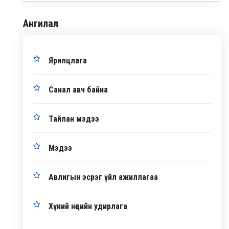
Ангилал
Ярилцлага
Санал авч байна
Тайлан мэдээ
Мэдээ
Авлигын эсрэг үйл ажиллагаа
Хүний нөөцийн удирлага