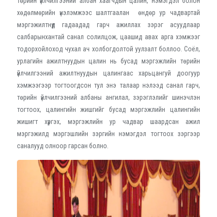
төрийн үйлчилгээний албан хаагчдын цалин, нэмэгдэл болон
хөдөлмөрийн үнэлэмжээс шалтгаалан өндөр ур чадвартай
мэргэжилтнүүд гадаадад гарч ажиллах зэрэг асуудлаар
салбарынхантай санал солилцож, цаашид авах арга хэмжээг
тодорхойлоход чухал ач холбогдолтой уулзалт боллоо. Соёл,
урлагийн ажилтнуудын цалин нь бусад мэргэжлийн төрийн
үйлчилгээний ажилтнуудын цалингаас харьцангуй доогуур
хэмжээгээр тогтоогдсон тул энэ талаар нэлээд санал гарч,
төрийн үйлчилгээний албаны ангилал, зэрэглэлийг шинэчлэн
тогтоох, цалингийн жишгийг бусад мэргэжлийн цалингийн
жишигт хүргэх, мэргэжлийн ур чадвар шаардсан ажил
мэргэжилд мэргэшлийн зэргийн нэмэгдэл тогтоох зэргээр
саналууд олноор гарсан болно.