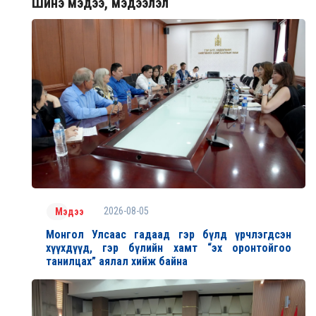
Шинэ мэдээ, мэдээлэл
2026-08-05
Мэдээ
Монгол Улсаас гадаад гэр бүлд үрчлэгдсэн
хүүхдүүд, гэр бүлийн хамт “эх оронтойгоо
танилцах” аялал хийж байна