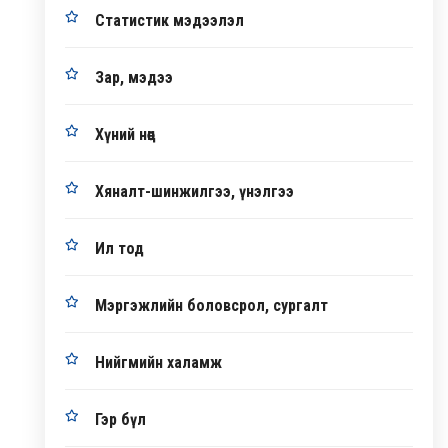
Статистик мэдээлэл
Зар, мэдээ
Хүний нөөц
Хяналт-шинжилгээ, үнэлгээ
Ил тод
Мэргэжлийн боловсрол, сургалт
Нийгмийн халамж
Гэр бүл