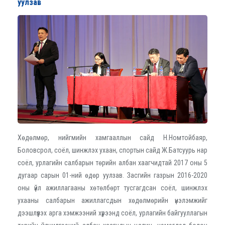
уулзав
Хөдөлмөр, нийгмийн хамгааллын сайд Н.Номтойбаяр,
Боловсрол, соёл, шинжлэх ухаан, спортын сайд Ж.Батсуурь нар
соёл, урлагийн салбарын төрийн албан хаагчидтай 2017 оны 5
дугаар сарын 01-ний өдөр уулзав. Засгийн газрын 2016-2020
оны үйл ажиллагааны хөтөлбөрт тусгагдсан соёл, шинжлэх
ухааны салбарын ажиллагсдын хөдөлмөрийн үнэлэмжийг
дээшлүүлэх арга хэмжээний хүрээнд соёл, урлагийн байгууллагын