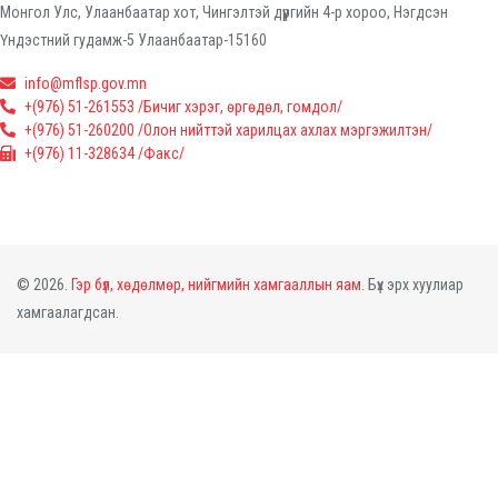
Монгол Улс, Улаанбаатар хот, Чингэлтэй дүүргийн 4-р хороо, Нэгдсэн
Үндэстний гудамж-5 Улаанбаатар-15160
info@mflsp.gov.mn
+(976) 51-261553 /Бичиг хэрэг, өргөдөл, гомдол/
+(976) 51-260200 /Олон нийттэй харилцах ахлах мэргэжилтэн/
+(976) 11-328634 /Факс/
© 2026.
Гэр бүл, хөдөлмөр, нийгмийн хамгааллын яам.
Бүх эрх хуулиар
хамгаалагдсан.