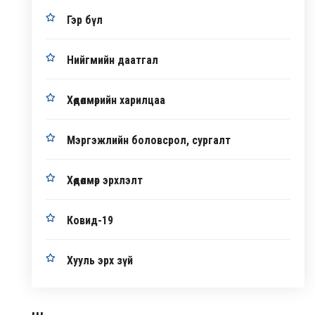
Гэр бүл
Нийгмийн даатгал
Хөдөлмөрийн харилцаа
Мэргэжлийн боловсрол, сургалт
Хөдөлмөр эрхлэлт
Ковид-19
Хууль эрх зүй