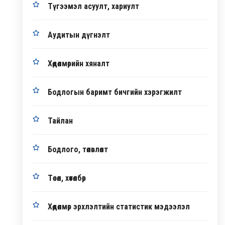
Түгээмэл асуулт, хариулт
Аудитын дүгнэлт
Хөдөлмөрийн хяналт
Бодлогын баримт бичгийн хэрэгжилт
Тайлан
Бодлого, төлөвлөлт
Төсөл, хөтөлбөр
Хөдөлмөр эрхлэлтийн статистик мэдээлэл