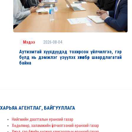
2026-08-04
Мэдээ
Аутизмтай хүүхдүүдэд тохирсон үйлчилгээ, гэр
бүлд нь дэмжлэг үзүүлэх хөтөлбөр шаардлагатай
байна
ХАРЬЯА АГЕНТЛАГ, БАЙГУУЛЛАГА
Нийгмийн даатгалын ерөнхий газар
Хөдөлмөр, халамжийн үйлчилгээний ерөнхий газар
Хүүхэд, гэр бүлийн хөгжил хамгааллын ерөнхий газар