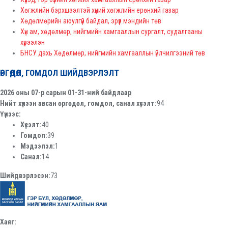
Хөгжлийн бэрхшээлтэй хүний хөгжлийн ерөнхий газар
Хөдөлмөрийн аюулгүй байдал, эрүүл мэндийн төв
Хүн ам, хөдөлмөр, нийгмийн хамгааллын сургалт, судалгааны
хүрээлэн
БНСУ дахь Хөдөлмөр, нийгмийн хамгааллын үйлчилгээний төв
ӨРГӨДӨЛ, ГОМДОЛ ШИЙДВЭРЛЭЛТ
2026 оны 07-р сарын 01-31-ний байдлаар
Нийт хүлээн авсан өргөдөл, гомдол, санал хүсэлт:
94
Үүнээс:
Хүсэлт:
40
Гомдол:
39
Мэдээлэл:
1
Санал:
14
Шийдвэрлэсэн:
73
Хаяг: