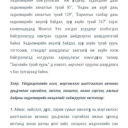
Хөдөлмөрийн байгууллагын “Аж үйлдвэр, худалдаан дахь
хөдөлмөрийн хяналтын тухай 81”, “Хөдөө аж ахуй дахь
хөдөлмөрийн хяналтын тухай 129”, “Барилгын салбар дахь
хөдөлмөрийн аюулгүй байдал, эрүүл ахуйн тухай 167” зэрэг
конвенциудад Монгол Улс нэгдэх асуудлыг холбогдох
байгууллагууд хамтран судалж шийдвэрлэх шаардлагатай
байна. Хөдөлмөрийн аюулгүй байдал, эрүүл ахуйн тухай хууль
тогтоомж, стандарт шаардлагыг хангаагүй аж ахуйн нэгж
байгууллагад ногдуулах хариуцлагыг нэмэгдүүлэх талаар
“Зөрчлийн тухай хууль”-д нэмэлт, өөрчлөлт оруулах шаардлага
ч бас тулгараад байна.
Хоёр. Үйлдвэрлэлийн осол, мэргэжлээс шалтгаалсан өвчнөөс
урьдчилан сэргийлэх, эмчлэх, оношлох, нөхөн сэргээх, ажлын
байрны хөдөлмөрийн нөхцөлийг сайжруулах чиглэлээр:
1.
Аймаг, нийслэл, дүүрэг, зарим сумын эмнэлгүүд нь мэргэжлээс
шалтгаалсан өвчнөөс урьдчилан сэргийлэх ажлын хүрээнд
өвчтөнд анхан шатны үзлэг хийх, оношлох, мэдээллийн сан