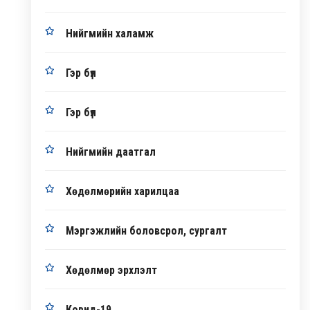
Нийгмийн халамж
Гэр бүл
Гэр бүл
Нийгмийн даатгал
Хөдөлмөрийн харилцаа
Мэргэжлийн боловсрол, сургалт
Хөдөлмөр эрхлэлт
Ковид-19