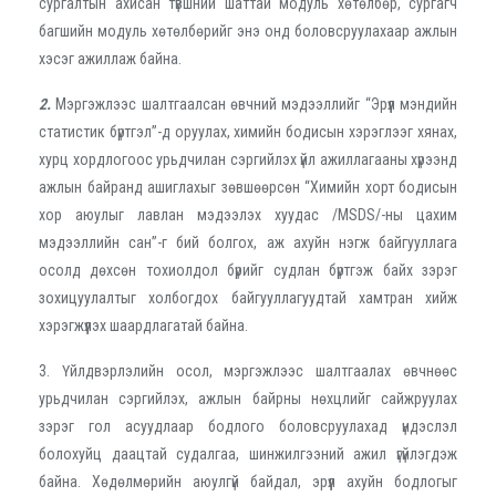
сургалтын ахисан түвшний шаттай модуль хөтөлбөр, сургагч
багшийн модуль хөтөлбөрийг энэ онд боловсруулахаар ажлын
хэсэг ажиллаж байна.
2.
Мэргэжлээс шалтгаалсан өвчний мэдээллийг “Эрүүл мэндийн
статистик бүртгэл”-д оруулах, химийн бодисын хэрэглээг хянах,
хурц хордлогоос урьдчилан сэргийлэх үйл ажиллагааны хүрээнд
ажлын байранд ашиглахыг зөвшөөрсөн “Химийн хорт бодисын
хор аюулыг лавлан мэдээлэх хуудас /MSDS/-ны цахим
мэдээллийн сан”-г бий болгох, аж ахуйн нэгж байгууллага
осолд дөхсөн тохиолдол бүрийг судлан бүртгэж байх зэрэг
зохицуулалтыг холбогдох байгууллагуудтай хамтран хийж
хэрэгжүүлэх шаардлагатай байна.
3. Үйлдвэрлэлийн осол, мэргэжлээс шалтгаалах өвчнөөс
урьдчилан сэргийлэх, ажлын байрны нөхцлийг сайжруулах
зэрэг гол асуудлаар бодлого боловсруулахад үндэслэл
болохуйц даацтай судалгаа, шинжилгээний ажил үгүйлэгдэж
байна. Хөдөлмөрийн аюулгүй байдал, эрүүл ахуйн бодлогыг