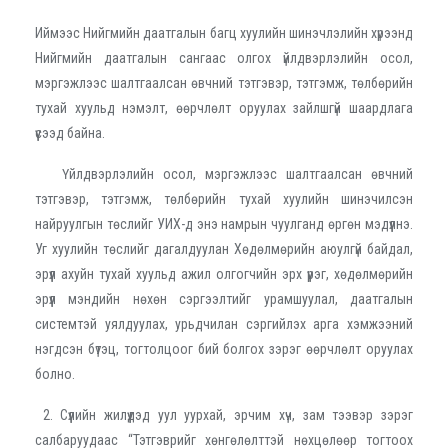
Иймээс Нийгмийн даатгалын багц хуулийн шинэчлэлийн хүрээнд
Нийгмийн даатгалын сангаас олгох үйлдвэрлэлийн осол,
мэргэжлээс шалтгаалсан өвчний тэтгэвэр, тэтгэмж, төлбөрийн
тухай хуульд нэмэлт, өөрчлөлт оруулах зайлшгүй шаардлага
үүсээд байна.
Үйлдвэрлэлийн осол, мэргэжлээс шалтгаалсан өвчний
тэтгэвэр, тэтгэмж, төлбөрийн тухай хуулийн шинэчилсэн
найруулгын төслийг УИХ-д энэ намрын чуулганд өргөн мэдүүлнэ.
Уг хуулийн төслийг дагалдуулан Хөдөлмөрийн аюулгүй байдал,
эрүүл ахуйн тухай хуульд ажил олгогчийн эрх үүрэг, хөдөлмөрийн
эрүүл мэндийн нөхөн сэргээлтийг урамшуулал, даатгалын
системтэй уялдуулах, урьдчилан сэргийлэх арга хэмжээний
нэгдсэн бүтэц, тогтолцоог бий болгох зэрэг өөрчлөлт оруулах
болно.
2. Сүүлийн жилүүдэд уул уурхай, эрчим хүч, зам тээвэр зэрэг
салбаруудаас “Тэтгэврийг хөнгөлөлттэй нөхцөлөөр тогтоох