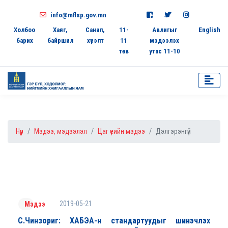
info@mflsp.gov.mn
Холбоо
Хаяг,
Санал,
11-
Авлигыг
English
барих
байршил
хүсэлт
11
мэдээлэх
төв
утас 11-10
Нүүр
Мэдээ, мэдээлэл
Цаг үеийн мэдээ
Дэлгэрэнгүй
2019-05-21
Мэдээ
С.Чинзориг: ХАБЭА-н стандартуудыг шинэчлэх