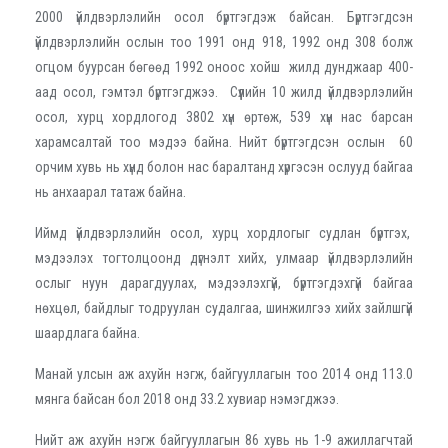
2000 үйлдвэрлэлийн осол бүртгэгдэж байсан. Бүртгэгдсэн
үйлдвэрлэлийн ослын тоо 1991 онд 918, 1992 онд 308 болж
огцом буурсан бөгөөд 1992 оноос хойш жилд дунджаар 400-
аад осол, гэмтэл бүртгэгджээ. Сүүлийн 10 жилд үйлдвэрлэлийн
осол, хурц хордлогод 3802 хүн өртөж, 539 хүн нас барсан
харамсалтай тоо мэдээ байна. Нийт бүртгэгдсэн ослын 60
орчим хувь нь хүнд болон нас баралтанд хүргэсэн ослууд байгаа
нь анхаарал татаж байна.
Иймд үйлдвэрлэлийн осол, хурц хордлогыг судлан бүртгэх,
мэдээлэх тогтолцоонд дүгнэлт хийх, улмаар үйлдвэрлэлийн
ослыг нуун дарагдуулах, мэдээлэхгүй, бүртгэгдэхгүй байгаа
нөхцөл, байдлыг тодруулан судалгаа, шинжилгээ хийх зайлшгүй
шаардлага байна.
Манай улсын аж ахуйн нэгж, байгууллагын тоо 2014 онд 113.0
мянга байсан бол 2018 онд 33.2 хувиар нэмэгджээ.
Нийт аж ахуйн нэгж байгууллагын 86 хувь нь 1-9 ажиллагчтай