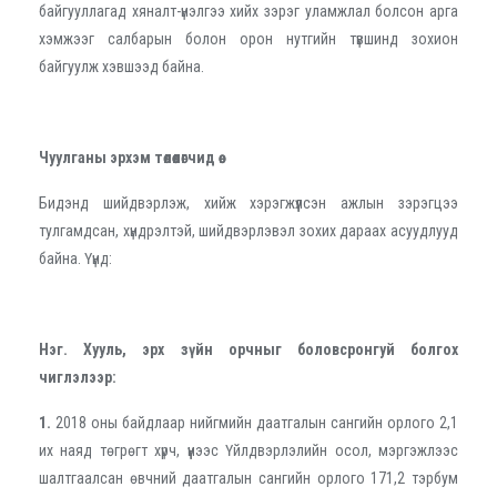
байгууллагад хяналт-үнэлгээ хийх зэрэг уламжлал болсон арга
хэмжээг салбарын болон орон нутгийн түвшинд зохион
байгуулж хэвшээд байна.
Чуулганы эрхэм төлөөлөгчид өө.
Бидэнд шийдвэрлэж, хийж хэрэгжүүлсэн ажлын зэрэгцээ
тулгамдсан, хүндрэлтэй, шийдвэрлэвэл зохих дараах асуудлууд
байна. Үүнд:
Нэг. Хууль, эрх зүйн орчныг боловсронгуй болгох
чиглэлээр:
1.
2018 оны байдлаар нийгмийн даатгалын сангийн орлого 2,1
их наяд төгрөгт хүрч, үүнээс Үйлдвэрлэлийн осол, мэргэжлээс
шалтгаалсан өвчний даатгалын сангийн орлого 171,2 тэрбум