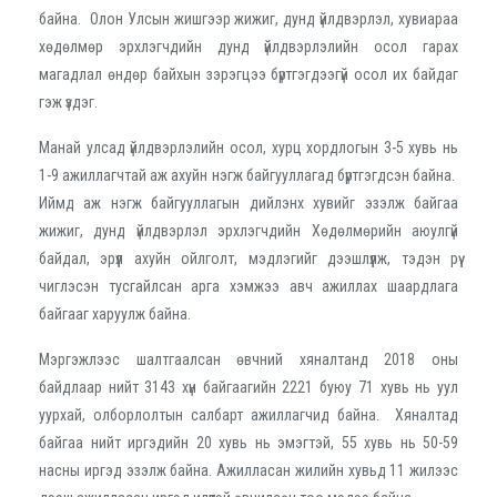
байна. Олон Улсын жишгээр жижиг, дунд үйлдвэрлэл, хувиараа
хөдөлмөр эрхлэгчдийн дунд үйлдвэрлэлийн осол гарах
магадлал өндөр байхын зэрэгцээ бүртгэгдээгүй осол их байдаг
гэж үздэг.
Манай улсад үйлдвэрлэлийн осол, хурц хордлогын 3-5 хувь нь
1-9 ажиллагчтай аж ахуйн нэгж байгууллагад бүртгэгдсэн байна.
Иймд аж нэгж байгууллагын дийлэнх хувийг эзэлж байгаа
жижиг, дунд үйлдвэрлэл эрхлэгчдийн Хөдөлмөрийн аюулгүй
байдал, эрүүл ахуйн ойлголт, мэдлэгийг дээшлүүлж, тэдэн рүү
чиглэсэн тусгайлсан арга хэмжээ авч ажиллах шаардлага
байгааг харуулж байна.
Мэргэжлээс шалтгаалсан өвчний хяналтанд 2018 оны
байдлаар нийт 3143 хүн байгаагийн 2221 буюу 71 хувь нь уул
уурхай, олборлолтын салбарт ажиллагчид байна. Хяналтад
байгаа нийт иргэдийн 20 хувь нь эмэгтэй, 55 хувь нь 50-59
насны иргэд эзэлж байна. Ажилласан жилийн хувьд 11 жилээс