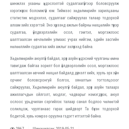
шинжлэх ухааны үндэслэлтэй судалгаагүйгээр боловсруулж
хэрэгжүүлэх боломжгүй юм. Тиймээс хөдөлмөрийн харилцааны
статистик мэдээлэл, судалгааг сайжруулах талаар тодорхой
алхам хийх хэрэгтэй. Энэ хүрээнд ажлын байрны нөхцөлийн түүвэр
судалгаа, үйлдвэрлэлийн осол, гэмтэл, мэргэжлээс
шалтгаалсан өвчлөлийн улмаас учрах нийгэм, эдийн засгийн
нөлөөллийн судалгаа хийх ажлыг эхлүүлээд байна.
Хөдөлмөрийн аюулгүй байдал, эрүүл ахуйн үндэсний чуулганы өмнө
тавигдаж байгаа зорилт бол үйлдвэрлэлийн осол, мэргэжлээс
шалтгаалсан өвчний нөхцөл байдалд дүгнэлт хийх, хууль эрх зүйн
орчинг боловсронгуй болгох, хяналтын тогтолцооог
сайжруулах, Хөдөлмөрийн аюулгүй байдал, эрүүл ахуйн талаарх
ажиллагчдын ойлголт, мэдлэг, чадварыг нэмэгдүүлэх, аюул
ослоос урьдчилан сэргийлэх талаар санал бодлоо чөлөөтэй
солилцож, чуулганаас гарах шийдвэрт Та бүхэн тодорхой
бодитой, хувь нэмрээ оруулна гэдэгт итгэлтэй байна.
2967
Шинэчилсэн: 2019-05-21