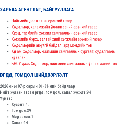
ХАРЬЯА АГЕНТЛАГ, БАЙГУУЛЛАГА
Нийгмийн даатгалын ерөнхий газар
Хөдөлмөр, халамжийн үйлчилгээний ерөнхий газар
Хүүхэд, гэр бүлийн хөгжил хамгааллын ерөнхий газар
Хөгжлийн бэрхшээлтэй хүний хөгжлийн ерөнхий газар
Хөдөлмөрийн аюулгүй байдал, эрүүл мэндийн төв
Хүн ам, хөдөлмөр, нийгмийн хамгааллын сургалт, судалгааны
хүрээлэн
БНСУ дахь Хөдөлмөр, нийгмийн хамгааллын үйлчилгээний төв
ӨРГӨДӨЛ, ГОМДОЛ ШИЙДВЭРЛЭЛТ
2026 оны 07-р сарын 01-31-ний байдлаар
Нийт хүлээн авсан өргөдөл, гомдол, санал хүсэлт:
94
Үүнээс:
Хүсэлт:
40
Гомдол:
39
Мэдээлэл:
1
Санал:
14