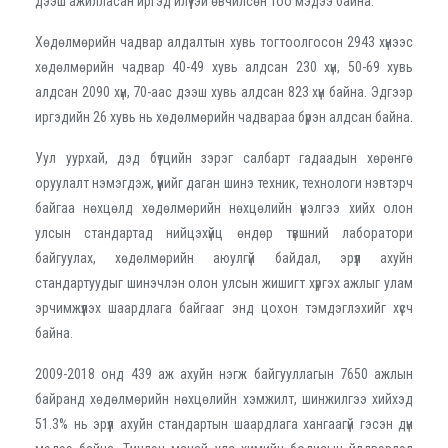
дээш ажилласан иргэд илүүтэй өвчилсөн тоо мэдээ байна.
Хөдөлмөрийн чадвар алдалтын хувь тогтоолгосон 2943 хүнээс
хөдөлмөрийн чадвар 40-49 хувь алдсан 230 хүн, 50-69 хувь
алдсан 2090 хүн, 70-аас дээш хувь алдсан 823 хүн байна. Эдгээр
иргэдийн 26 хувь нь хөдөлмөрийн чадвараа бүрэн алдсан байна.
Уул уурхай, дэд бүтцийн зэрэг салбарт гадаадын хөрөнгө
оруулалт нэмэгдэж, үүнийг даган шинэ техник, технологи нэвтэрч
байгаа нөхцөлд хөдөлмөрийн нөхцөлийн үнэлгээ хийх олон
улсын стандартад нийцэхүйц өндөр түвшний лаборатори
байгуулах, хөдөлмөрийн аюулгүй байдал, эрүүл ахуйн
стандартуудыг шинэчлэн олон улсын жишигт хүргэх ажлыг улам
эрчимжүүлэх шаардлага байгааг энд цохон тэмдэглэхийг хүсч
байна.
2009-2018 онд 439 аж ахуйн нэгж байгууллагын 7650 ажлын
байранд хөдөлмөрийн нөхцөлийн хэмжилт, шинжилгээ хийхэд
51.3% нь эрүүл ахуйн стандартын шаардлага хангаагүй гэсэн дүн