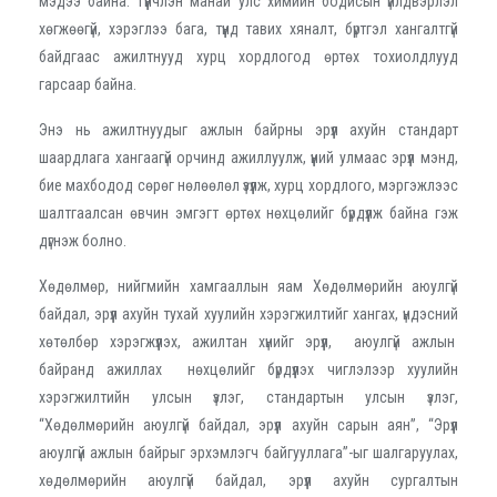
мэдээ байна. Түүнчлэн манай улс химийн бодисын үйлдвэрлэл
хөгжөөгүй, хэрэглээ бага, түүнд тавих хяналт, бүртгэл хангалтгүй
байдгаас ажилтнууд хурц хордлогод өртөх тохиолдлууд
гарсаар байна.
Энэ нь ажилтнуудыг ажлын байрны эрүүл ахуйн стандарт
шаардлага хангаагүй орчинд ажиллуулж, үүний улмаас эрүүл мэнд,
бие махбодод сөрөг нөлөөлөл үзүүлж, хурц хордлого, мэргэжлээс
шалтгаалсан өвчин эмгэгт өртөх нөхцөлийг бүрдүүлж байна гэж
дүгнэж болно.
Хөдөлмөр, нийгмийн хамгааллын яам Хөдөлмөрийн аюулгүй
байдал, эрүүл ахуйн тухай хуулийн хэрэгжилтийг хангах, үндэсний
хөтөлбөр хэрэгжүүлэх, ажилтан хүнийг эрүүл, аюулгүй ажлын
байранд ажиллах нөхцөлийг бүрдүүлэх чиглэлээр хуулийн
хэрэгжилтийн улсын үзлэг, стандартын улсын үзлэг,
“Хөдөлмөрийн аюулгүй байдал, эрүүл ахуйн сарын аян”, “Эрүүл
аюулгүй ажлын байрыг эрхэмлэгч байгууллага”-ыг шалгаруулах,
хөдөлмөрийн аюулгүй байдал, эрүүл ахуйн сургалтын