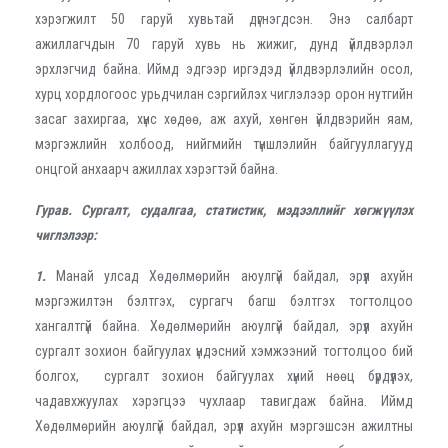
хэрэгжилт 50 гаруй хувьтай дүгнэгдсэн. Энэ салбарт
ажиллагчдын 70 гаруй хувь нь жижиг, дунд үйлдвэрлэл
эрхлэгчид байна. Иймд эдгээр иргэдэд үйлдвэрлэлийн осол,
хурц хордлогоос урьдчилан сэргийлэх чиглэлээр орон нутгийн
засаг захиргаа, хүнс хөдөө, аж ахуй, хөнгөн үйлдвэрийн яам,
мэргэжлийн холбоод, нийгмийн түншлэлийн байгууллагууд
онцгой анхаарч ажиллах хэрэгтэй байна.
Гурав. Сургалт, судалгаа, статистик, мэдээллийг хөгжүүлэх
чиглэлээр:
1.
Манай улсад Хөдөлмөрийн аюулгүй байдал, эрүүл ахуйн
мэргэжилтэн бэлтгэх, сургагч багш бэлтгэх тогтолцоо
хангалтгүй байна. Хөдөлмөрийн аюулгүй байдал, эрүүл ахуйн
сургалт зохион байгуулах үндэсний хэмжээний тогтолцоо бий
болгох, сургалт зохион байгуулах хүний нөөц бүрдүүлэх,
чадавхжуулах хэрэгцээ чухлаар тавигдаж байна. Иймд
Хөдөлмөрийн аюулгүй байдал, эрүүл ахуйн мэргэшсэн ажилтны