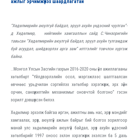
ажлыг эрчимжүүлэх шаардлагатай
“Хөдөлмөрийн аюулгүй байдал, эрүүл ахуйн үндэсний чуулган”-
д Хөдөлмөр, нийгмийн хамгааллын сайд С.Чинзоригийн
тавьсан “Хөдөлмөрийн аюулгүй байдал, эрүүл ахуйн тулгамдаж
буй асуудал, шийдвэрлэх арга зам” илтгэлийг товчлон хүргэж
байна.
...Монгол Улсын Засгийн газрын 2016-2020 оны үйл ажиллагааны
хөтөлбөрт “Үйлдвэрлэлийн осол, мэргэжлээс шалтгаалсан
өвчнөөс урьдчилан сэргийлэх хөтөлбөр хэрэгжүүлж, эрх зүйн
орчин, санхүүжилтийн механизмыг оновчтой болгоно” гэсэн
зорилт дэвшүүлсэн билээ.
Хөдөлмөр эрхэлж байгаа иргэн, ажилтны амь нас, эрүүл мэндийг
хамгаалах, эрүүл, аюулгүй ажлын байрыг бий болгох зорилгоор
манай улс хөдөлмөрийн аюулгүй байдал, эрүүл ахуйн үндэсний
хөтөлбөрийг 1997 оноос эхлэн хэрэгжүүлж эхэлсэн ба 5 дахь