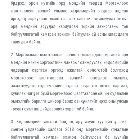
бүрдүүлэх, орон нутгийн эрүүл мэндийн төвүүдэд Мэргэжлээс
шалтгаалсан өвчний улмаас хөдөлмөрийн чадвар алдсан
иргэдэд зориулсан нөхөн сэргээх кабинет ажиллуулах ажлыг
эрүүл мэндийн асуудал хариуцсан төрийн захиргааны төв
байгууллагатай хамтран зохион байгуулах зүй ёсны шаардлага
тавигдаж байна.
2. Мэргэжлээс шалтгаалсан өвчин оношлогдсон иргэний эрүүл
мэндийн нөхөн сэргээлтийн чанарыг сайжруулах, хөдөлмөрийн
чадварыг сэргээж эргээд ажилтай, орлоготой болгоход
мэргэжлээс шалтгаалсан өвчнийг оношлох, эмчлэх,
ажилтнуудын хөдөлмөрийн чадвар алдалтыг нөхөн сэргээх,
сувилах чиг үүрэг бүхий мэргэжлээс шалтгаалсан өвчин судлалын
эмнэлгийн барилга шинээр барих санхүүжилтийг ирэх оны улсын
төсөвт суулгаж шийдвэрлүүлэх хэрэгтэй байна.
3. Хөдөлмөрийн аюулгүй байдал, эрүүл ахуйн хуулийн үзлэгийг
хөнгөн үйлдвэрийн салбарт 2018 онд мэргэжлийн хяналтын
байгууллагатай хамтран зохион байгуулсан ба хуулийн