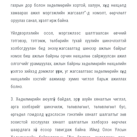
газрын дор болон хөдөлмөрийн хортой, халуун, хүнд нөхцөлд
хамаарах ажил мэргэжлийн жагсаалт”-д нэмэлт, өөрчлөлт
оруулах санал, хүсэлт ирж байна.
Үйлдвэрлэлийн осол, мэргэжлээс шалтгаалсан өвчний
тэтгэвэр, тэтгэмж, төлбөрийн тухай хуулийн шинэчлэлтэй
холбогдуулан бид энэхүү жагсаалтад шинээр ажлын байрыг
нэмэх биш ажлын байрны орчин нөхцөлөө сайржуулсан ажил
олгогчийг урамшуулах, ажлын байрны хөдөлмөрийн нөхцөлийн
үнэлгээ хийхэд дэмжлэг үзүүлж, уг жагсаалтаас хөдөлмөрийн хүнд
нөхцөлийн хэсгийг аажмаар хумих чиглэл барьж ажиллах
болно.
3. Хөдөлмөрийн аюулгүй байдал, эрүүл ахуйн хяналтын чиглэл,
арга хэлбэрийг шинэчилж, төлөвлөгөөт, төлөвлөгөөт бус,
өргөдөл гомдолд үндэслэсэн гэнэтийн хяналт шалгалтыг зөв
зохистой хослуулах хяналт шалгалтын хэлбэрээ өөрчлөх
шаардлага зүй ёсоор тавигдаж байна. Иймд Олон Улсын