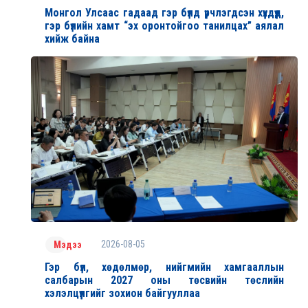
Монгол Улсаас гадаад гэр бүлд үрчлэгдсэн хүүхдүүд,
гэр бүлийн хамт “эх оронтойгоо танилцах” аялал
хийж байна
2026-08-05
Мэдээ
Гэр бүл, хөдөлмөр, нийгмийн хамгааллын
салбарын 2027 оны төсвийн төслийн
хэлэлцүүлгийг зохион байгууллаа