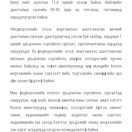
буюу нийт орлогын 11,6 хувийг эзэлж байна. Нийгмийн
даатгалын сангийн 90-95 хувь нь тэтгэвэр, тэтгэмжид
зарцуулагдсан байна.
Үйлдвэрлэлийн осол, мэргэжлээс шалтгаалсан өвчний
даатгалын сангаас даатгуулагчид олгож буй төлбөр, зардлын 1
хувийг урьдчилан сэргийлэх сургалт, сурталчилгааны зардалд
зарцуулдаг ба үйлдвэрлэлийн осол, мэргэжлээс шалтгаалсан
өвчнөөс урьдчилан сэргийлэх, илрүүлэх, осолдогчийг хуучин
ажлын байранд нь эгүүлэн ажиллуулахад эрүүл мэндийн болон
мэргэжлийн нөхөн сэргээлт хийх, тэдгээрийн санхүүжүүлтийн эрх
зүйн орчин бүрдээгүй байна.
Мөн үйлдвэрлэлийн ослоос урьдчилан сэргийлэх, сургалтад
хамруулах, эрүүл ахуй, аюулгүй ажиллагааны соёлыг ажил олгогч
болон ажилтнуудад төлөвшүүлэх, осолдогчийг бүртгэх, хяналт
тавих, хөдөлмөрийн чадвар алдалтыг нөхөн сэргээх,
хөдөлмөрийн зах зээлд бэлтгэх, эрсдэлийг хянах, мэдээллийн
сан зэрэг асуудлууд нэгдсэн зохицуулалтгүй байна.