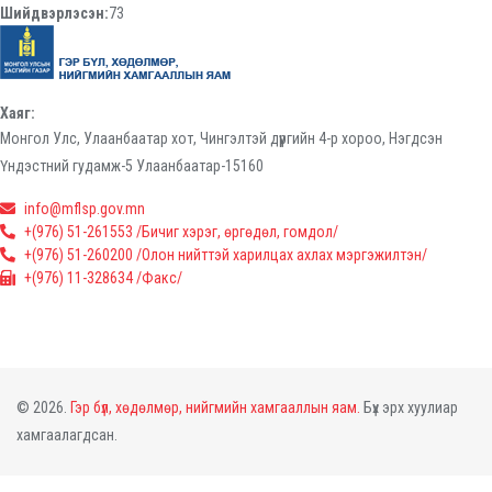
Шийдвэрлэсэн:
73
Хаяг:
Монгол Улс, Улаанбаатар хот, Чингэлтэй дүүргийн 4-р хороо, Нэгдсэн
Үндэстний гудамж-5 Улаанбаатар-15160
info@mflsp.gov.mn
+(976) 51-261553 /Бичиг хэрэг, өргөдөл, гомдол/
+(976) 51-260200 /Олон нийттэй харилцах ахлах мэргэжилтэн/
+(976) 11-328634 /Факс/
© 2026.
Гэр бүл, хөдөлмөр, нийгмийн хамгааллын яам.
Бүх эрх хуулиар
хамгаалагдсан.