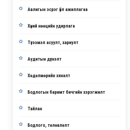
Авлигын эсрэг үйл ажиллагаа
Хүний нөөцийн удирлага
Түгээмэл асуулт, хариулт
Аудитын дүгнэлт
Хөдөлмөрийн хяналт
Бодлогын баримт бичгийн хэрэгжилт
Тайлан
Бодлого, төлөвлөлт