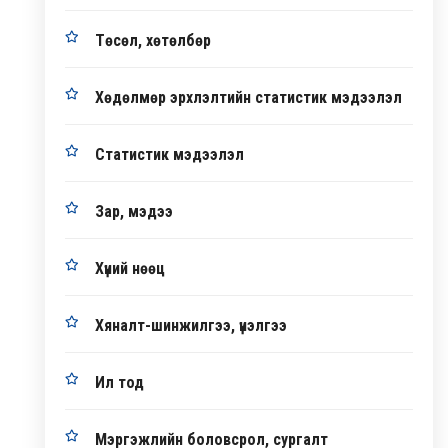
Төсөл, хөтөлбөр
Хөдөлмөр эрхлэлтийн статистик мэдээлэл
Статистик мэдээлэл
Зар, мэдээ
Хүний нөөц
Хяналт-шинжилгээ, үнэлгээ
Ил тод
Мэргэжлийн боловсрол, сургалт