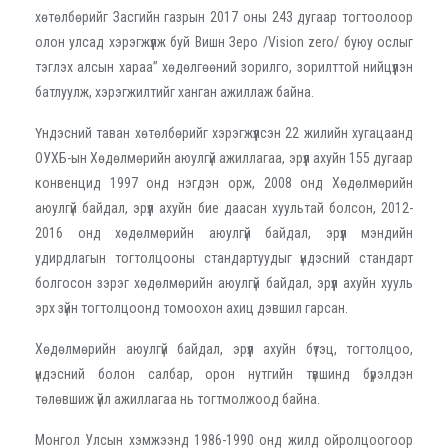
хөтөлбөрийг Засгийн газрын 2017 оны 243 дугаар тогтоолоор
олон улсад хэрэгжүүлж буй Вишн Зеро /Vision zero/ буюу ослыг
тэглэх алсын хараа” хөдөлгөөний зорилго, зорилттой нийцүүлэн
батлуулж, хэрэгжилтийг ханган ажиллаж байна.
Үндэсний таван хөтөлбөрийг хэрэгжүүлсэн 22 жилийн хугацаанд
ОУХБ-ын Хөдөлмөрийн аюулгүй ажиллагаа, эрүүл ахуйн 155 дугаар
конвенцид 1997 онд нэгдэн орж, 2008 онд Хөдөлмөрийн
аюулгүй байдал, эрүүл ахуйн бие даасан хуультай болсон, 2012-
2016 онд хөдөлмөрийн аюулгүй байдал, эрүүл мэндийн
удирдлагын тогтолцооны стандартуудыг үндэсний стандарт
болгосон зэрэг хөдөлмөрийн аюулгүй байдал, эрүүл ахуйн хууль
эрх зүйн тогтолцоонд томоохон ахиц дэвшил гарсан.
Хөдөлмөрийн аюулгүй байдал, эрүүл ахуйн бүтэц, тогтолцоо,
үндэсний болон салбар, орон нутгийн түвшинд бүрэлдэн
төлөвшиж үйл ажиллагаа нь тогтмолжоод байна.
Монгол Улсын хэмжээнд 1986-1990 онд жилд ойролцоогоор