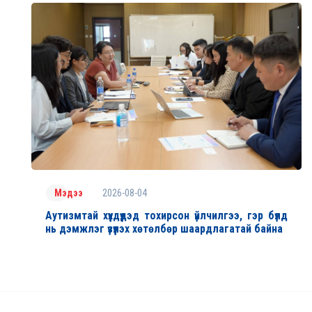
2026-08-04
Мэдээ
Аутизмтай хүүхдүүдэд тохирсон үйлчилгээ, гэр бүлд
нь дэмжлэг үзүүлэх хөтөлбөр шаардлагатай байна