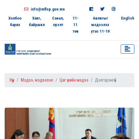
info@mflsp.gov.mn
Холбоо
Хаяг,
Санал,
11-
Авлигыг
English
барих
байршил
хүсэлт
11
мэдээлэх
төв
утас 11-10
Нүүр
Мэдээ, мэдээлэл
Цаг үеийн мэдээ
Дэлгэрэнгүй