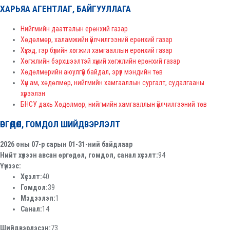
ХАРЬЯА АГЕНТЛАГ, БАЙГУУЛЛАГА
Нийгмийн даатгалын ерөнхий газар
Хөдөлмөр, халамжийн үйлчилгээний ерөнхий газар
Хүүхэд, гэр бүлийн хөгжил хамгааллын ерөнхий газар
Хөгжлийн бэрхшээлтэй хүний хөгжлийн ерөнхий газар
Хөдөлмөрийн аюулгүй байдал, эрүүл мэндийн төв
Хүн ам, хөдөлмөр, нийгмийн хамгааллын сургалт, судалгааны
хүрээлэн
БНСУ дахь Хөдөлмөр, нийгмийн хамгааллын үйлчилгээний төв
ӨРГӨДӨЛ, ГОМДОЛ ШИЙДВЭРЛЭЛТ
2026 оны 07-р сарын 01-31-ний байдлаар
Нийт хүлээн авсан өргөдөл, гомдол, санал хүсэлт:
94
Үүнээс:
Хүсэлт:
40
Гомдол:
39
Мэдээлэл:
1
Санал:
14
Шийдвэрлэсэн:
73