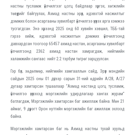
настны тусламж үйлчилгээг цогц байдлаар хүргэх, хөгжлийн
төвүүдийг байгуулах, Ахмад настны эрүүл, идэвхтэй насжилтыг
дэмжих болон асаргааны хувилбарт үйлчилгээ үзүүлэх арга хэмжээ
тусгагдсан. Энэ хүрээнд 2025 онд 60 хувийн хэвшил, ТББ-тай
гэрээ хийж, идэвхтэй насжилтын дэмжих үйлчилгээнд
давхардсан тоогоор 65457 ахмад настан, асаргааны хувилбарт
үйлчилгээнд 2362 ахмад настан хамрагдаж, нийгмийн
халамжийн сангаас нийт 2.2 тэрбум төгрөг зарцуулсан.
Гэр бүл, хөдөлмөр, нийгмийн хамгааллын сайд, Эрүүл мэндийн
сайдын 2025 оны 01 дүгээр сарын 31-ний өдрийн А/28, А/27
дугаар хамтарсан тушаалаар “Ахмад настанд цогц тусламж,
үйлчилгээ үзүүлэхэд мэргэжлийн удирдлагаар хангах журам”
батлагдаж, Мэргэжлийн хамтарсан баг ажиллаж байна. Мөн 21
аймаг, 9 дүүрэгт Орон нутгийн мэргэжлийн баг ажиллаж эхлээд
байна.
Мэргэжлийн хамтарсан баг нь Ахмад настны тухай хуульд