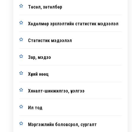
Төсөл, хөтөлбөр
Хөдөлмөр эрхлэлтийн статистик мэдээлэл
Статистик мэдээлэл
Зар, мэдээ
Хүний нөөц
Хяналт-шинжилгээ, үнэлгээ
Ил тод
Мэргэжлийн боловсрол, сургалт