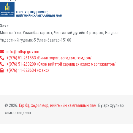
Хаяг:
Монгол Улс, Улаанбаатар хот, Чингэлтэй дүүргийн 4-р хороо, Нэгдсэн
Үндэстний гудамж-5 Улаанбаатар-15160
info@mflsp.gov.mn
+(976) 51-261553 /Бичиг хэрэг, өргөдөл, гомдол/
+(976) 51-260200 /Олон нийттэй харилцах ахлах мэргэжилтэн/
+(976) 11-328634 /Факс/
© 2026.
Гэр бүл, хөдөлмөр, нийгмийн хамгааллын яам.
Бүх эрх хуулиар
хамгаалагдсан.