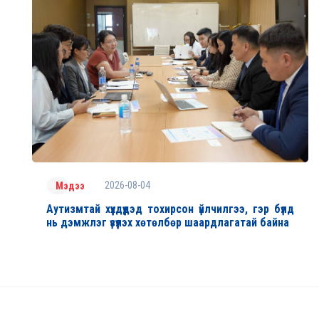
2026-08-04
Мэдээ
Аутизмтай хүүхдүүдэд тохирсон үйлчилгээ, гэр бүлд
нь дэмжлэг үзүүлэх хөтөлбөр шаардлагатай байна