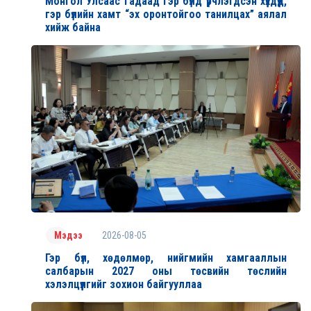
Монгол Улсаас гадаад гэр бүлд үрчлэгдсэн хүүхдүүд,
гэр бүлийн хамт “эх оронтойгоо танилцах” аялал
хийж байна
2026-08-05
Мэдээ
Гэр бүл, хөдөлмөр, нийгмийн хамгааллын
салбарын 2027 оны төсвийн төслийн
хэлэлцүүлгийг зохион байгууллаа