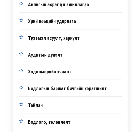
Авлигын эсрэг үйл ажиллагаа
Хүний нөөцийн удирлага
Түгээмэл асуулт, хариулт
Аудитын дүгнэлт
Хөдөлмөрийн хяналт
Бодлогын баримт бичгийн хэрэгжилт
Тайлан
Бодлого, төлөвлөлт