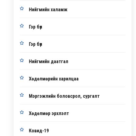
Нийгмийн халамж
Гэр бүл
Гэр бүл
Нийгмийн даатгал
Хөдөлмөрийн харилцаа
Мэргэжлийн боловсрол, сургалт
Хөдөлмөр эрхлэлт
Ковид-19