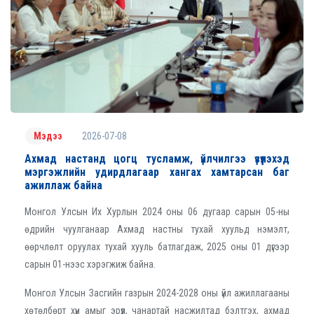
2026-07-08
Мэдээ
Ахмад настанд цогц тусламж, үйлчилгээ үзүүлэхэд
мэргэжлийн удирдлагаар хангах хамтарсан баг
ажиллаж байна
Монгол Улсын Их Хурлын 2024 оны 06 дугаар сарын 05-ны
өдрийн чуулганаар Ахмад настны тухай хуульд нэмэлт,
өөрчлөлт оруулах тухай хууль батлагдаж, 2025 оны 01 дүгээр
сарын 01-нээс хэрэгжиж байна.
Монгол Улсын Засгийн газрын 2024-2028 оны үйл ажиллагааны
хөтөлбөрт хүн амыг эрүүл, чанартай насжилтад бэлтгэх, ахмад