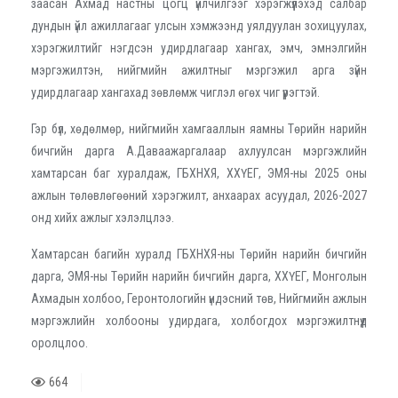
заасан Ахмад настны цогц үйлчилгээг хэрэгжүүлэхэд салбар
дундын үйл ажиллагааг улсын хэмжээнд уялдуулан зохицуулах,
хэрэгжилтийг нэгдсэн удирдлагаар хангах, эмч, эмнэлгийн
мэргэжилтэн, нийгмийн ажилтныг мэргэжил арга зүйн
удирдлагаар хангахад зөвлөмж чиглэл өгөх чиг үүрэгтэй.
Гэр бүл, хөдөлмөр, нийгмийн хамгааллын яамны Төрийн нарийн
бичгийн дарга А.Даваажаргалаар ахлуулсан мэргэжлийн
хамтарсан баг хуралдаж, ГБХНХЯ, ХХҮЕГ, ЭМЯ-ны 2025 оны
ажлын төлөвлөгөөний хэрэгжилт, анхаарах асуудал, 2026-2027
онд хийх ажлыг хэлэлцлээ.
Хамтарсан багийн хуралд ГБХНХЯ-ны Төрийн нарийн бичгийн
дарга, ЭМЯ-ны Төрийн нарийн бичгийн дарга, ХХҮЕГ, Монголын
Ахмадын холбоо, Геронтологийн үндэсний төв, Нийгмийн ажлын
мэргэжлийн холбооны удирдага, холбогдох мэргэжилтнүүд
оролцлоо.
664